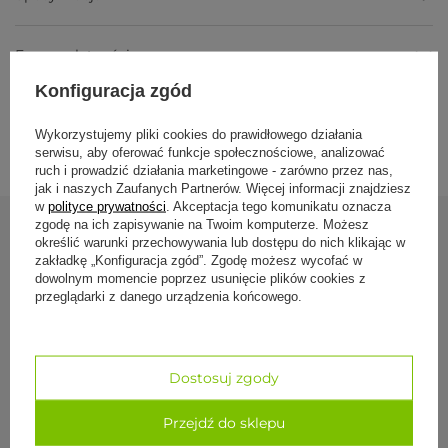
spoconej, i jest odporna na intensywne rozciąganie.
Długość 183 cm
, poręczna, nie plącze się, a wystarcza do
większości asan.
Formy płatności
Szerokość 4 cm
, pewny, komfortowy chwyt.
Konfiguracja zgód
Parametry
Dostawa i zwroty
Wykorzystujemy pliki cookies do prawidłowego działania
serwisu, aby oferować funkcje społecznościowe, analizować
Parametr
Wartość
ruch i prowadzić działania marketingowe - zarówno przez nas,
jak i naszych Zaufanych Partnerów. Więcej informacji znajdziesz
Marka
Yogi & Yogini Naturals
w
polityce prywatności
. Akceptacja tego komunikatu oznacza
Materiał taśmy
bawełna
zgodę na ich zapisywanie na Twoim komputerze. Możesz
określić warunki przechowywania lub dostępu do nich klikając w
Zobacz również
Zapięcie
metalowe D-ring
zakładkę „Konfiguracja zgód”. Zgodę możesz wycofać w
dowolnym momencie poprzez usunięcie plików cookies z
Długość
183 cm
przeglądarki z danego urządzenia końcowego.
Szerokość
4 cm
Pasek do jogi c
Wzór
Kwiat życia
39,50 zł
Dostosuj zgody
Dla kogo jest
Przejdź do sklepu