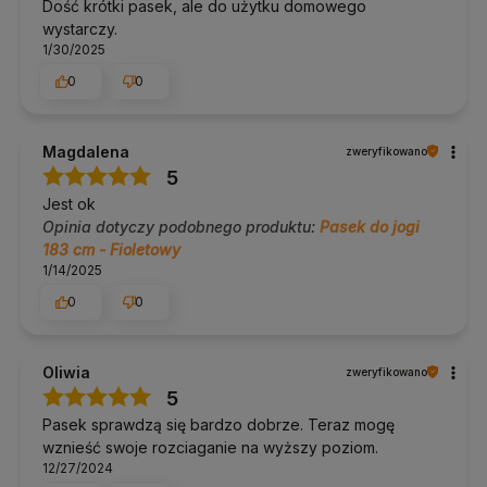
Dość krótki pasek, ale do użytku domowego
klientów (ocena 4,9) i bezpłatne doradztwo telefoniczne oraz
wystarczy.
mailowe to nasz sposób na to, żeby zakup był pewną decyzją.
1/30/2025
Wahasz się nad długością paska? Napisz lub zadzwoń.
Doradzimy.
0
0
Yoga Bazar to specjaliści od
mat do jogi
, w naszej ofercie
znajdziesz ich ponad 200 rodzajów:
maty do jogi oferta
.
Magdalena
zweryfikowano
W naszej ofercie znajdziesz także:
5
klocki do jogi
Jest ok
paski do jogi
Opinia dotyczy podobnego produktu:
Pasek do jogi
wałki do jogi
183 cm - Fioletowy
inne akcesoria do jogi
1/14/2025
W razie pytań napisz lub zadzwoń do nas
690 447 426
0
0
Oliwia
zweryfikowano
5
Pasek sprawdzą się bardzo dobrze. Teraz mogę
wznieść swoje rozciaganie na wyższy poziom.
12/27/2024