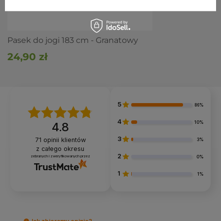
Dla osób, które wolą krótszy, poręczny pasek bez
zbędnego zapasu taśmy.
Do skłonów, rozciągania nóg, stabilizacji rąk i wygięć do
tyłu.
Dla ceniących proste zapięcie D-ring i praktykę w studiu
Pasek do jogi 183 cm - Granatowy
lub w domu.
24,90 zł
Dla kogo nie jest
Dla osób wyższych lub potrzebujących dużego zapasu
długości
, sięgnij po
dłuższy pasek 280 cm × 3,8 cm
.
Jeśli wolisz szeroką taśmę 4,5 cm
, rozważ
pasek 4,5 cm
5
86%
szerokości (Bodhi Padma)
.
4
10%
4.8
Pielęgnacja i trwałość
3
71
opinii klientów
3%
z całego okresu
Czyść punktowo wilgotną ściereczką i susz z dala od
2
grzejnika.
zebranych i zweryfikowanych przez
0%
Ciemna bawełna mało się brudzi, a mała sprężywość
taśmy sprzyja trwałości.
1
1%
Dobierz do kompletu
Mata do jogi
, pasek uzupełnia praktykę na macie.
maty