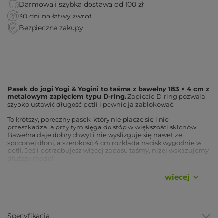
Darmowa i szybka dostawa od 100 zł
30 dni na łatwy zwrot
Bezpieczne zakupy
Pasek do jogi Yogi & Yogini to taśma z bawełny 183 × 4 cm z
metalowym zapięciem typu D-ring.
Zapięcie D-ring pozwala
szybko ustawić długość pętli i pewnie ją zablokować.
To krótszy, poręczny pasek, który nie plącze się i nie
przeszkadza, a przy tym sięga do stóp w większości skłonów.
Bawełna daje dobry chwyt i nie wyślizguje się nawet ze
spoconej dłoni, a szerokość 4 cm rozkłada nacisk wygodnie w
pętli. Jeśli potrzebujesz więcej zapasu taśmy, niżej wskazujemy
dłuższy model.
wiecej
Zalety
Zapięcie D-ring
, dwa metalowe pierścienie pozwalają
szybko ustawić i pewnie zablokować długość.
Specyfikacja
Bawełniana taśma
, dobrze trzyma się w dłoni, także