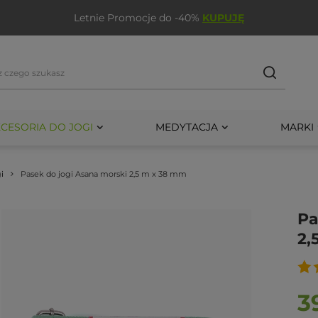
Letnie Promocje do -40%
KUPUJĘ
CESORIA DO JOGI
MEDYTACJA
MARKI
i
Pasek do jogi Asana morski 2,5 m x 38 mm
Pa
2,
3