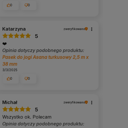
0
0
Katarzyna
zweryfikowano
5
❤️
Opinia dotyczy podobnego produktu:
Pasek do jogi Asana turkusowy 2,5 m x
38 mm
3/3/2025
0
0
Michał
zweryfikowano
5
Wszystko ok. Polecam
Opinia dotyczy podobnego produktu: