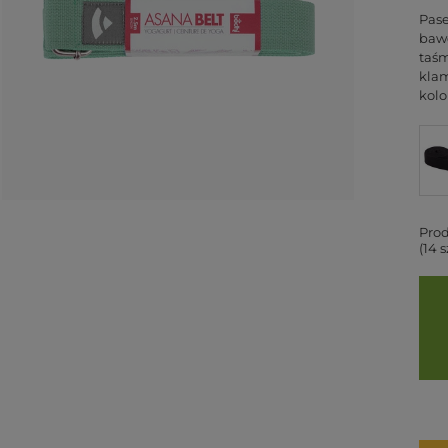
Pase
bawe
taśm
klam
kolo
Prod
(14 