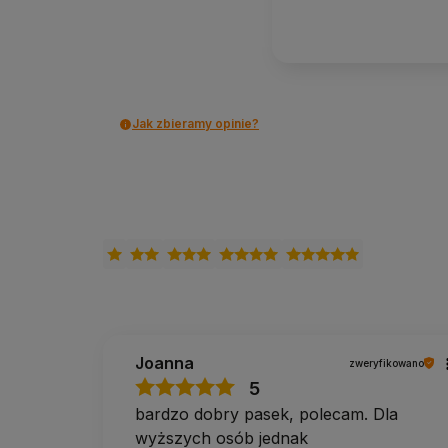
Czy klamra się przesuwa podczas ćwicz
Nie. Metalowa, przesuwna klamra blokuje taśmę w ust
napięciu.
Czy pasek nadaje się dla początkującyc
Jak zbieramy opinie?
Tak. To jedno z pierwszych akcesoriów, po jakie warto 
rozciąganie.
Czy bawełna się rozciąga?
Jest mało sprężysta i mało podatna na rozciąganie, wię
Dodatkowe informacje
Dostawa:
Polska i UE, darmowa od 100 zł.
Zwroty:
14 dni bez podania przyczyny.
Pomoc w doborze:
tel. 690 447 426 (pon–pt 9:30
Joanna
zweryfikowano
Od 2014 roku doradzamy w doborze sprzętu do jogi i pilat
5
zapięcie paska wybrać, a po naszym bezpłatnym doradz
kupisz, możesz do nas napisać lub zadzwonić.
bardzo dobry pasek, polecam. Dla
wyższych osób jednak