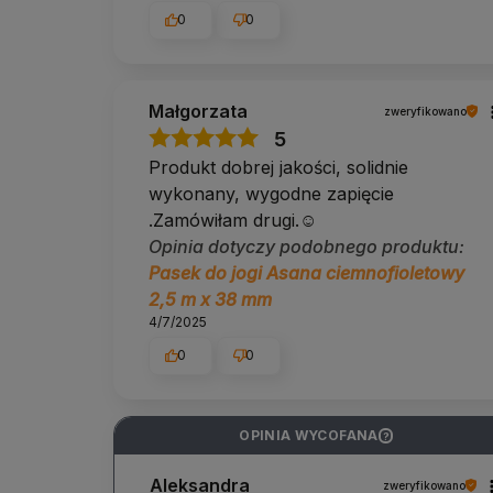
0
0
Małgorzata
zweryfikowano
5
Produkt dobrej jakości, solidnie
wykonany, wygodne zapięcie
.Zamówiłam drugi.☺️
Opinia dotyczy podobnego produktu:
Pasek do jogi Asana ciemnofioletowy
2,5 m x 38 mm
4/7/2025
0
0
OPINIA WYCOFANA
?
Aleksandra
zweryfikowano