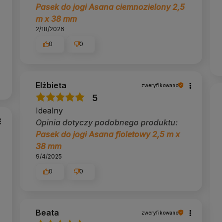
Pasek do jogi Asana ciemnozielony 2,5
m x 38 mm
echy są wspólne dla wszystkich wariantów tego
2/18/2026
0
0
ilatesem, działający od 2014 roku.
Selekcjonujemy
amy, co sprawdzi się w Twojej praktyce. Obsługujemy
Elżbieta
zweryfikowano
rmy. Blisko 19 000 opinii klientów (ocena 4,9) i
 sposób na to, żeby zakup był pewną decyzją.
5
Idealny
radzimy.
Opinia dotyczy podobnego produktu:
cie znajdziesz ich ponad 200 rodzajów:
maty do jogi
Pasek do jogi Asana fioletowy 2,5 m x
38 mm
9/4/2025
0
0
Beata
zweryfikowano