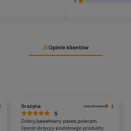
1
eń?
awionym miejscu i nie oddaje nawet przy dużym
h?
sięgnąć. Pomaga bezpiecznie pogłębiać skłony i
Opinie klientów
c daje pewne, stabilne oparcie.
–16:30), info@yogabazar.pl.
Grażyna
zweryfikowano
esu. Klienci często pytają nas, jaką szerokość i
5
twie zwroty zdarzają się naprawdę rzadko. Zanim
Dobry,bawełniany pasek,polecam.
Opinia dotyczy podobnego produktu: