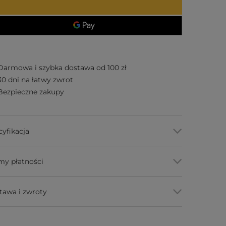
Darmowa i szybka dostawa od 100 zł
30 dni na łatwy zwrot
Bezpieczne zakupy
cyfikacja
my płatności
tawa i zwroty