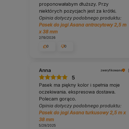
Kolor / wzór
proponowałabym dłuższy. Przy
niektórych pozycjach jest za krótki.
Wariant
Morski
. głęboki niebieskozielony. Pozostałe c
modelu.
Opinia dotyczy podobnego produktu:
Pasek do jogi Asana antracytowy 2,5 m
O Yoga Bazar
x 38 mm
2/19/2026
Yoga Bazar to polski sklep specjalistyczny z jogą i p
0
0
sprzęt o najlepszym stosunku ceny do jakości i doradz
praktykujących indywidualnie, a także studia, hotele i fi
bezpłatne doradztwo telefoniczne oraz mailowe to nasz
Nie wiesz, który pasek wybrać? Napisz lub zadzwoń. Do
Anna
zweryfikowano
Yoga Bazar to specjaliści od
mat do jogi
, w naszej ofer
5
oferta
.
Pasek ma piękny kolor i spełnia moje
W naszej ofercie znajdziesz także:
oczekiwania. ekspresowa dostawa.
klocki do jogi
Polecam gorąco.
paski do jogi
Opinia dotyczy podobnego produktu:
wałki do jogi
inne akcesoria do jogi
Pasek do jogi Asana turkusowy 2,5 m x
38 mm
W razie pytań napisz lub zadzwoń do nas
690 447 426
5/29/2025