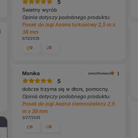
5
Świetny wyrób
Opinia dotyczy podobnego produktu:
Pasek do jogi Asana turkusowy 2,5 m x
38 mm
5/12/2025
0
0
Monika
zweryfikowano
5
dobrze trzyma się w dłoni, pomocny.
Opinia dotyczy podobnego produktu:
Pasek do jogi Asana ciemnozielony 2,5
m x 38 mm
2/27/2025
0
0