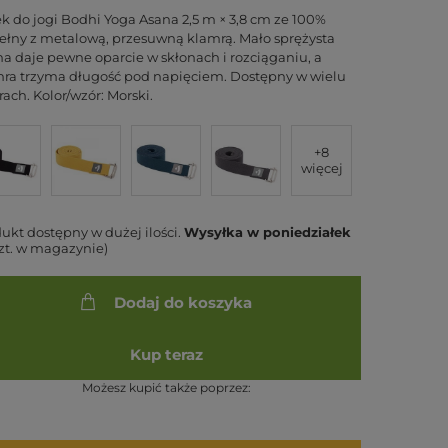
k do jogi Bodhi Yoga Asana 2,5 m × 3,8 cm ze 100%
łny z metalową, przesuwną klamrą. Mało sprężysta
a daje pewne oparcie w skłonach i rozciąganiu, a
ra trzyma długość pod napięciem. Dostępny w wielu
rach. Kolor/wzór: Morski.
+8
więcej
ukt dostępny w dużej ilości
Wysyłka
w poniedziałek
szt. w magazynie)
Dodaj do koszyka
Kup teraz
Możesz kupić także poprzez: