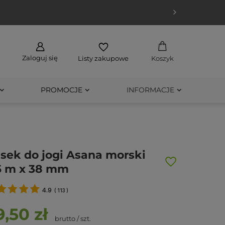
Zaloguj się
Listy zakupowe
Koszyk
PROMOCJE
INFORMACJE
sek do jogi Asana morski
5 m x 38 mm
4.9
(
113
)
9,50 zł
brutto
/
szt.