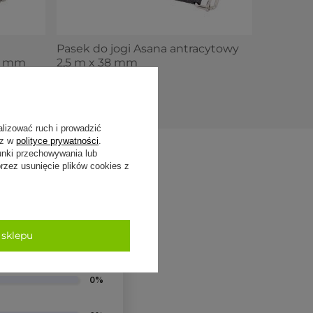
Pasek do jogi Asana antracytowy
38 mm
2,5 m x 38 mm
39,50 zł
alizować ruch i prowadzić
sz w
polityce prywatności
.
unki przechowywania lub
zez usunięcie plików cookies z
94%
4%
 sklepu
2%
0%