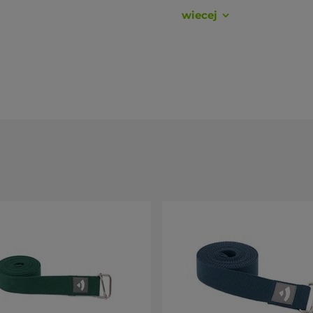
wiecej
ść w jednym ruchu, a taśma nie przesuwa się pod
a rozciąganie, przyjemna i pewna w dłoni.
latki piersiowej i stabilizacji nóg lub rąk.
wcina się w dłoń.
sana
a
zesuwna klamra