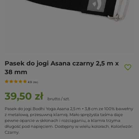
Pasek do jogi Asana czarny 2,5 m x
38 mm
4.9
(
113
)
39,50 zł
brutto
/
szt.
Pasek do jogi Bodhi Yoga Asana 2,5 m × 3,8 cm ze 100% bawełny
z metalową, przesuwną klamrą. Mało sprężysta taśma daje
pewne oparcie w skłonach i rozciąganiu, a klamra trzyma
długość pod napięciem. Dostępny w wielu kolorach. Kolor/wzór:
Czarny.