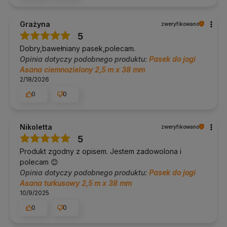
Dodatkowe informacje
Grażyna
zweryfikowano
5
Dostawa:
Polska i UE, darmowa od 100 zł.
Zwroty:
14 dni bez podania przyczyny.
Dobry,bawełniany pasek,polecam.
Pomoc w doborze:
tel. 690 447 426 (pon–pt 9:30–16:30),
Opinia dotyczy podobnego produktu:
Pasek do jogi
info@yogabazar.pl.
Asana ciemnozielony 2,5 m x 38 mm
Od 2014 roku doradzamy w doborze sprzętu do jogi i pilatesu.
2/18/2026
Klienci często pytają nas, jaką szerokość i zapięcie paska wybrać,
a po naszym bezpłatnym doradztwie zwroty zdarzają się
0
0
naprawdę rzadko. Zanim kupisz, możesz do nas napisać lub
zadzwonić.
Nikoletta
zweryfikowano
Kolor / wzór
5
Produkt zgodny z opisem. Jestem zadowolona i
Wariant
Czarny
. neutralna, uniwersalna czerń. Pozostałe cechy
są wspólne dla wszystkich wariantów tego modelu.
polecam 😊
Opinia dotyczy podobnego produktu:
Pasek do jogi
Asana turkusowy 2,5 m x 38 mm
O Yoga Bazar
10/9/2025
Yoga Bazar to polski sklep specjalistyczny z jogą i
0
0
pilatesem, działający od 2014 roku.
Selekcjonujemy sprzęt o
najlepszym stosunku ceny do jakości i doradzamy, co sprawdzi