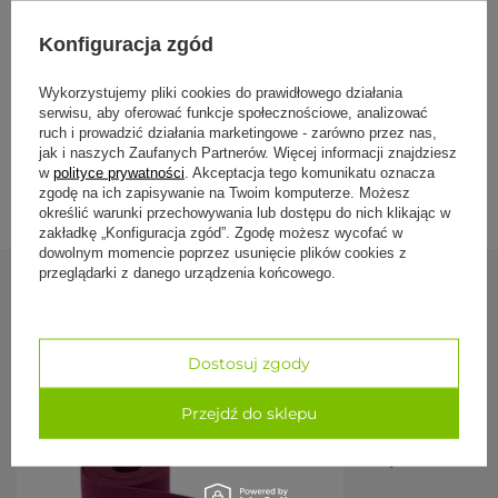
Metalowa, przesuwna klamra
, ustawiasz długość w
Specyfikacja
jednym ruchu, a taśma nie przesuwa się pod
Konfiguracja zgód
obciążeniem.
100% bawełna
, mało sprężysta i mało podatna na
rozciąganie, przyjemna i pewna w dłoni.
Formy płatności
Wykorzystujemy pliki cookies do prawidłowego działania
Długość 2,5 m
, wystarcza do skłonów, otwierania klatki
serwisu, aby oferować funkcje społecznościowe, analizować
piersiowej i stabilizacji nóg lub rąk.
ruch i prowadzić działania marketingowe - zarówno przez nas,
Szerokość 3,8 cm
, komfortowy chwyt, taśma nie wcina
się w dłoń.
jak i naszych Zaufanych Partnerów. Więcej informacji znajdziesz
Dostawa i zwroty
w
polityce prywatności
. Akceptacja tego komunikatu oznacza
zgodę na ich zapisywanie na Twoim komputerze. Możesz
Parametry
określić warunki przechowywania lub dostępu do nich klikając w
zakładkę „Konfiguracja zgód”. Zgodę możesz wycofać w
dowolnym momencie poprzez usunięcie plików cookies z
Parametr
Wartość
przeglądarki z danego urządzenia końcowego.
Marka / model
Bodhi Yoga Asana
Zobacz również
Materiał taśmy
100% bawełna
Dostosuj zgody
Zapięcie
metalowa, przesuwna klamra
Pasek do jogi A
Długość
2,5 m
Przejdź do sklepu
38 mm
Szerokość
3,8 cm
39,50 zł