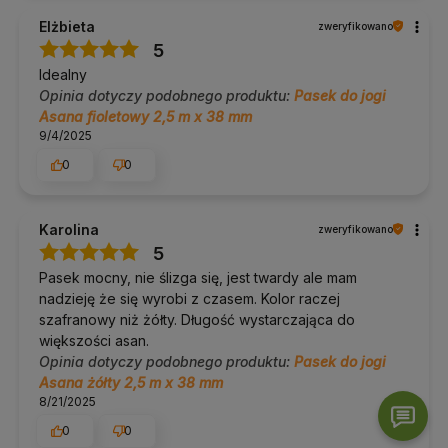
się w Twojej praktyce. Obsługujemy praktykujących
indywidualnie, a także studia, hotele i firmy. Blisko 19 000 opinii
Elżbieta
zweryfikowano
klientów (ocena 4,9) i bezpłatne doradztwo telefoniczne oraz
5
mailowe to nasz sposób na to, żeby zakup był pewną decyzją.
Idealny
Nie wiesz, który pasek wybrać? Napisz lub zadzwoń. Doradzimy.
Opinia dotyczy podobnego produktu:
Pasek do jogi
Yoga Bazar to specjaliści od
mat do jogi
, w naszej ofercie
Asana fioletowy 2,5 m x 38 mm
znajdziesz ich ponad 200 rodzajów:
maty do jogi oferta
.
9/4/2025
W naszej ofercie znajdziesz także:
0
0
klocki do jogi
paski do jogi
wałki do jogi
Karolina
zweryfikowano
inne akcesoria do jogi
5
W razie pytań napisz lub zadzwoń do nas
690 447 426
Pasek mocny, nie ślizga się, jest twardy ale mam
nadzieję że się wyrobi z czasem. Kolor raczej
szafranowy niż żółty. Długość wystarczająca do
większości asan.
Opinia dotyczy podobnego produktu:
Pasek do jogi
Asana żółty 2,5 m x 38 mm
8/21/2025
0
0