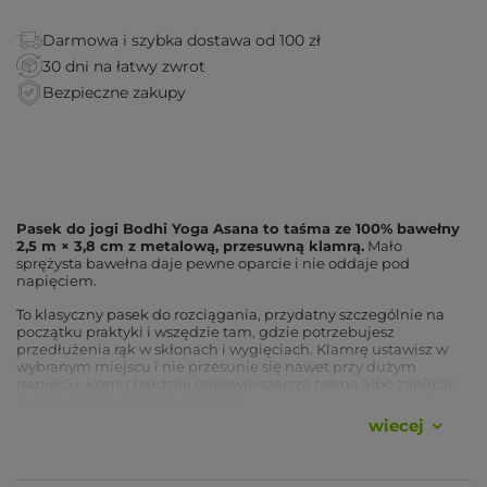
Darmowa i szybka dostawa od 100 zł
30 dni na łatwy zwrot
Bezpieczne zakupy
Pasek do jogi Bodhi Yoga Asana to taśma ze 100% bawełny
2,5 m × 3,8 cm z metalową, przesuwną klamrą.
Mało
sprężysta bawełna daje pewne oparcie i nie oddaje pod
napięciem.
To klasyczny pasek do rozciągania, przydatny szczególnie na
początku praktyki i wszędzie tam, gdzie potrzebujesz
przedłużenia rąk w skłonach i wygięciach. Klamrę ustawisz w
wybranym miejscu i nie przesunie się nawet przy dużym
napięciu. Komu bardziej odpowie szersza taśma albo zapięcie
D-ring, podpowiadamy poniżej.
wiecej
Zalety