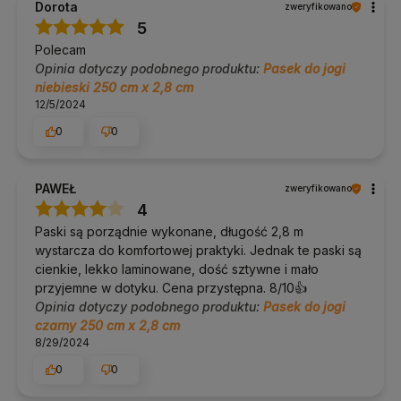
Dorota
zweryfikowano
Wariant
Fioletowy
. stonowany fiolet. Pozostałe cechy są
wspólne dla wszystkich wariantów tego modelu.
5
Polecam
O Yoga Bazar
Opinia dotyczy podobnego produktu:
Pasek do jogi
niebieski 250 cm x 2,8 cm
Yoga Bazar to polski sklep specjalistyczny z jogą i
12/5/2024
pilatesem, działający od 2014 roku.
Selekcjonujemy sprzęt o
najlepszym stosunku ceny do jakości i doradzamy, co sprawdzi
0
0
się w Twojej praktyce. Obsługujemy praktykujących
indywidualnie, a także studia, hotele i firmy. Blisko 19 000 opinii
klientów (ocena 4,9) i bezpłatne doradztwo telefoniczne oraz
PAWEŁ
mailowe to nasz sposób na to, żeby zakup był pewną decyzją.
zweryfikowano
4
Nie wiesz, jaką długość paska wybrać? Napisz lub zadzwoń.
Doradzimy.
Paski są porządnie wykonane, długość 2,8 m
wystarcza do komfortowej praktyki. Jednak te paski są
Yoga Bazar to specjaliści od
mat do jogi
, w naszej ofercie
cienkie, lekko laminowane, dość sztywne i mało
znajdziesz ich ponad 200 rodzajów:
maty do jogi oferta
.
przyjemne w dotyku. Cena przystępna. 8/10👍️
W naszej ofercie znajdziesz także:
Opinia dotyczy podobnego produktu:
Pasek do jogi
czarny 250 cm x 2,8 cm
klocki do jogi
8/29/2024
paski do jogi
wałki do jogi
0
0
inne akcesoria do jogi
W razie pytań napisz lub zadzwoń do nas
690 447 426