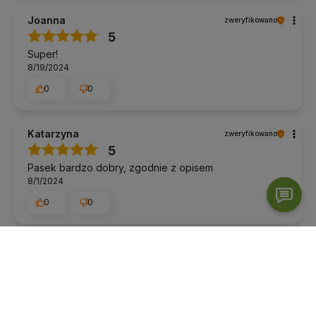
Joanna
zweryfikowano
5
Super!
8/19/2024
0
0
Katarzyna
zweryfikowano
5
Pasek bardzo dobry, zgodnie z opisem
8/1/2024
0
0
Joanna
zweryfikowano
5
Ulubiony kolor, naturalny materiał...łatwość pracy w
asanach....sama przyjemność 😁
7/3/2024