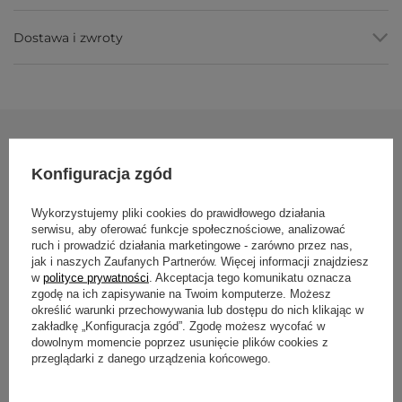
rozciągania w pętli.
Produkcja w Polsce
, pasek szyty w kraju, pomyślany jako
zakup na lata.
Dostawa i zwroty
Parametry
Parametr
Wartość
Marka
Yoga Bazar
Zobacz również
Konfiguracja zgód
Materiał taśmy
100% bawełna
Zapięcie
metalowy regulator (przesuwna klamra)
Wykorzystujemy pliki cookies do prawidłowego działania
Pasek do jogi
serwisu, aby oferować funkcje społecznościowe, analizować
Długość
250 cm
ruch i prowadzić działania marketingowe - zarówno przez nas,
cm x 2,8 cm
jak i naszych Zaufanych Partnerów. Więcej informacji znajdziesz
Szerokość
2,8 cm
39,50 zł
w
polityce prywatności
. Akceptacja tego komunikatu oznacza
zgodę na ich zapisywanie na Twoim komputerze. Możesz
Grubość
0,3 cm
określić warunki przechowywania lub dostępu do nich klikając w
Produkcja
Polska
zakładkę „Konfiguracja zgód”. Zgodę możesz wycofać w
dowolnym momencie poprzez usunięcie plików cookies z
przeglądarki z danego urządzenia końcowego.
Dla kogo jest
Pasek do jogi fioletowy 280 cm x 3,8
cm