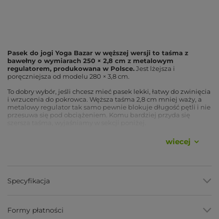
Pasek do jogi Yoga Bazar w węższej wersji to taśma z
bawełny o wymiarach 250 × 2,8 cm z metalowym
regulatorem, produkowana w Polsce.
Jest lżejsza i
poręczniejsza od modelu 280 × 3,8 cm.
To dobry wybór, jeśli chcesz mieć pasek lekki, łatwy do zwinięcia
i wrzucenia do pokrowca. Węższa taśma 2,8 cm mniej waży, a
metalowy regulator tak samo pewnie blokuje długość pętli i nie
przesuwa się pod obciążeniem. Komu bardziej przyda się
szersza taśma, wyjaśniamy w sekcji poniżej.
wiecej
Zalety
Metalowy regulator
, blokuje długość i nie przesuwa się
pod napięciem, więc pętla trzyma w asanie.
Specyfikacja
Węższa taśma 2,8 cm
, lżejsza i poręczniejsza, łatwo ją
zwiniesz i zabierzesz na zajęcia.
Taśma bawełniana
, mało sprężysta i przyjemna w dłoni,
pewny chwyt także w spoconej ręce.
Formy płatności
Długość 250 cm
, wystarcza do większości skłonów i