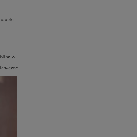
 modelu
abilna w
klasyczne