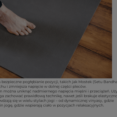
 bezpieczne pogłębianie pozycji, takich jak Mostek (Setu Bandha
hu i zmniejsza napięcie w dolnej części pleców.
m można uniknąć nadmiernego napięcia mięśni i przeciążeń. Uż
ga zachować prawidłową technikę, nawet jeśli brakuje elastyczno
wdzają się w wielu stylach jogi – od dynamicznej vinyasy, gdzie
in jogę
, gdzie wspierają ciało w pozycjach relaksacyjnych.