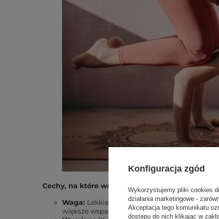
Konfiguracja zgód
Cechy, na które warto zwrócić uwagę:
Wykorzystujemy pliki cookies d
działania marketingowe - zarów
Waga:
Lekkie klocki są łatwiejsze w transporc
Akceptacja tego komunikatu oz
większe wsparcie.
dostępu do nich klikając w za