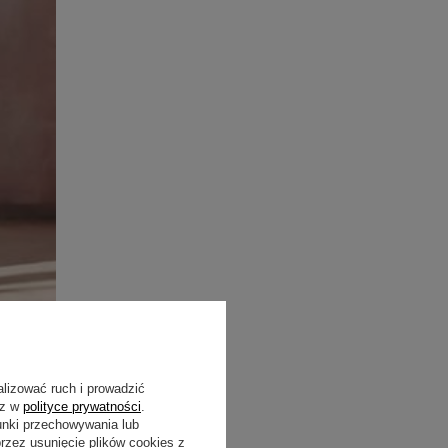
alizować ruch i prowadzić
sz w
polityce prywatności
.
iają
unki przechowywania lub
zez usunięcie plików cookies z