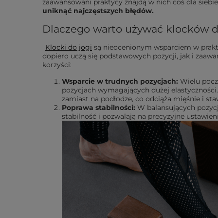
zaawansowani praktycy znajdą w nich coś dla siebie
uniknąć najczęstszych błędów.
Dlaczego warto używać klocków d
Klocki do jogi
są nieocenionym wsparciem w prakty
dopiero uczą się podstawowych pozycji, jak i zaa
korzyści:
Wsparcie w trudnych pozycjach:
Wielu pocz
pozycjach wymagających dużej elastyczności.
zamiast na podłodze, co odciąża mięśnie i sta
Poprawa stabilności:
W balansujących pozycja
stabilność i pozwalają na precyzyjne ustawie