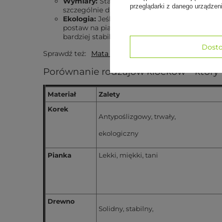
Wymiary:
Standardowe wymiary klocków to 2
przeglądarki z danego urządze
szczególnie dla osób wysokich.
Ekologia:
Jeśli zależy Ci na ekologii, wybierz
postaw na piankowe klocki – są lżejsze i bardzi
bardziej stabilny.
Dosto
Sprawdź też:
Mata do jogi Leela 4,5 mm - złoty kwi
Porównanie rodzajów klocków – który
Materiał
Zalety
Korek
Antypoślizgowy, trwały,
ekologiczny
Pianka
Lekki, miękki, tani
Drewno
Solidny, stabilny,