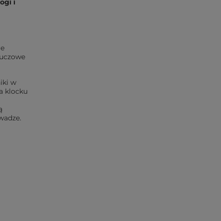
ogi i
re
luczowe
iki w
a klocku
ą
wadze.