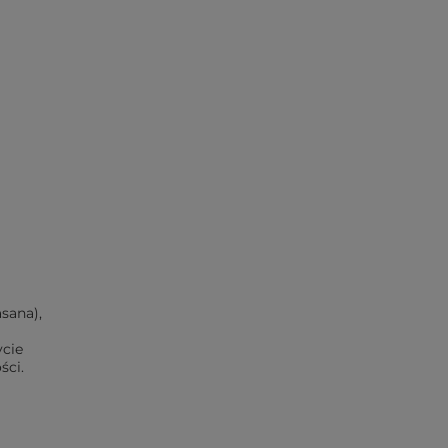
sana),
ycie
ści.