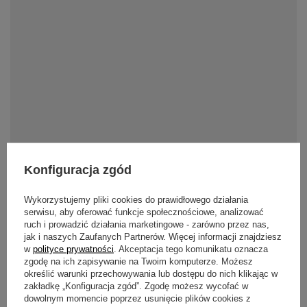
Konfiguracja zgód
Pozycje jogi: pozycja dziecka (Balasana)
Poznaj wszystkie korzyści, jakie przynosi pozycja
Wykorzystujemy pliki cookies do prawidłowego działania
dziecka w jodze. Zapraszamy do lektury!
serwisu, aby oferować funkcje społecznościowe, analizować
ruch i prowadzić działania marketingowe - zarówno przez nas,
Czytaj więcej
jak i naszych Zaufanych Partnerów. Więcej informacji znajdziesz
w
polityce prywatności
. Akceptacja tego komunikatu oznacza
zgodę na ich zapisywanie na Twoim komputerze. Możesz
określić warunki przechowywania lub dostępu do nich klikając w
zakładkę „Konfiguracja zgód”. Zgodę możesz wycofać w
dowolnym momencie poprzez usunięcie plików cookies z