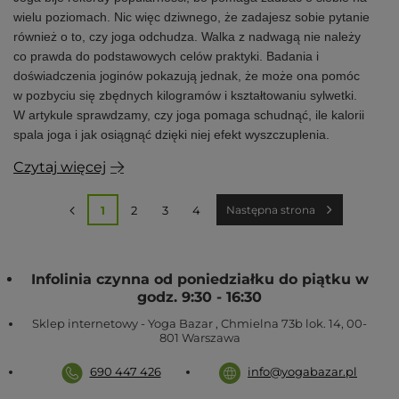
wielu poziomach. Nic więc dziwnego, że zadajesz sobie pytanie
również o to, czy joga odchudza. Walka z nadwagą nie należy
co prawda do podstawowych celów praktyki. Badania i
doświadczenia joginów pokazują jednak, że może ona pomóc
w pozbyciu się zbędnych kilogramów i kształtowaniu sylwetki.
W artykule sprawdzamy, czy joga pomaga schudnąć, ile kalorii
spala joga i jak osiągnąć dzięki niej efekt wyszczuplenia.
Czytaj więcej
1
2
3
4
Następna strona
Infolinia czynna od poniedziałku do piątku w
godz. 9:30 - 16:30
Sklep internetowy - Yoga Bazar
,
Chmielna 73b lok. 14
,
00-
801
Warszawa
690 447 426
info@yogabazar.pl