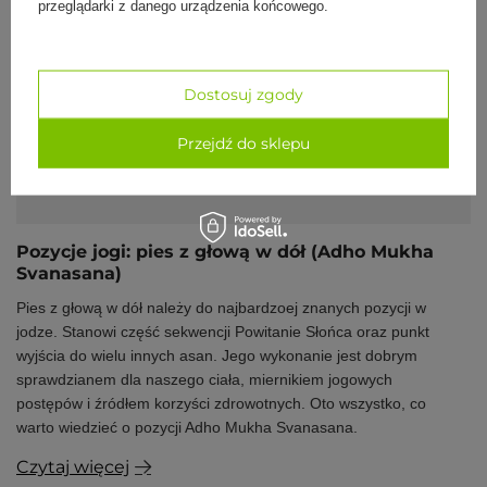
przeglądarki z danego urządzenia końcowego.
Dostosuj zgody
Przejdź do sklepu
Pozycje jogi: pies z głową w dół (Adho Mukha
Svanasana)
Pies z głową w dół należy do najbardzoej znanych
pozycji w
jodze. Stanowi część sekwencji Powitanie Słońca oraz punkt
wyjścia do wielu innych asan. Jego wykonanie jest dobrym
sprawdzianem dla naszego ciała, miernikiem jogowych
postępów i źródłem korzyści zdrowotnych. Oto wszystko, co
warto wiedzieć o pozycji Adho Mukha Svanasana.
Czytaj więcej