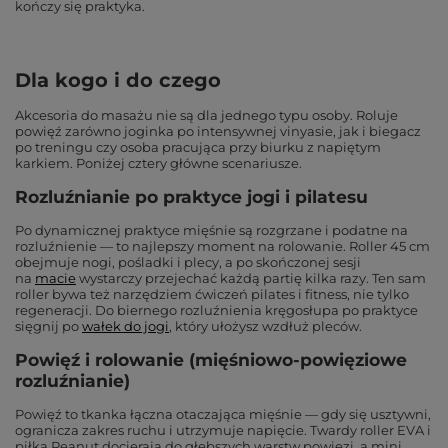
kończy się praktyka.
Dla kogo i do czego
Akcesoria do masażu nie są dla jednego typu osoby. Roluje
powięź zarówno joginka po intensywnej vinyasie, jak i biegacz
po treningu czy osoba pracująca przy biurku z napiętym
karkiem. Poniżej cztery główne scenariusze.
Rozluźnianie po praktyce jogi i pilatesu
Po dynamicznej praktyce mięśnie są rozgrzane i podatne na
rozluźnienie — to najlepszy moment na rolowanie. Roller 45 cm
obejmuje nogi, pośladki i plecy, a po skończonej sesji
na
macie
wystarczy przejechać każdą partię kilka razy. Ten sam
roller bywa też narzędziem ćwiczeń pilates i fitness, nie tylko
regeneracji. Do biernego rozluźnienia kręgosłupa po praktyce
sięgnij po
wałek do jogi
, który ułożysz wzdłuż pleców.
Powięź i rolowanie (mięśniowo-powięziowe
rozluźnianie)
Powięź to tkanka łączna otaczająca mięśnie — gdy się usztywni,
ogranicza zakres ruchu i utrzymuje napięcie. Twardy roller EVA i
piłka Peanut docierają do głębszych warstw powięzi, a mini