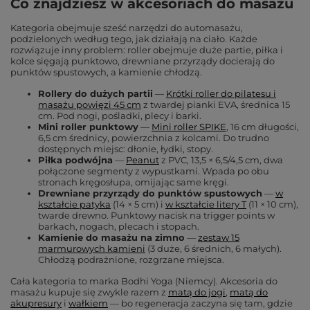
Co znajdziesz w akcesoriach do masażu
Kategoria obejmuje sześć narzędzi do automasażu,
podzielonych według tego, jak działają na ciało. Każde
rozwiązuje inny problem: roller obejmuje duże partie, piłka i
kolce sięgają punktowo, drewniane przyrządy docierają do
punktów spustowych, a kamienie chłodzą.
Rollery do dużych partii
—
Krótki roller do pilatesu i
masażu powięzi 45 cm
z twardej pianki EVA, średnica 15
cm. Pod nogi, pośladki, plecy i barki.
Mini roller punktowy
—
Mini roller SPIKE
, 16 cm długości,
6,5 cm średnicy, powierzchnia z kolcami. Do trudno
dostępnych miejsc: dłonie, łydki, stopy.
Piłka podwójna
—
Peanut
z PVC, 13,5 × 6,5/4,5 cm, dwa
połączone segmenty z wypustkami. Wpada po obu
stronach kręgosłupa, omijając same kręgi.
Drewniane przyrządy do punktów spustowych
—
w
kształcie patyka
(14 × 5 cm) i
w kształcie litery T
(11 × 10 cm),
twarde drewno. Punktowy nacisk na trigger points w
barkach, nogach, plecach i stopach.
Kamienie do masażu na zimno
—
zestaw 15
marmurowych kamieni
(3 duże, 6 średnich, 6 małych).
Chłodzą podrażnione, rozgrzane miejsca.
Cała kategoria to marka Bodhi Yoga (Niemcy). Akcesoria do
masażu kupuje się zwykle razem z
matą do jogi
,
matą do
akupresury
i
wałkiem
— bo regeneracja zaczyna się tam, gdzie