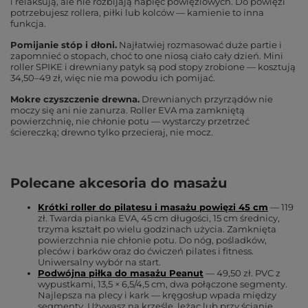
i relaksują, ale nie rozbijają napięć powięziowych. Do powięzi
potrzebujesz rollera, piłki lub kolców — kamienie to inna
funkcja.
Pomijanie stóp i dłoni.
Najłatwiej rozmasować duże partie i
zapomnieć o stopach, choć to one niosą ciało cały dzień. Mini
roller SPIKE i drewniany patyk są pod stopy zrobione — kosztują
34,50–49 zł, więc nie ma powodu ich pomijać.
Mokre czyszczenie drewna.
Drewnianych przyrządów nie
moczy się ani nie zanurza. Roller EVA ma zamkniętą
powierzchnię, nie chłonie potu — wystarczy przetrzeć
ściereczką; drewno tylko przecieraj, nie mocz.
Polecane akcesoria do masażu
Krótki roller do pilatesu i masażu powięzi 45 cm
— 119
zł. Twarda pianka EVA, 45 cm długości, 15 cm średnicy,
trzyma kształt po wielu godzinach użycia. Zamknięta
powierzchnia nie chłonie potu. Do nóg, pośladków,
pleców i barków oraz do ćwiczeń pilates i fitness.
Uniwersalny wybór na start.
Podwójna piłka do masażu Peanut
— 49,50 zł. PVC z
wypustkami, 13,5 × 6,5/4,5 cm, dwa połączone segmenty.
Najlepsza na plecy i kark — kręgosłup wpada między
segmenty. Używasz na krześle, leżąc lub przy ścianie.