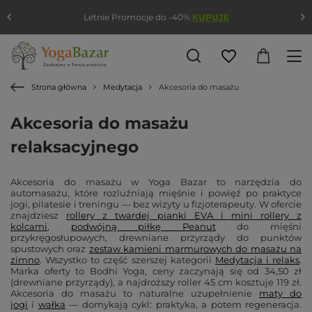
Letnie Promocje do -40%
KUPUJĘ
Strona główna
Medytacja
Akcesoria do masażu
Akcesoria do masażu
relaksacyjnego
Akcesoria do masażu w Yoga Bazar to narzędzia do
automasażu, które rozluźniają mięśnie i powięź po praktyce
jogi, pilatesie i treningu — bez wizyty u fizjoterapeuty. W ofercie
znajdziesz
rollery z twardej pianki EVA i mini rollery z
kolcami
,
podwójną piłkę Peanut
do mięśni
przykręgosłupowych, drewniane przyrządy do punktów
spustowych oraz
zestaw kamieni marmurowych do masażu na
zimno
. Wszystko to część szerszej kategorii
Medytacja i relaks
.
Marka oferty to Bodhi Yoga, ceny zaczynają się od 34,50 zł
(drewniane przyrządy), a najdroższy roller 45 cm kosztuje 119 zł.
Akcesoria do masażu to naturalne uzupełnienie
maty do
jogi
i
wałka
— domykają cykl: praktyka, a potem regeneracja.