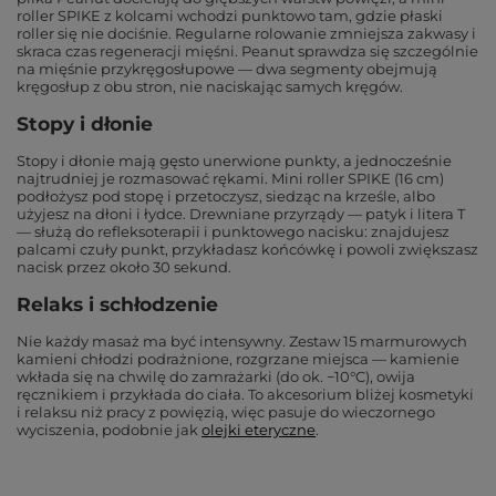
roller SPIKE z kolcami wchodzi punktowo tam, gdzie płaski
roller się nie dociśnie. Regularne rolowanie zmniejsza zakwasy i
skraca czas regeneracji mięśni. Peanut sprawdza się szczególnie
na mięśnie przykręgosłupowe — dwa segmenty obejmują
kręgosłup z obu stron, nie naciskając samych kręgów.
Stopy i dłonie
Stopy i dłonie mają gęsto unerwione punkty, a jednocześnie
najtrudniej je rozmasować rękami. Mini roller SPIKE (16 cm)
podłożysz pod stopę i przetoczysz, siedząc na krześle, albo
użyjesz na dłoni i łydce. Drewniane przyrządy — patyk i litera T
— służą do refleksoterapii i punktowego nacisku: znajdujesz
palcami czuły punkt, przykładasz końcówkę i powoli zwiększasz
nacisk przez około 30 sekund.
Relaks i schłodzenie
Nie każdy masaż ma być intensywny. Zestaw 15 marmurowych
kamieni chłodzi podrażnione, rozgrzane miejsca — kamienie
wkłada się na chwilę do zamrażarki (do ok. −10°C), owija
ręcznikiem i przykłada do ciała. To akcesorium bliżej kosmetyki
i relaksu niż pracy z powięzią, więc pasuje do wieczornego
wyciszenia, podobnie jak
olejki eteryczne
.