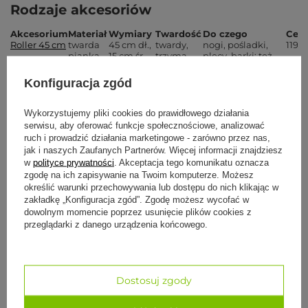
Rodzaje akcesoriów
Akcesorium
Materiał
Wymiary
Twardość
Do czego
Cen
Roller 45 cm
twarda
45 cm dł.,
twardy,
nogi, pośladki,
119 zł
pianka
15 cm śr.
trzyma
plecy, barki; też
EVA
kształt
ćwiczenia
Mini roller
z
16 cm dł.,
punktowy,
dłonie, łydki,
49 zł
Konfiguracja zgód
SPIKE
kolcami
6,5 cm śr.
głęboki
stopy, trudne
miejsca
Piłka Peanut
PVC,
13,5 ×
średnia
plecy, kark,
49,5
Wykorzystujemy pliki cookies do prawidłowego działania
wypustki
6,5/4,5 cm
mięśnie
zł
serwisu, aby oferować funkcje społecznościowe, analizować
przykręgosłupowe
ruch i prowadzić działania marketingowe - zarówno przez nas,
Patyk
twarde
14 × 5 cm
bardzo
stopy, punkty
34,5
jak i naszych Zaufanych Partnerów. Więcej informacji znajdziesz
drewniany
drewno
twardy
spustowe, barki,
zł
w
polityce prywatności
. Akceptacja tego komunikatu oznacza
nogi
zgodę na ich zapisywanie na Twoim komputerze. Możesz
Przyrząd „T"
twarde
11 × 10 cm
bardzo
barki, nogi, plecy
34,5
określić warunki przechowywania lub dostępu do nich klikając w
drewno
twardy
— silny,
zł
kierunkowy
zakładkę „Konfiguracja zgód”. Zgodę możesz wycofać w
nacisk
dowolnym momencie poprzez usunięcie plików cookies z
Kamienie na
biały
duże
gładkie,
schłodzenie,
101,
przeglądarki z danego urządzenia końcowego.
zimno
marmur,
8,5×5,5×1,8
chłodzące
masaż
zł
15 szt.
cm,
relaksacyjny i
średnie
kosmetyczny
6,7×4,5×1,8
cm, małe
Dostosuj zgody
4×3×0,9
cm