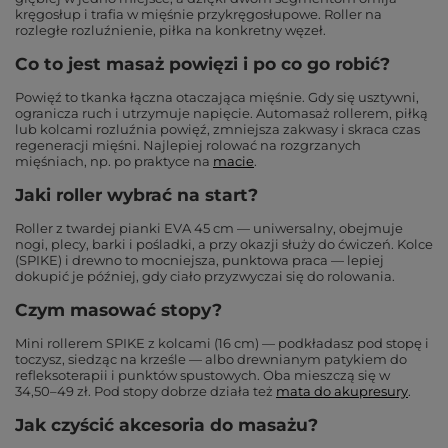
kręgosłup i trafia w mięśnie przykręgosłupowe. Roller na
rozległe rozluźnienie, piłka na konkretny węzeł.
Co to jest masaż powięzi i po co go robić?
Powięź to tkanka łączna otaczająca mięśnie. Gdy się usztywni,
ogranicza ruch i utrzymuje napięcie. Automasaż rollerem, piłką
lub kolcami rozluźnia powięź, zmniejsza zakwasy i skraca czas
regeneracji mięśni. Najlepiej rolować na rozgrzanych
mięśniach, np. po praktyce na
macie
.
Jaki roller wybrać na start?
Roller z twardej pianki EVA 45 cm — uniwersalny, obejmuje
nogi, plecy, barki i pośladki, a przy okazji służy do ćwiczeń. Kolce
(SPIKE) i drewno to mocniejsza, punktowa praca — lepiej
dokupić je później, gdy ciało przyzwyczai się do rolowania.
Czym masować stopy?
Mini rollerem SPIKE z kolcami (16 cm) — podkładasz pod stopę i
toczysz, siedząc na krześle — albo drewnianym patykiem do
refleksoterapii i punktów spustowych. Oba mieszczą się w
34,50–49 zł. Pod stopy dobrze działa też
mata do akupresury
.
Jak czyścić akcesoria do masażu?