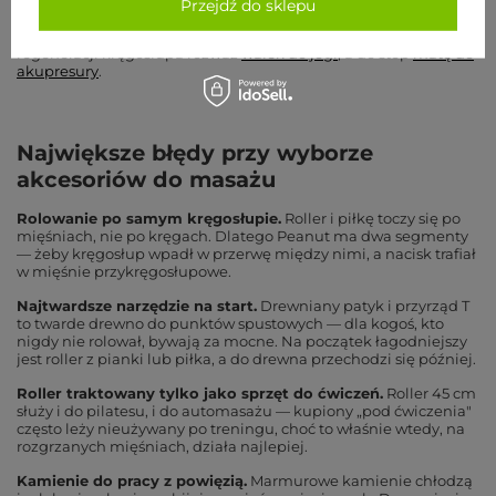
Przejdź do sklepu
W skrócie: roller i piłka pracują na dużych partiach i powięzi,
kolce i drewno — punktowo, kamienie — chłodzą. Do biernej
regeneracji kręgosłupa rozważ
wałek do jogi
, a do stóp
matę do
akupresury
.
Największe błędy przy wyborze
akcesoriów do masażu
Rolowanie po samym kręgosłupie.
Roller i piłkę toczy się po
mięśniach, nie po kręgach. Dlatego Peanut ma dwa segmenty
— żeby kręgosłup wpadł w przerwę między nimi, a nacisk trafiał
w mięśnie przykręgosłupowe.
Najtwardsze narzędzie na start.
Drewniany patyk i przyrząd T
to twarde drewno do punktów spustowych — dla kogoś, kto
nigdy nie rolował, bywają za mocne. Na początek łagodniejszy
jest roller z pianki lub piłka, a do drewna przechodzi się później.
Roller traktowany tylko jako sprzęt do ćwiczeń.
Roller 45 cm
służy i do pilatesu, i do automasażu — kupiony „pod ćwiczenia"
często leży nieużywany po treningu, choć to właśnie wtedy, na
rozgrzanych mięśniach, działa najlepiej.
Kamienie do pracy z powięzią.
Marmurowe kamienie chłodzą