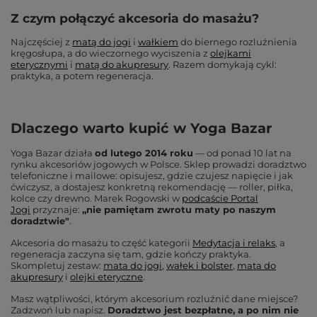
Z czym połączyć akcesoria do masażu?
Najczęściej z
matą do jogi
i
wałkiem
do biernego rozluźnienia
kręgosłupa, a do wieczornego wyciszenia z
olejkami
eterycznymi
i
matą do akupresury
. Razem domykają cykl:
praktyka, a potem regeneracja.
Dlaczego warto kupić w Yoga Bazar
Yoga Bazar działa
od lutego 2014 roku
— od ponad 10 lat na
rynku akcesoriów jogowych w Polsce. Sklep prowadzi doradztwo
telefoniczne i mailowe: opisujesz, gdzie czujesz napięcie i jak
ćwiczysz, a dostajesz konkretną rekomendację — roller, piłka,
kolce czy drewno. Marek Rogowski w
podcaście Portal
Jogi
przyznaje:
„nie pamiętam zwrotu maty po naszym
doradztwie"
.
Akcesoria do masażu to część kategorii
Medytacja i relaks
, a
regeneracja zaczyna się tam, gdzie kończy praktyka.
Skompletuj zestaw:
mata do jogi
,
wałek i bolster
,
mata do
akupresury
i
olejki eteryczne
.
Masz wątpliwości, którym akcesorium rozluźnić dane miejsce?
Zadzwoń lub napisz.
Doradztwo jest bezpłatne, a po nim nie