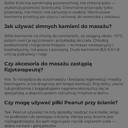
Roller EVA ma zamkniętą powierzchnię, nie chłonie potu —
wystarczy przetrzeć ściereczką. Drewniane przyrządy tylko
przecieraj, nie mocz i nie zanurzaj w wodzie. Marmurowe
kamienie przetrzyj po użyciu i schowaj do woreczka z zestawu.
Jak używać zimnych kamieni do masażu?
Włóż kamienie na chwilę do zamrażarki, aż osiągną około −10°C,
potem owiń je ręcznikiem i przykładaj do ciała. Chłodzą
podrażnione i rozgrzane miejsca — to masaż relaksacyjny i
kosmetyczny, nie praca z powięzią. Duże kamienie (8,5×5,5×1,8
cm) są pod plecy i nogi.
Czy akcesoria do masażu zastąpią
fizjoterapeutę?
Nie. To narzędzia do automasażu i bieżącej regeneracji między
treningami, a nie diagnozy ani terapii kontuzji. Przy bólu, urazie
lub problemie z kręgosłupem najpierw skonsultuj się ze
specjalistą, a dopiero potem rozluźniaj mięśnie w domu.
Czy mogę używać piłki Peanut przy ścianie?
Tak. Peanut używasz na trzy sposoby: siedząc na krześle, leżąc
na podłodze lub opierając o ścianę. Wersja przy ścianie jest
najłagodniejsza, bo sam regulujesz nacisk ciężarem ciała —
dobra na kark i górę pleców.