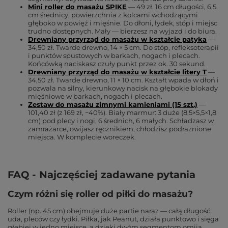
Mini roller do masażu SPIKE
— 49 zł. 16 cm długości, 6,5
cm średnicy, powierzchnia z kolcami wchodzącymi
głęboko w powięź i mięśnie. Do dłoni, łydek, stóp i miejsc
trudno dostępnych. Mały — bierzesz na wyjazd i do biura.
Drewniany przyrząd do masażu w kształcie patyka
—
34,50 zł. Twarde drewno, 14 × 5 cm. Do stóp, refleksoterapii
i punktów spustowych w barkach, nogach i plecach.
Końcówką naciskasz czuły punkt przez ok. 30 sekund.
Drewniany przyrząd do masażu w kształcie litery T
—
34,50 zł. Twarde drewno, 11 × 10 cm. Kształt wpada w dłoń i
pozwala na silny, kierunkowy nacisk na głębokie blokady
mięśniowe w barkach, nogach i plecach.
Zestaw do masażu zimnymi kamieniami (15 szt.)
—
101,40 zł (z 169 zł, −40%). Biały marmur: 3 duże (8,5×5,5×1,8
cm) pod plecy i nogi, 6 średnich, 6 małych. Schładzasz w
zamrażarce, owijasz ręcznikiem, chłodzisz podrażnione
miejsca. W komplecie woreczek.
FAQ - Najczęściej zadawane pytania
Czym różni się roller od piłki do masażu?
Roller (np. 45 cm) obejmuje duże partie naraz — całą długość
uda, pleców czy łydki. Piłka, jak Peanut, działa punktowo i sięga
głębiej w jedno miejsce, a dzięki dwóm segmentom omija