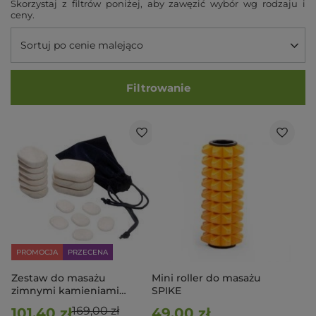
Skorzystaj z filtrów poniżej, aby zawęzić wybór wg rodzaju i
ceny.
Sortuj po cenie malejąco
Filtrowanie
PROMOCJA
PRZECENA
Zestaw do masażu
Mini roller do masażu
zimnymi kamieniami
SPIKE
(15szt.)
169,00 zł
101,40 zł
49,00 zł