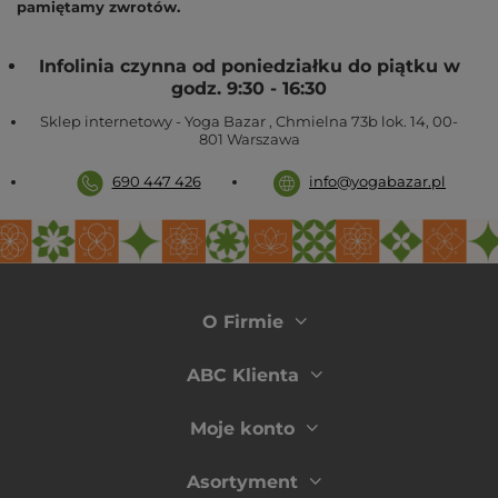
pamiętamy zwrotów.
Infolinia czynna od poniedziałku do piątku w
godz. 9:30 - 16:30
Sklep internetowy - Yoga Bazar
,
Chmielna 73b lok. 14
,
00-
801
Warszawa
690 447 426
info@yogabazar.pl
O Firmie
ABC Klienta
Moje konto
Asortyment