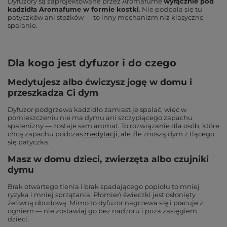
Dyfuzory są zaprojektowane przez Aromafume
wyłącznie pod
kadzidła Aromafume w formie kostki
. Nie podpala się tu
patyczków ani stożków — to inny mechanizm niż klasyczne
spalanie.
Dla kogo jest dyfuzor i do czego
Medytujesz albo ćwiczysz jogę w domu i
przeszkadza Ci dym
Dyfuzor podgrzewa kadzidło zamiast je spalać, więc w
pomieszczeniu nie ma dymu ani szczypiącego zapachu
spalenizny — zostaje sam aromat. To rozwiązanie dla osób, które
chcą zapachu podczas
medytacji
, ale źle znoszą dym z tlącego
się patyczka.
Masz w domu dzieci, zwierzęta albo czujniki
dymu
Brak otwartego tlenia i brak spadającego popiołu to mniej
ryzyka i mniej sprzątania. Płomień świeczki jest osłonięty
żeliwną obudową. Mimo to dyfuzor nagrzewa się i pracuje z
ogniem — nie zostawiaj go bez nadzoru i poza zasięgiem
dzieci.