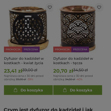
PROMOCJA
PRZECENA
PROMOCJA
PRZECENA
Dyfuzor do kadzideł w
Dyfuzor do kadzideł w
kostkach - kwiat życia
kostkach - tęcza
39,00 zł
34,50 zł
23,41 zł
20,70 zł
Najniższa cena z 30 dni przed
Najniższa cena z 30 dni przed
obniżką:
39,00 zł
-39%
obniżką:
34,50 zł
-40%
Do koszyka
Do koszyka
Czym jest dyfuzor do kadzideł i jak