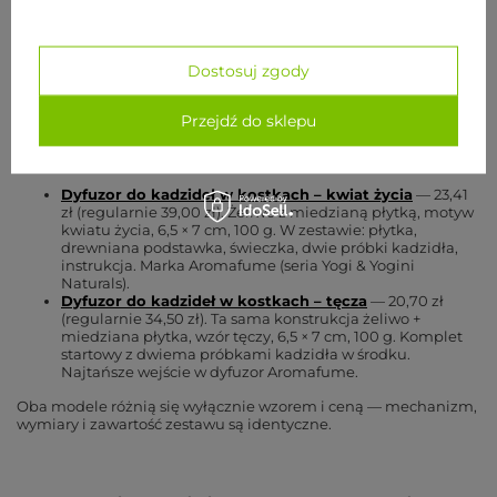
Stawianie rozgrzanego dyfuzora prosto na blacie.
Żeliwo i
płytka mocno się nagrzewają. Dlatego w zestawie
jest
drewniana podstawka
— używaj jej zawsze, inaczej
Dostosuj zgody
zostaną ślady na meblu.
Przejdź do sklepu
Polecane dyfuzory
Dyfuzor do kadzideł w kostkach – kwiat życia
— 23,41
zł (regularnie 39,00 zł). Żeliwo z miedzianą płytką, motyw
kwiatu życia, 6,5 × 7 cm, 100 g. W zestawie: płytka,
drewniana podstawka, świeczka, dwie próbki kadzidła,
instrukcja. Marka Aromafume (seria Yogi & Yogini
Naturals).
Dyfuzor do kadzideł w kostkach – tęcza
— 20,70 zł
(regularnie 34,50 zł). Ta sama konstrukcja żeliwo +
miedziana płytka, wzór tęczy, 6,5 × 7 cm, 100 g. Komplet
startowy z dwiema próbkami kadzidła w środku.
Najtańsze wejście w dyfuzor Aromafume.
Oba modele różnią się wyłącznie wzorem i ceną — mechanizm,
wymiary i zawartość zestawu są identyczne.