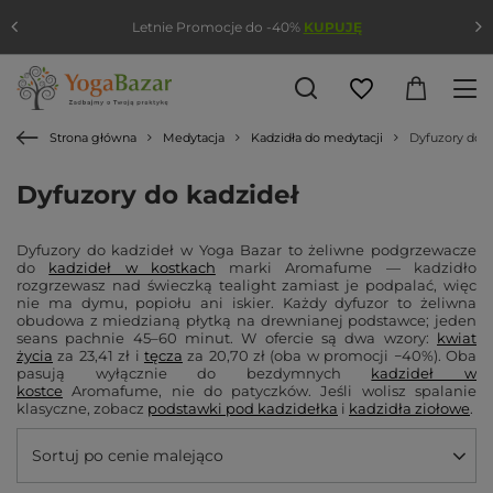
Letnie Promocje do -40%
KUPUJĘ
Strona główna
Medytacja
Kadzidła do medytacji
Dyfuzory do k
Dyfuzory do kadzideł
Dyfuzory do kadzideł w Yoga Bazar to żeliwne podgrzewacze
do
kadzideł w kostkach
marki Aromafume — kadzidło
rozgrzewasz nad świeczką tealight zamiast je podpalać, więc
nie ma dymu, popiołu ani iskier. Każdy dyfuzor to żeliwna
obudowa z miedzianą płytką na drewnianej podstawce; jeden
seans pachnie 45–60 minut. W ofercie są dwa wzory:
kwiat
życia
za 23,41 zł i
tęcza
za 20,70 zł (oba w promocji −40%). Oba
pasują wyłącznie do bezdymnych
kadzideł w
kostce
Aromafume, nie do patyczków. Jeśli wolisz spalanie
klasyczne, zobacz
podstawki pod kadzidełka
i
kadzidła ziołowe
.
Sortuj po cenie malejąco