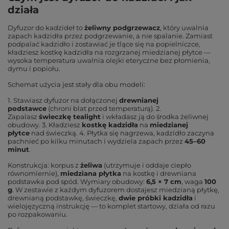
działa
Dyfuzor do kadzideł to
żeliwny podgrzewacz
, który uwalnia
zapach kadzidła przez podgrzewanie, a nie spalanie. Zamiast
podpalać kadzidło i zostawiać je tlące się na popielniczce,
kładziesz kostkę kadzidła na rozgrzanej miedzianej płytce —
wysoka temperatura uwalnia olejki eteryczne bez płomienia,
dymu i popiołu.
Schemat użycia jest stały dla obu modeli:
1. Stawiasz dyfuzor na dołączonej
drewnianej
podstawce
(chroni blat przed temperaturą). 2.
Zapalasz
świeczkę tealight
i wkładasz ją do środka żeliwnej
obudowy. 3. Kładziesz
kostkę kadzidła
na
miedzianej
płytce
nad świeczką. 4. Płytka się nagrzewa, kadzidło zaczyna
pachnieć po kilku minutach i wydziela zapach przez
45–60
minut
.
Konstrukcja: korpus z
żeliwa
(utrzymuje i oddaje ciepło
równomiernie),
miedziana płytka
na kostkę i drewniana
podstawka pod spód. Wymiary obudowy:
6,5 × 7 cm
, waga
100
g
. W zestawie z każdym dyfuzorem dostajesz miedzianą płytkę,
drewnianą podstawkę, świeczkę,
dwie próbki kadzidła
i
wielojęzyczną instrukcję — to komplet startowy, działa od razu
po rozpakowaniu.