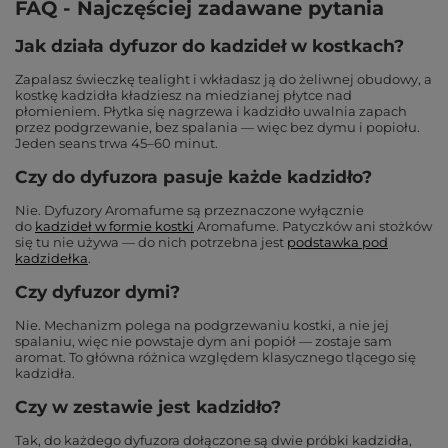
FAQ - Najczęściej zadawane pytania
Jak działa dyfuzor do kadzideł w kostkach?
Zapalasz świeczkę tealight i wkładasz ją do żeliwnej obudowy, a
kostkę kadzidła kładziesz na miedzianej płytce nad
płomieniem. Płytka się nagrzewa i kadzidło uwalnia zapach
przez podgrzewanie, bez spalania — więc bez dymu i popiołu.
Jeden seans trwa 45–60 minut.
Czy do dyfuzora pasuje każde kadzidło?
Nie. Dyfuzory Aromafume są przeznaczone wyłącznie
do
kadzideł w formie kostki
Aromafume. Patyczków ani stożków
się tu nie używa — do nich potrzebna jest
podstawka pod
kadzidełka
.
Czy dyfuzor dymi?
Nie. Mechanizm polega na podgrzewaniu kostki, a nie jej
spalaniu, więc nie powstaje dym ani popiół — zostaje sam
aromat. To główna różnica względem klasycznego tlącego się
kadzidła.
Czy w zestawie jest kadzidło?
Tak, do każdego dyfuzora dołączone są dwie próbki kadzidła,