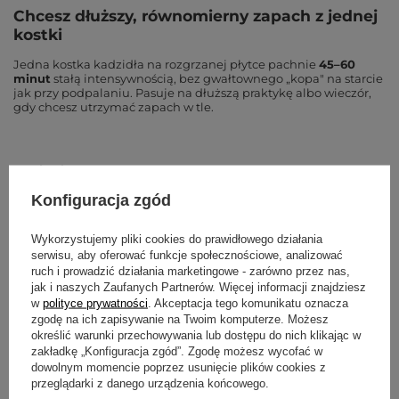
Chcesz dłuższy, równomierny zapach z jednej
kostki
Jedna kostka kadzidła na rozgrzanej płytce pachnie
45–60
minut
stałą intensywnością, bez gwałtownego „kopa" na starcie
jak przy podpalaniu. Pasuje na dłuższą praktykę albo wieczór,
gdy chcesz utrzymać zapach w tle.
Największe błędy przy wyborze dyfuzora
Konfiguracja zgód
Kupno dyfuzora do patyczków albo stożków.
Te dyfuzory
działają tylko z kadzidłem w formie
kostki
Aromafume —
kładzionym na płytce, nie podpalanym. Jeśli masz patyczki lub
Wykorzystujemy pliki cookies do prawidłowego działania
stożki, potrzebujesz
podstawki pod kadzidełka
, nie dyfuzora.
serwisu, aby oferować funkcje społecznościowe, analizować
ruch i prowadzić działania marketingowe - zarówno przez nas,
Założenie, że dyfuzor działa bez świeczki.
To nie jest dyfuzor
jak i naszych Zaufanych Partnerów. Więcej informacji znajdziesz
elektryczny ani ultradźwiękowy na wodę z olejkiem. Źródłem
ciepła jest
świeczka tealight
— bez niej płytka się nie nagrzeje i
w
polityce prywatności
. Akceptacja tego komunikatu oznacza
kadzidło nie zapachnie. Świeczkę trzeba uzupełniać.
zgodę na ich zapisywanie na Twoim komputerze. Możesz
określić warunki przechowywania lub dostępu do nich klikając w
Mylenie dyfuzora do kadzideł z dyfuzorem do olejków.
To
zakładkę „Konfiguracja zgód”. Zgodę możesz wycofać w
dwa różne urządzenia. Ten dyfuzor podgrzewa
suchą kostkę
dowolnym momencie poprzez usunięcie plików cookies z
kadzidła
na płytce. Jeśli szukasz zapachu z olejku eterycznego,
przeglądarki z danego urządzenia końcowego.
zobacz
olejki eteryczne
i sprzęt dedykowany pod nie.