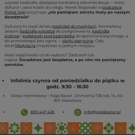
używać kadzidła, dostajesz konkretną rekomendację — który
dyfuzor i jakie kostki do niego. Marek Rogowski w
podcaście
Portal Jogi
przyznaje:
„nie pamiętam zwrotu maty po naszym
doradztwie"
.
Dyfuzory to część działu
kadzideł do medytacji
. Skompletuj
zestaw:
kadzidła w kostce
do podgrzewania,
kadzidła
ziołowe
i
podstawki pod kadzidełka
do spalania klasycznego, a
do aromaterapii bez ognia —
olejki eteryczne
. Cały
dział
Medytacja
znajdziesz w jednym miejscu.
Masz wątpliwości co do wyboru? Zadzwoń lub
napisz.
Doradztwo jest bezpłatne, a po nim nie pamiętamy
zwrotów.
Infolinia czynna od poniedziałku do piątku w
godz. 9:30 - 16:30
Sklep internetowy - Yoga Bazar
,
Chmielna 73b lok. 14
,
00-
801
Warszawa
690 447 426
info@yogabazar.pl