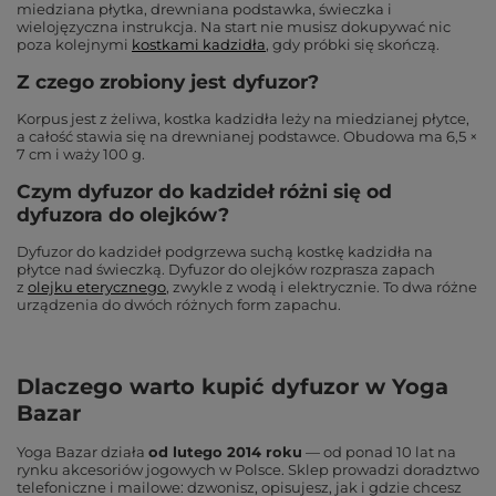
miedziana płytka, drewniana podstawka, świeczka i
wielojęzyczna instrukcja. Na start nie musisz dokupywać nic
poza kolejnymi
kostkami kadzidła
, gdy próbki się skończą.
Z czego zrobiony jest dyfuzor?
Korpus jest z żeliwa, kostka kadzidła leży na miedzianej płytce,
a całość stawia się na drewnianej podstawce. Obudowa ma 6,5 ×
7 cm i waży 100 g.
Czym dyfuzor do kadzideł różni się od
dyfuzora do olejków?
Dyfuzor do kadzideł podgrzewa suchą kostkę kadzidła na
płytce nad świeczką. Dyfuzor do olejków rozprasza zapach
z
olejku eterycznego
, zwykle z wodą i elektrycznie. To dwa różne
urządzenia do dwóch różnych form zapachu.
Dlaczego warto kupić dyfuzor w Yoga
Bazar
Yoga Bazar działa
od lutego 2014 roku
— od ponad 10 lat na
rynku akcesoriów jogowych w Polsce. Sklep prowadzi doradztwo
telefoniczne i mailowe: dzwonisz, opisujesz, jak i gdzie chcesz