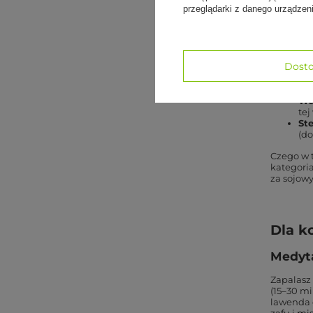
Świeca z
przeglądarki z danego urządze
zadaniem
skupieni
ciało w t
O charakt
Dosto
Wo
mas
Wo
tej
St
(do
Czego w t
kategoria
za sojow
Dla k
Medyta
Zapalasz 
(15–30 mi
lawenda d