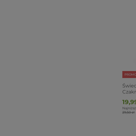
PROMO
Świec
Czakr
19,9
Najniższ
29,50 zł