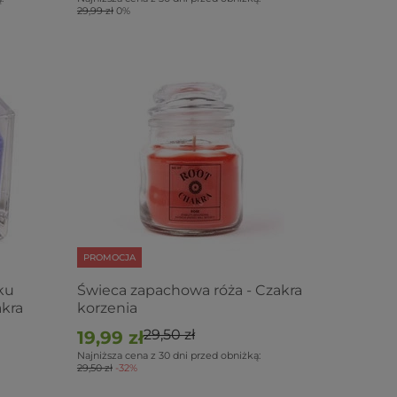
29,99 zł
0%
PROMOCJA
ku
Świeca zapachowa róża - Czakra
akra
korzenia
29,50 zł
19,99 zł
Najniższa cena z 30 dni przed obniżką:
29,50 zł
-32%