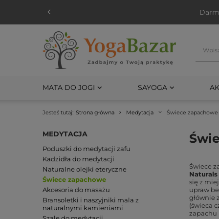
Darmo
MATA DO JOGI
SAYOGA
AK
Jesteś tutaj:
Strona główna
Medytacja
Świece zapachowe
MEDYTACJA
Świe
Poduszki do medytacji zafu
Kadzidła do medytacji
Świece 
Naturalne olejki eteryczne
Naturals
Świece zapachowe
się z mie
Akcesoria do masażu
upraw bez
głównie z
Bransoletki i naszyjniki mala z
(świeca c
naturalnymi kamieniami
zapachu i
Szale do medytacji