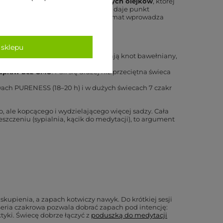
 topnienia i dodatkiem naturalnych olejków
, której
nału „zaczynam praktykę". Płomień daje punkt
węchową — po kilku sesjach sam aromat wprowadza
 sklepu
 Świece Myga (np. seria czakrowa) mają knot bawełniany,
egradowalny.
 upraw bez GMO
. Pali się dłużej niż przeciętna świeca
ach PURENESS (18–20 h) i w dużych świecach 7 czakr
o, ale kopcącego i wydzielającego więcej sadzy. Cała
eszczeniu (sypialnia, kącik do medytacji), to argument
skupienia, a zapach kotwiczy nawyk. Do krótkiej sesji
). Seria czakrowa pozwala dobrać zapach pod intencję:
tyki. Świecę dobrze łączyć z
poduszką do medytacji