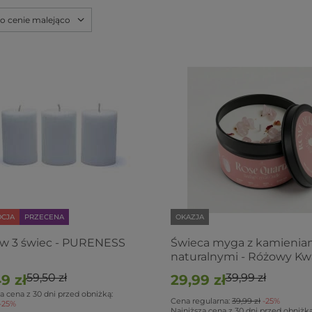
po cenie malejąco
CJA
PRZECENA
OKAZJA
w 3 świec - PURENESS
Świeca myga z kamienia
naturalnymi - Różowy Kw
59,50 zł
39,99 zł
9 zł
29,99 zł
a cena z 30 dni przed obniżką:
Cena regularna:
39,99 zł
-25%
-25%
Najniższa cena z 30 dni przed obniżką