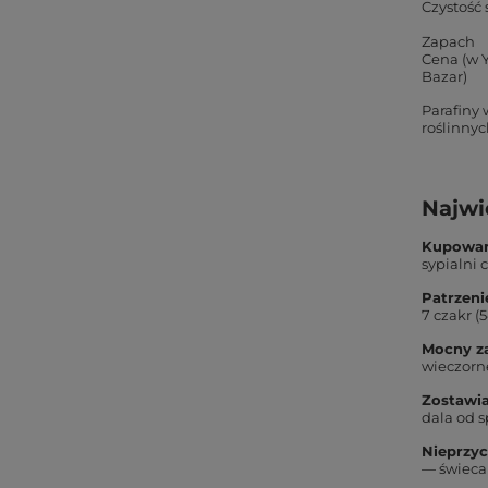
Czystość 
Zapach
Cena (w 
Bazar)
Parafiny 
roślinnyc
Najwi
Kupowani
sypialni 
Patrzenie
7 czakr (
Mocny za
wieczorn
Zostawia
dala od s
Nieprzyc
— świeca 