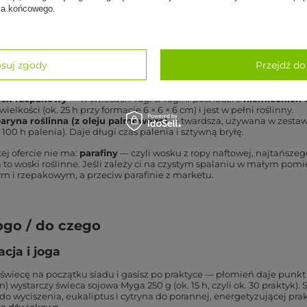
apachowa do medytacji to świeca z
woskiem o niskiej temperaturze
nia końcowego.
 nie jest doświetlenie pokoju, tylko zbudowanie powtarzalnego syg
a wzroku (w jodze nazywany trataka), a zapach uruchamia pamięć 
ryb wyciszenia, zanim jeszcze usiądziesz.
erze świecy decyduje wosk. W ofercie Yoga Bazar są trzy:
suj zgody
Przejdź do
sk sojowy
— pali się czysto, w niskiej temperaturze, bez kopcenia.
ę 250 g i palą się ok. 15 godzin. Sojowy jest w 100% wegański i biod
sk rzepakowy
— w świecach Yogi & Yogini pochodzi z
niemieckich
 wielkości (ok. 25 h przy formacie 6 × 6 × 6 cm) i jest w pełni roślinny.
earyna roślinna (z oleju palmowego)
— twardsza, używana w zestaw
 100 h palenia). Daje długi czas palenia i sztywną bryłę.
ej ofercie nie ma:
parafiny
— czyli wosku z ropy naftowej, najtańszeg
 to woski roślinne. Jeśli zależy ci na czystym spalaniu w małym pomi
ym i rzepakowym, a przeciw parafinie z marketu.
ogo / do czego
cja i joga
świecę na początku siadu i gasisz po praktyce — płomień daje punkt 
n) wystarczy świeca sojowa Myga 250 g (ok. 15 h, czyli ok. 30 praktyk
o wyciszenia, eukaliptus i cytryna do porannej, energetyzującej prak