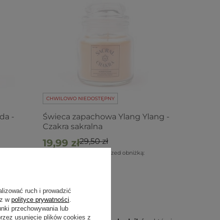
CHWILOWO NIEDOSTĘPNY
da -
Świeca zapachowa Ylang Ylang -
Czakra sakralna
29,50 zł
19,99 zł
:
Najniższa cena z 30 dni przed obniżką:
29,50 zł
-32%
alizować ruch i prowadzić
sz w
polityce prywatności
.
osk wybrać
unki przechowywania lub
zez usunięcie plików cookies z