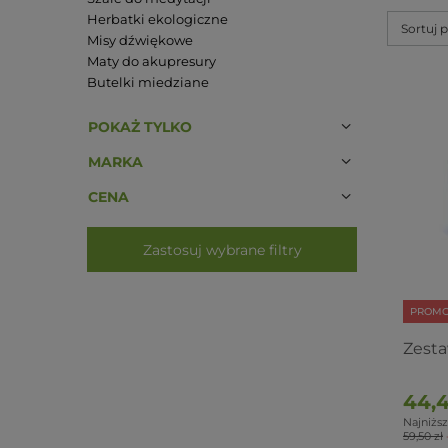
Herbatki ekologiczne
Sortuj 
Misy dźwiękowe
Maty do akupresury
Butelki miedziane
POKAŻ TYLKO
MARKA
CENA
Zastosuj wybrane filtry
PROMO
Zesta
44,4
Najniższ
59,50 zł