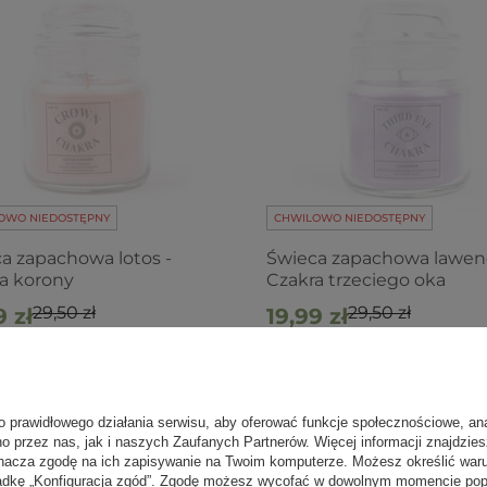
OWO NIEDOSTĘPNY
CHWILOWO NIEDOSTĘPNY
a zapachowa lotos -
Świeca zapachowa lawen
a korony
Czakra trzeciego oka
29,50 zł
29,50 zł
9 zł
19,99 zł
a cena z 30 dni przed obniżką:
Najniższa cena z 30 dni przed obniżką
-32%
29,50 zł
-32%
o prawidłowego działania serwisu, aby oferować funkcje społecznościowe, an
no przez nas, jak i naszych Zaufanych Partnerów. Więcej informacji znajdzie
są świece zapachowe do medytacji i jaki w
nacza zgodę na ich zapisywanie na Twoim komputerze. Możesz określić war
kładkę „Konfiguracja zgód”. Zgodę możesz wycofać w dowolnym momencie popr