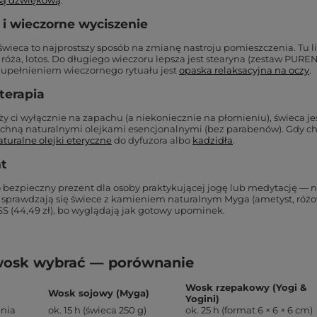
są dźwiękową
.
 i wieczorne wyciszenie
świeca to najprostszy sposób na zmianę nastroju pomieszczenia. Tu lic
róża, lotos. Do długiego wieczoru lepsza jest stearyna (zestaw PUREN
zupełnieniem wieczornego rytuału jest
opaska relaksacyjna na oczy
.
terapia
eży ci wyłącznie na zapachu (a niekoniecznie na płomieniu), świeca jes
achną naturalnymi olejkami esencjonalnymi (bez parabenów). Gdy ch
aturalne olejki eteryczne
do dyfuzora albo
kadzidła
.
t
 bezpieczny prezent dla osoby praktykującej jogę lub medytację — ni
 sprawdzają się świece z kamieniem naturalnym Myga (ametyst, różow
 (44,49 zł), bo wyglądają jak gotowy upominek.
wosk wybrać — porównanie
Wosk rzepakowy (Yogi &
Wosk sojowy (Myga)
Yogini)
enia
ok. 15 h (świeca 250 g)
ok. 25 h (format 6 × 6 × 6 cm)