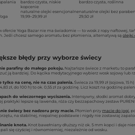
spalania
bardzo czysta, niskie
bardzo czysta, roślinna
kopcenie
naturalne olejki esencjonalne
naturalne olejki bez parab
Yoga
19,99–29,99 zł
29,50 zł
w ofercie Yoga Bazar nie ma świadomie — to wosk z ropy naftowej, tań
h. Jeśli chcesz samego aromatu bez płomienia, alternatywą są
olejki
ększe błędy przy wyborze świecy
e parafiny do małego pokoju.
Najtańsze świece z marketu to paraf
czuć ją bardziej. Do kącika medytacyjnego wybierz wosk sojowy lub rz
 tylko na cenę, nie na czas palenia.
Świeca za 19,99 zł (sojowa, 15 
54,83 zł, do 100 h) to ok. 0,55 zł za godzinę. Licz koszt na godzinę palen
pach do wieczornego wyciszenia.
Intensywny, słodki aromat dobry
ej praktyki lepsze są lawenda, róża czy bezzapachowy zestaw PURE
nie świecy bez nadzoru przy macie.
Płomień przy
macie do jogi
, p
przętu, na stabilnej, niepalnej podstawie i nigdy nie zostawiaj zapal
inanie knota.
Knot bawełniany dłuższy niż ok. 5 mm kopci i daje n
pali się czyściej i równomierniej, niezależnie od wosku.