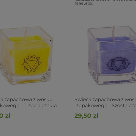
29,99 zł
0%
ca zapachowa z wosku
Świeca zapachowa z wos
kowego - Trzecia czakra
rzepakowego - Szósta cz
0 zł
29,50 zł