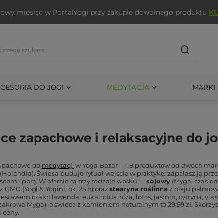
wy miesiąc w PortalYogi przy zakupie dowolnego produktu
K
CESORIA DO JOGI
MEDYTACJA
MARKI
ce zapachowe i relaksacyjne do jo
zapachowe do
medytacji
w Yoga Bazar — 18 produktów od dwóch mar
(Holandia). Świeca buduje rytuał wejścia w praktykę: zapalasz ją prz
jscem i porą. W ofercie są trzy rodzaje wosku —
sojowy
(Myga, czas pal
 GMO (Yogi & Yogini, ok. 25 h) oraz
stearyna roślinna
z oleju palmowe
estawem czakr: lawenda, eukaliptus, róża, lotos, jaśmin, cytryna, yla
zakrowa Myga), a świece z kamieniem naturalnym to 29,99 zł. Skorzyst
 ceny.