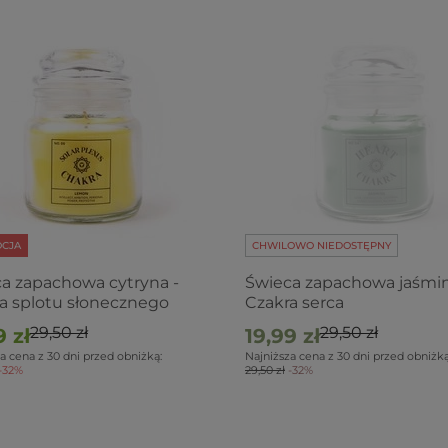
CJA
CHWILOWO NIEDOSTĘPNY
a zapachowa cytryna -
Świeca zapachowa jaśmin
a splotu słonecznego
Czakra serca
29,50 zł
29,50 zł
9 zł
19,99 zł
a cena z 30 dni przed obniżką:
Najniższa cena z 30 dni przed obniżką
-32%
29,50 zł
-32%