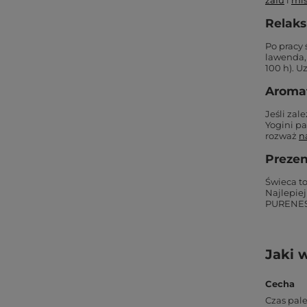
zafu
i
mi
Relaks
Po pracy 
lawenda, 
100 h). U
Aroma
Jeśli zal
Yogini p
rozważ
n
Prezen
Świeca to
Najlepiej
PURENESS
Jaki 
Cecha
Czas pal