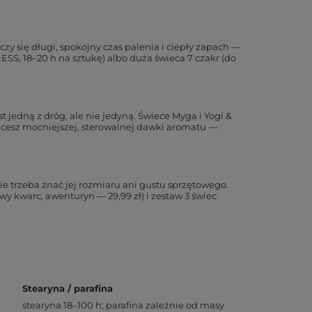
zy się długi, spokojny czas palenia i ciepły zapach —
ESS, 18–20 h na sztukę) albo duża świeca 7 czakr (do
t jedną z dróg, ale nie jedyną. Świece Myga i Yogi &
cesz mocniejszej, sterowalnej dawki aromatu —
e trzeba znać jej rozmiaru ani gustu sprzętowego.
y kwarc, awenturyn — 29,99 zł) i zestaw 3 świec
Stearyna / parafina
stearyna 18–100 h; parafina zależnie od masy