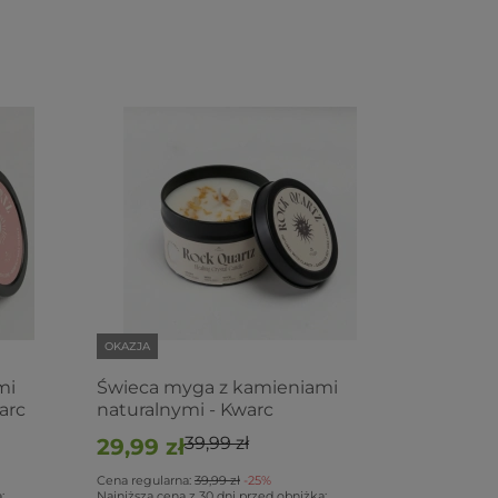
OKAZJA
mi
Świeca myga z kamieniami
arc
naturalnymi - Kwarc
39,99 zł
29,99 zł
Cena regularna:
39,99 zł
-25%
:
Najniższa cena z 30 dni przed obniżką: