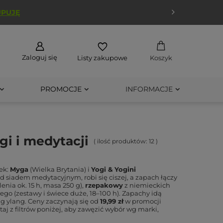
UPUJĘ
Zaloguj się
Listy zakupowe
Koszyk
PROMOCJE
INFORMACJE
gi i medytacji
( ilość produktów:
12
)
ek:
Myga
(Wielka Brytania) i
Yogi & Yogini
ed siadem medytacyjnym, robi się ciszej, a zapach łączy
enia ok. 15 h, masa 250 g),
rzepakowy
z niemieckich
go (zestawy i świece duże, 18–100 h). Zapachy idą
ng ylang. Ceny zaczynają się od
19,99 zł
w promocji
aj z filtrów poniżej, aby zawęzić wybór wg marki,