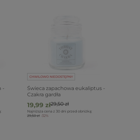
CHWILOWO NIEDOSTĘPNY
 -
Świeca zapachowa eukaliptus -
Czakra gardła
29,50 zł
19,99 zł
:
Najniższa cena z 30 dni przed obniżką:
29,50 zł
-32%