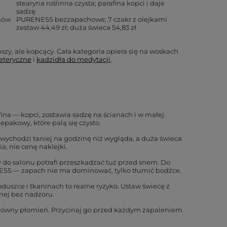
stearyna roślinna czysta; parafina kopci i daje
sadzę
enów
PURENESS bezzapachowe; 7 czakr z olejkami
zestaw 44,49 zł; duża świeca 54,83 zł
szy, ale kopcący. Cała kategoria opiera się na woskach
 eteryczne
i
kadzidła do medytacji
.
ina — kopci, zostawia sadzę na ścianach i w małej
epakowy, które palą się czysto.
h) wychodzi taniej na godzinę niż wygląda, a duża świeca
ia, nie cenę naklejki.
 do salonu potrafi przeszkadzać tuż przed snem. Do
NESS — zapach nie ma dominować, tylko tłumić bodźce.
oduszce i tkaninach to realne ryzyko. Ustaw świecę z
onej bez nadzoru.
ierówny płomień. Przycinaj go przed każdym zapaleniem