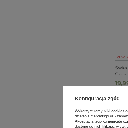
CHWIL
Świec
Czakr
19,9
Najniższ
29,50 zł
Konfiguracja zgód
Wykorzystujemy pliki cookies d
działania marketingowe - zarów
Czym 
Akceptacja tego komunikatu oz
dostępu do nich klikając w za