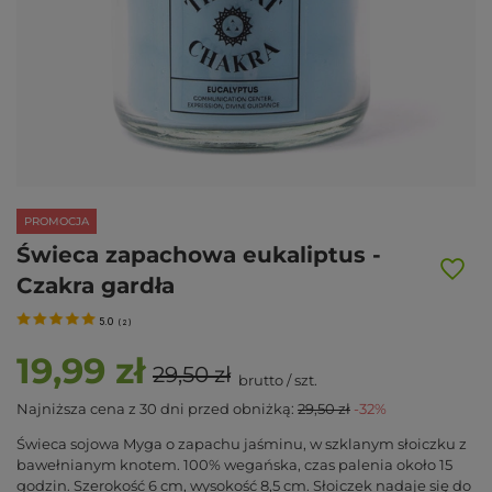
PROMOCJA
Świeca zapachowa eukaliptus -
Czakra gardła
5.0
(
2
)
19,99 zł
29,50 zł
brutto
/
szt.
Najniższa cena z 30 dni przed obniżką:
29,50 zł
-32%
Świeca sojowa Myga o zapachu jaśminu, w szklanym słoiczku z
bawełnianym knotem. 100% wegańska, czas palenia około 15
godzin. Szerokość 6 cm, wysokość 8,5 cm. Słoiczek nadaje się do