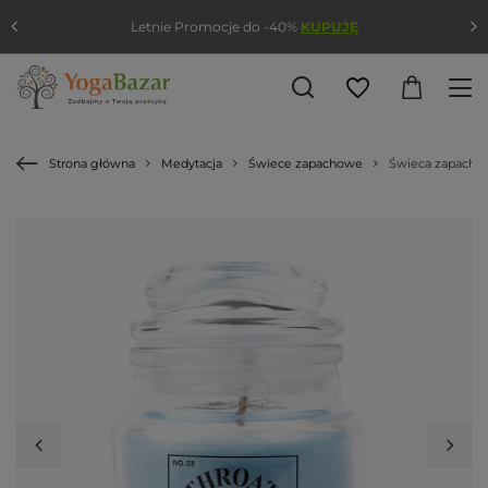
Letnie Promocje do -40%
KUPUJĘ
Strona główna
Medytacja
Świece zapachowe
Świeca zapachow