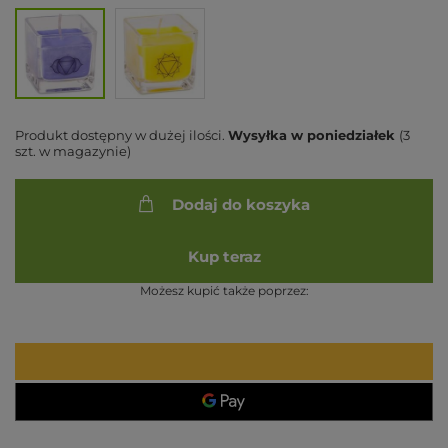
Produkt dostępny w dużej ilości
Wysyłka
w poniedziałek
(3
szt. w magazynie)
Dodaj do koszyka
Kup teraz
Możesz kupić także poprzez: