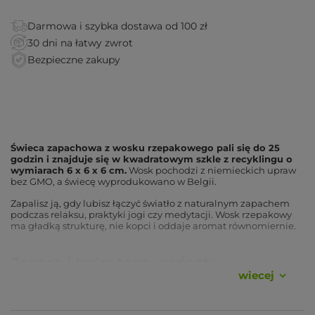
Darmowa i szybka dostawa od 100 zł
30 dni na łatwy zwrot
Bezpieczne zakupy
Świeca zapachowa z wosku rzepakowego pali się do 25
godzin i znajduje się w kwadratowym szkle z recyklingu o
wymiarach 6 x 6 x 6 cm.
Wosk pochodzi z niemieckich upraw
bez GMO, a świecę wyprodukowano w Belgii.
Zapalisz ją, gdy lubisz łączyć światło z naturalnym zapachem
podczas relaksu, praktyki jogi czy medytacji. Wosk rzepakowy
ma gładką strukturę, nie kopci i oddaje aromat równomiernie.
Zapach i kolor tego wariantu
wiecej
Wariant Trzecia czakra ma cytrusowy zapach bergamotki i
grejpfruta oraz żółty kolor. Wariant Szósta czakra ma
kojący zapach lawendy i rumianku oraz kolor indygo.
Na