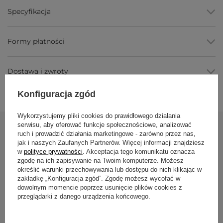
ściance szkła umieszczono symbol odpowiadający danemu
Specyfikacja
wariantowi.
Zalety
Formy płatności
Wosk rzepakowy
, gładka struktura, nie kopci, wg
producenta biodegradowalny.
Dostawa i zwroty
Szkło z recyklingu
, kwadratowy pojemnik 6 x 6 x 6 cm.
Czas palenia do 25 godzin
, dłużej niż wiele świec z
innych wosków.
Konfiguracja zgód
Naturalne olejki zapachowe
, bez parabenów wg
producenta.
Wykorzystujemy pliki cookies do prawidłowego działania
serwisu, aby oferować funkcje społecznościowe, analizować
Parametry
ruch i prowadzić działania marketingowe - zarówno przez nas,
Zobacz również
jak i naszych Zaufanych Partnerów. Więcej informacji znajdziesz
Parametr
Wartość
w
polityce prywatności
. Akceptacja tego komunikatu oznacza
PROMOCJA
zgodę na ich zapisywanie na Twoim komputerze. Możesz
Materiał
wosk rzepakowy + szkło z recyklingu
określić warunki przechowywania lub dostępu do nich klikając w
Świeca zapacho
zakładkę „Konfiguracja zgód”. Zgodę możesz wycofać w
Zapach
wg wariantu: bergamotka i grejpfrut /
korzenia
dowolnym momencie poprzez usunięcie plików cookies z
lawenda i rumianek
przeglądarki z danego urządzenia końcowego.
19,99 zł
29,50
Kolor
wg wariantu: żółty / indygo
Najniższa cena z 30 dn