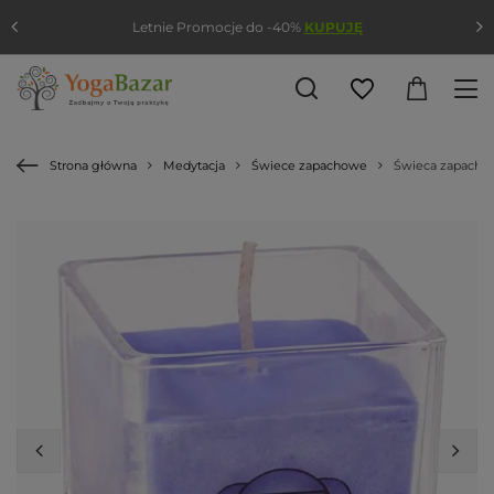
Letnie Promocje do -40%
KUPUJĘ
Strona główna
Medytacja
Świece zapachowe
Świeca zapachow