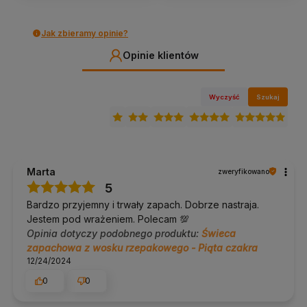
Jaki zapach ma dany wariant?
Jak zbieramy opinie?
Trzecia czakra to bergamotka i grejpfrut, Szósta czakra to
Opinie klientów
lawenda i rumianek.
Dobierz do kompletu
Wyczyść
Szukaj
Inne świece zapachowe
, dobierz ulubioną nutę.
Zobacz
świecę sojową Myga
.
Kadzidło do praktyki
, aromat na czas jogi lub medytacji.
Zobacz kadzidło Shakti
.
Marta
Od 2014 roku doradzamy w doborze sprzętu i akcesoriów do
zweryfikowano
jogi, pilatesu oraz relaksacji. Klienci często pytają nas, co wybrać,
5
a po naszym bezpłatnym doradztwie zwroty zdarzają się
Bardzo przyjemny i trwały zapach. Dobrze nastraja.
naprawdę rzadko. Zanim kupisz, możesz do nas napisać lub
zadzwonić.
Jestem pod wrażeniem. Polecam 💯
Opinia dotyczy podobnego produktu:
Świeca
zapachowa z wosku rzepakowego - Piąta czakra
Kolor / wzór
12/24/2024
Wariant
Szósta czakra
. Pozostałe cechy są wspólne dla
0
0
wszystkich wariantów tego modelu.