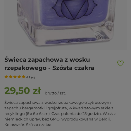
Świeca zapachowa z wosku
rzepakowego - Szósta czakra
4.8
(
10
)
29,50 zł
brutto
/
szt.
Świeca zapachowa z wosku rzepakowego o cytrusowym
zapachu bergamotki i grejpfruta, w kwadratowym szkle z
recyklingu (6 x 6 x 6 cm). Czas palenia do 25 godzin. Wosk z
niemieckich upraw bez GMO, wyprodukowana w Belgii.
Kolor/wzór: Szósta czakra.