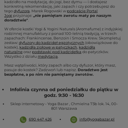
kadzidło na medytację, do jogi, bez dymu — i dostajesz
konkretną rekomendację, jaki zapach i czy potrzebujesz do
tego
dyfuzora
. Marek Rogowski w
podcaście Portal
Jogi
przyznaje:
„nie pamiętam zwrotu maty po naszym
doradztwie"
.
W ofercie kostki Yogi & Yogini Naturals (Aromafume) z indyjskiej
rodzinnej manufaktury z ponad 100-letnią tradycją, w trzech
zapachach: Frankincense, Benzoin i Smocza Krew. Skompletuj
zestaw:
dyfuzory do kadzideł egzotycznych
(obowiązkowe do
kostek),
kadzidła ziołowe w patyczkach
,
kadzidła
naturalne
oraz
podstawki pod kadzidełka
do patyczków.
Wszystko z działu
medytacja
.
Masz wątpliwości, który zapach albo czy dyfuzor, który masz,
pasuje do kostek? Zadzwoń lub napisz.
Doradztwo jest
bezpłatne, a po nim nie pamiętamy zwrotów.
Infolinia czynna od poniedziałku do piątku w
godz. 9:30 - 16:30
Sklep internetowy - Yoga Bazar
,
Chmielna 73b lok. 14
,
00-
801
Warszawa
690 447 426
info@yogabazar.pl