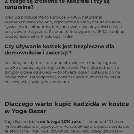
Z czego są zrobione te kadzidła i czy są
naturalne?
Według producenta to surowce w 100% naturalne:
aromatyzowane drewno, egzotyczne kwiaty, naturalna kora,
żywice (m.in. olibanum, benzoesowa), ekstrakty z liści i olejki
pozyskiwane etycznie. Są cruelty-free, zgodne z IFRA, a odpad
biodegradowalny. Produkcja: Indie.
Czy używanie kostek jest bezpieczne dla
domowników i zwierząt?
Kostki są bezdymne i bez popiołu, więc nie ma tlącego się
patyka drażniącego drogi oddechowe. Pamiętaj jednak, że
dyfuzor grzeje od świecy — to otwarty ogień. Ustawiaj go na
powierzchni żaroodpornej, poza zasięgiem dzieci i zwierząt, i
nie zostawiaj świecy bez nadzoru.
Dlaczego warto kupić kadzidła w kostce
w Yoga Bazar
Yoga Bazar działa
od lutego 2014 roku
— od ponad 10 lat na
rynku akcesoriów jogowych w Polsce. Sklep prowadzi doradztwo
telefoniczne i mailowe: dzwonisz, opisujesz, czego szukasz —