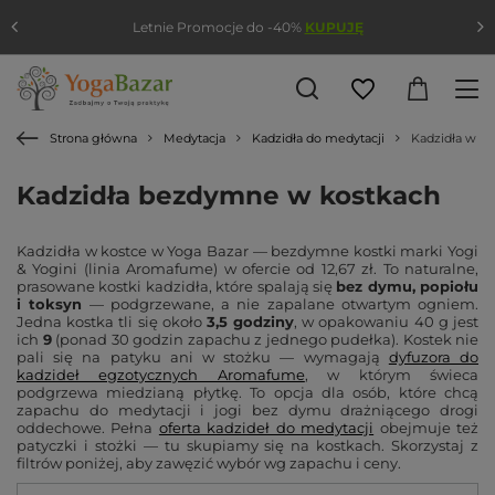
Letnie Promocje do -40%
KUPUJĘ
Strona główna
Medytacja
Kadzidła do medytacji
Kadzidła w ko
Kadzidła bezdymne w kostkach
Kadzidła w kostce w Yoga Bazar — bezdymne kostki marki Yogi
& Yogini (linia Aromafume) w ofercie od 12,67 zł. To naturalne,
prasowane kostki kadzidła, które spalają się
bez dymu, popiołu
i toksyn
— podgrzewane, a nie zapalane otwartym ogniem.
Jedna kostka tli się około
3,5 godziny
, w opakowaniu 40 g jest
ich
9
(ponad 30 godzin zapachu z jednego pudełka). Kostek nie
pali się na patyku ani w stożku — wymagają
dyfuzora do
kadzideł egzotycznych Aromafume
, w którym świeca
podgrzewa miedzianą płytkę. To opcja dla osób, które chcą
zapachu do medytacji i jogi bez dymu drażniącego drogi
oddechowe. Pełna
oferta kadzideł do medytacji
obejmuje też
patyczki i stożki — tu skupiamy się na kostkach. Skorzystaj z
filtrów poniżej, aby zawęzić wybór wg zapachu i ceny.