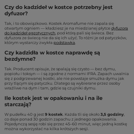
Czy do kadzideł w kostce potrzebny jest
dyfuzor?
Tak, i to obowiązkowo. Kostek Aromafume nie zapala się
otwartym ogniem — kładziesz je na miedzianej płytce
dyfuzora
do kadzideł egzotycznych
, pod którą pali się świeca. Bez
dyfuzora ze świecą nie da się ich użyć. To różni je od patyczków,
którym wystarczy zwykła
podstawka
.
Czy kadzidła w kostce naprawdę są
bezdymne?
Tak. Producent opisuje, że spalają się czysto — bez dymu,
popiołu i toksyn — i są zgodne z normami IFRA. Zapach uwalnia
się z podgrzewanej kostki, ale nie powstaje smużka dymu jak
przy tlącym się patyczku. Dlatego są wybierane przez osoby
wrażliwe na dym i tam, gdzie są czujniki dymu.
Ile kostek jest w opakowaniu i na ile
starczają?
W pudełku 40 g jest
9 kostek
. Każda tli się około
3,5 godziny
,
co daje ponad 30 godzin zapachu z jednego opakowania.
Pojedynczą sesję robi się przez 45–60 minut, więc jedną kostkę
można wykorzystać na kilka krótszych sesji.