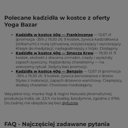
Polecane kadzidła w kostce z oferty
Yoga Bazar
Kadzidła w kostce 40g — Frankincense
— 12,67 zł
(promocja -35% z 19,50 zł). 9 kostek, żywica kadzidłowca
(olibanum) z nutą cytrusową, oczyszczający i wyciszający.
Klasyk do medytacji; najłagodniejszy z trójki. Dostępny.
Kadzidła w kostce 40g — Smocza Krew
— 19,50 zł. 9
kostek, ekstrakt z dracena cinnabri, ciepły i wyrazisty
zapach żywiczny. Najbardziej charakterny — na
wieczorny rytuał. Jedyny bez promocji.
Kadzidła w kostce 40g — Benzoin
— 12,67 zł (promocja
-35% z 19,50 zł). 9 kostek, żywica benzoesowa z drzew
Styrax z Indonezji, zapach drzewno-waniliowy. Cieplejszy,
słodszy charakter. Chwilowo niedostępny.
Wszystkie trzy: marka Yogi & Yogini Naturals (Aromafume),
produkcja Indie, ok. 3,5 h na kostkę, bezdymne, zgodne z IFRA.
Do żadnej nie obejdzie się bez
dyfuzora
.
FAQ - Najczęściej zadawane pytania