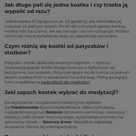
Jak długo pali się jedna kostka i czy trzeba ją
wypalić od razu?
Jedna kostka tli się łącznie ok. 3,5 godziny, ale nie trzeba jej
zużywać za jednym razem. Po 45–60 minutach gasisz świecę;
kostka robi się czarna, ale się nie topi i się nie rozsypuje. Możesz
wrócić do niej przy kolejnej sesji, aż zapach się wyczerpie.
Czym różnią się kostki od patyczków i
stożków?
Patyczki i stożki spala się otwartym ogniem — dymią i
zostawiają popiół. Kostki podgrzewa się w dyfuzorze i są
bezdymne, bez popiołu. Patyczek spala się do końca za jednym
razem; kostkę można dawkować na kilka sesji. Pełny przegląd
form znajdziesz w
kadzidłach do medytacji
.
Jaki zapach kostek wybrać do medytacji?
Do wyciszenia i oczyszczenia tradycyjnie wybiera
się
Frankincense
(żywica kadzidłowca, lekko cytrusowy,
najłagodniejszy) lub
Benzoin
(drzewno-waniliowy, cieplejszy i
słodszy). Jeśli chcesz mocniejszego, wyrazistego aromatu na
wieczorny rytuał —
Smocza Krew
. Wszystkie wspierają
skupienie; różnią się intensywnością.