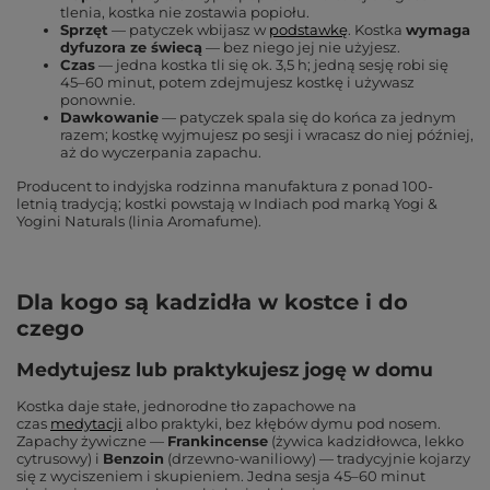
tlenia, kostka nie zostawia popiołu.
Sprzęt
— patyczek wbijasz w
podstawkę
. Kostka
wymaga
dyfuzora ze świecą
— bez niego jej nie użyjesz.
Czas
— jedna kostka tli się ok. 3,5 h; jedną sesję robi się
45–60 minut, potem zdejmujesz kostkę i używasz
ponownie.
Dawkowanie
— patyczek spala się do końca za jednym
razem; kostkę wyjmujesz po sesji i wracasz do niej później,
aż do wyczerpania zapachu.
Producent to indyjska rodzinna manufaktura z ponad 100-
letnią tradycją; kostki powstają w Indiach pod marką Yogi &
Yogini Naturals (linia Aromafume).
Dla kogo są kadzidła w kostce i do
czego
Medytujesz lub praktykujesz jogę w domu
Kostka daje stałe, jednorodne tło zapachowe na
czas
medytacji
albo praktyki, bez kłębów dymu pod nosem.
Zapachy żywiczne —
Frankincense
(żywica kadzidłowca, lekko
cytrusowy) i
Benzoin
(drzewno-waniliowy) — tradycyjnie kojarzy
się z wyciszeniem i skupieniem. Jedna sesja 45–60 minut