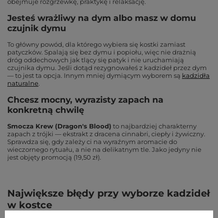
obejmuje rozgrzewkę, praktykę i relaksację.
Jesteś wrażliwy na dym albo masz w domu
czujnik dymu
To główny powód, dla którego wybiera się kostki zamiast
patyczków. Spalają się bez dymu i popiołu, więc nie drażnią
dróg oddechowych jak tlący się patyk i nie uruchamiają
czujnika dymu. Jeśli dotąd rezygnowałeś z kadzideł przez dym
— to jest ta opcja. Innym mniej dymiącym wyborem są
kadzidła
naturalne
.
Chcesz mocny, wyrazisty zapach na
konkretną chwilę
Smocza Krew (Dragon's Blood)
to najbardziej charakterny
zapach z trójki — ekstrakt z dracena cinnabri, ciepły i żywiczny.
Sprawdza się, gdy zależy ci na wyraźnym aromacie do
wieczornego rytuału, a nie na delikatnym tle. Jako jedyny nie
jest objęty promocją (19,50 zł).
Największe błędy przy wyborze kadzideł
w kostce