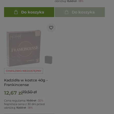
obniżką:
15,60 zł
-18%
Do koszyka
Do koszyka
CHWILOWO NIEDOSTĘPNY
Kadzidła w kostce 40g -
Frankincense
19,50 zł
12,67 zł
Cena regularna:
19,50 zł
-35%
Najniższa cena z 30 dni przed
obniżką:
15,60 zł
-18%