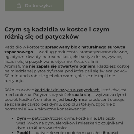
Do koszyka
Czym są kadzidła w kostce i czym
różnią się od patyczków
Kadzidło w kostce to
sprasowany blok naturalnego surowca
zapachowego
— według producenta: aromatyzowane drewno,
egzotyczne kwiaty, naturalna kora, ekstrakty z drzew, żywice,
liście i olejki pozyskiwane etycznie. Kostek z linii
Aromafume
nie zapala się otwartym ogniem
. Kładziesz kostkę
na miedzianej płytce dyfuzora, pod którą pali się świeca; po 45–
60 minutach robi się głęboko czarna, ale się nie topi i nie
rozsypuje.
Różnica wobec
kadzideł ziołowych w patyczkach
i stożków jest
mechaniczna. Patyczek czy stożek
spala się
— wytwarza dym i
popiół. Kostka Aromafume jest
bezdymna
: producent opisuje,
że spala się czysto, bez dymu, popiołu i toksyn, zgodnie z
normami IFRA. Praktyczne konsekwencje:
Dym
— patyczek/stożek dymi, kostka nie. Dla osób
wrażliwych na dym, alergików i mieszkań z czujnikami
dymu to kluczowa różnica.
Popiół
— patyczek sypie popiołem na całej długości