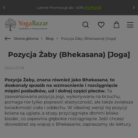
Letnie Promocje do -40%
KUPUJĘ
Strona główna
Blog
Pozycja Żaby (Bhekasana) [Joga]
Pozycja Żaby (Bhekasana) [Joga]
2024-07-19
Pozycja Żaby, znana również jako Bhekasana
,
to
doskonały sposób na wzmocnienie i rozciągnięcie
mięśni pośladków, ud i dolnej części pleców.
Ta
zaawansowana pozycja jogi, wykonywana na brzuchu,
pomaga nie tylko poprawić elastyczność, ale także zwiększa
świadomość ciała i oddechu. W idealnej wersji tej pozycji
kolana są ugięte, a stopy przyciągnięte dłońmi blisko
bioder, co zapewnia głębokie rozciągnięcie. Jeśli chcesz
dowiedzieć się więcej o Bhekasanie, zapraszamy do lektury.