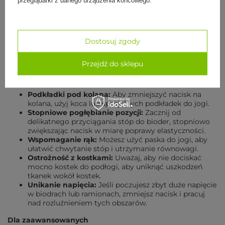
Rady dla początkujących i
zaawansowanych
Dostosuj zgody
Pozycja Żaby może być wymagająca, zwłaszcza dla osób
początkujących.
Oto kilka wskazówek, które pomogą w
praktykowaniu tej asany:
Przejdź do sklepu
Dla początkujących
Podkładki pod kolana:
Aby zmniejszyć nacisk na
kolana, użyj koca lub specjalnych podkładek do jogi.
Stopniowe pogłębianie pozycji:
Zacznij od
delikatnego przyciągania stóp do bioder, stopniowo
zwiększając nacisk w miarę poprawy elastyczności.
Wspomaganie rąk:
Możesz użyć paska do jogi, aby
ułatwić chwytanie stóp i utrzymanie równowagi.
Ostrożność z kostkami:
Uważaj, aby nie dociskać
mocno kostek do podłogi, aby uniknąć uszkodzeń
tkanek wokół kostek.
Unikanie napięcia:
Jeśli poczujesz zbyt duże napięcie
w biodrach lub ramionach, zmniejsz nacisk i pracuj
nad rozluźnieniem tych obszarów.
Dla zaawansowanych