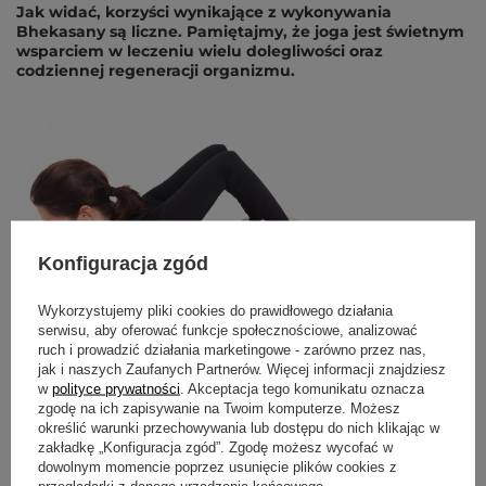
Jak widać, korzyści wynikające z wykonywania
Bhekasany są liczne. Pamiętajmy, że joga jest świetnym
wsparciem w leczeniu wielu dolegliwości oraz
codziennej regeneracji organizmu.
Konfiguracja zgód
Wykorzystujemy pliki cookies do prawidłowego działania
serwisu, aby oferować funkcje społecznościowe, analizować
ruch i prowadzić działania marketingowe - zarówno przez nas,
jak i naszych Zaufanych Partnerów. Więcej informacji znajdziesz
w
polityce prywatności
. Akceptacja tego komunikatu oznacza
zgodę na ich zapisywanie na Twoim komputerze. Możesz
określić warunki przechowywania lub dostępu do nich klikając w
zakładkę „Konfiguracja zgód”. Zgodę możesz wycofać w
dowolnym momencie poprzez usunięcie plików cookies z
przeglądarki z danego urządzenia końcowego.