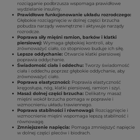
rozciąganie podbrzusza wspomaga prawidłowe
wydzielanie insuliny.
Prawidłowe funkcjonowanie układu rozrodczego:
Głębokie rozciągnięcie w dolnej części brzucha
pobudza narządy wewnętrzne i aktywuje narządy
rozrodcze.
Poprawa siły mięśni ramion, barków i klatki
piersiowej:
Wymaga głębokiej kontroli, aby
zrównoważyć ciało, co stopniowo buduje ich siłę.
Lepsze oddychanie:
Otwarcie klatki piersiowej
poprawia oddychanie.
Świadomość ciała i oddechu:
Tworzy świadomość
ciała i oddechu poprzez głębokie oddychanie, aby
zrównoważyć ciało.
Poprawa elastyczności:
Poprawia elastyczność
kręgosłupa, nóg, klatki piersiowej, ramion i szyi.
Masaż dolnej części brzucha:
Delikatny masaż
mięśni wokół brzucha pomaga w poprawie i
wzmocnieniu układu trawiennego.
Poprawa stabilności i równowagi:
Rozciągnięcie i
wzmocnienie mięśni wspomaga lepszą stabilność i
równowagę.
Zmniejszenie napięcia:
Pomaga zmniejszyć napięcie
w dolnej części pleców i biodrach.