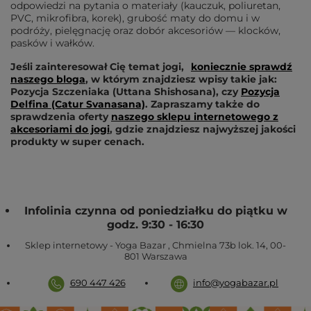
odpowiedzi na pytania o materiały (kauczuk, poliuretan,
PVC, mikrofibra, korek), grubość maty do domu i w
podróży, pielęgnację oraz dobór akcesoriów — klocków,
pasków i wałków.
Jeśli zainteresował Cię temat jogi,
koniecznie sprawdź
naszego bloga
, w którym znajdziesz wpisy takie jak:
Pozycja Szczeniaka (Uttana Shishosana), czy
Pozycja
Delfina (Catur Svanasana)
. Zapraszamy także do
sprawdzenia oferty
naszego sklepu internetowego z
akcesoriami do jogi
, gdzie znajdziesz najwyższej jakości
produkty w super cenach.
Infolinia czynna od poniedziałku do piątku w
godz. 9:30 - 16:30
Sklep internetowy - Yoga Bazar
,
Chmielna 73b lok. 14
,
00-
801
Warszawa
690 447 426
info@yogabazar.pl