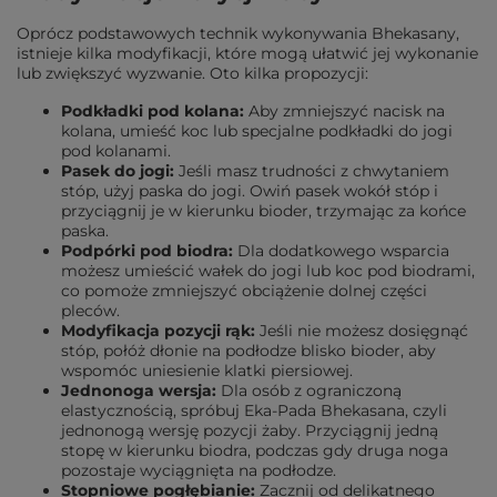
Oprócz podstawowych technik wykonywania Bhekasany,
istnieje kilka modyfikacji, które mogą ułatwić jej wykonanie
lub zwiększyć wyzwanie. Oto kilka propozycji:
Podkładki pod kolana:
Aby zmniejszyć nacisk na
kolana, umieść koc lub specjalne podkładki do jogi
pod kolanami.
Pasek do jogi:
Jeśli masz trudności z chwytaniem
stóp, użyj paska do jogi. Owiń pasek wokół stóp i
przyciągnij je w kierunku bioder, trzymając za końce
paska.
Podpórki pod biodra:
Dla dodatkowego wsparcia
możesz umieścić wałek do jogi lub koc pod biodrami,
co pomoże zmniejszyć obciążenie dolnej części
pleców.
Modyfikacja pozycji rąk:
Jeśli nie możesz dosięgnąć
stóp, połóż dłonie na podłodze blisko bioder, aby
wspomóc uniesienie klatki piersiowej.
Jednonoga wersja:
Dla osób z ograniczoną
elastycznością, spróbuj Eka-Pada Bhekasana, czyli
jednonogą wersję pozycji żaby. Przyciągnij jedną
stopę w kierunku biodra, podczas gdy druga noga
pozostaje wyciągnięta na podłodze.
Stopniowe pogłębianie:
Zacznij od delikatnego