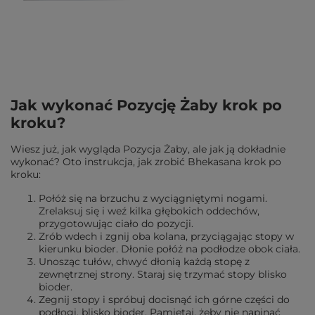
Jak wykonać Pozycję Żaby krok po
kroku?
Wiesz już, jak wygląda Pozycja Żaby, ale jak ją dokładnie
wykonać? Oto instrukcja, jak zrobić Bhekasana krok po
kroku:
Połóż się na brzuchu z wyciągniętymi nogami.
Zrelaksuj się i weź kilka głębokich oddechów,
przygotowując ciało do pozycji.
Zrób wdech i zgnij oba kolana, przyciągając stopy w
kierunku bioder. Dłonie połóż na podłodze obok ciała.
Unosząc tułów, chwyć dłonią każdą stopę z
zewnętrznej strony. Staraj się trzymać stopy blisko
bioder.
Zegnij stopy i spróbuj docisnąć ich górne części do
podłogi, blisko bioder. Pamiętaj, żeby nie napinać