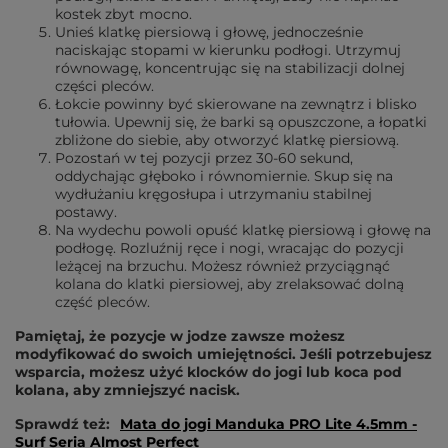
kostek zbyt mocno.
Unieś klatkę piersiową i głowę, jednocześnie
naciskając stopami w kierunku podłogi. Utrzymuj
równowagę, koncentrując się na stabilizacji dolnej
części pleców.
Łokcie powinny być skierowane na zewnątrz i blisko
tułowia. Upewnij się, że barki są opuszczone, a łopatki
zbliżone do siebie, aby otworzyć klatkę piersiową.
Pozostań w tej pozycji przez 30-60 sekund,
oddychając głęboko i równomiernie. Skup się na
wydłużaniu kręgosłupa i utrzymaniu stabilnej
postawy.
Na wydechu powoli opuść klatkę piersiową i głowę na
podłogę. Rozluźnij ręce i nogi, wracając do pozycji
leżącej na brzuchu. Możesz również przyciągnąć
kolana do klatki piersiowej, aby zrelaksować dolną
część pleców.
Pamiętaj, że pozycje w jodze zawsze możesz
modyfikować do swoich umiejętności. Jeśli potrzebujesz
wsparcia, możesz użyć klocków do jogi lub koca pod
kolana, aby zmniejszyć nacisk.
Sprawdź też:
Mata do jogi Manduka PRO Lite 4.5mm -
Surf Seria Almost Perfect