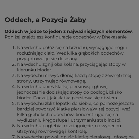
Oddech, a Pozycja Żaby
Oddech w jodze to jeden z najważniejszych elementów
.
Poniżej znajdziesz konfigurację oddechów w Bhekasanie:
Na wdechu połóż się na brzuchu, wyciągając nogi i
rozluźniając ciało. Weź kilka głębokich oddechów,
przygotowując się do asany.
Na wdechu zgnij oba kolana, przyciągając stopy w
kierunku bioder.
Na wydechu chwyć dłonią każdą stopę z zewnętrznej
strony, utrzymując równowagę.
Na wdechu unieś klatkę piersiową i głowę,
jednocześnie dociskając stopy do podłogi, blisko
bioder. Poczuj, jak klatka piersiowa się otwiera.
Na wydechu zbliż łopatki do siebie, co pomoże jeszcze
bardziej otworzyć klatkę piersiową.
W tej pozycji weź
kilka głębokich oddechów, koncentrując się na
wydłużaniu kręgosłupa i utrzymaniu stabilności.
Na wdechu pogłębiaj rozciągnięcie, na wydechu
utrzymuj równowagę i kontrolę.
Na wydechu powoli opuść klatkę piersiową i głowę na