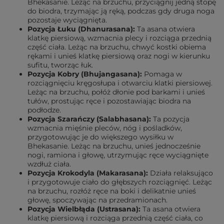
Bhekasanie. Leżąc na brzuchu, przyciągnij jedną stopę
do biodra, trzymając ją ręką, podczas gdy druga noga
pozostaje wyciągnięta.
Pozycja Łuku (Dhanurasana):
Ta asana otwiera
klatkę piersiową, wzmacnia plecy i rozciąga przednią
część ciała. Leżąc na brzuchu, chwyć kostki obiema
rękami i unieś klatkę piersiową oraz nogi w kierunku
sufitu, tworząc łuk.
Pozycja Kobry (Bhujangasana):
Pomaga w
rozciągnięciu kręgosłupa i otwarciu klatki piersiowej.
Leżąc na brzuchu, połóż dłonie pod barkami i unieś
tułów, prostując ręce i pozostawiając biodra na
podłodze.
Pozycja Szarańczy (Salabhasana):
Ta pozycja
wzmacnia mięśnie pleców, nóg i pośladków,
przygotowując je do większego wysiłku w
Bhekasanie. Leżąc na brzuchu, unieś jednocześnie
nogi, ramiona i głowę, utrzymując ręce wyciągnięte
wzdłuż ciała.
Pozycja Krokodyla (Makarasana):
Działa relaksująco
i przygotowuje ciało do głębszych rozciągnięć. Leżąc
na brzuchu, rozłóż ręce na boki i delikatnie unieś
głowę, spoczywając na przedramionach.
Pozycja Wielbłąda (Ustrasana):
Ta asana otwiera
klatkę piersiową i rozciąga przednią część ciała, co