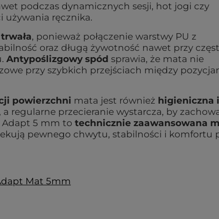
nawet podczas dynamicznych sesji, hot jogi czy
i używania ręcznika.
 trwała
, ponieważ połączenie warstwy PU z
abilność oraz długą żywotność nawet przy czę
u.
Antypoślizgowy spód
sprawia, że mata nie
czowe przy szybkich przejściach między pozycjam
cji powierzchni
mata jest również
higieniczna 
, a regularne przecieranie wystarcza, by zachow
P Adapt 5 mm to
technicznie zaawansowana m
ekują pewnego chwytu, stabilności i komfortu 
Adapt Mat 5mm