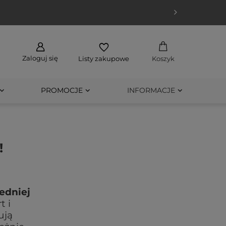
Zaloguj się
Listy zakupowe
Koszyk
PROMOCJE
INFORMACJE
!
edniej
t i
ują