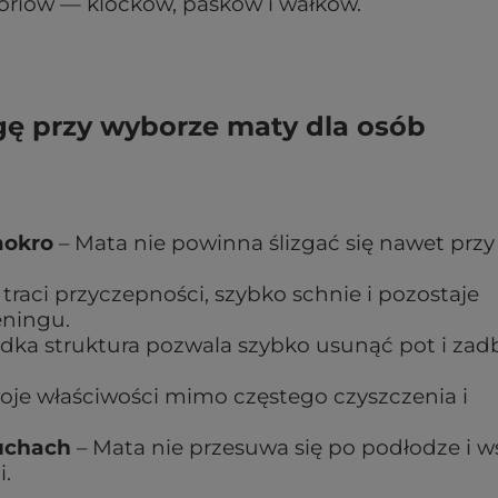
soriów — klocków, pasków i wałków.
gę przy wyborze maty dla osób
mokro
– Mata nie powinna ślizgać się nawet przy
 traci przyczepności, szybko schnie i pozostaje
eningu.
adka struktura pozwala szybko usunąć pot i zad
je właściwości mimo częstego czyszczenia i
ruchach
– Mata nie przesuwa się po podłodze i w
.