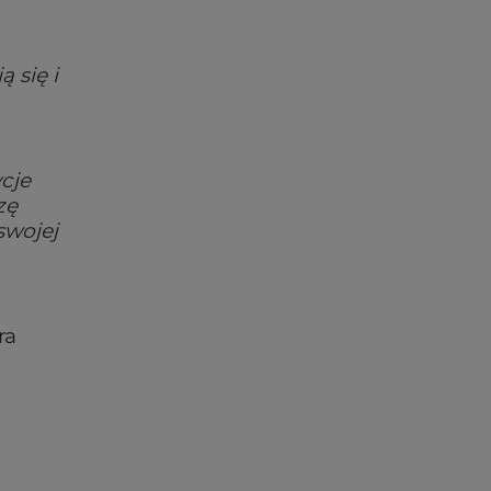
 się i
cje
zę
swojej
ra