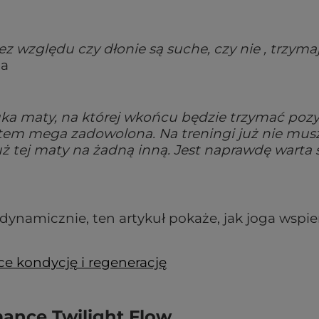
z względu czy dłonie są suche, czy nie , trzymają
ta
szuka maty, na której wkońcu będzie trzymać pozy
estem mega zadowolona. Na treningi już nie mus
uż tej maty na żadną inną. Jest naprawdę warta 
z dynamicznie, ten artykuł pokaże, jak joga wspie
e kondycję i regenerację
mance Twilight Flow