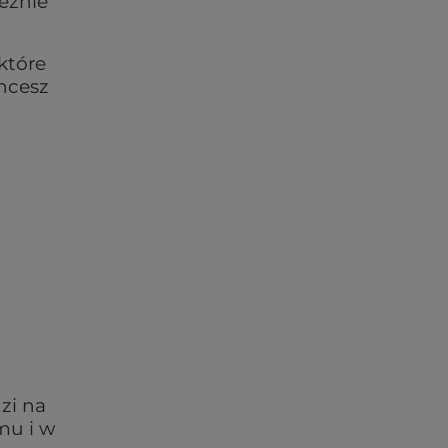
eżnie
 które
chcesz
zi na
mu i w