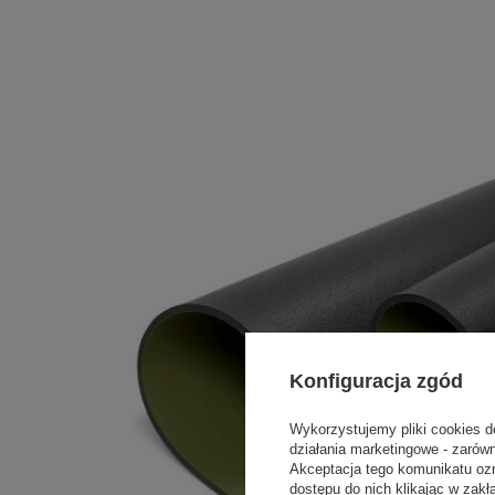
Konfiguracja zgód
Wykorzystujemy pliki cookies d
działania marketingowe - zarów
Akceptacja tego komunikatu oz
dostępu do nich klikając w za