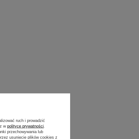
alizować ruch i prowadzić
sz w
polityce prywatności
.
unki przechowywania lub
zez usunięcie plików cookies z