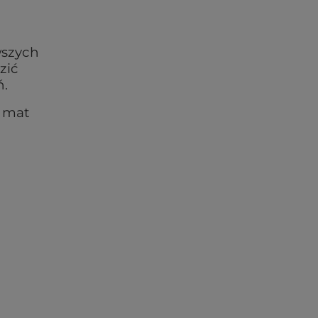
wszych
zić
ń.
g mat