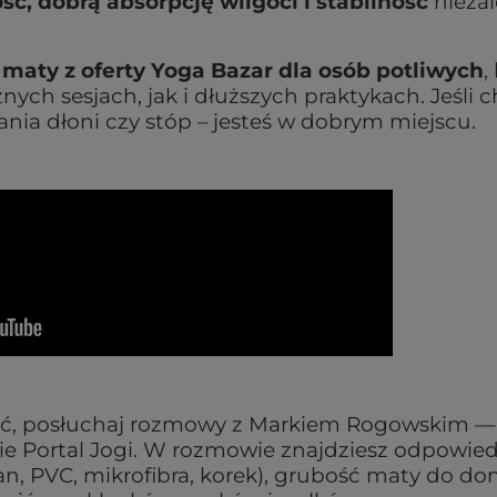
ć, dobrą absorpcję wilgoci i stabilność
niezal
 maty z oferty Yoga Bazar dla osób potliwych
,
ych sesjach, jak i dłuższych praktykach. Jeśli 
nia dłoni czy stóp – jesteś w dobrym miejscu.
brać, posłuchaj rozmowy z Markiem Rogowskim —
e Portal Jogi. W rozmowie znajdziesz odpowied
an, PVC, mikrofibra, korek), grubość maty do do