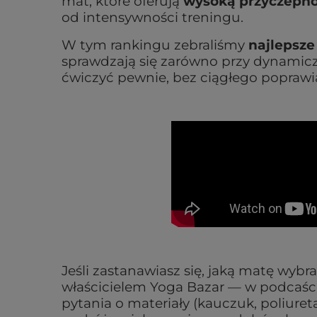
mat, które oferują
wysoką przyczepnoś
od intensywności treningu.
W tym rankingu zebraliśmy
najlepsze
sprawdzają się zarówno przy dynamiczn
ćwiczyć pewnie, bez ciągłego poprawia
Jeśli zastanawiasz się, jaką matę wy
właścicielem Yoga Bazar — w podcaści
pytania o materiały (kauczuk, poliuret