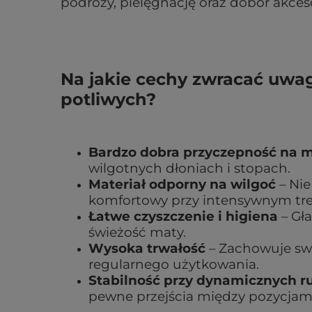
podróży, pielęgnację oraz dobór akce
Na jakie cechy zwracać uwa
potliwych?
Bardzo dobra przyczepność na 
wilgotnych dłoniach i stopach.
Materiał odporny na wilgoć
– Nie
komfortowy przy intensywnym tr
Łatwe czyszczenie i higiena
– Gł
świeżość maty.
Wysoka trwałość
– Zachowuje swo
regularnego użytkowania.
Stabilność przy dynamicznych 
pewne przejścia między pozycjami