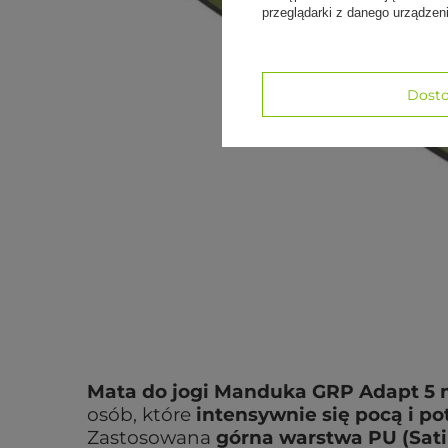
przeglądarki z danego urządze
Dosto
Mata do jogi Manduka GRP Adapt 5 
osób, które
intensywnie się pocą i p
Zastosowana
górna warstwa PU (Sati