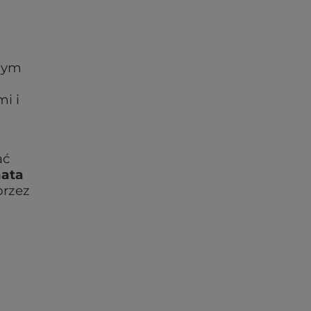
stym
i i
i
ać
ata
przez