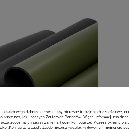
o prawidłowego działania serwisu, aby oferować funkcje społecznościowe, an
no przez nas, jak i naszych Zaufanych Partnerów. Więcej informacji znajdzie
nacza zgodę na ich zapisywanie na Twoim komputerze. Możesz określić war
kładkę „Konfiguracja zgód”. Zgodę możesz wycofać w dowolnym momencie popr