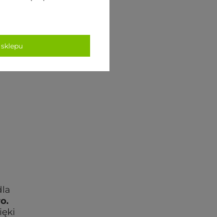
 sklepu
dla
o.
ięki