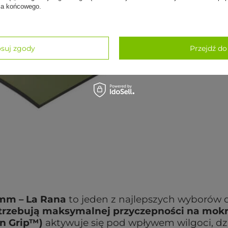
nia końcowego.
suj zgody
Przejdź do
mm – La Rana
to jeden z najlepszych wyborów 
otrzebują maksymalnej przyczepności na mokr
n Grip™)
aktywuje się pod wpływem wilgoci, dz