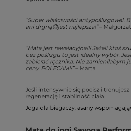
“Super właściwości antypoślizgowe!. Be
ani drgną😊jest najlepsza!”
– Małgorza
“Mata jest rewelacyjna!!! Jeżeli ktoś 
bez poślizgu to jest idealny wybór. J
zabierać ręcznika. Nie zamieniłabym j
ceny. POLECAM!!”
– Marta
Jeśli intensywnie się pocisz i trenujes
regenerację i stabilność ciała.
Joga dla biegaczy: asany wspomagając
Mata do jogi Sayoga Perfor