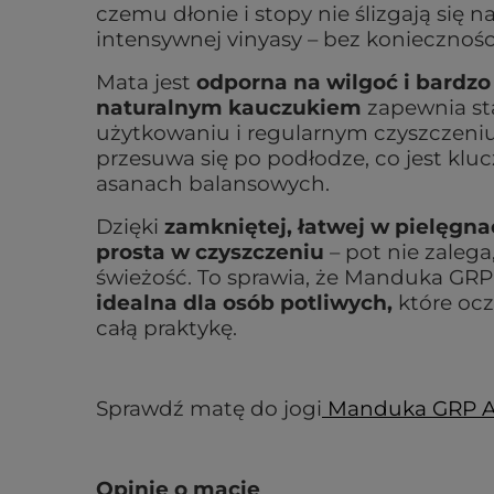
czemu dłonie i stopy nie ślizgają się 
intensywnej vinyasy – bez koniecznośc
Mata jest
odporna na wilgoć i bardzo
naturalnym kauczukiem
zapewnia st
użytkowaniu i regularnym czyszczeni
przesuwa się po podłodze, co jest klu
asanach balansowych.
Dzięki
zamkniętej, łatwej w pielęgna
prosta w czyszczeniu
– pot nie zalega
świeżość. To sprawia, że Manduka GR
idealna dla osób potliwych,
które ocz
całą praktykę.
Sprawdź matę do jogi
Manduka GRP 
Opinie o macie