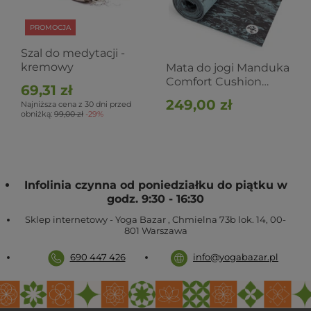
PROMOCJA
Szal do medytacji -
kremowy
Mata do jogi Manduka
Comfort Cushion
69,31 zł
8mm - Blue Lotus
249,00 zł
Najniższa cena z 30 dni przed
Marble
obniżką:
99,00 zł
-29%
Infolinia czynna od poniedziałku do piątku w
godz. 9:30 - 16:30
Sklep internetowy - Yoga Bazar
,
Chmielna 73b lok. 14
,
00-
801
Warszawa
690 447 426
info@yogabazar.pl