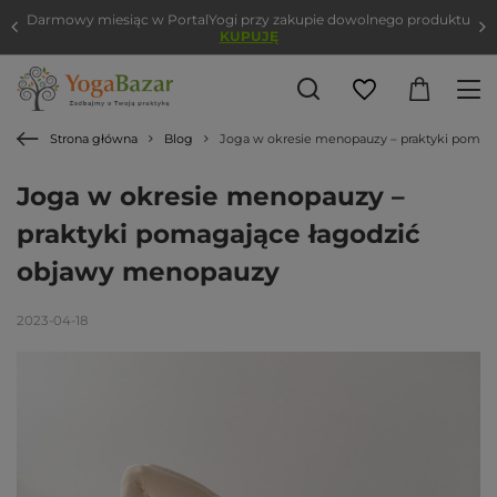
Darmowy miesiąc w PortalYogi przy zakupie dowolnego produktu
KUPUJĘ
Strona główna
Blog
Joga w okresie menopauzy – praktyki pomag
Joga w okresie menopauzy –
praktyki pomagające łagodzić
objawy menopauzy
2023-04-18