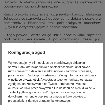
jajników. A efekty przynoszą wtedy, gdy są wykonywane
poprawnie, mocno i dynamicznie.
Każda praktyka zaczyna się rozgrzewką i kończy relaksacją.
Jej podstawę stanowią zaś odpowiednio dobrane pozycje w
połączeniu z bhandami oraz pobudzającym oddechem
ujjayi lub oczyszczającym o nazwie bhastrika.
Z tego powodu warto wziąć udział choć w kilku zajęciach
pod okiem nauczyciela. A po opanowaniu zasad jogi
hormonalnej – kontynuować samodzielną, regularną
praktykę w domu. Ma ona taką zaletę, że możesz
dopasować asany do konkretnych objawów. I modyfikować
Konfiguracja zgód
je tak, aby nie powodowały niechcianych napięć w ciele. Ich
zadaniem ma być bowiem przede wszystkim wyciszenie i
Wykorzystujemy pliki cookies do prawidłowego działania
przywrócenie wewnętrznej równowagi.
serwisu, aby oferować funkcje społecznościowe, analizować
ruch i prowadzić działania marketingowe - zarówno przez nas,
Poniżej znajdziesz ćwiczenia na brzuch w menopauzie oraz
jak i naszych Zaufanych Partnerów. Więcej informacji znajdziesz
asany na uderzenia gorąca, przez które bardzo często
w
polityce prywatności
. Akceptacja tego komunikatu oznacza
manifestuje się menopauza, objawy psychiczne i fizyczne.
zgodę na ich zapisywanie na Twoim komputerze. Możesz
określić warunki przechowywania lub dostępu do nich klikając w
Skłony do przodu na stojąco z podparciem głowy:
zakładkę „Konfiguracja zgód”. Zgodę możesz wycofać w
intensywne rozciąganie w głębokim skłonie do przodu
dowolnym momencie poprzez usunięcie plików cookies z
(Uttanasana), skłon do przodu z szeroko rozstawionymi
przeglądarki z danego urządzenia końcowego.
nogami (Prasarita Padottanasana), pozycja intensywnie