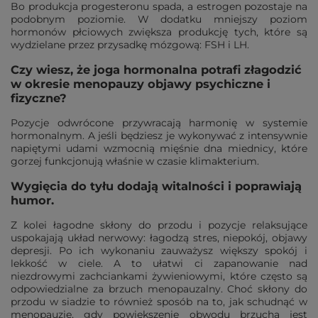
Bo produkcja progesteronu spada, a estrogen pozostaje na
podobnym poziomie. W dodatku mniejszy poziom
hormonów płciowych zwiększa produkcję tych, które są
wydzielane przez przysadkę mózgową: FSH i LH.
Czy wiesz, że joga hormonalna potrafi złagodzić
w okresie menopauzy objawy psychiczne i
fizyczne?
Pozycje odwrócone przywracają harmonię w systemie
hormonalnym. A jeśli będziesz je wykonywać z intensywnie
napiętymi udami wzmocnią mięśnie dna miednicy, które
gorzej funkcjonują właśnie w czasie klimakterium.
Wygięcia do tyłu dodają witalności i poprawiają
humor.
Z kolei łagodne skłony do przodu i pozycje relaksujące
uspokajają układ nerwowy: łagodzą stres, niepokój, objawy
depresji. Po ich wykonaniu zauważysz większy spokój i
lekkość w ciele. A to ułatwi ci zapanowanie nad
niezdrowymi zachciankami żywieniowymi, które często są
odpowiedzialne za brzuch menopauzalny. Choć skłony do
przodu w siadzie to również sposób na to, jak schudnąć w
menopauzie, gdy powiększenie obwodu brzucha jest