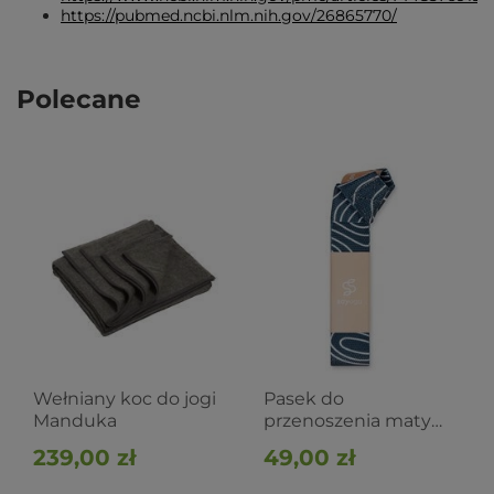
https://pubmed.ncbi.nlm.nih.gov/26865770/
Polecane
Wełniany koc do jogi
Pasek do
Manduka
przenoszenia maty
Sayoga
239,00 zł
49,00 zł