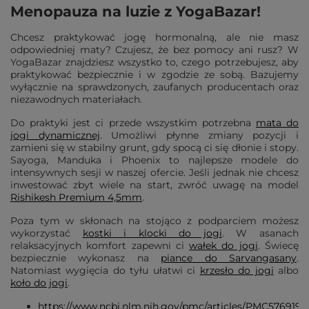
Menopauza na luzie z YogaBazar!
Chcesz praktykować jogę hormonalną, ale nie masz
odpowiedniej maty? Czujesz, że bez pomocy ani rusz? W
YogaBazar znajdziesz wszystko to, czego potrzebujesz, aby
praktykować bezpiecznie i w zgodzie ze sobą. Bazujemy
wyłącznie na sprawdzonych, zaufanych producentach oraz
niezawodnych materiałach.
Do praktyki jest ci przede wszystkim potrzebna
mata do
jogi dynamicznej
. Umożliwi płynne zmiany pozycji i
zamieni się w stabilny grunt, gdy spocą ci się dłonie i stopy.
Sayoga, Manduka i Phoenix to najlepsze modele do
intensywnych sesji w naszej ofercie. Jeśli jednak nie chcesz
inwestować zbyt wiele na start, zwróć uwagę na model
Rishikesh Premium 4,5mm
.
Poza tym w skłonach na stojąco z podparciem możesz
wykorzystać
kostki i klocki do jogi
. W asanach
relaksacyjnych komfort zapewni ci
wałek do jogi
. Świecę
bezpiecznie wykonasz na
piance do Sarvangasany
.
Natomiast wygięcia do tyłu ułatwi ci
krzesło do jogi
albo
koło do jogi
.
https://www.ncbi.nlm.nih.gov/pmc/articles/PMC5769197