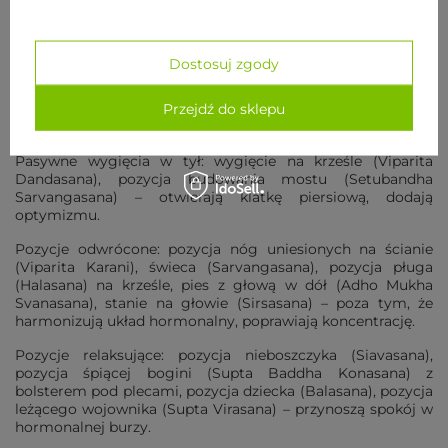
rozciągająca boki (Parsvottanasana) – schładzają w
przypadku częstych uderzeń gorąca.
Skłony do przodu w siadzie: głowa do kolana (Janu
Dostosuj zgody
sirsasana), pozycja siedzącego kąta (Upavishta Konasana) –
wzmacniają narządy rozrodcze, uspokajają, zmniejszają
Przejdź do sklepu
obwód brzucha, kiedy u podstaw zależności menopauza a
tycie leży zatrzymanie wody czy nerwowe podjadanie.
Pasywne wygięcia w tył: wygięcie na krześle (Viparita
Dandasana), pozycja budowania mostu (Setubandha
Sarvangasana) – otwierają klatkę piersiową, dodają
optymizmu.
Pozycje odwrócone: pozycja nóg uniesionych na ścianie
(Viparita Karani), świeca (Sarvangasana), pozycja pługa
(Halasana) na krześle, pies z głową w dół (Adho Mukha
Svanasana), stanie na głowie (Sirsasana) – poza tym, że
harmonizują układ hormonalny, poprawiają koncentrację.
Pozycje relaksujące: pozycja nieboszczyka (Siavasana),
pozycja śpiącej bogini (Supta Baddha Konasana) z
bolsterem pod plecami, pozycja dziecka (Balasana), pozycja
leżącego wojownika (Supta Virasana) – przynoszą spokój w
hormonalnej burzy.