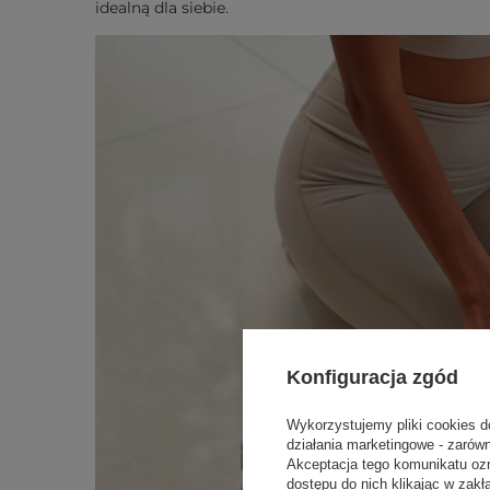
idealną dla siebie.
Konfiguracja zgód
Wykorzystujemy pliki cookies d
działania marketingowe - zarów
Akceptacja tego komunikatu oz
dostępu do nich klikając w za