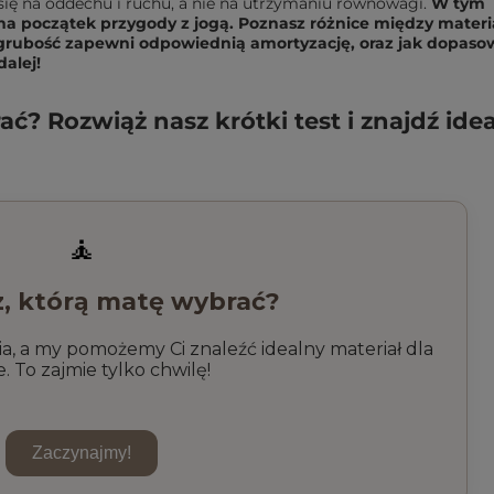
się na oddechu i ruchu, a nie na utrzymaniu równowagi.
W tym
 na początek przygody z jogą. Poznasz różnice między mater
ka grubość zapewni odpowiednią amortyzację, oraz jak dopas
dalej!
ać? Rozwiąż nasz krótki test i znajdź ide