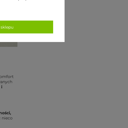
 sklepu
komfort
wanych
 i
ności
,
 nieco