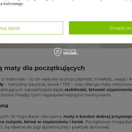
nia końcowego.
suj zgody
Przejdź do
ą maty dla początkujących
o materiale – to on wpływa na przyczepność, trwałość, wagę i 
ły
– naturalny kauczuk, korek i TPE – oraz
oferuje maty renomo
zątkujących najważniejsze będą
stabilność, łatwość czyszczenia
różnice między tymi najpopularniejszymi tworzywami.
ena
cych. W Yoga Bazar
oferujemy
maty o bardzo dobrej przyczep
na zużycie
, łatwe w czyszczeniu i tanie
. Początkowo mogą być
ci. Są idealne do jogi dynamicznej i praktyki domowej.