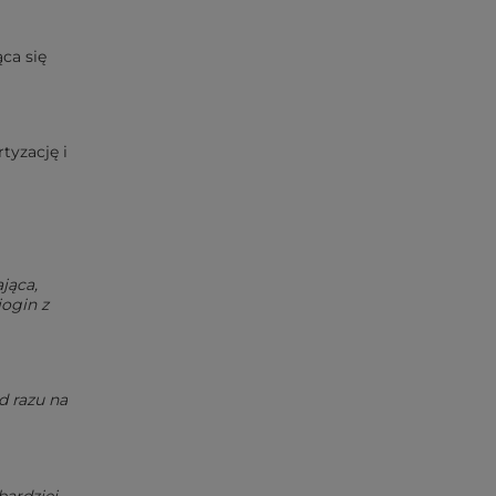
ca się
tyzację i
jąca,
jogin z
d razu na