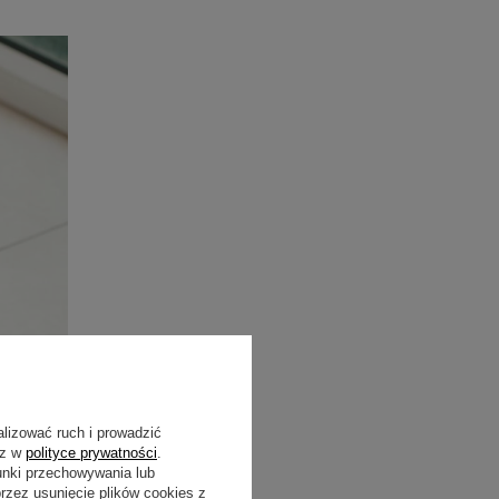
alizować ruch i prowadzić
sz w
polityce prywatności
.
unki przechowywania lub
zez usunięcie plików cookies z