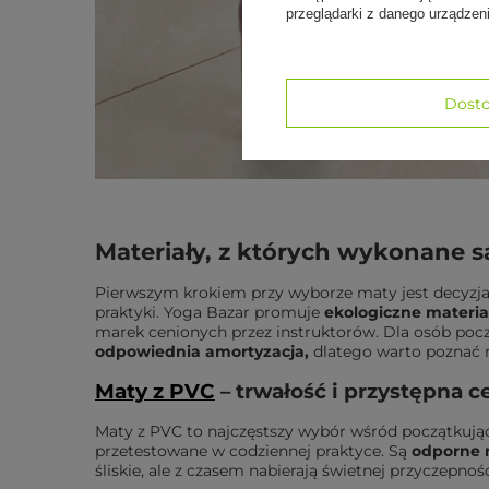
przeglądarki z danego urządze
Dosto
Materiały, z których wykonane s
Pierwszym krokiem przy wyborze maty jest decyzja 
praktyki.
Yoga Bazar promuje
ekologiczne materia
marek
cenionych przez instruktorów. Dla osób poc
odpowiednia amortyzacja
,
dlatego warto poznać 
Maty z PVC
– trwałość i przystępna c
Maty z PVC to najczęstszy wybór wśród początkują
przetestowane w codziennej praktyce. Są
odporne 
śliskie, ale z czasem nabierają świetnej przyczepnoś