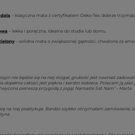
ndalą
– klasyczna mata z certyfikatem Oeko-Tex, dobrze trzymają
dowa
– lekka i poręczna, idealna do studia lub domu.
zielony
– solidna mata o zwiększonej gęstości, chwalona za amor
gin nie będzie się na niej ślizgał, grubość jest rownież zadowala
 dopełnia całości jest piękna i bardzo kobieca. Polecam ją jako 
chwycona pierwszą przygodą z jogą) Namaste Sat Nam" - Marta
się na niej praktykuje. Bardzo szybko otrzymałam zamówienie, o
styna