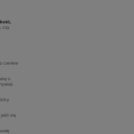
bość,
, czy
b cienkie
atę o
nyasa)
który
eśli się
rawdę