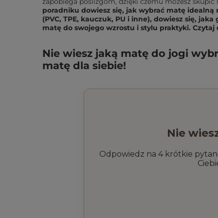
zapobiega poślizgom, dzięki czemu możesz skupić 
poradniku dowiesz się, jak wybrać matę idealną
(PVC, TPE, kauczuk, PU i inne), dowiesz się, ja
matę do swojego wzrostu i stylu praktyki. Czytaj 
Nie wiesz jaką matę do jogi wybr
matę dla siebie!