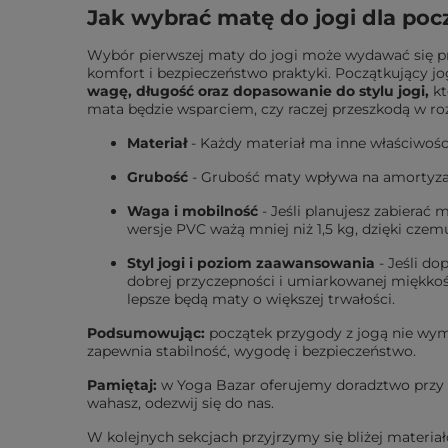
Jak wybrać matę do jogi dla poc
Wybór pierwszej maty do jogi może wydawać się pro
komfort i bezpieczeństwo praktyki. Początkujący 
wagę, długość oraz dopasowanie do stylu jogi
,
kt
mata będzie wsparciem, czy raczej przeszkodą w roz
Materiał
- Każdy materiał ma inne właściwośc
Grubość
-
Grubość maty wpływa na amortyzacj
Waga i mobilność
-
Jeśli planujesz zabierać 
wersje PVC ważą mniej niż 1,5 kg, dzięki cze
Styl jogi i poziom zaawansowania
-
Jeśli do
dobrej przyczepności i umiarkowanej miękkoś
lepsze będą maty o większej trwałości.
Podsumowując:
początek przygody z jogą nie wym
zapewnia
stabilność, wygodę i bezpieczeństwo
.
Pamiętaj:
w Yoga Bazar oferujemy doradztwo przy wy
wahasz, odezwij się do nas.
W kolejnych sekcjach przyjrzymy się bliżej mater