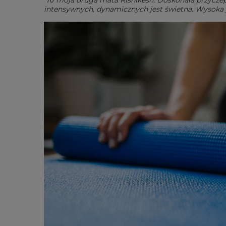
“Το moja druga mata Rishikesh. Doskonała przyczepno
intensywnych, dynamicznych jest świetna. Wysoka 