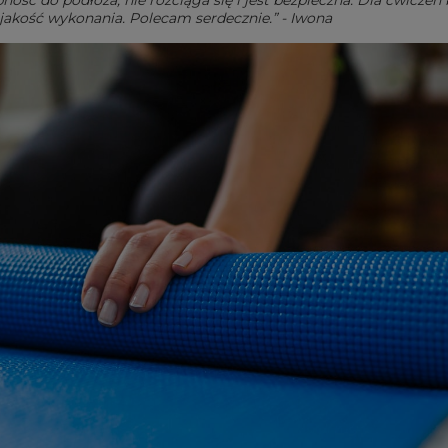
ść do podłoża, nie rozciąga się i jest bezpieczna. Dla ćwiczeń 
jakość wykonania. Polecam serdecznie.” - Iwona