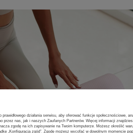
o prawidłowego działania serwisu, aby oferować funkcje społecznościowe, an
no przez nas, jak i naszych Zaufanych Partnerów. Więcej informacji znajdzie
nacza zgodę na ich zapisywanie na Twoim komputerze. Możesz określić war
kładkę „Konfiguracja zgód”. Zgodę możesz wycofać w dowolnym momencie popr