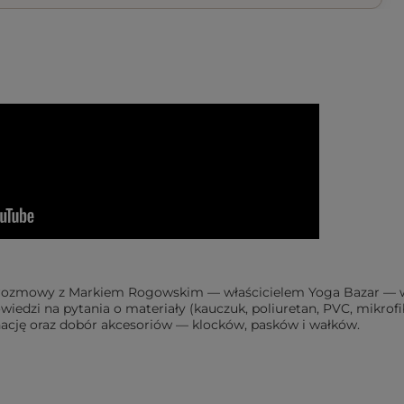
haj rozmowy z Markiem Rogowskim — właścicielem Yoga Bazar — 
iedzi na pytania o materiały (kauczuk, poliuretan, PVC, mikrofi
nację oraz dobór akcesoriów — klocków, pasków i wałków.