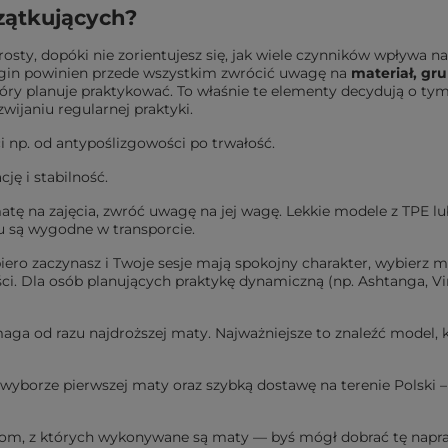
zątkujących?
sty, dopóki nie zorientujesz się, jak wiele czynników wpływa na
jogin powinien przede wszystkim zwrócić uwagę na
materiał, gru
óry planuje praktykować. To właśnie te elementy decydują o tym
wijaniu regularnej praktyki.
i np. od antypoślizgowości po trwałość.
ę i stabilność.
matę na zajęcia, zwróć uwagę na jej wagę. Lekkie modele z TPE lu
mu są wygodne w transporcie.
piero zaczynasz i Twoje sesje mają spokojny charakter, wybierz m
ci. Dla osób planujących praktykę dynamiczną (np. Ashtanga, Vi
aga od razu najdroższej maty. Najważniejsze to znaleźć model, 
borze pierwszej maty oraz szybką dostawę na terenie Polski – j
iałom, z których wykonywane są maty — byś mógł dobrać tę nap