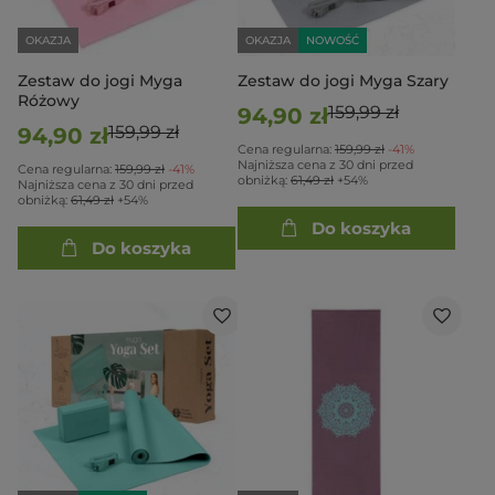
OKAZJA
OKAZJA
NOWOŚĆ
Zestaw do jogi Myga
Zestaw do jogi Myga Szary
Różowy
159,99 zł
94,90 zł
159,99 zł
94,90 zł
Cena regularna:
159,99 zł
-41%
Najniższa cena z 30 dni przed
Cena regularna:
159,99 zł
-41%
obniżką:
61,49 zł
+54%
Najniższa cena z 30 dni przed
obniżką:
61,49 zł
+54%
Do koszyka
Do koszyka