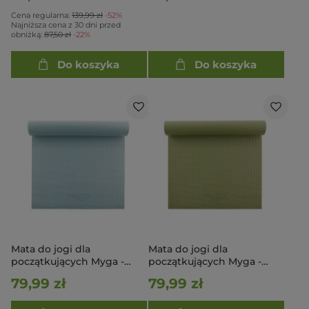
Cena regularna:
139,99 zł
-52%
Najniższa cena z 30 dni przed
obniżką:
87,50 zł
-22%
Do koszyka
Do koszyka
Mata do jogi dla
Mata do jogi dla
początkujących Myga -
początkujących Myga -
Pastelowy Błękit
Oliwkowa
79,99 zł
79,99 zł