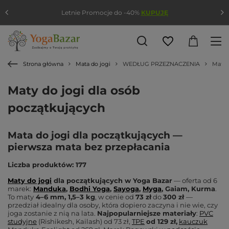
Letnie Promocje do -40%
KUPUJĘ
Strona główna
Mata do jogi
WEDŁUG PRZEZNACZENIA
Mata 
Maty do jogi dla osób
początkujących
Mata do jogi dla początkujących —
pierwsza mata bez przepłacania
Liczba produktów: 177
Maty do jogi
dla początkujących w Yoga Bazar
— oferta od 6
marek:
Manduka
,
Bodhi Yoga
,
Sayoga
,
Myga
, Gaiam, Kurma
.
To maty
4–6 mm, 1,5–3 kg
, w cenie
od
73 zł
do
300 zł
—
przedział idealny dla osoby, która dopiero zaczyna i nie wie, czy
joga zostanie z nią na lata.
Najpopularniejsze materiały
:
PVC
studyjne
(Rishikesh, Kailash) od 73 zł,
TPE
od 129 zł,
kauczuk