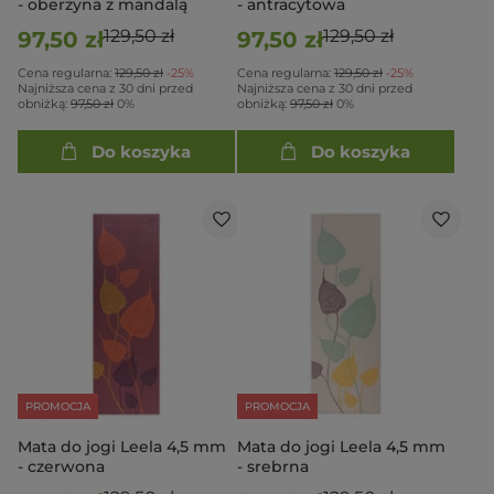
- oberżyna z mandalą
- antracytowa
129,50 zł
129,50 zł
97,50 zł
97,50 zł
Cena regularna:
129,50 zł
-25%
Cena regularna:
129,50 zł
-25%
Najniższa cena z 30 dni przed
Najniższa cena z 30 dni przed
obniżką:
97,50 zł
0%
obniżką:
97,50 zł
0%
Do koszyka
Do koszyka
PROMOCJA
PROMOCJA
Mata do jogi Leela 4,5 mm
Mata do jogi Leela 4,5 mm
- czerwona
- srebrna