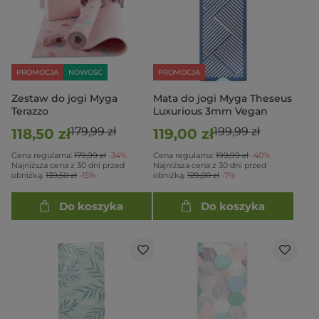
PROMOCJA
NOWOŚĆ
PROMOCJA
Zestaw do jogi Myga
Mata do jogi Myga Theseus
Terazzo
Luxurious 3mm Vegan
179,99 zł
199,99 zł
118,50 zł
119,00 zł
Cena regularna:
179,99 zł
-34%
Cena regularna:
199,99 zł
-40%
Najniższa cena z 30 dni przed
Najniższa cena z 30 dni przed
obniżką:
139,50 zł
-15%
obniżką:
129,00 zł
-7%
Do koszyka
Do koszyka