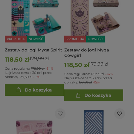
PROMOCJA
NOWOŚĆ
PROMOCJA
NOWOŚĆ
Zestaw do jogi Myga Spirit
Zestaw do jogi Myga
Cowgirl
179,99 zł
118,50 zł
179,99 zł
118,50 zł
Cena regularna:
179,99 zł
-34%
Najniższa cena z 30 dni przed
Cena regularna:
179,99 zł
-34%
obniżką:
139,50 zł
-15%
Najniższa cena z 30 dni przed
obniżką:
139,50 zł
-15%
Do koszyka
Do koszyka