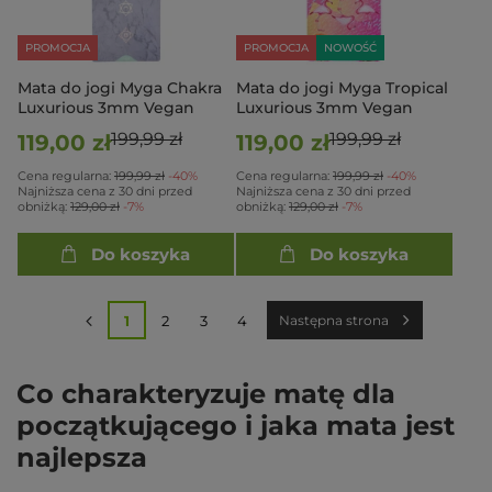
PROMOCJA
PROMOCJA
NOWOŚĆ
Mata do jogi Myga Chakra
Mata do jogi Myga Tropical
Luxurious 3mm Vegan
Luxurious 3mm Vegan
199,99 zł
199,99 zł
119,00 zł
119,00 zł
Cena regularna:
199,99 zł
-40%
Cena regularna:
199,99 zł
-40%
Najniższa cena z 30 dni przed
Najniższa cena z 30 dni przed
obniżką:
129,00 zł
-7%
obniżką:
129,00 zł
-7%
Do koszyka
Do koszyka
1
2
3
4
Następna strona
Co charakteryzuje matę dla
początkującego i jaka mata jest
najlepsza