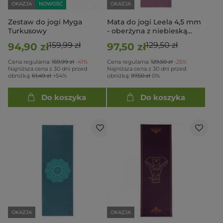
OKAZJA
NOWOŚĆ
OKAZJA
Zestaw do jogi Myga
Mata do jogi Leela 4,5 mm
Turkusowy
- oberżyna z niebieską
mandalą
159,99 zł
129,50 zł
94,90 zł
97,50 zł
Cena regularna:
159,99 zł
-41%
Cena regularna:
129,50 zł
-25%
Najniższa cena z 30 dni przed
Najniższa cena z 30 dni przed
obniżką:
61,49 zł
+54%
obniżką:
97,50 zł
0%
Do koszyka
Do koszyka
OKAZJA
OKAZJA