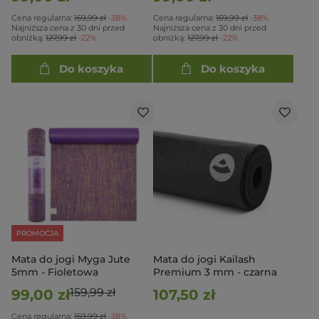
Cena regularna:
159,99 zł
-38%
Cena regularna:
159,99 zł
-38%
Najniższa cena z 30 dni przed
Najniższa cena z 30 dni przed
obniżką:
127,99 zł
-22%
obniżką:
127,99 zł
-22%
Do koszyka
Do koszyka
PROMOCJA
Mata do jogi Myga Jute
Mata do jogi Kailash
5mm - Fioletowa
Premium 3 mm - czarna
159,99 zł
99,00 zł
107,50 zł
Cena regularna:
159,99 zł
-38%