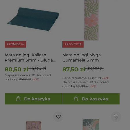
PROMOCJA
PROMOCJA
Mata do jogi Kailash
Mata do jogi Myga
Premium 3mm - Długa
Gumamela 6 mm
200cm - niebieski
115,00 zł
139,99 zł
80,50 zł
87,50 zł
Najniższa cena z 30 dni przed
Cena regularna:
139,99 zł
-37%
obniżką:
115,00 zł
-30%
Najniższa cena z 30 dni przed
obniżką:
99,99 zł
-12%
Do koszyka
Do koszyka