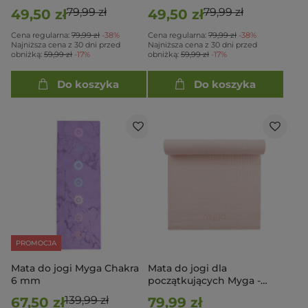
Liliowa
Turkusowa
79,99 zł
79,99 zł
49,50 zł
49,50 zł
Cena regularna:
79,99 zł
-38%
Cena regularna:
79,99 zł
-38%
Najniższa cena z 30 dni przed
Najniższa cena z 30 dni przed
obniżką:
59,99 zł
-17%
obniżką:
59,99 zł
-17%
Do koszyka
Do koszyka
PROMOCJA
Mata do jogi Myga Chakra
Mata do jogi dla
6 mm
początkujących Myga -
Pastelowy róż
139,99 zł
67,50 zł
79,99 zł