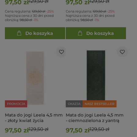
129,50 zł
129,50 zł
97,50 zł
97,50 zł
Cena regularna:
129,50 zł
-25%
Cena regularna:
129,50 zł
-25%
Najniższa cena z 30 dni przed
Najniższa cena z 30 dni przed
obniżką:
98,50 zł
-1%
obniżką:
98,50 zł
-1%
Do koszyka
Do koszyka
PROMOCJA
OKAZJA
NASZ BESTSELLER
Mata do jogi Leela 4,5 mm
Mata do jogi Leela 4,5 mm
- złoty kwiat życia
- ciemnozielona z yantrą
129,50 zł
129,50 zł
97,50 zł
97,50 zł