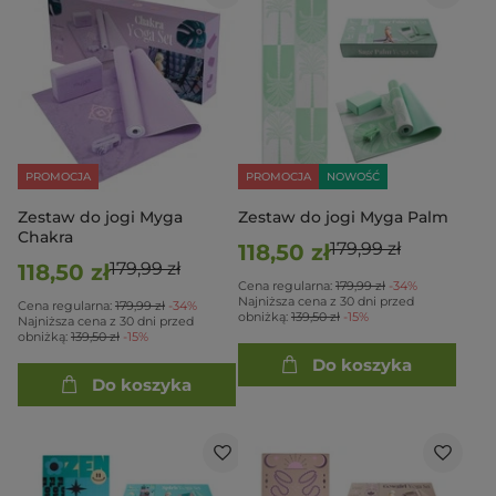
PROMOCJA
PROMOCJA
NOWOŚĆ
Zestaw do jogi Myga
Zestaw do jogi Myga Palm
Chakra
179,99 zł
118,50 zł
179,99 zł
118,50 zł
Cena regularna:
179,99 zł
-34%
Najniższa cena z 30 dni przed
Cena regularna:
179,99 zł
-34%
obniżką:
139,50 zł
-15%
Najniższa cena z 30 dni przed
obniżką:
139,50 zł
-15%
Do koszyka
Do koszyka