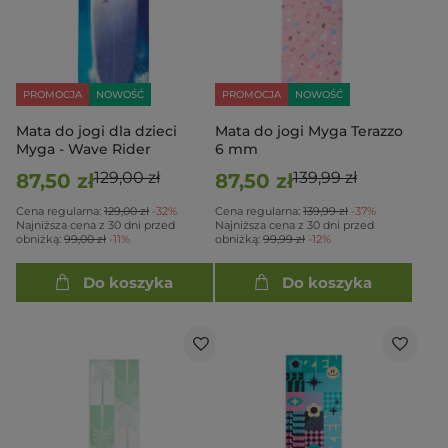
PROMOCJA
NOWOŚĆ
PROMOCJA
NOWOŚĆ
Mata do jogi dla dzieci
Mata do jogi Myga Terazzo
Myga - Wave Rider
6 mm
129,00 zł
139,99 zł
87,50 zł
87,50 zł
Cena regularna:
129,00 zł
-32%
Cena regularna:
139,99 zł
-37%
Najniższa cena z 30 dni przed
Najniższa cena z 30 dni przed
obniżką:
99,00 zł
-11%
obniżką:
99,99 zł
-12%
Do koszyka
Do koszyka