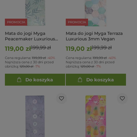
PROMOCJA
PROMOCJA
Mata do jogi Myga
Mata do jogi Myga Terraza
Peacemaker Luxurious
Luxurious 3mm Vegan
3mm Vegan
199,99 zł
199,99 zł
119,00 zł
119,00 zł
Cena regularna:
199,99 zł
-40%
Cena regularna:
199,99 zł
-40%
Najniższa cena z 30 dni przed
Najniższa cena z 30 dni przed
obniżką:
129,00 zł
-7%
obniżką:
129,00 zł
-7%
Do koszyka
Do koszyka