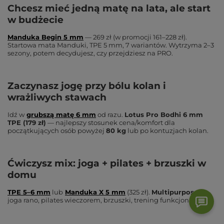
Chcesz mieć jedną matę na lata, ale start
w budżecie
Manduka Begin 5 mm
— 269 zł (w promocji 161–228 zł).
Startowa mata Manduki, TPE 5 mm, 7 wariantów. Wytrzyma 2–3
sezony, potem decydujesz, czy przejdziesz na PRO.
Zaczynasz jogę przy bólu kolan i
wrażliwych stawach
Idź w
grubszą matę 6 mm
od razu.
Lotus Pro Bodhi 6 mm
TPE (179 zł)
— najlepszy stosunek cena/komfort dla
początkujących osób powyżej
80 kg
lub po kontuzjach kolan.
Ćwiczysz mix: joga + pilates + brzuszki w
domu
TPE 5–6 mm
lub
Manduka X 5 mm
(325 zł).
Multipurpose
—
joga rano, pilates wieczorem, brzuszki, trening funkcjonalny.