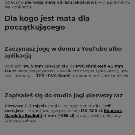
polecamy
pierwszą matę od razu jakościową
— nie premium,
ale konkretną.
Dla kogo jest mata dla
początkującego
Zaczynasz jogę w domu z YouTube albo
aplikacją
Wybierz
TPE 5 mm
130–230 zł
albo
PVC Rishikesh 4.5 mm
134 zł.
Mata jest po prostu „kawałkiem czegoś” tylko wtedy, gdy
jest karimatą —
TPE i PVC Bodhi
to konkret w niskim budżecie.
Zapisałeś się do studia jogi pierwszy raz
Pierwsze 2–3 zajęcia
spróbuj na macie ze studia.
Jeśli
zostajesz
— kupuj swoją, w przedziale
150–300 zł.
Kauczuk
Manduka Ecolight
4 mm (~269 zł)
to najczęściej polecany
pierwszy zakup.