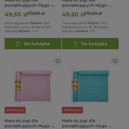
Mata do jogi dla
Mata do jogi dla
początkujących Myga -
początkujących Myga -
Różowa
Czarna
79,99 zł
79,99 zł
49,50 zł
49,50 zł
Cena regularna:
79,99 zł
-38%
Cena regularna:
79,99 zł
-38%
Najniższa cena z 30 dni przed
Najniższa cena z 30 dni przed
obniżką:
59,99 zł
-17%
obniżką:
59,99 zł
-17%
Do koszyka
Do koszyka
PROMOCJA
PROMOCJA
Mata do jogi dla
Mata do jogi dla
początkujących Myga -
początkujących Myga -