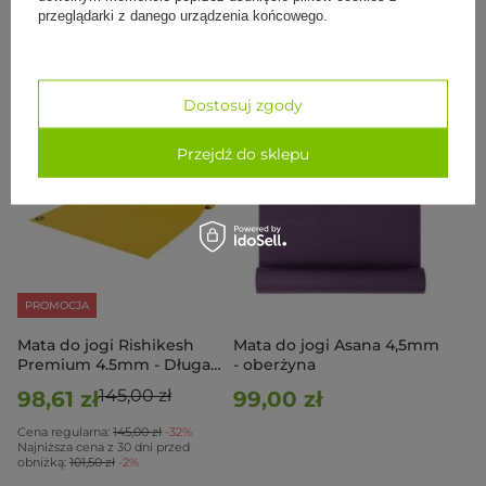
obniżką:
97,50 zł
0%
obniżką:
97,50 zł
0%
przeglądarki z danego urządzenia końcowego.
Do koszyka
Do koszyka
Dostosuj zgody
Przejdź do sklepu
PROMOCJA
Mata do jogi Rishikesh
Mata do jogi Asana 4,5mm
Premium 4.5mm - Długa
- oberżyna
200cm - musztardowy
145,00 zł
98,61 zł
99,00 zł
Cena regularna:
145,00 zł
-32%
Najniższa cena z 30 dni przed
obniżką:
101,50 zł
-2%