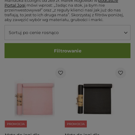
Manduka Ecolight od 269 zł. Marek Rogowski w
podcaście
Portal Jogi
mówi wprost:
„Jadąc na stok, ja bym nie
przeinwestowywał”
oraz
„z reguły klienci nasi jak już do nas
trafiają, to jest to ich druga mata”
. Skorzystaj z filtrów poniżej,
aby zawęzić wybór wg materiału, grubości i marki.
Sortuj po cenie rosnąco
Filtrowanie
PROMOCJA
PROMOCJA