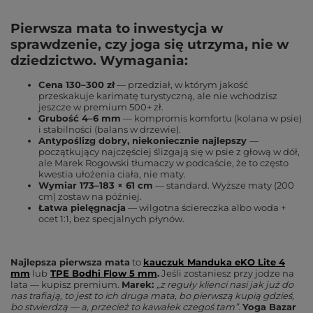
Pierwsza mata to inwestycja w
sprawdzenie, czy joga się utrzyma, nie w
dziedzictwo. Wymagania:
Cena 130–300 zł
— przedział, w którym jakość
przeskakuje karimatę turystyczną, ale nie wchodzisz
jeszcze w premium 500+ zł.
Grubość 4–6 mm
— kompromis komfortu (kolana w psie)
i stabilności (balans w drzewie).
Antypoślizg dobry, niekoniecznie najlepszy
—
początkujący najczęściej ślizgają się w psie z głową w dół,
ale Marek Rogowski tłumaczy w podcaście, że to często
kwestia ułożenia ciała
, nie maty.
Wymiar 173–183 × 61 cm
— standard. Wyższe maty (200
cm) zostaw na później.
Łatwa pielęgnacja
— wilgotna ściereczka albo woda +
ocet 1:1, bez specjalnych płynów.
Najlepsza pierwsza mata
to
kauczuk Manduka eKO Lite 4
mm
lub
TPE Bodhi Flow 5 mm
.
Jeśli zostaniesz przy jodze na
lata — kupisz premium.
Marek:
„z reguły klienci nasi jak już do
nas trafiają, to jest to ich druga mata, bo pierwszą kupią gdzieś,
bo stwierdzą — a, przecież to kawałek czegoś tam”
.
Yoga Bazar