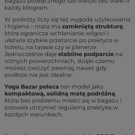
bagażu podręcznego lub walizki bez walki o
każdy kilogram.
W podróży liczy się też wygoda użytkowania
i higiena – mata ma
zamkniętą strukturę
,
która ogranicza wchłanianie wilgoci i
ułatwia szybkie przetarcie po praktyce w
hotelu, na tarasie czy w plenerze.
Jednocześnie daje
stabilne podparcie
na
różnych powierzchniach, dzięki czemu
możesz ćwiczyć pewniej, nawet gdy
podłoże nie jest idealne.
Yoga Bazar poleca
ten model jako
kompaktową, solidną matę podróżną
,
która bez problemu mieści się w bagażu i
pozwala utrzymać regularną praktykę w
każdych warunkach.