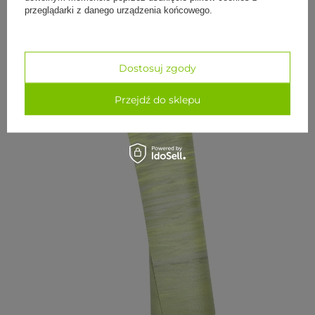
przeglądarki z danego urządzenia końcowego.
Dostosuj zgody
Przejdź do sklepu