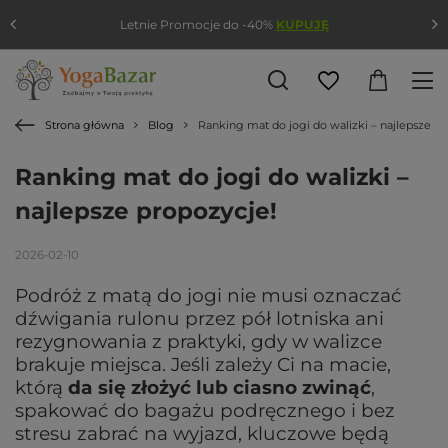
Letnie Promocje do -40%
KUPUJĘ
Strona główna
Blog
Ranking mat do jogi do walizki – najlepsze pr
Ranking mat do jogi do walizki –
najlepsze propozycje!
2026-02-10
Podróż z matą do jogi nie musi oznaczać
dźwigania rulonu przez pół lotniska ani
rezygnowania z praktyki, gdy w walizce
brakuje miejsca. Jeśli zależy Ci na macie,
którą
da się złożyć lub ciasno zwinąć
,
spakować do bagażu podręcznego i bez
stresu zabrać na wyjazd, kluczowe będą