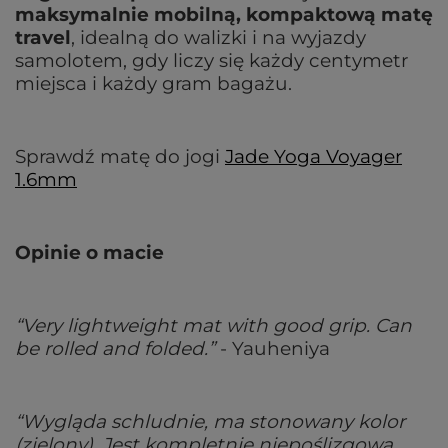
maksymalnie mobilną, kompaktową matę
travel
, idealną do walizki i na wyjazdy
samolotem, gdy liczy się każdy centymetr
miejsca i każdy gram bagażu.
Sprawdź matę do jogi
Jade Yoga Voyager
1.6mm
Opinie o macie
“Very lightweight mat with good grip. Can
be rolled and folded.”
- Yauheniya
“Wygląda schludnie, ma stonowany kolor
(zielony). Jest kompletnie niepoślizgowa,