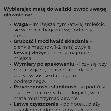
Wybierając matę do walizki, zwróć uwagę
głównie na:
Waga
– im lżejsza, tym łatwiej zmieścić
się w limicie bagażu i wygodniej ją
nosić.
Grubość i możliwość składania
–
cienkie maty (ok. 1–2 mm) zwykle
łatwiej złożyć
i zajmują najmniej
miejsca.
Wymiary po spakowaniu
– liczy się, czy
mata zwija się „ciasno” albo da się
złożyć w kostkę do bagażu
podręcznego.
Przyczepność i stabilność
– w podróży
ćwiczysz na różnych podłogach, więc
mata musi trzymać pewnie.
Łatwe czyszczenie
– po hotelu, plaży
czy plenerze dobrze, żeby dało się ją