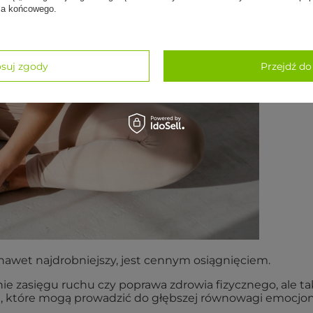
nia końcowego.
suj zgody
Przejdź do
nawet najdrobniejszy, jest cennym osiągnięciem.
enie zasięgu ruchu czy poprawa zdrowia fizycznego, ale t
, które mogą prowadzić do głębszej równowagi emocjon