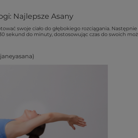
ogi: Najlepsze Asany
otować swoje ciało do głębokiego rozciągania. Następni
o 30 sekund do minuty, dostosowując czas do swoich możl
njaneyasana)