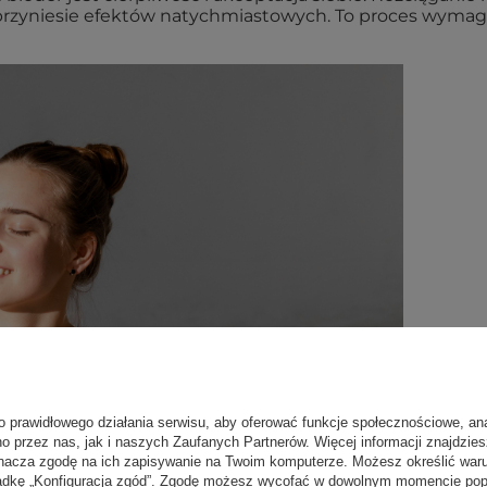
e przyniesie efektów natychmiastowych. To proces wymag
o prawidłowego działania serwisu, aby oferować funkcje społecznościowe, an
no przez nas, jak i naszych Zaufanych Partnerów. Więcej informacji znajdzie
nacza zgodę na ich zapisywanie na Twoim komputerze. Możesz określić war
kładkę „Konfiguracja zgód”. Zgodę możesz wycofać w dowolnym momencie popr