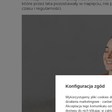
które przez lata pozostawały w napięciu, ni
czasu i regularności.
Konfiguracja zgód
Wykorzystujemy pliki cookies d
działania marketingowe - zarów
Akceptacja tego komunikatu oz
dostępu do nich klikając w za