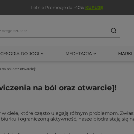
Letnie Promocje do -40%
KUPUJĘ
CESORIA DO JOGI
MEDYTACJA
MARKI
 na ból oraz otwarcie]!
iczenia na ból oraz otwarcie]!
 w ciele, które często ulegają różnym problemom. Zwłas
urku i ograniczoną aktywność, nasze biodra stają się na