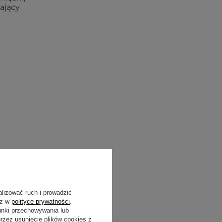
ający
alizować ruch i prowadzić
sz w
polityce prywatności
.
unki przechowywania lub
zez usunięcie plików cookies z