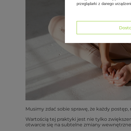
przeglądarki z danego urządze
Dosto
Musimy zdać sobie sprawę, że każdy postęp, 
Wartością tej praktyki jest nie tylko zwiększ
otwarcie się na subtelne zmiany wewnętrzne