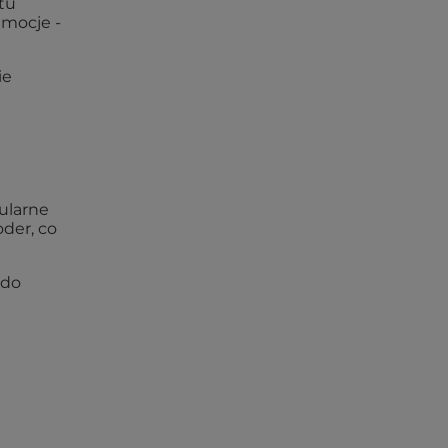
tu
emocje -
ie
gularne
der, co
 do