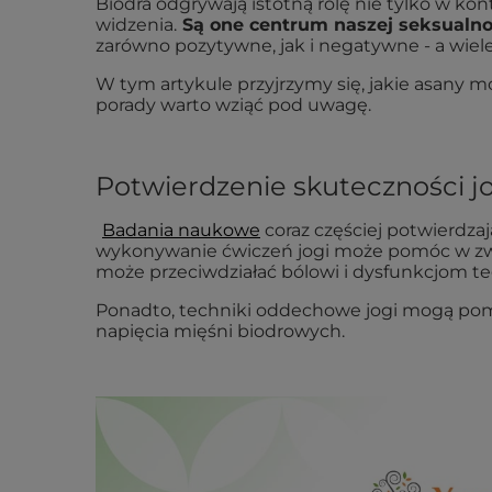
Biodra odgrywają istotną rolę nie tylko w ko
widzenia.
Są one centrum naszej seksualnoś
zarówno pozytywne, jak i negatywne - a wiel
W tym artykule przyjrzymy się, jakie asany mo
porady warto wziąć pod uwagę.
Potwierdzenie skuteczności jo
Badania naukowe
coraz częściej potwierdzaj
wykonywanie ćwiczeń jogi może pomóc w zwięk
może przeciwdziałać bólowi i dysfunkcjom teg
Ponadto, techniki oddechowe jogi mogą pomóc
napięcia mięśni biodrowych.