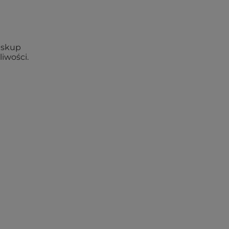
e skup
iwości.