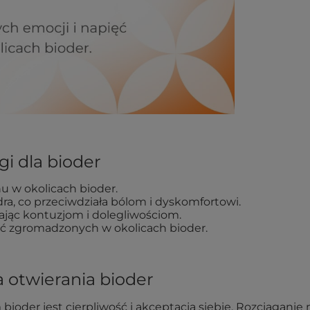
gi dla bioder
hu w okolicach bioder.
a, co przeciwdziała bólom i dyskomfortowi.
ając kontuzjom i dolegliwościom.
ć zgromadzonych w okolicach bioder.
 otwierania bioder
oder jest cierpliwość i akceptacja siebie. Rozciąganie 