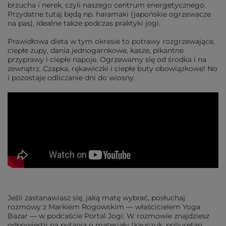
brzucha i nerek, czyli naszego centrum energetycznego.
Przydatne tutaj będą np. haramaki (japońskie ogrzewacze
na pas), idealne także podczas praktyki jogi.
Prawidłowa dieta w tym okresie to potrawy rozgrzewające,
ciepłe zupy, dania jednogarnkowe, kasze, pikantne
przyprawy i ciepłe napoje. Ogrzewamy się od środka i na
zewnątrz. Czapka, rękawiczki i ciepłe buty obowiązkowe! No
i pozostaje odliczanie dni do wiosny.
Jeśli zastanawiasz się, jaką matę wybrać, posłuchaj
rozmowy z Markiem Rogowskim — właścicielem Yoga
Bazar — w podcaście Portal Jogi. W rozmowie znajdziesz
odpowiedzi na pytania o materiały (kauczuk, poliuretan,