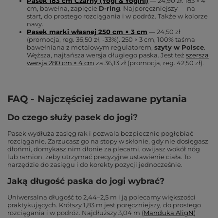
Pasek 183 cm Czarny (Yogi & Yogini)
— 24,90 zł. 183 × 4
cm, bawełna, zapięcie
D-ring
. Najporęczniejszy — na
start, do prostego rozciągania i w podróż. Także w kolorze
navy.
Pasek marki własnej 250 cm × 3 cm
— 24,50 zł
(promocja, reg. 36,50 zł, -33%). 250 × 3 cm, 100% taśma
bawełniana z metalowym regulatorem,
szyty w Polsce
.
Węższa, najtańsza wersja długiego paska. Jest też
szersza
wersja 280 cm × 4 cm
za 36,13 zł (promocja, reg. 42,50 zł).
FAQ - Najczęściej zadawane pytania
Do czego służy pasek do jogi?
Pasek wydłuża zasięg rąk i pozwala bezpiecznie pogłębiać
rozciąganie. Zarzucasz go na stopy w skłonie, gdy nie dosięgasz
dłońmi, domykasz nim dłonie za plecami, owijasz wokół nóg
lub ramion, żeby utrzymać precyzyjne ustawienie ciała. To
narzędzie do zasięgu i do korekty pozycji jednocześnie.
Jaką długość paska do jogi wybrać?
Uniwersalna długość to 2,44–2,5 m i ją polecamy większości
praktykujących. Krótszy 1,83 m jest poręczniejszy, do prostego
rozciągania i w podróż. Najdłuższy 3,04 m (
Manduka AligN
)