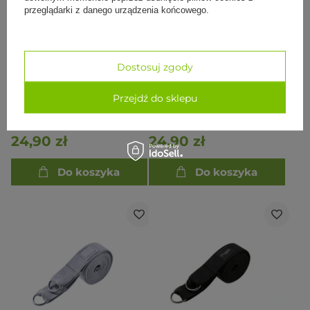
przeglądarki z danego urządzenia końcowego.
Dostosuj zgody
Przejdź do sklepu
Pasek do jogi 183 cm -
Pasek do jogi 183 cm -
Czarny
Granatowy
24,90 zł
24,90 zł
Do koszyka
Do koszyka