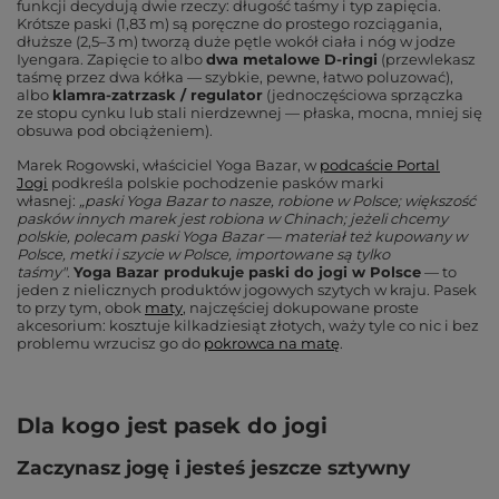
funkcji decydują dwie rzeczy: długość taśmy i typ zapięcia.
Krótsze paski (1,83 m) są poręczne do prostego rozciągania,
dłuższe (2,5–3 m) tworzą duże pętle wokół ciała i nóg w jodze
Iyengara. Zapięcie to albo
dwa metalowe D-ringi
(przewlekasz
taśmę przez dwa kółka — szybkie, pewne, łatwo poluzować),
albo
klamra-zatrzask / regulator
(jednoczęściowa sprzączka
ze stopu cynku lub stali nierdzewnej — płaska, mocna, mniej się
obsuwa pod obciążeniem).
Marek Rogowski, właściciel Yoga Bazar, w
podcaście Portal
Jogi
podkreśla polskie pochodzenie pasków marki
własnej:
„paski Yoga Bazar to nasze, robione w Polsce; większość
pasków innych marek jest robiona w Chinach; jeżeli chcemy
polskie, polecam paski Yoga Bazar — materiał też kupowany w
Polsce, metki i szycie w Polsce, importowane są tylko
taśmy"
.
Yoga Bazar produkuje paski do jogi w Polsce
— to
jeden z nielicznych produktów jogowych szytych w kraju. Pasek
to przy tym, obok
maty
, najczęściej dokupowane proste
akcesorium: kosztuje kilkadziesiąt złotych, waży tyle co nic i bez
problemu wrzucisz go do
pokrowca na matę
.
Dla kogo jest pasek do jogi
Zaczynasz jogę i jesteś jeszcze sztywny