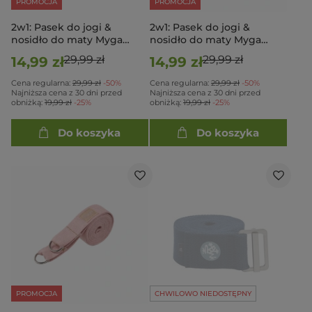
PROMOCJA
PROMOCJA
2w1: Pasek do jogi &
2w1: Pasek do jogi &
nosidło do maty Myga
nosidło do maty Myga
Turkusowy
Fioletowy
29,99 zł
29,99 zł
14,99 zł
14,99 zł
Cena regularna:
29,99 zł
-50%
Cena regularna:
29,99 zł
-50%
Najniższa cena z 30 dni przed
Najniższa cena z 30 dni przed
obniżką:
19,99 zł
-25%
obniżką:
19,99 zł
-25%
Do koszyka
Do koszyka
PROMOCJA
CHWILOWO NIEDOSTĘPNY