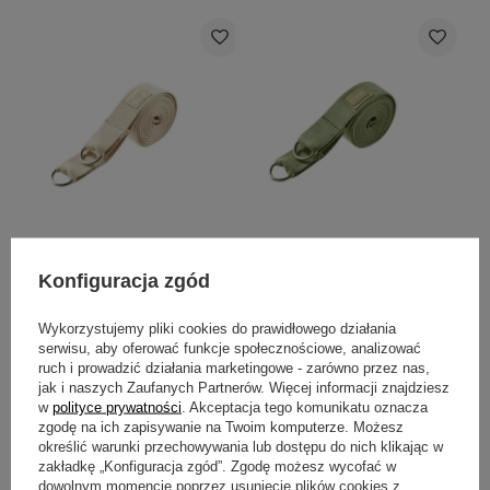
2w1: Pasek do jogi &
2w1: Pasek do jogi &
Konfiguracja zgód
nosidło do maty Myga
nosidło do maty Myga
Beżowy
Zielony
29,99 zł
29,99 zł
Wykorzystujemy pliki cookies do prawidłowego działania
serwisu, aby oferować funkcje społecznościowe, analizować
Do koszyka
Do koszyka
ruch i prowadzić działania marketingowe - zarówno przez nas,
jak i naszych Zaufanych Partnerów. Więcej informacji znajdziesz
w
polityce prywatności
. Akceptacja tego komunikatu oznacza
zgodę na ich zapisywanie na Twoim komputerze. Możesz
określić warunki przechowywania lub dostępu do nich klikając w
zakładkę „Konfiguracja zgód”. Zgodę możesz wycofać w
dowolnym momencie poprzez usunięcie plików cookies z