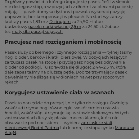
To główny powód, dla którego kupuje się pasek. Jeśli w skłonie
nie dosięgasz stóp, a w pozycjach z dłońmi za plecami palce się
mijają — pasek domyka dystans i pozwala wykonać pozycję
poprawnie, bez kompensacji w plecach. Na start wystarczy
krótszy pasek 1,83 m z
D-ringiem
za 24,90 zł albo
budżetowy
pasek marki własnej 2,5 m
za 24,50 zł. Zobacz
też
maty dla początkujących
.
Pracujesz nad rozciąganiem i mobilnością
Pasek służy do biernego i czynnego rozciągania — tylnej taśmy
nóg, bioder, barków i klatki piersiowej. W pozycjach leżących
zarzucasz pasek na stopę i przyciągasz nogę bez odrywania
bioder od podłogi. Tu sprawdza się długość 2,44–2,5 m, która
daje zapas taśmy na dłuższą pętlę. Dobrze trzymający pasek
bawełniany nie ślizga się w dłoniach nawet przy spoconych
rękach.
Korygujesz ustawienie ciała w asanach
Pasek to narzędzie do precyzji, nie tylko do zasięgu. Owinięty
wokół ud trzyma nogi równolegle, wokół ramion ustawia
łopatki, wokół stóp utrzymuje kąt w stawie skokowym. W tych
zastosowaniach liczy się płaska, mocna klamra, która nie
obsuwa się pod naciskiem — wybierz
zatrzask ze stali
nierdzewnej Bodhi Padma
lub klamrę ze stopu cynku
Manduka
AligN
.