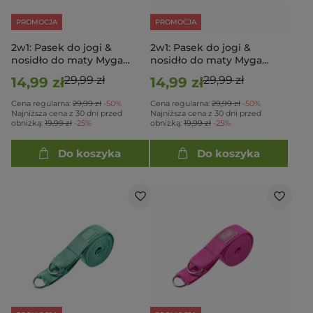
PROMOCJA
PROMOCJA
2w1: Pasek do jogi &
2w1: Pasek do jogi &
nosidło do maty Myga
nosidło do maty Myga
Szary
Czarny
29,99 zł
29,99 zł
14,99 zł
14,99 zł
Cena regularna:
29,99 zł
-50%
Cena regularna:
29,99 zł
-50%
Najniższa cena z 30 dni przed
Najniższa cena z 30 dni przed
obniżką:
19,99 zł
-25%
obniżką:
19,99 zł
-25%
Do koszyka
Do koszyka