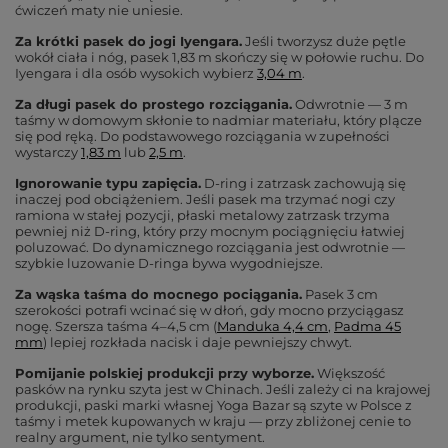
ćwiczeń maty nie uniesie.
Za krótki pasek do jogi Iyengara.
Jeśli tworzysz duże pętle
wokół ciała i nóg, pasek 1,83 m skończy się w połowie ruchu. Do
Iyengara i dla osób wysokich wybierz
3,04 m
.
Za długi pasek do prostego rozciągania.
Odwrotnie — 3 m
taśmy w domowym skłonie to nadmiar materiału, który plącze
się pod ręką. Do podstawowego rozciągania w zupełności
wystarczy
1,83 m
lub
2,5 m
.
Ignorowanie typu zapięcia.
D-ring i zatrzask zachowują się
inaczej pod obciążeniem. Jeśli pasek ma trzymać nogi czy
ramiona w stałej pozycji, płaski metalowy zatrzask trzyma
pewniej niż D-ring, który przy mocnym pociągnięciu łatwiej
poluzować. Do dynamicznego rozciągania jest odwrotnie —
szybkie luzowanie D-ringa bywa wygodniejsze.
Za wąska taśma do mocnego pociągania.
Pasek 3 cm
szerokości potrafi wcinać się w dłoń, gdy mocno przyciągasz
nogę. Szersza taśma 4–4,5 cm (
Manduka 4,4 cm
,
Padma 45
mm
) lepiej rozkłada nacisk i daje pewniejszy chwyt.
Pomijanie polskiej produkcji przy wyborze.
Większość
pasków na rynku szyta jest w Chinach. Jeśli zależy ci na krajowej
produkcji, paski marki własnej Yoga Bazar są szyte w Polsce z
taśmy i metek kupowanych w kraju — przy zbliżonej cenie to
realny argument, nie tylko sentyment.