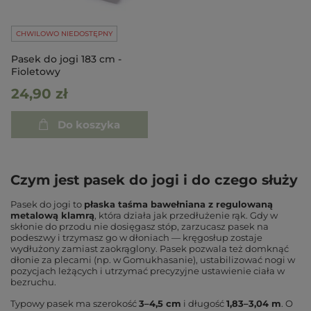
CHWILOWO NIEDOSTĘPNY
Pasek do jogi 183 cm -
Fioletowy
24,90 zł
Do koszyka
Czym jest pasek do jogi i do czego służy
Pasek do jogi to
płaska taśma bawełniana z regulowaną
metalową klamrą
, która działa jak przedłużenie rąk. Gdy w
skłonie do przodu nie dosięgasz stóp, zarzucasz pasek na
podeszwy i trzymasz go w dłoniach — kręgosłup zostaje
wydłużony zamiast zaokrąglony. Pasek pozwala też domknąć
dłonie za plecami (np. w Gomukhasanie), ustabilizować nogi w
pozycjach leżących i utrzymać precyzyjne ustawienie ciała w
bezruchu.
Typowy pasek ma szerokość
3–4,5 cm
i długość
1,83–3,04 m
. O