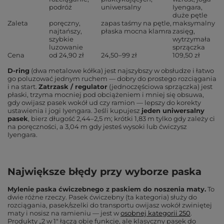
podróż
uniwersalny
Iyengara,
duże pętle
Zaleta
poręczny,
zapas taśmy na pętle,
maksymalny
najtańszy,
płaska mocna klamra
zasięg,
szybkie
wytrzymała
luzowanie
sprzączka
Cena
od 24,90 zł
24,50–99 zł
109,50 zł
D-ring
(dwa metalowe kółka) jest najszybszy w obsłudze i łatwo
go poluzować jednym ruchem — dobry do prostego rozciągania
i na start.
Zatrzask / regulator
(jednoczęściowa sprzączka) jest
płaski, trzyma mocniej pod obciążeniem i mniej się obsuwa,
gdy owijasz pasek wokół ud czy ramion — lepszy do korekty
ustawienia i jogi Iyengara. Jeśli kupujesz
jeden uniwersalny
pasek
, bierz długość 2,44–2,5 m; krótki 1,83 m tylko gdy zależy ci
na poręczności, a 3,04 m gdy jesteś wysoki lub ćwiczysz
Iyengara.
Największe błędy przy wyborze paska
Mylenie paska ćwiczebnego z paskiem do noszenia maty.
To
dwie różne rzeczy. Pasek ćwiczebny (ta kategoria) służy do
rozciągania, pasek/szelki do transportu owijasz wokół zwiniętej
maty i nosisz na ramieniu — jest w
osobnej kategorii 250
.
Produkty „2 w 1" łączą obie funkcje, ale klasyczny pasek do