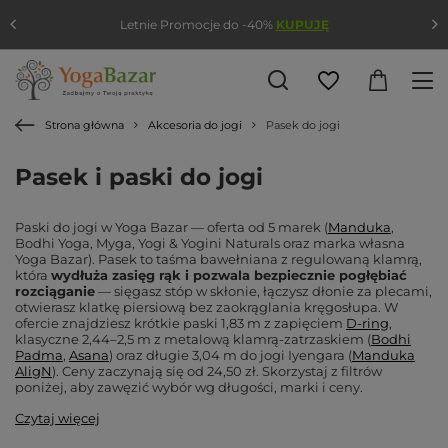
Letnie Promocje do -40%
KUPUJĘ
Strona główna
Akcesoria do jogi
Pasek do jogi
Pasek i paski do jogi
Paski do jogi w Yoga Bazar — oferta od 5 marek (
Manduka
,
Bodhi Yoga, Myga, Yogi & Yogini Naturals oraz marka własna
Yoga Bazar). Pasek to taśma bawełniana z regulowaną klamrą,
która
wydłuża zasięg rąk i pozwala bezpiecznie pogłębiać
rozciąganie
— sięgasz stóp w skłonie, łączysz dłonie za plecami,
otwierasz klatkę piersiową bez zaokrąglania kręgosłupa. W
ofercie znajdziesz krótkie paski 1,83 m z zapięciem
D-ring
,
klasyczne 2,44–2,5 m z metalową klamrą-zatrzaskiem (
Bodhi
Padma
,
Asana
) oraz długie 3,04 m do jogi Iyengara (
Manduka
AligN
). Ceny zaczynają się od 24,50 zł. Skorzystaj z filtrów
poniżej, aby zawęzić wybór wg długości, marki i ceny.
Czytaj więcej