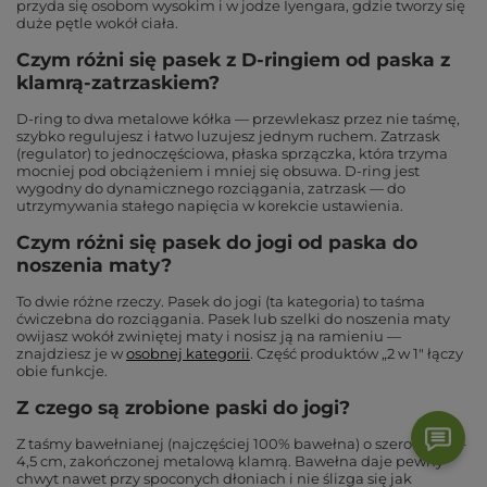
przyda się osobom wysokim i w jodze Iyengara, gdzie tworzy się
duże pętle wokół ciała.
Czym różni się pasek z D-ringiem od paska z
klamrą-zatrzaskiem?
D-ring to dwa metalowe kółka — przewlekasz przez nie taśmę,
szybko regulujesz i łatwo luzujesz jednym ruchem. Zatrzask
(regulator) to jednoczęściowa, płaska sprzączka, która trzyma
mocniej pod obciążeniem i mniej się obsuwa. D-ring jest
wygodny do dynamicznego rozciągania, zatrzask — do
utrzymywania stałego napięcia w korekcie ustawienia.
Czym różni się pasek do jogi od paska do
noszenia maty?
To dwie różne rzeczy. Pasek do jogi (ta kategoria) to taśma
ćwiczebna do rozciągania. Pasek lub szelki do noszenia maty
owijasz wokół zwiniętej maty i nosisz ją na ramieniu —
znajdziesz je w
osobnej kategorii
. Część produktów „2 w 1" łączy
obie funkcje.
Z czego są zrobione paski do jogi?
Z taśmy bawełnianej (najczęściej 100% bawełna) o szerokości 3–
4,5 cm, zakończonej metalową klamrą. Bawełna daje pewny
chwyt nawet przy spoconych dłoniach i nie ślizga się jak