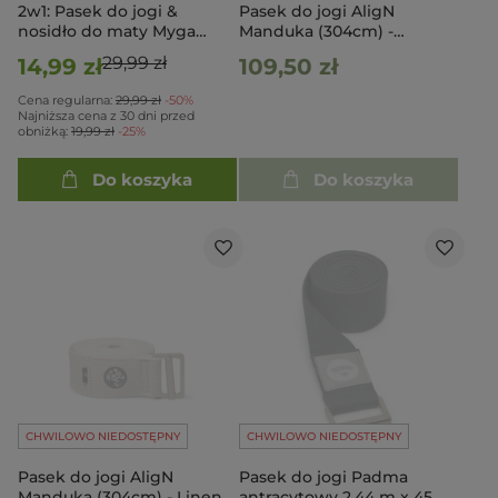
2w1: Pasek do jogi &
Pasek do jogi AligN
nosidło do maty Myga
Manduka (304cm) -
Pudrowy Różowy
Midnight
29,99 zł
14,99 zł
109,50 zł
Cena regularna:
29,99 zł
-50%
Najniższa cena z 30 dni przed
obniżką:
19,99 zł
-25%
Do koszyka
Do koszyka
CHWILOWO NIEDOSTĘPNY
CHWILOWO NIEDOSTĘPNY
Pasek do jogi AligN
Pasek do jogi Padma
Manduka (304cm) - Linen
antracytowy 2,44 m x 45