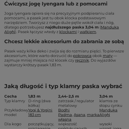
Ćwiczysz jogę Iyengara lub z pomocami
Joga Iyengara opiera się na precyzyjnym podpieraniu ciała
pomocami, a pasek jest tu obok klocka podstawowym
narzędziem. Tworzysz z niego duże pętle wokół ciała i nóg,
dlatego potrzebujesz
najdłuższego paska 3,04 m
(
Manduka
AligN
). Pasek łączysz wtedy z
klockami
i
wałkiem
.
Chcesz lekkie akcesorium do zabrania ze sobą
Pasek waży kilka deko i zwija się do rozmiaru pięści. To pierwsze
akcesorium, które warto dorzucić do
pokrowca
obok
maty
—
zajmuje mniej miejsca niż klocek czy
ręcznik
. Do wyjazdów
wystarczy krótszy pasek 1,83 m.
Jaką długość i typ klamry paska wybrać
Cecha
1,83 m
2,44–2,5 m
3,04 m
Typ klamry
D-ring (dwa
zatrzask / regulator
klamra ze
kółka)
metalowy
stopu cynku
Przykładowy
Yogi & Yogini
Bodhi
Manduka
model
183 cm
Padma
,
Asana
,
marka
AligN
własna
Dla kogo
początkujący,
większość
wysoki
rozciąganie,
praktykujących,
wzrost, joga