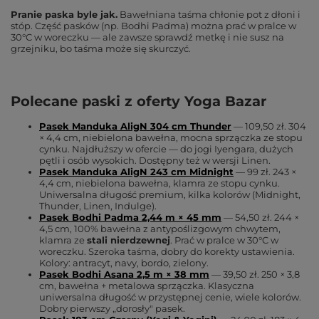
Pranie paska byle jak.
Bawełniana taśma chłonie pot z dłoni i
stóp. Część pasków (np. Bodhi Padma) można prać w pralce w
30°C w woreczku — ale zawsze sprawdź metkę i nie susz na
grzejniku, bo taśma może się skurczyć.
Polecane paski z oferty Yoga Bazar
Pasek Manduka AligN 304 cm Thunder
— 109,50 zł. 304
× 4,4 cm, niebielona bawełna, mocna sprzączka ze stopu
cynku. Najdłuższy w ofercie — do jogi Iyengara, dużych
pętli i osób wysokich. Dostępny też w wersji Linen.
Pasek Manduka AligN 243 cm Midnight
— 99 zł. 243 ×
4,4 cm, niebielona bawełna, klamra ze stopu cynku.
Uniwersalna długość premium, kilka kolorów (Midnight,
Thunder, Linen, Indulge).
Pasek Bodhi Padma 2,44 m × 45 mm
— 54,50 zł. 244 ×
4,5 cm, 100% bawełna z antypoślizgowym chwytem,
klamra ze
stali nierdzewnej
. Prać w pralce w 30°C w
woreczku. Szeroka taśma, dobry do korekty ustawienia.
Kolory: antracyt, navy, bordo, zielony.
Pasek Bodhi Asana 2,5 m × 38 mm
— 39,50 zł. 250 × 3,8
cm, bawełna + metalowa sprzączka. Klasyczna
uniwersalna długość w przystępnej cenie, wiele kolorów.
Dobry pierwszy „dorosły" pasek.