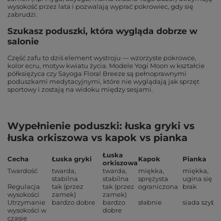
wysokość przez lata i pozwalają wyprać pokrowiec, gdy się
zabrudzi.
Szukasz poduszki, która wygląda dobrze w
salonie
Część zafu to dziś element wystroju — wzorzyste pokrowce,
kolor ecru, motyw kwiatu życia. Modele Yogi Moon w kształcie
półksiężyca czy Sayoga Floral Breeze są pełnoprawnymi
poduszkami medytacyjnymi, które nie wyglądają jak sprzęt
sportowy i zostają na widoku między sesjami.
Wypełnienie poduszki: łuska gryki vs
łuska orkiszowa vs kapok vs pianka
Łuska
Cecha
Łuska gryki
Kapok
Pianka
orkiszowa
Twardość
twarda,
twarda,
miękka,
miękka,
stabilna
stabilna
sprężysta
ugina się
Regulacja
tak (przez
tak (przez
ograniczona
brak
wysokości
zamek)
zamek)
Utrzymanie
bardzo dobre
bardzo
słabnie
siada szybk
wysokości w
dobre
czasie