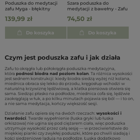
Poduszka do medytacji
Szara poduszka do
zafu Myga - błękitny
medytacji z bawełny - Zafu
139,99 zł
74,50 zł
Do koszyka
Do koszyka
Czym jest poduszka zafu i jak działa
Zafu to okrągła lub półokrągła poduszka medytacyjna,
która
podnosi biodra nad poziom kolan
. Ta różnica wysokości
jest sednem konstrukcji: kiedy biodra siedzą wyżej niż kolana,
miednica obraca się lekko do przodu, kręgosłup wchodzi w
naturalną krzywiznę lędźwiową, a klatka piersiowa otwiera się
sama. Siedząc płasko na podłodze, miednica cofa się, lędźwie
zaokrąglają w łuk, a po kilku minutach pojawia się ból — i to on,
a nie sama medytacja, kończy większość sesji.
Działanie zafu opiera się na dwóch rzeczach:
wysokości i
twardości
. Twarde wypełnienie (łuska gryki lub łuska
orkiszowa) nie ugina się pod ciężarem ciała, więc poduszka
utrzymuje wysokość przez całą sesję — w przeciwieństwie do
miękkiej pianki czy zwykłej poduszki, które po chwili siadają i
kości siedzeniowe lądują na podłodze. Łuska dodatkowo