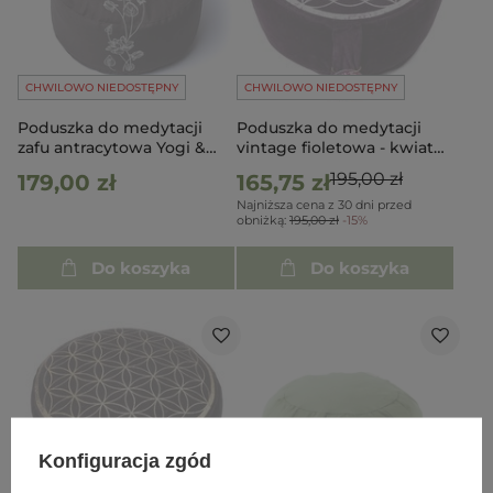
CHWILOWO NIEDOSTĘPNY
CHWILOWO NIEDOSTĘPNY
Poduszka do medytacji
Poduszka do medytacji
zafu antracytowa Yogi &
vintage fioletowa - kwiat
Yogini - Roślina lotosu
życia
195,00 zł
179,00 zł
165,75 zł
Najniższa cena z 30 dni przed
obniżką:
195,00 zł
-15%
Do koszyka
Do koszyka
Konfiguracja zgód