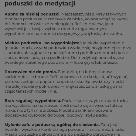
poduszki do medytacji
Kupno za niskiej poduszki.
Najczęstszy błąd. Przy sztywnych
biodrach poduszka 12 cm bywa za niska, kolana wciąż są wyżej
niż biodra i lędźwie się zaokrąglają. Jeśli nie wiesz, jaka
wysokość jest twoja, wybierz model z regulowanym
wypełnieniem na zamek i dosypuj/wysypuj łuskę do skutku.
Miękka poduszka „bo wygodniejsza".
Miękkie wypełnienie
(pianka, puch, zwykła poduszka) wydaje się przyjemniejsze przy
siadaniu, ale ugina się pod ciężarem i po kilku minutach kości
siedzeniowe lądują na podłodze. Do medytacji potrzebujesz
twardego, stabilnego podparcia — łuski gryki lub orkiszu.
Pokrowiec nie do prania.
Poduszka, na której siadasz
codziennie, się brudzi. Jeśli pokrowca nie da się zdjąć i wyprać,
po roku zostaje ci poplamione siedzisko. Sprawdź, czy model
ma zdejmowany pokrowiec — większość zafu z łuską go ma,
część tańszych modeli nie.
Brak regulacji wypełnienia.
Poduszka z zaszytą na stałe łuską
ma wysokość raz na zawsze. Jeśli okaże się za wysoka lub za
niska, nic z tym nie zrobisz. Model z zamkiem pozwala
dopasować wysokość do twojej budowy i stylu siadu.
Mylenie zafu z poduszką ogólną do siedzenia.
Zafu jest
twarde i wysokie z konkretnego powodu — ma unieść biodra.
Płaska poduszka dekoracyjna albo siedzisko ogrodowe nie