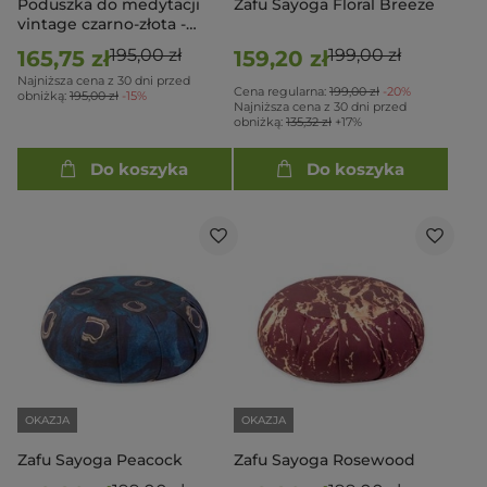
Poduszka do medytacji
Zafu Sayoga Floral Breeze
vintage czarno-złota -
Kwiat życia
195,00 zł
199,00 zł
165,75 zł
159,20 zł
Najniższa cena z 30 dni przed
Cena regularna:
199,00 zł
-20%
obniżką:
195,00 zł
-15%
Najniższa cena z 30 dni przed
obniżką:
135,32 zł
+17%
Do koszyka
Do koszyka
OKAZJA
OKAZJA
Zafu Sayoga Peacock
Zafu Sayoga Rosewood