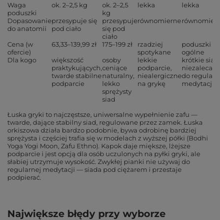
Waga
ok. 2–2,5 kg
ok. 2–2,5
lekka
lekka
poduszki
kg
Dopasowanie
przesypuje się
przesypuje
równomierne
równomier
do anatomii
pod ciało
się pod
ciało
Cena (w
63,33–139,99 zł
175–199 zł
rzadziej
poduszki
ofercie)
spotykane
ogólne
Dla kogo
większość
osoby
lekkie
krótkie siad
praktykujących,
ceniące
podparcie,
niezalecan
twarde stabilne
naturalny,
niealergiczne
do regularn
podparcie
lekko
na grykę
medytacji
sprężysty
siad
Łuska gryki to najczęstsze, uniwersalne wypełnienie zafu —
twarde, dające stabilny siad, regulowane przez zamek. Łuska
orkiszowa działa bardzo podobnie, bywa odrobinę bardziej
sprężysta i częściej trafia się w modelach z wyższej półki (Bodhi
Yoga Yogi Moon, Zafu Ethno). Kapok daje miększe, lżejsze
podparcie i jest opcją dla osób uczulonych na pyłki gryki, ale
słabiej utrzymuje wysokość. Zwykłej pianki nie używaj do
regularnej medytacji — siada pod ciężarem i przestaje
podpierać.
Największe błędy przy wyborze