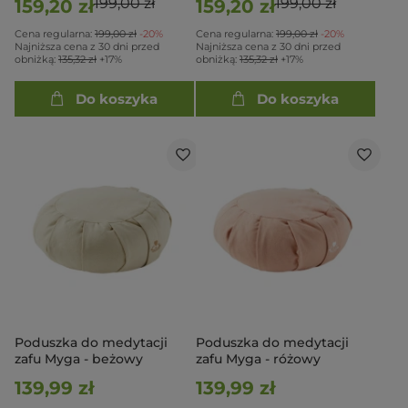
199,00 zł
199,00 zł
159,20 zł
159,20 zł
Cena regularna:
199,00 zł
-20%
Cena regularna:
199,00 zł
-20%
Najniższa cena z 30 dni przed
Najniższa cena z 30 dni przed
obniżką:
135,32 zł
+17%
obniżką:
135,32 zł
+17%
Do koszyka
Do koszyka
Poduszka do medytacji
Poduszka do medytacji
zafu Myga - beżowy
zafu Myga - różowy
139,99 zł
139,99 zł