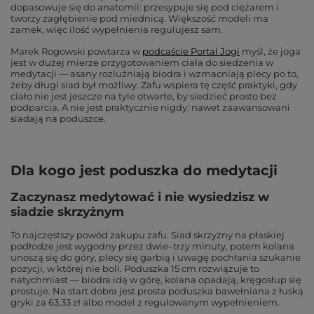
dopasowuje się do anatomii: przesypuje się pod ciężarem i
tworzy zagłębienie pod miednicą. Większość modeli ma
zamek, więc ilość wypełnienia regulujesz sam.
Marek Rogowski powtarza w
podcaście Portal Jogi
myśl, że joga
jest w dużej mierze przygotowaniem ciała do siedzenia w
medytacji — asany rozluźniają biodra i wzmacniają plecy po to,
żeby długi siad był możliwy. Zafu wspiera tę część praktyki, gdy
ciało nie jest jeszcze na tyle otwarte, by siedzieć prosto bez
podparcia. A nie jest praktycznie nigdy: nawet zaawansowani
siadają na poduszce.
Dla kogo jest poduszka do medytacji
Zaczynasz medytować i nie wysiedzisz w
siadzie skrzyżnym
To najczęstszy powód zakupu zafu. Siad skrzyżny na płaskiej
podłodze jest wygodny przez dwie–trzy minuty, potem kolana
unoszą się do góry, plecy się garbią i uwagę pochłania szukanie
pozycji, w której nie boli. Poduszka 15 cm rozwiązuje to
natychmiast — biodra idą w górę, kolana opadają, kręgosłup się
prostuje. Na start dobra jest prosta poduszka bawełniana z łuską
gryki za 63,33 zł albo model z regulowanym wypełnieniem.