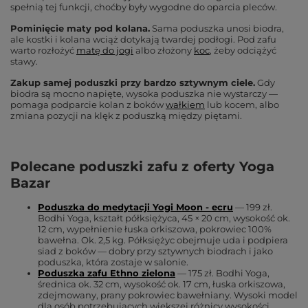
spełnią tej funkcji, choćby były wygodne do oparcia pleców.
Pominięcie maty pod kolana.
Sama poduszka unosi biodra,
ale kostki i kolana wciąż dotykają twardej podłogi. Pod zafu
warto rozłożyć
matę do jogi
albo złożony
koc
, żeby odciążyć
stawy.
Zakup samej poduszki przy bardzo sztywnym ciele.
Gdy
biodra są mocno napięte, wysoka poduszka nie wystarczy —
pomaga podparcie kolan z boków
wałkiem
lub kocem, albo
zmiana pozycji na klęk z poduszką między piętami.
Polecane poduszki zafu z oferty Yoga
Bazar
Poduszka do medytacji Yogi Moon - ecru
— 199 zł.
Bodhi Yoga, kształt półksiężyca, 45 × 20 cm, wysokość ok.
12 cm, wypełnienie łuska orkiszowa, pokrowiec 100%
bawełna. Ok. 2,5 kg. Półksiężyc obejmuje uda i podpiera
siad z boków — dobry przy sztywnych biodrach i jako
poduszka, która zostaje w salonie.
Poduszka zafu Ethno zielona
— 175 zł. Bodhi Yoga,
średnica ok. 32 cm, wysokość ok. 17 cm, łuska orkiszowa,
zdejmowany, prany pokrowiec bawełniany. Wysoki model
dla osób potrzebujących większej różnicy wysokości