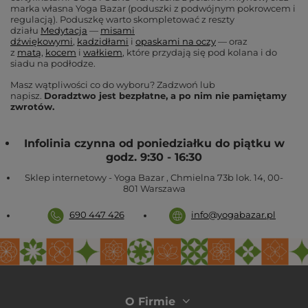
marka własna Yoga Bazar (poduszki z podwójnym pokrowcem i
regulacją). Poduszkę warto skompletować z reszty
działu
Medytacja
—
misami
dźwiękowymi
,
kadzidłami
i
opaskami na oczy
— oraz
z
matą
,
kocem
i
wałkiem
, które przydają się pod kolana i do
siadu na podłodze.
Masz wątpliwości co do wyboru? Zadzwoń lub
napisz.
Doradztwo jest bezpłatne, a po nim nie pamiętamy
zwrotów.
Infolinia czynna od poniedziałku do piątku w
godz. 9:30 - 16:30
Sklep internetowy - Yoga Bazar
,
Chmielna 73b lok. 14
,
00-
801
Warszawa
690 447 426
info@yogabazar.pl
O Firmie