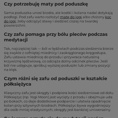
Czy potrzebuję maty pod poduszkę
Sama poduszka unosi biodra, ale kostki i kolana nadal dotykają
podłogi. Pod zafu warto rozłożyć
matę do jogi
albo złożony
koc
do jogi
, żeby odciążyć stawy i siedzieć ciszej na twardej
powierzchni.
Czy zafu pomaga przy bólu pleców podczas
medytacji
Tak, najczęściej tak — ból w lędźwiach podczas siedzenia bierze
się zwykle z cofniętej miednicy i zaokrąglonego kręgosłupa.
Zafu ustawia miednicę do przodu i przywraca naturalną
krzywiznę lędźwiową, co odciąża dolny odcinek pleców. Jeśli
ból nie ustępuje, spróbuj wyższej poduszki lub zmiany pozycji
na klęk.
Czym różni się zafu od poduszki w kształcie
półksiężyca
Klasyczny zafu jest okrągły i podpiera kości siedzeniowe od dołu.
Półksiężyc (np. Yogi Moon) jest wycięty z przodu i obejmuje uda
po bokach, co daje dodatkowe podparcie i ułatwia opadnięcie
kolan przy sztywnych biodrach. Półksiężyc bywa wygodniejszy
dla osób mniej elastycznych; okrągły jest bardziej uniwersalny.