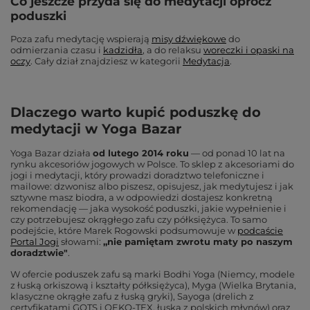
Co jeszcze przyda się do medytacji oprócz
poduszki
Poza zafu medytację wspierają
misy dźwiękowe
do
odmierzania czasu i
kadzidła
, a do relaksu
woreczki i opaski na
oczy
. Cały dział znajdziesz w kategorii
Medytacja
.
Dlaczego warto kupić poduszkę do
medytacji w Yoga Bazar
Yoga Bazar działa
od lutego 2014 roku
— od ponad 10 lat na
rynku akcesoriów jogowych w Polsce. To sklep z akcesoriami do
jogi i medytacji, który prowadzi doradztwo telefoniczne i
mailowe: dzwonisz albo piszesz, opisujesz, jak medytujesz i jak
sztywne masz biodra, a w odpowiedzi dostajesz konkretną
rekomendację — jaka wysokość poduszki, jakie wypełnienie i
czy potrzebujesz okrągłego zafu czy półksiężyca. To samo
podejście, które Marek Rogowski podsumowuje w
podcaście
Portal Jogi
słowami:
„nie pamiętam zwrotu maty po naszym
doradztwie"
.
W ofercie poduszek zafu są marki Bodhi Yoga (Niemcy, modele
z łuską orkiszową i kształty półksiężyca), Myga (Wielka Brytania,
klasyczne okrągłe zafu z łuską gryki), Sayoga (drelich z
certyfikatami GOTS i OEKO-TEX, łuska z polskich młynów) oraz