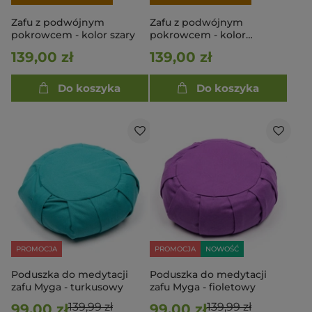
Zafu z podwójnym
Zafu z podwójnym
pokrowcem - kolor szary
pokrowcem - kolor
fioletowy
139,00 zł
139,00 zł
Do koszyka
Do koszyka
PROMOCJA
PROMOCJA
NOWOŚĆ
Poduszka do medytacji
Poduszka do medytacji
zafu Myga - turkusowy
zafu Myga - fioletowy
139,99 zł
139,99 zł
99,00 zł
99,00 zł