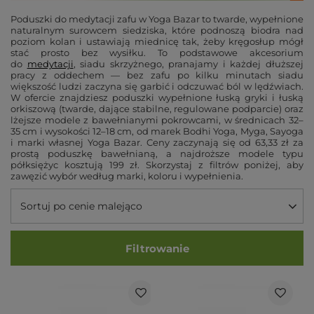
Poduszki do medytacji zafu w Yoga Bazar to twarde, wypełnione
naturalnym surowcem siedziska, które podnoszą biodra nad
poziom kolan i ustawiają miednicę tak, żeby kręgosłup mógł
stać prosto bez wysiłku. To podstawowe akcesorium
do
medytacji
, siadu skrzyżnego, pranajamy i każdej dłuższej
pracy z oddechem — bez zafu po kilku minutach siadu
większość ludzi zaczyna się garbić i odczuwać ból w lędźwiach.
W ofercie znajdziesz poduszki wypełnione łuską gryki i łuską
orkiszową (twarde, dające stabilne, regulowane podparcie) oraz
lżejsze modele z bawełnianymi pokrowcami, w średnicach 32–
35 cm i wysokości 12–18 cm, od marek Bodhi Yoga, Myga, Sayoga
i marki własnej Yoga Bazar. Ceny zaczynają się od 63,33 zł za
prostą poduszkę bawełnianą, a najdroższe modele typu
półksiężyc kosztują 199 zł. Skorzystaj z filtrów poniżej, aby
zawęzić wybór według marki, koloru i wypełnienia.
Sortuj po cenie malejąco
Filtrowanie