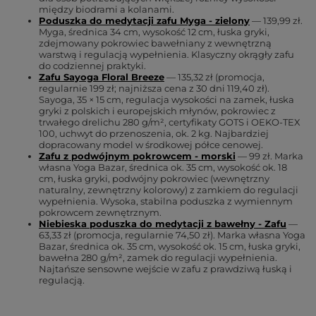
między biodrami a kolanami.
Poduszka do medytacji zafu Myga - zielony
— 139,99 zł.
Myga, średnica 34 cm, wysokość 12 cm, łuska gryki,
zdejmowany pokrowiec bawełniany z wewnętrzną
warstwą i regulacją wypełnienia. Klasyczny okrągły zafu
do codziennej praktyki.
Zafu Sayoga Floral Breeze
— 135,32 zł (promocja,
regularnie 199 zł; najniższa cena z 30 dni 119,40 zł).
Sayoga, 35 × 15 cm, regulacja wysokości na zamek, łuska
gryki z polskich i europejskich młynów, pokrowiec z
trwałego drelichu 280 g/m², certyfikaty GOTS i OEKO-TEX
100, uchwyt do przenoszenia, ok. 2 kg. Najbardziej
dopracowany model w środkowej półce cenowej.
Zafu z podwójnym pokrowcem - morski
— 99 zł. Marka
własna Yoga Bazar, średnica ok. 35 cm, wysokość ok. 18
cm, łuska gryki, podwójny pokrowiec (wewnętrzny
naturalny, zewnętrzny kolorowy) z zamkiem do regulacji
wypełnienia. Wysoka, stabilna poduszka z wymiennym
pokrowcem zewnętrznym.
Niebieska poduszka do medytacji z bawełny - Zafu
—
63,33 zł (promocja, regularnie 74,50 zł). Marka własna Yoga
Bazar, średnica ok. 35 cm, wysokość ok. 15 cm, łuska gryki,
bawełna 280 g/m², zamek do regulacji wypełnienia.
Najtańsze sensowne wejście w zafu z prawdziwą łuską i
regulacją.