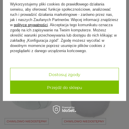
Wykorzystujemy pliki cookies do prawidłowego działania
CHWILOWO NIEDOSTĘPNY
CHWILOWO NIEDOSTĘPNY
serwisu, aby oferować funkcje społecznościowe, analizować
ruch i prowadzić działania marketingowe - zarówno przez nas,
Poduszka do medytacji
Poduszka do medytacji
jak i naszych Zaufanych Partnerów. Więcej informacji znajdziesz
vintage antracytowa -
zafu Myga - zielony
w
polityce prywatności
. Akceptacja tego komunikatu oznacza
Kwiat życia
zgodę na ich zapisywanie na Twoim komputerze. Możesz
195,00 zł
165,75 zł
139,99 zł
określić warunki przechowywania lub dostępu do nich klikając w
Najniższa cena z 30 dni przed
zakładkę „Konfiguracja zgód”. Zgodę możesz wycofać w
obniżką:
195,00 zł
-15%
dowolnym momencie poprzez usunięcie plików cookies z
przeglądarki z danego urządzenia końcowego.
Do koszyka
Do koszyka
Dostosuj zgody
Przejdź do sklepu
CHWILOWO NIEDOSTĘPNY
CHWILOWO NIEDOSTĘPNY