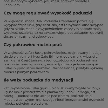
oba są dobrym wyborem; jeśli masz, sprawdź modele z
kapokiem.
Czy mogę regulować wysokość poduszki
W większości modeli tak. Poduszki z zamkiem pozwalają
wysypać część łuski, gdy siedzisko jest za wysokie, albo dosypać,
gdy za niskie. Modele z wypełnieniem zaszytym na stałe mają
wysokość ustaloną raz na zawsze, więc przed zakupem upewnij
się, że ich rozmiar ci odpowiada.
Czy pokrowiec można prać
W większości zafu z łuską pokrowiec jest zdejmowany i nadaje
się do prania (np. Myga, Zafu Ethno, modele marki własnej z
zamkiem). Część tańszych, jednoczęściowych poduszek ma
pokrowiec niezdejmowany — wtedy można jedynie wysypać
łuskę i wyprać samo siedzisko. Dla codziennej praktyki wybieraj
model z pranym pokrowcem.
Ile waży poduszka do medytacji
Zafu wypełnione łuską gryki lub orkiszu waży zwykle ok. 2–2,5
kg, bo łuska jest cięższa niż pianka czy kapok. Ta waga jest
zaletą — poduszka nie ucieka pod ciałem i stoi stabilnie.
Modele z uchwytem (np. Sayoga Floral Breeze) łatwiej przenosić
między pokojem a studiem.