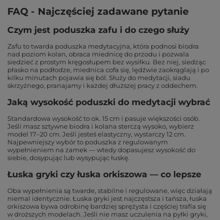
FAQ - Najczęściej zadawane pytanie
Czym jest poduszka zafu i do czego służy
Zafu to twarda poduszka medytacyjna, która podnosi biodra
nad poziom kolan, obraca miednicę do przodu i pozwala
siedzieć z prostym kręgosłupem bez wysiłku. Bez niej, siedząc
płasko na podłodze, miednica cofa się, lędźwie zaokrąglają i po
kilku minutach pojawia się ból. Służy do medytacji, siadu
skrzyżnego, pranajamy i każdej dłuższej pracy z oddechem.
Jaką wysokość poduszki do medytacji wybrać
Standardowa wysokość to ok. 15 cm i pasuje większości osób.
Jeśli masz sztywne biodra i kolana sterczą wysoko, wybierz
model 17–20 cm. Jeśli jesteś elastyczny, wystarczy 12 cm.
Najpewniejszy wybór to poduszka z regulowanym
wypełnieniem na zamek — wtedy dopasujesz wysokość do
siebie, dosypując lub wysypując łuskę.
Łuska gryki czy łuska orkiszowa — co lepsze
Oba wypełnienia są twarde, stabilne i regulowane, więc działają
niemal identycznie. Łuska gryki jest najczęstsza i tańsza, łuska
orkiszowa bywa odrobinę bardziej sprężysta i częściej trafia się
w droższych modelach. Jeśli nie masz uczulenia na pyłki gryki,