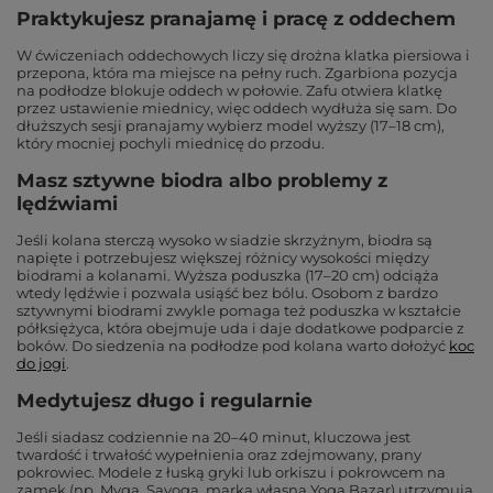
Praktykujesz pranajamę i pracę z oddechem
W ćwiczeniach oddechowych liczy się drożna klatka piersiowa i
przepona, która ma miejsce na pełny ruch. Zgarbiona pozycja
na podłodze blokuje oddech w połowie. Zafu otwiera klatkę
przez ustawienie miednicy, więc oddech wydłuża się sam. Do
dłuższych sesji pranajamy wybierz model wyższy (17–18 cm),
który mocniej pochyli miednicę do przodu.
Masz sztywne biodra albo problemy z
lędźwiami
Jeśli kolana sterczą wysoko w siadzie skrzyżnym, biodra są
napięte i potrzebujesz większej różnicy wysokości między
biodrami a kolanami. Wyższa poduszka (17–20 cm) odciąża
wtedy lędźwie i pozwala usiąść bez bólu. Osobom z bardzo
sztywnymi biodrami zwykle pomaga też poduszka w kształcie
półksiężyca, która obejmuje uda i daje dodatkowe podparcie z
boków. Do siedzenia na podłodze pod kolana warto dołożyć
koc
do jogi
.
Medytujesz długo i regularnie
Jeśli siadasz codziennie na 20–40 minut, kluczowa jest
twardość i trwałość wypełnienia oraz zdejmowany, prany
pokrowiec. Modele z łuską gryki lub orkiszu i pokrowcem na
zamek (np. Myga, Sayoga, marka własna Yoga Bazar) utrzymują