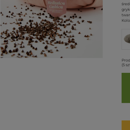
śred
gryk
twar
Kolo
Prod
(5 s