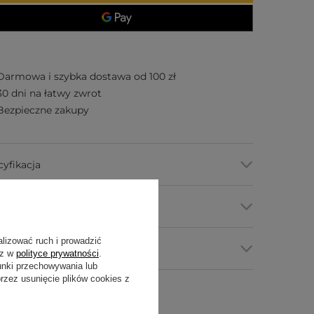
Darmowa i szybka dostawa od 100 zł
30 dni na łatwy zwrot
Bezpieczne zakupy
cyfikacja
my płatności
alizować ruch i prowadzić
tawa i zwroty
sz w
polityce prywatności
.
unki przechowywania lub
zez usunięcie plików cookies z