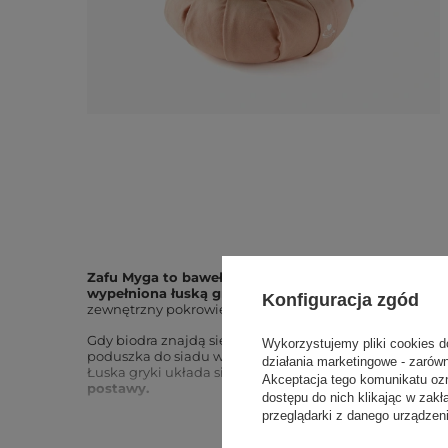
Zafu Myga to bawełniana poduszka do medytacji o ś
wypełniona łuską gryki, o wadze ok. 2 kg.
Łuska w we
Konfiguracja zgód
zewnętrzny pokrowiec zdejmiesz do prania.
Gdy biodra znajdą się nad kolanami, siad skrzyżny robi s
Wykorzystujemy pliki cookies d
poduszka do siadu w medytacji, pranajamie i jodze w p
działania marketingowe - zarów
Łuska gryki układa się pod ciałem i nie traci objętości.
Y
Akceptacja tego komunikatu oz
postawy.
dostępu do nich klikając w za
przeglądarki z danego urządze
Zalety