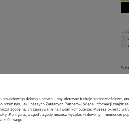
Spe
rednicy ok. 34 cm i wysokości ok. 12 cm,
wnętrznej saszetce pozwala ustawić twardość, a
For
ię stabilny, a kręgosłup prostuje się bez wysiłku. To
o prawidłowego działania serwisu, aby oferować funkcje społecznościowe, an
Dos
ozycjach siedzących, nie do podparcia w leżeniu.
no przez nas, jak i naszych Zaufanych Partnerów. Więcej informacji znajdzie
oga Bazar pomoże dobrać poduszkę do Twojej
nacza zgodę na ich zapisywanie na Twoim komputerze. Możesz określić war
kładkę „Konfiguracja zgód”. Zgodę możesz wycofać w dowolnym momencie popr
nia końcowego.
wiecej