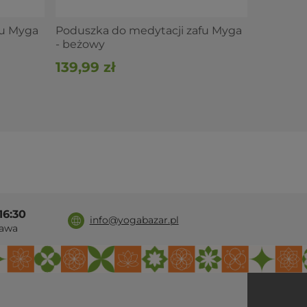
fu Myga
Poduszka do medytacji zafu Myga
- beżowy
139,99 zł
16:30
info@yogabazar.pl
awa