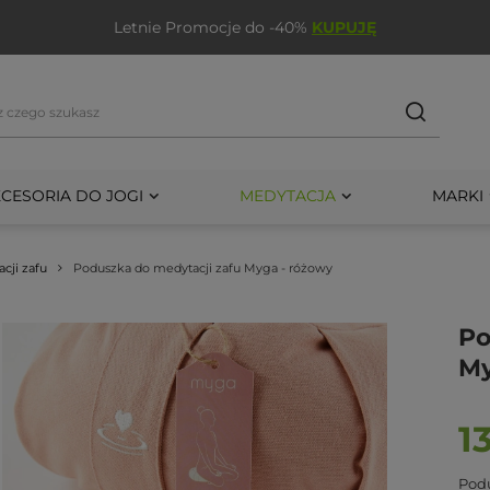
Letnie Promocje do -40%
KUPUJĘ
CESORIA DO JOGI
MEDYTACJA
MARKI
cji zafu
Poduszka do medytacji zafu Myga - różowy
Po
My
1
Podu