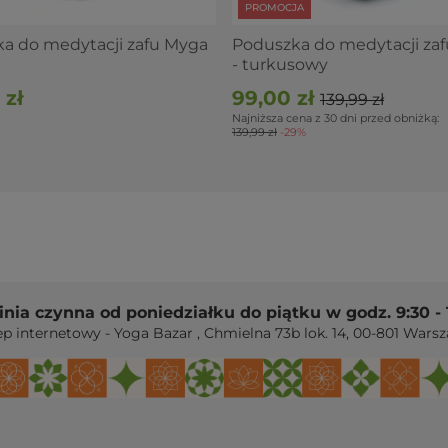
ka
PROMOCJA
a do medytacji zafu Myga
Poduszka do medytacji za
- turkusowy
anajama, joga w siadzie
 zł
99,00 zł
139,99 zł
eżących, prania wypełnienia w pralce
Najniższa cena z 30 dni przed obniżką:
139,99 zł
-29%
ą odciążyć kolana i biodra.
 łatwym praniu pokrowca.
linia czynna od poniedziałku do piątku w godz. 9:30 - 
zadanie dla wałka.
Bolster wałek do jogi Myga
ep internetowy - Yoga Bazar
,
Chmielna 73b lok. 14
,
00-801
Warsz
. 12 cm rozważ wyższe zafu.
Zafu z podwójnym
 spodziewać
ć lub ująć wypełnienie i ustawić twardość oraz