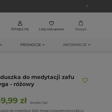
Zaloguj się
Listy zakupowe
Koszyk
PROMOCJE
INFORMACJE
duszka do medytacji zafu
ga - różowy
39,99 zł
brutto
/
szt.
szka do medytacji Zafu Myga to bawełniana zafu o