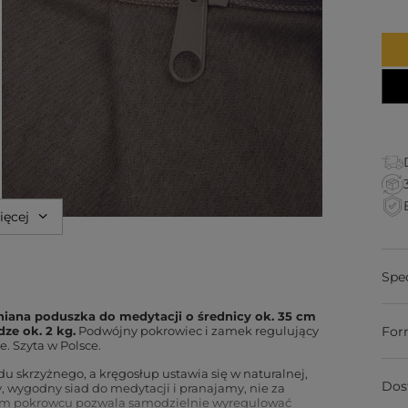
ięcej
Spe
ana poduszka do medytacji o średnicy ok. 35 cm
ze ok. 2 kg.
Podwójny pokrowiec i zamek regulujący
For
. Szyta w Polsce.
u skrzyżnego, a kręgosłup ustawia się w naturalnej,
Dos
, wygodny siad do medytacji i pranajamy, nie za
ym pokrowcu pozwala samodzielnie wyregulować