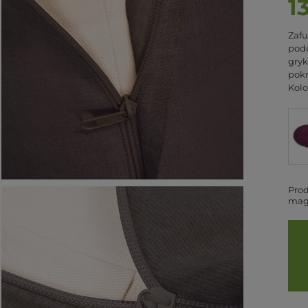
1
Zaf
podu
gryk
pokr
Kolo
Prod
mag