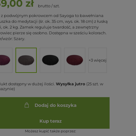
39,00 zł
brutto
/
szt.
u z podwójnym pokrowcem od Sayoga to bawełniana
szka do medytacji (śr. ok. 35 cm, wys. ok. 18 cm) z łuską
i, ok. 2 kg. Zamek reguluje twardość, a zewnętrzny
owiec pierze się osobno. Dostępna w sześciu kolorach.
r/wzór: Szary.
+3 więcej
ukt dostępny w dużej ilości
Wysyłka
jutro
(25 szt. w
azynie)
Dodaj do koszyka
Kup teraz
Możesz kupić także poprzez: