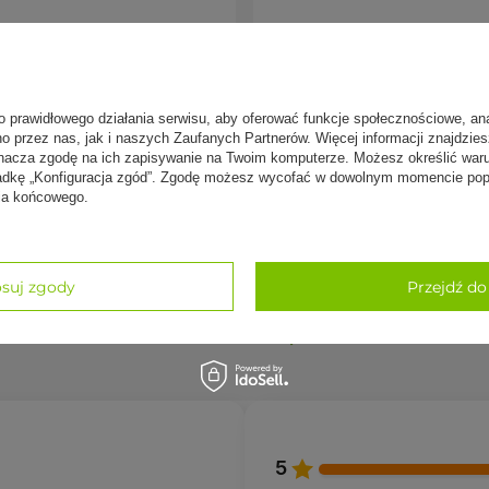
)
o prawidłowego działania serwisu, aby oferować funkcje społecznościowe, an
no przez nas, jak i naszych Zaufanych Partnerów. Więcej informacji znajdzie
nacza zgodę na ich zapisywanie na Twoim komputerze. Możesz określić war
amek
kładkę „Konfiguracja zgód”. Zgodę możesz wycofać w dowolnym momencie popr
nia końcowego.
edząca, pranajama, joga restoratywna
 podwójnym pokrowcem -
Zafu z podwójnym pokrow
pozycjach leżących, prania wypełnienia w pralce
suj zgody
Przejdź do
ordowy
kolor szafirowy
 zł
139,00 zł
, chcących odciążyć kolana i biodra.
ch długiego, stabilnego siedzenia.
h siedzących.
5