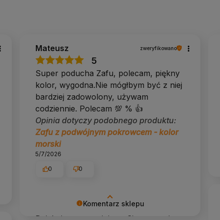
u Sayoga Floral Breeze
Mateusz
zweryfikowano
jących?
5
Super poducha Zafu, polecam, piękny
ny i wyprostowany kręgosłup są w zasięgu już od
kolor, wygodna.Nie mógłbym być z niej
bardziej zadowolony, używam
codziennie. Polecam 💯 % 👍️
esz lub ujmujesz łuskę gryki.
Opinia dotyczy podobnego produktu:
Zafu z podwójnym pokrowcem - kolor
morski
, w niskiej temperaturze. Wewnętrznego z łuską gryki
5/7/2026
0
0
 w pozycjach leżących.
Komentarz sklepu
Dziękujemy za opinię 🙏 Cieszymy się,