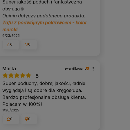
Super jakość poduch i fantastyczna
obsługa☺️
Opinia dotyczy podobnego produktu:
Zafu z podwójnym pokrowcem - kolor
morski
6/23/2025
0
0
Marta
zweryfikowano
5
Super poduchy, dobrej jakości, ładnie
wyglądają i są dobre dla kręgosłupa.
Bardzo profesjonalna obsługa klienta.
Polecam w 100%!
1/30/2025
0
0