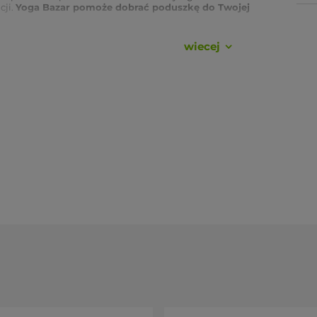
cji.
Yoga Bazar pomoże dobrać poduszkę do Twojej
wiecej
okrowcu pozwala dosypać lub ująć łuskę gryki.
rze się osobno, bez naruszania wypełnienia.
iędzy matą a miejscem do medytacji.
 stabilna wysokość w siadzie skrzyżnym.
strybucja Yoga Bazar.
(regulowana zamkiem)
uszka