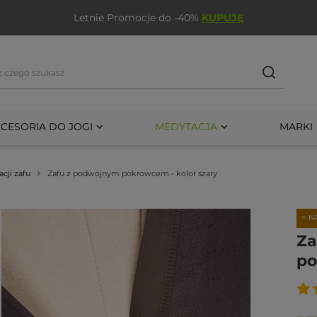
Letnie Promocje do -40%
KUPUJĘ
CESORIA DO JOGI
MEDYTACJA
MARKI
cji zafu
Zafu z podwójnym pokrowcem - kolor szary
⭐ N
Za
po