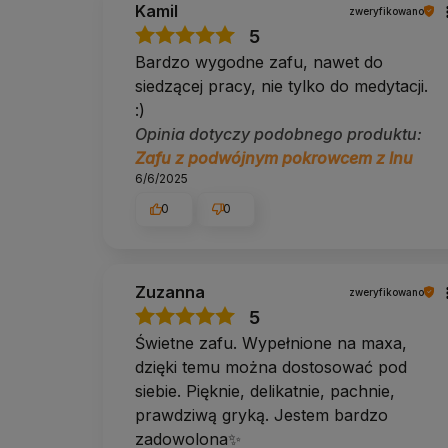
Kamil
zweryfikowano
Tak, nieznacznie, i dla wielu osób to raczej zaleta. Spr
5
Bardzo wygodne zafu, nawet do
Dodatkowe informacje
siedzącej pracy, nie tylko do medytacji.
:)
Dostawa:
Polska i UE, darmowa od 100 zł.
Zwroty:
14 dni bez podania przyczyny.
Opinia dotyczy podobnego produktu:
Pomoc w doborze:
tel. 690 447 426 (pon–pt 9:30
Zafu z podwójnym pokrowcem z lnu
Od 2014 roku doradzamy w doborze sprzętu do jogi i pilat
6/6/2025
naszym bezpłatnym doradztwie zwroty zdarzają się na
lub zadzwonić.
0
0
Kolor / wzór
Zuzanna
zweryfikowano
Wariant
Szary
. neutralny, minimalistyczny. Pozostałe 
modelu.
5
Świetne zafu. Wypełnione na maxa,
O Yoga Bazar
dzięki temu można dostosować pod
siebie. Pięknie, delikatnie, pachnie,
Yoga Bazar to polski sklep specjalistyczny z jogą i p
prawdziwą gryką. Jestem bardzo
wszystkiego, tylko selekcjonujemy sprzęt o najlepszym
sprawdzi się w Twojej praktyce. Każdą matę i akcesori
zadowolona✨
praktykujących indywidualnie, a także studia jogi i pilat