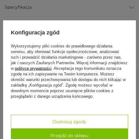
Wypełnienie z łuski orkiszowej
, dopasowuje się do ciała
Specyfikacja
i po użyciu wraca do pierwotnego kształtu.
Zdejmowany pokrowiec
, zewnętrzną powłoczkę można
wyprać osobno.
Etniczny wzór
, aztecki motyw dla osób lubiących taką
Formy płatności
estetykę.
Konfiguracja zgód
Naturalne materiały
, bawełna i łuska, wg producenta
hipoalergiczne i antybakteryjne.
Dostawa i zwroty
Wykorzystujemy pliki cookies do prawidłowego działania
serwisu, aby oferować funkcje społecznościowe, analizować
Parametry
ruch i prowadzić działania marketingowe - zarówno przez nas,
jak i naszych Zaufanych Partnerów. Więcej informacji znajdziesz
Parametr
Wartość
w
polityce prywatności
. Akceptacja tego komunikatu oznacza
zgodę na ich zapisywanie na Twoim komputerze. Możesz
Marka
Bodhi Yoga
określić warunki przechowywania lub dostępu do nich klikając w
zakładkę „Konfiguracja zgód”. Zgodę możesz wycofać w
Zobacz również
Materiał
bawełna
dowolnym momencie poprzez usunięcie plików cookies z
pokrowca
przeglądarki z danego urządzenia końcowego.
Wypełnienie
łuska orkiszowa
Poduszka do me
Kształt
okrągła poduszka
ecru
Dostosuj zgody
Średnica
ok. 32 cm
199,00 zł
Wysokość
ok. 17 cm
Przejdź do sklepu