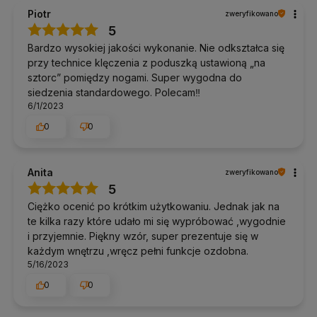
wyprostowanego kręgosłupa.
Piotr
zweryfikowano
5
Dodatkowe informacje
Bardzo wysokiej jakości wykonanie. Nie odkształca się
przy technice klęczenia z poduszką ustawioną „na
Dostawa:
Polska i UE, darmowa od 100 zł.
sztorc” pomiędzy nogami. Super wygodna do
Zwroty:
14 dni bez podania przyczyny.
siedzenia standardowego. Polecam‼️
Pomoc w doborze:
tel. 690 447 426 (pon–pt 9:30–16:30),
info@yogabazar.pl.
6/1/2023
0
0
Od 2014 roku doradzamy w doborze sprzętu do jogi i pilatesu:
klienci najczęściej pytają nas, co wybrać, a po naszym
bezpłatnym doradztwie zwroty zdarzają się naprawdę rzadko.
Zanim kupisz, możesz do nas napisać lub zadzwonić.
Anita
zweryfikowano
5
Kolor / wzór
Ciężko ocenić po krótkim użytkowaniu. Jednak jak na
te kilka razy które udało mi się wypróbować ,wygodnie
Wariant
ethno zielony
. Pozostałe cechy są wspólne dla
wszystkich wariantów tego modelu.
i przyjemnie. Piękny wzór, super prezentuje się w
każdym wnętrzu ,wręcz pełni funkcje ozdobna.
5/16/2023
O marce Bodhi Yoga
0
0
Bodhi Yoga to niemiecka marka akcesoriów do jogi z szeroką
ofertą mat, klocków, koców i bolsterów, wykonanych z