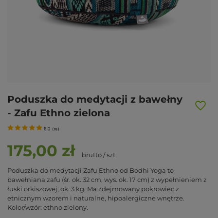
Poduszka do medytacji z bawełny
- Zafu Ethno zielona
5.0
(
18
)
175,00 zł
brutto
/
szt.
Poduszka do medytacji Zafu Ethno od Bodhi Yoga to
bawełniana zafu (śr. ok. 32 cm, wys. ok. 17 cm) z wypełnieniem z
łuski orkiszowej, ok. 3 kg. Ma zdejmowany pokrowiec z
etnicznym wzorem i naturalne, hipoalergiczne wnętrze.
Kolor/wzór: ethno zielony.