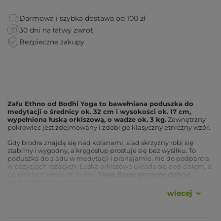
Darmowa i szybka dostawa od 100 zł
30 dni na łatwy zwrot
Bezpieczne zakupy
Zafu Ethno od Bodhi Yoga to bawełniana poduszka do
medytacji o średnicy ok. 32 cm i wysokości ok. 17 cm,
wypełniona łuską orkiszową, o wadze ok. 3 kg.
Zewnętrzny
pokrowiec jest zdejmowany i zdobi go klasyczny etniczny wzór.
Gdy biodra znajdą się nad kolanami, siad skrzyżny robi się
stabilny i wygodny, a kręgosłup prostuje się bez wysiłku. To
poduszka do siadu w medytacji i pranajamie, nie do podparcia
w pozycjach leżących. Łuska orkiszowa układa się pod ciałem, a
po praktyce wraca do formy.
Yoga Bazar pomoże dobrać
poduszkę do Twojej postawy.
wiecej
Zalety