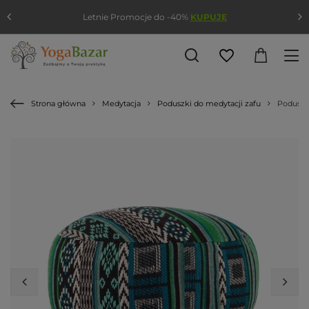
Letnie Promocje do -40%
KUPUJĘ
Strona główna
Medytacja
Poduszki do medytacji zafu
Poduszka