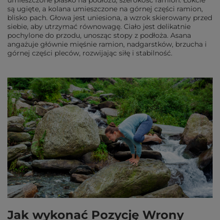
umieszczone płasko na podłożu, szerokość ramion. Łokcie
są ugięte, a kolana umieszczone na górnej części ramion,
blisko pach. Głowa jest uniesiona, a wzrok skierowany przed
siebie, aby utrzymać równowagę. Ciało jest delikatnie
pochylone do przodu, unosząc stopy z podłoża. Asana
angażuje głównie mięśnie ramion, nadgarstków, brzucha i
górnej części pleców, rozwijając siłę i stabilność.
Jak wykonać Pozycję Wrony