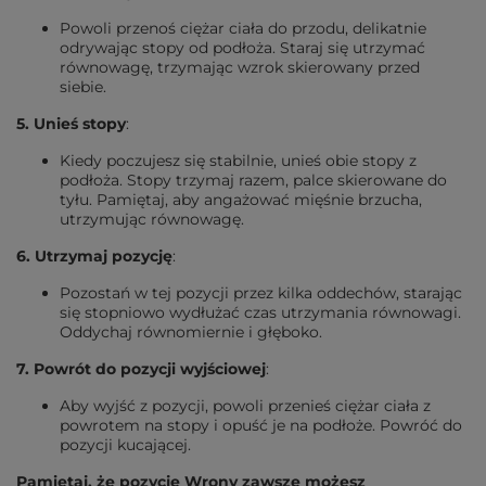
Powoli przenoś ciężar ciała do przodu, delikatnie
odrywając stopy od podłoża. Staraj się utrzymać
równowagę, trzymając wzrok skierowany przed
siebie.
5. Unieś stopy
:
Kiedy poczujesz się stabilnie, unieś obie stopy z
podłoża. Stopy trzymaj razem, palce skierowane do
tyłu. Pamiętaj, aby angażować mięśnie brzucha,
utrzymując równowagę.
6. Utrzymaj pozycję
:
Pozostań w tej pozycji przez kilka oddechów, starając
się stopniowo wydłużać czas utrzymania równowagi.
Oddychaj równomiernie i głęboko.
7. Powrót do pozycji wyjściowej
:
Aby wyjść z pozycji, powoli przenieś ciężar ciała z
powrotem na stopy i opuść je na podłoże. Powróć do
pozycji kucającej.
Pamiętaj, że pozycję Wrony zawsze możesz