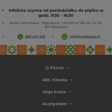
Infolinia czynna od poniedziałku do piątku w
godz. 9:30 - 16:30
Sklep internetowy - Yoga Bazar
,
Chmielna 73b lok. 14
,
00-
801
Warszawa
690 447 426
info@yogabazar.pl
O Firmie
ABC Klienta
Moje konto
Asortyment