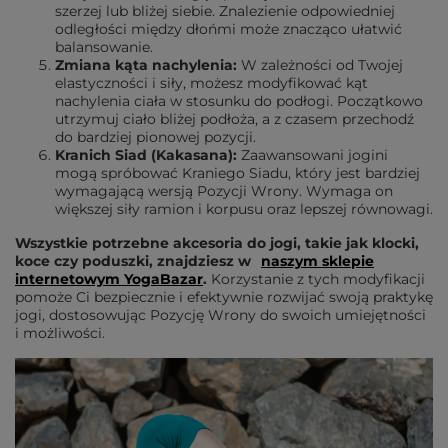
szerzej lub bliżej siebie. Znalezienie odpowiedniej
odległości między dłońmi może znacząco ułatwić
balansowanie.
Zmiana kąta nachylenia:
W zależności od Twojej
elastyczności i siły, możesz modyfikować kąt
nachylenia ciała w stosunku do podłogi. Początkowo
utrzymuj ciało bliżej podłoża, a z czasem przechodź
do bardziej pionowej pozycji.
Kranich Siad (Kakasana):
Zaawansowani jogini
mogą spróbować Kraniego Siadu, który jest bardziej
wymagającą wersją Pozycji Wrony. Wymaga on
większej siły ramion i korpusu oraz lepszej równowagi.
Wszystkie potrzebne akcesoria do jogi, takie jak klocki,
koce czy poduszki, znajdziesz w
naszym sklepie
internetowym YogaBazar
.
Korzystanie z tych modyfikacji
pomoże Ci bezpiecznie i efektywnie rozwijać swoją praktykę
jogi, dostosowując Pozycję Wrony do swoich umiejętności
i możliwości.