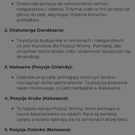
Doskonała pozycja do wzmocnienia ramion,
nadgarstków i rdzenia. Trzymaj ciało w linii prostej od
głowy do pięt, aktywując mięśnie brzucha i
pośladków.
2. Chaturanga Dandasana:
Ta pozycja buduje siłę w ramionach i nadgarstkach,
co jest kluczowe dla Pozycji Wrony. Pamiętaj, aby
utrzymać łokcie blisko ciała i stopniowo opuszczać się
do podłogi.
3. Malasana (Pozycja Girlandy):
Głębokie przysiady pomagają otworzyć biodra i
rozciągnąć dolne partie pleców. Ta pozycja poprawia
także równowagę, co jest niezbędne w Bakasanie.
4. Pozycja Kruka (Kakasana):
To lżejsza wersja Pozycji Wrony, która pomaga w
nauce balansowania na rękach. Ręce są bardziej
zgięte, a kolana opierają się na ramionach bliżej łokci.
5. Pozycja Dziecka (Balasana):