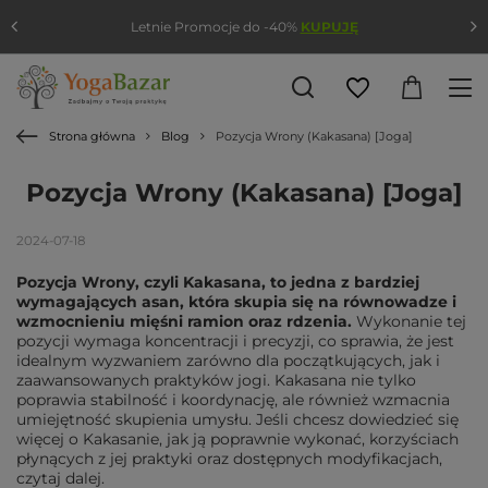
Letnie Promocje do -40%
KUPUJĘ
Strona główna
Blog
Pozycja Wrony (Kakasana) [Joga]
Pozycja Wrony (Kakasana) [Joga]
2024-07-18
Pozycja Wrony,
czyli Kakasana, to jedna z bardziej
wymagających asan, która skupia się na równowadze i
wzmocnieniu mięśni ramion oraz rdzenia.
Wykonanie tej
pozycji wymaga koncentracji i precyzji, co sprawia, że jest
idealnym wyzwaniem zarówno dla początkujących, jak i
zaawansowanych praktyków jogi. Kakasana nie tylko
poprawia stabilność i koordynację, ale również wzmacnia
umiejętność skupienia umysłu. Jeśli chcesz dowiedzieć się
więcej o Kakasanie, jak ją poprawnie wykonać, korzyściach
płynących z jej praktyki oraz dostępnych modyfikacjach,
czytaj dalej.