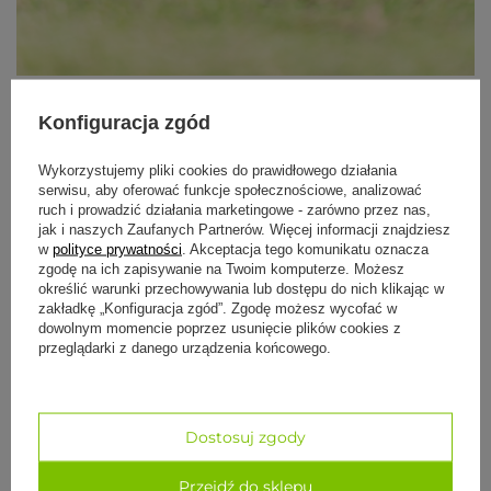
Konfiguracja zgód
Wykorzystujemy pliki cookies do prawidłowego działania
Rady dla początkujących i
serwisu, aby oferować funkcje społecznościowe, analizować
ruch i prowadzić działania marketingowe - zarówno przez nas,
zaawansowanych
jak i naszych Zaufanych Partnerów. Więcej informacji znajdziesz
w
polityce prywatności
. Akceptacja tego komunikatu oznacza
Pozycja Wrony może być wyzwaniem dla osób
zgodę na ich zapisywanie na Twoim komputerze. Możesz
początkujących.
Aby ułatwić sobie wykonanie tej asany,
określić warunki przechowywania lub dostępu do nich klikając w
warto pamiętać o kilku modyfikacjach i wskazówkach.
zakładkę „Konfiguracja zgód”. Zgodę możesz wycofać w
dowolnym momencie poprzez usunięcie plików cookies z
Rady dla początkujących:
przeglądarki z danego urządzenia końcowego.
Podpórki pod stopami:
Użyj
klocków do jogi
pod
stopami, aby zbliżyć się do pozycji bez pełnego
unoszenia ciała.
Dostosuj zgody
Równowaga:
Skup się na równowadze, stopniowo
przenosząc ciężar ciała na ręce. Na początku można
unosić jedną stopę, a drugą pozostawić na ziemi.
Przejdź do sklepu