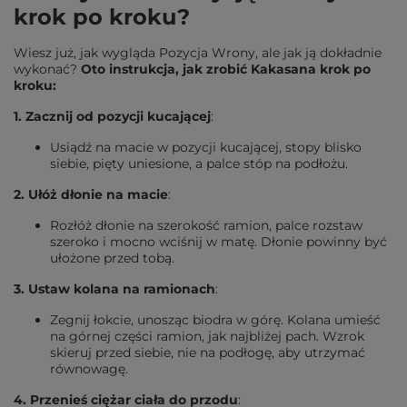
krok po kroku?
Wiesz już, jak wygląda Pozycja Wrony, ale jak ją dokładnie
wykonać?
Oto instrukcja, jak zrobić Kakasana krok po
kroku:
1. Zacznij od pozycji kucającej
:
Usiądź na macie w pozycji kucającej, stopy blisko
siebie, pięty uniesione, a palce stóp na podłożu.
2. Ułóż dłonie na macie
:
Rozłóż dłonie na szerokość ramion, palce rozstaw
szeroko i mocno wciśnij w matę. Dłonie powinny być
ułożone przed tobą.
3. Ustaw kolana na ramionach
:
Zegnij łokcie, unosząc biodra w górę. Kolana umieść
na górnej części ramion, jak najbliżej pach. Wzrok
skieruj przed siebie, nie na podłogę, aby utrzymać
równowagę.
4. Przenieś ciężar ciała do przodu
: