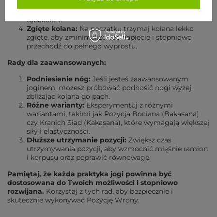
Poduszka lub koc:
Podłóż poduszkę lub złożony koc
przed sobą na podłodze, aby zmniejszyć obawy przed
upadkiem.
Zgięte kolana:
Na początku trzymaj kolana lekko
zgięte, aby zminimalizować napięcie i stopniowo
przechodź do pełnego wyprostu.
Rady dla zaawansowanych:
Podniesienie nóg:
Jeśli jesteś zaawansowanym
joginem, możesz próbować podnosić nogi wyżej,
zbliżając kolana do pach.
Różne warianty:
Eksperymentuj z różnymi
wariantami, takimi jak Pozycja Bociana (Bakasana)
czy Kranich Siad (Kakasana), które wymagają większej
siły i elastyczności.
Dłuższe utrzymanie pozycji:
Zwiększ czas
utrzymywania pozycji, aby wzmocnić mięśnie ramion
i korpusu oraz poprawić równowagę.
Pamiętaj, że każda praktyka jogi powinna być
dostosowana do Twoich możliwości i stopniowo
rozwijana.
Korzystaj z tych rad, aby bezpiecznie i
skutecznie wykonywać Pozycję Wrony.