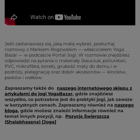
Jeśli zastanawiasz się, jaką matę wybrać, posłuchaj
rozmowy z Markiem Rogowskim — właścicielem Yoga
Bazar — w podcaście Portal Jogi. W rozmowie znajdziesz
odpowiedzi na pytania o materiały (kauczuk, poliuretan,
PVC, mikrofibra, korek), grubość maty do domu i w
podróży, pielęgnację oraz dobór akcesoriów — klocków,
pasków i wałków.
Zapraszamy także do
naszego internetowego sklepu z
artykułami do jogi YogaBazar
, gdzie znajdziesz
wszystko, co potrzebne jest do praktyki jogi, jak zawsze
w korzystnych cenach. Zapraszamy również na
naszego
bloga
, gdzie możesz znaleźć informacje również na
temat innych pozycji, np.
Pozycja Świerszcza
(Shalabhasana) [Joga]