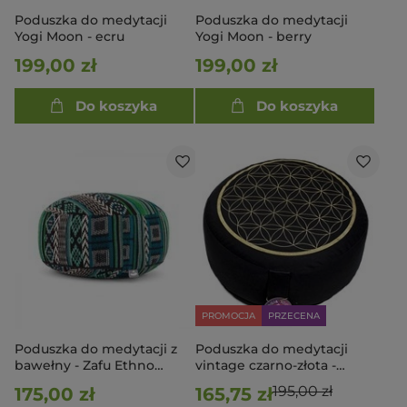
Poduszka do medytacji
Poduszka do medytacji
Yogi Moon - ecru
Yogi Moon - berry
199,00 zł
199,00 zł
Do koszyka
Do koszyka
PROMOCJA
PRZECENA
Poduszka do medytacji z
Poduszka do medytacji
bawełny - Zafu Ethno
vintage czarno-złota -
zielona
Kwiat życia
195,00 zł
175,00 zł
165,75 zł