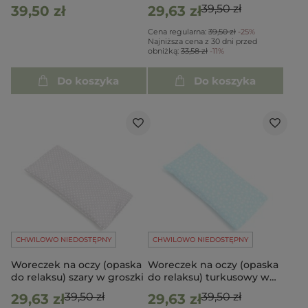
39,50 zł
39,50 zł
29,63 zł
Cena regularna:
39,50 zł
-25%
Najniższa cena z 30 dni przed
obniżką:
33,58 zł
-11%
Do koszyka
Do koszyka
CHWILOWO NIEDOSTĘPNY
CHWILOWO NIEDOSTĘPNY
Woreczek na oczy (opaska
Woreczek na oczy (opaska
do relaksu) szary w groszki
do relaksu) turkusowy w
kwiatki
39,50 zł
39,50 zł
29,63 zł
29,63 zł