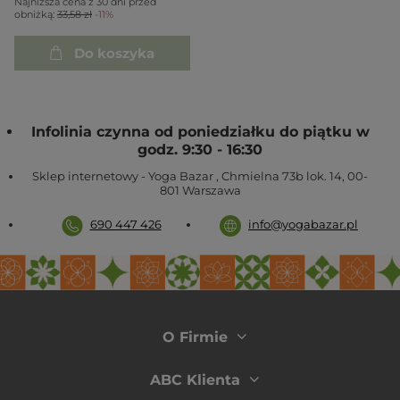
Najniższa cena z 30 dni przed
obniżką:
33,58 zł
-11%
Do koszyka
Infolinia czynna od poniedziałku do piątku w
godz. 9:30 - 16:30
Sklep internetowy - Yoga Bazar
,
Chmielna 73b lok. 14
,
00-
801
Warszawa
690 447 426
info@yogabazar.pl
O Firmie
ABC Klienta