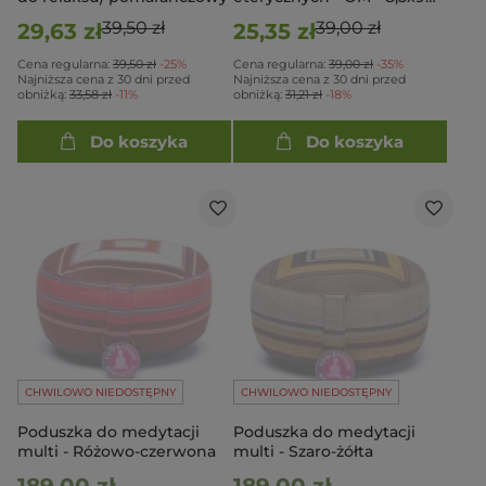
cm
39,50 zł
39,00 zł
29,63 zł
25,35 zł
Cena regularna:
39,50 zł
-25%
Cena regularna:
39,00 zł
-35%
Najniższa cena z 30 dni przed
Najniższa cena z 30 dni przed
obniżką:
33,58 zł
-11%
obniżką:
31,21 zł
-18%
Do koszyka
Do koszyka
CHWILOWO NIEDOSTĘPNY
CHWILOWO NIEDOSTĘPNY
Poduszka do medytacji
Poduszka do medytacji
multi - Różowo-czerwona
multi - Szaro-żółta