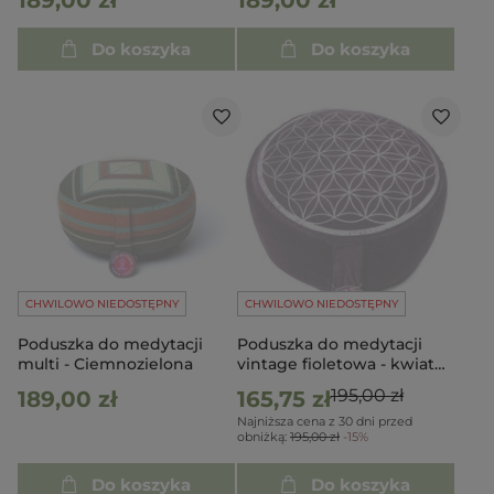
189,00 zł
189,00 zł
Do koszyka
Do koszyka
CHWILOWO NIEDOSTĘPNY
CHWILOWO NIEDOSTĘPNY
Poduszka do medytacji
Poduszka do medytacji
multi - Ciemnozielona
vintage fioletowa - kwiat
życia
195,00 zł
189,00 zł
165,75 zł
Najniższa cena z 30 dni przed
obniżką:
195,00 zł
-15%
Do koszyka
Do koszyka