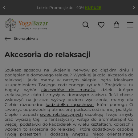
Letnie Promocje do -40%
KUPUJĘ
Strona główna
Akcesoria do relaksacji
Szukasz sposobu na ukojenie nerwów po ciężkim dniu i
pogłębienie domowego relaksu? Wysokiej jakości akcesoria do
relaksacji, jakie mamy w naszym sklepie, będą idealnym
uzupełnieniem Twojego codziennego rytuału! Znajdziesz tu
bogaty wybór
akcesoriów do masażu
, dzięki którym
zrelaksujesz ciało i zmysły w domowym zaciszu. Jeśli chcesz
wskoczyć na jeszcze wyższy poziom wyciszenia, mamy dla
Ciebie różnorodne
kadzidełka zapachowe
, które pomogą Ci
stworzyć odpowiednią atmosferę podczas codziennej praktyki.
Ciepło i zapach
świec relaksacyjnych
uspokoją Twoje zmysły
oraz wyciszą Cię. To fantastyczny wstęp do aromaterapii! Co
więcej, podstawki do kadzidełek w wielu kształtach, kolorach i
wzorach to akcesoria do relaksacji, które dodatkowo ozdobią
Twoją przestrzeń i dodadzą wnętrzu nieco orientalnego