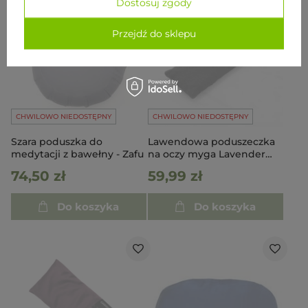
Dostosuj zgody
Przejdź do sklepu
CHWILOWO NIEDOSTĘPNY
CHWILOWO NIEDOSTĘPNY
Szara poduszka do
Lawendowa poduszeczka
medytacji z bawełny - Zafu
na oczy myga Lavender
Eye Pillow
74,50 zł
59,99 zł
Do koszyka
Do koszyka