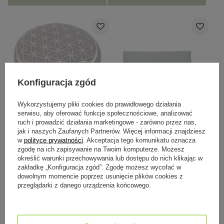
Konfiguracja zgód
Wykorzystujemy pliki cookies do prawidłowego działania
CHWILOWO NIEDOSTĘPNY
CHWILOWO NIEDOSTĘPNY
serwisu, aby oferować funkcje społecznościowe, analizować
ruch i prowadzić działania marketingowe - zarówno przez nas,
Poduszka do medytacji
Poduszka na oczy
jak i naszych Zaufanych Partnerów. Więcej informacji znajdziesz
vintage antracytowa -
Manduka Deep Sage
w
polityce prywatności
. Akceptacja tego komunikatu oznacza
Kwiat życia
zgodę na ich zapisywanie na Twoim komputerze. Możesz
195,00 zł
119,00 zł
165,75 zł
95,20 zł
określić warunki przechowywania lub dostępu do nich klikając w
Najniższa cena z 30 dni przed
Najniższa cena z 30 dni przed
zakładkę „Konfiguracja zgód”. Zgodę możesz wycofać w
obniżką:
195,00 zł
-15%
obniżką:
119,00 zł
-20%
dowolnym momencie poprzez usunięcie plików cookies z
przeglądarki z danego urządzenia końcowego.
Do koszyka
Do koszyka