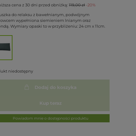
iższa cena z 30 dni przed obniżką:
119,00 zł
-20%
uszka do relaksu z bawełnianym, podwójnym
rowcem wypełniona siemieniem lnianym oraz
ndą. Wymiary opaski to w przybliżeniu: 24 cm x 11cm.
dukt niedostępny
Dodaj do koszyka
Kup teraz
Powiadom mnie o dostępności produktu