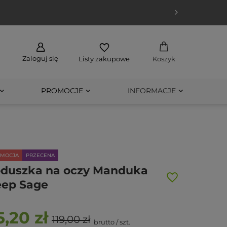
Zaloguj się
Listy zakupowe
Koszyk
PROMOCJE
INFORMACJE
OMOCJA
PRZECENA
duszka na oczy Manduka
ep Sage
5,20 zł
119,00 zł
brutto
/
szt.