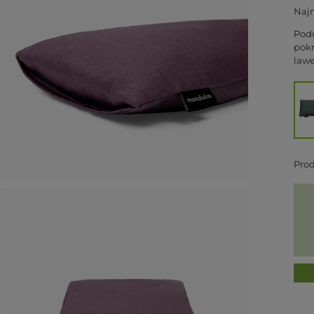
Najn
Pod
pok
lawe
Pro