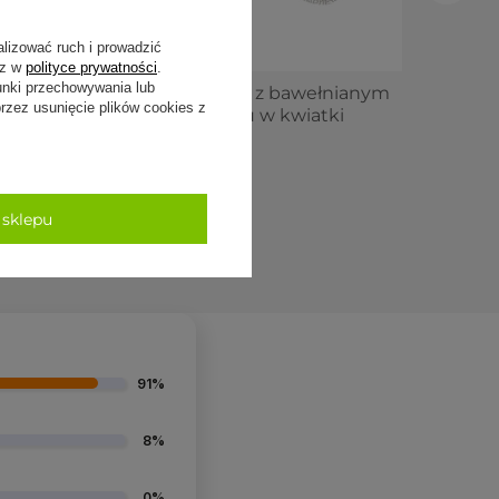
alizować ruch i prowadzić
sz w
polityce prywatności
.
unki przechowywania lub
Woreczek na oczy z bawełnianym
zez usunięcie plików cookies z
pokrowcem - Ecru w kwiatki
 do
56,50 zł
 sklepu
3,58 zł
-11%
91%
8%
0%