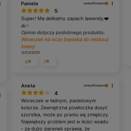
Pamela
zweryfikowano
5
Super! Ma delikatny zapach lawendy.❤️
🙏✨
Opinia dotyczy podobnego produktu:
Woreczek na oczy (opaska do relaksu)
lniany
12/23/2025
0
0
Aneta
zweryfikowano
4
Woreczek w ładnym, pastelowym
kolorze. Zewnętrzna powłoczka dosyć
szorstka, może po praniu się zmiękczy.
Największy problem jest w ilości wsadu
- za dużo ziarenek sprawia, że