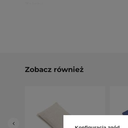
Zalety
Zdejmowany pokrowiec
, bawełniany (lub lnian
Wypełnienie z siemienia lnianego i lawendy
, d
Odcięcie światła
, pomaga wyciszyć wzrok podcza
Rozmiar 20 x 12 cm
, zakrywa oczy i czoło.
Parametry
Parametr
Wartość
Pokrowiec
bawełna (zdejmowany); wariant 
Zobacz również
Wypełnienie
siemię lniane, lawenda
Rozmiar
20 x 12 cm
Masa
ok. 250 g
Warianty
czarny, granatowy, pomarańczow
Dla kogo jest
Konfiguracja zgód