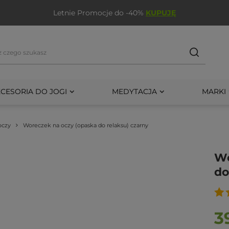
Letnie Promocje do -40%
KUPUJĘ
CESORIA DO JOGI
MEDYTACJA
MARKI
oczy
Woreczek na oczy (opaska do relaksu) czarny
Wo
do
3