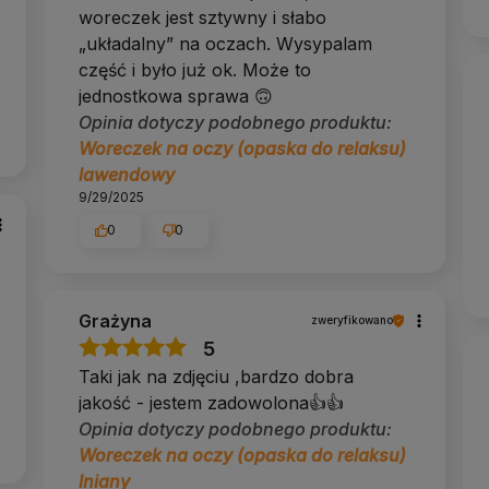
woreczek jest sztywny i słabo
„układalny” na oczach. Wysypalam
część i było już ok. Może to
jednostkowa sprawa 🙃
Opinia dotyczy podobnego produktu:
Woreczek na oczy (opaska do relaksu)
lawendowy
9/29/2025
0
0
Grażyna
zweryfikowano
5
Taki jak na zdjęciu ,bardzo dobra
jakość - jestem zadowolona👍️👍️
Opinia dotyczy podobnego produktu:
Woreczek na oczy (opaska do relaksu)
lniany