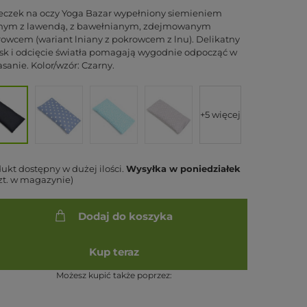
czek na oczy Yoga Bazar wypełniony siemieniem
anym z lawendą, z bawełnianym, zdejmowanym
owcem (wariant lniany z pokrowcem z lnu). Delikatny
sk i odcięcie światła pomagają wygodnie odpocząć w
sanie. Kolor/wzór: Czarny.
+5 więcej
ukt dostępny w dużej ilości
Wysyłka
w poniedziałek
szt. w magazynie)
Dodaj do koszyka
Kup teraz
Możesz kupić także poprzez: