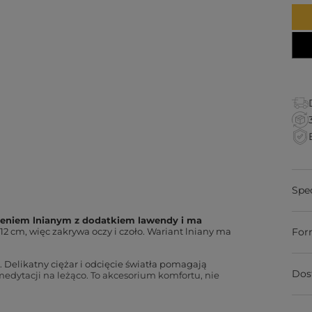
Spe
ieniem lnianym z dodatkiem lawendy i ma
12 cm, więc zakrywa oczy i czoło. Wariant lniany ma
For
. Delikatny ciężar i odcięcie światła pomagają
Dos
medytacji na leżąco. To akcesorium komfortu, nie