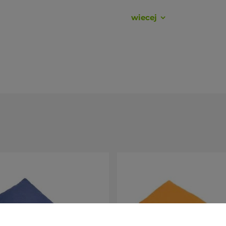
wiecej
y w wariancie lnianym), łatwy do wyprania.
elikatny ciężar i naturalny zapach.
s relaksu.
lniany, len
y, turkusowy w kwiatki, lniany