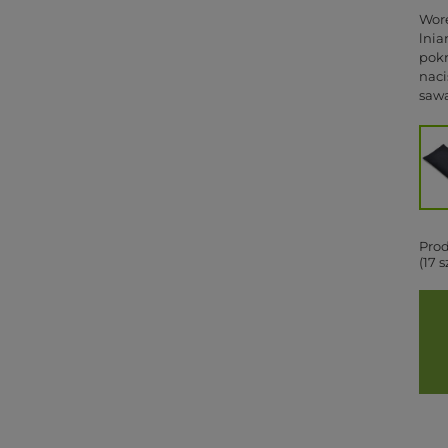
Wore
lni
pokr
naci
sawa
Prod
(17 