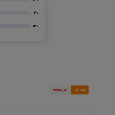
1%
0%
Wyczyść
Szukaj