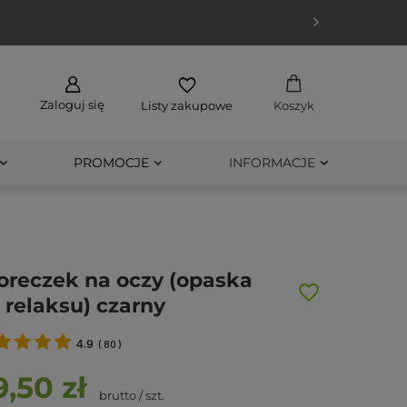
Zaloguj się
Listy zakupowe
Koszyk
PROMOCJE
INFORMACJE
reczek na oczy (opaska
 relaksu) czarny
4.9
(
80
)
9,50 zł
brutto
/
szt.