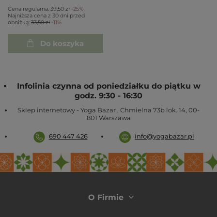
Cena regularna:
39,50 zł
-25%
Najniższa cena z 30 dni przed
obniżką:
33,58 zł
-11%
Do koszyka
Infolinia czynna od poniedziałku do piątku w
godz. 9:30 - 16:30
Sklep internetowy - Yoga Bazar
,
Chmielna 73b lok. 14
,
00-
801
Warszawa
690 447 426
info@yogabazar.pl
O Firmie