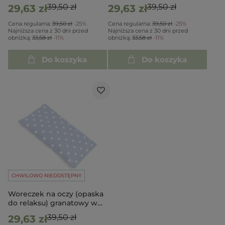
kwiatki
39,50 zł
39,50 zł
29,63 zł
29,63 zł
Cena regularna:
39,50 zł
-25%
Cena regularna:
39,50 zł
-25%
Najniższa cena z 30 dni przed
Najniższa cena z 30 dni przed
obniżką:
33,58 zł
-11%
obniżką:
33,58 zł
-11%
Do koszyka
Do koszyka
CHWILOWO NIEDOSTĘPNY
Woreczek na oczy (opaska
do relaksu) granatowy w
grochy
39,50 zł
29,63 zł