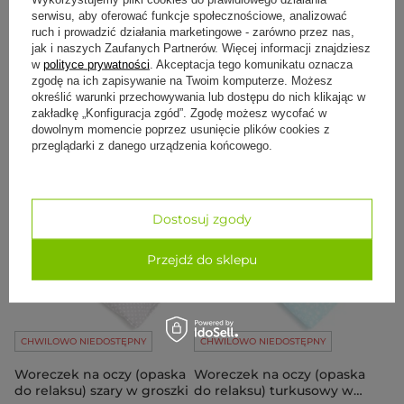
do relaksu) lawendowy
do relaksu) bordowy
serwisu, aby oferować funkcje społecznościowe, analizować
ruch i prowadzić działania marketingowe - zarówno przez nas,
39,50 zł
39,50 zł
29,63 zł
jak i naszych Zaufanych Partnerów. Więcej informacji znajdziesz
w
polityce prywatności
. Akceptacja tego komunikatu oznacza
Cena regularna:
39,50 zł
-25%
zgodę na ich zapisywanie na Twoim komputerze. Możesz
Najniższa cena z 30 dni przed
obniżką:
33,58 zł
-11%
określić warunki przechowywania lub dostępu do nich klikając w
zakładkę „Konfiguracja zgód”. Zgodę możesz wycofać w
dowolnym momencie poprzez usunięcie plików cookies z
Do koszyka
Do koszyka
przeglądarki z danego urządzenia końcowego.
Dostosuj zgody
Przejdź do sklepu
CHWILOWO NIEDOSTĘPNY
CHWILOWO NIEDOSTĘPNY
Woreczek na oczy (opaska
Woreczek na oczy (opaska
do relaksu) szary w groszki
do relaksu) turkusowy w