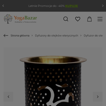
Letnie Promocje do -40%
KUPUJĘ
Strona główna
Dyfuzory do olejków eterycznych
Dyfuzor do olejk