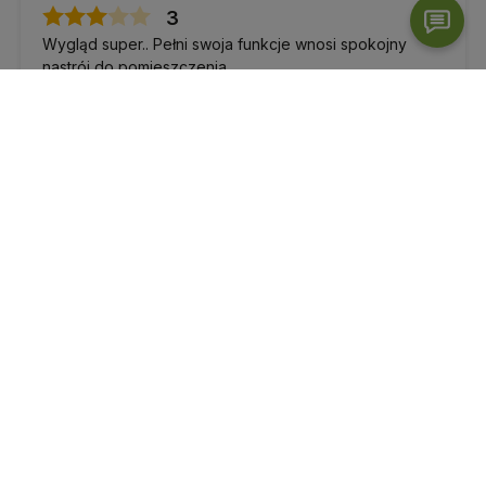
3
Wygląd super.. Pełni swoja funkcje wnosi spokojny
nastrój do pomieszczenia
Opinia dotyczy podobnego produktu:
Dyfuzor do
olejków eterycznych - drzewo życia - 8x9 cm
12/28/2020
0
0
Katarzyna
zweryfikowano
5
Ocena klienta:
Doskonale
11/26/2021
0
0
Katarzyna
zweryfikowano
5
Ocena klienta:
Doskonale
5/30/2021