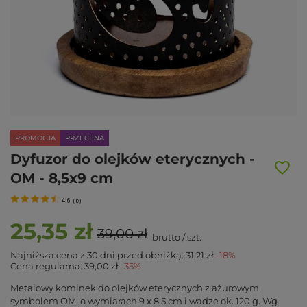
PROMOCJA
PRZECENA
Dyfuzor do olejków eterycznych -
OM - 8,5x9 cm
4.6
(
8
)
25,35 zł
39,00 zł
brutto
/
szt.
Najniższa cena z 30 dni przed obniżką:
31,21 zł
-18%
Cena regularna:
39,00 zł
-35%
Metalowy kominek do olejków eterycznych z ażurowym
symbolem OM, o wymiarach 9 x 8,5 cm i wadze ok. 120 g. Wg