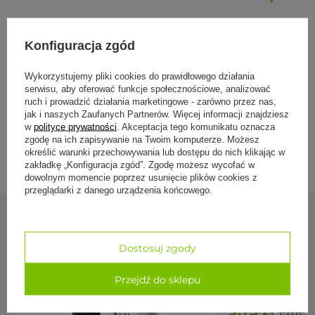
Kompletny zestaw
, kominek, miseczka na olejek,
drewniana podkładka i świeczka.
Ażurowy symbol OM
, dekoracyjny wzór podświetlany
płomieniem.
Konfiguracja zgód
Specyfikacja
Metalowa konstrukcja na drewnianej podstawce
,
stabilna w użyciu.
Wykorzystujemy pliki cookies do prawidłowego działania
serwisu, aby oferować funkcje społecznościowe, analizować
Formy płatności
Parametry
ruch i prowadzić działania marketingowe - zarówno przez nas,
jak i naszych Zaufanych Partnerów. Więcej informacji znajdziesz
w
polityce prywatności
. Akceptacja tego komunikatu oznacza
Parametr
Wartość
Dostawa i zwroty
zgodę na ich zapisywanie na Twoim komputerze. Możesz
określić warunki przechowywania lub dostępu do nich klikając w
Typ
dyfuzor (kominek) do olejków eterycznych
zakładkę „Konfiguracja zgód”. Zgodę możesz wycofać w
dowolnym momencie poprzez usunięcie plików cookies z
Materiał
metal (stelaż) + drewno (podstawka) + karton
(opakowanie)
przeglądarki z danego urządzenia końcowego.
Wymiary
9 x 8,5 cm
Zobacz również
Waga
ok. 120 g
Dostosuj zgody
Kraj
Indie (wg producenta)
PROMOCJA
produkcji
Przejdź do sklepu
Podstawka na k
Zestaw
kominek, miseczka, drewniana podkładka,
świeczka
9,75 zł
15,00 z