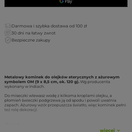
Darmowa i szybka dostawa od 100 zł
30 dni na łatwy zwrot
Bezpieczne zakupy
Metalowy kominek do olejków eterycznych z ażurowym
symbolem OM (9 x 8,5 cm, ok. 120 g).
Wg producenta
wykonany w Indiach.
Do miseczki wlewasz wodę z kilkoma kroplami olejku, a
płomień świeczki podgrzewa ją od spodu i powoli uwalnia
zapach. Ażurowy wzór przepuszcza światło, więc kominek pełni
też rolę dekoracji.
Zalety
wiecej