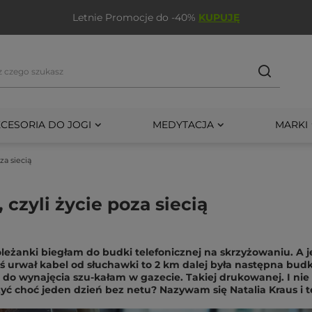
Letnie Promocje do -40%
KUPUJĘ
CESORIA DO JOGI
MEDYTACJA
MARKI
za siecią
czyli życie poza siecią
żanki biegłam do budki telefonicznej na skrzyżowaniu. A je
toś urwał kabel od słuchawki to 2 km dalej była następna bud
do wynajęcia szu-kałam w gazecie. Takiej drukowanej. I nie 
żyć choć jeden dzień bez netu? Nazywam się Natalia Kraus i t