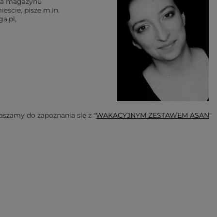
elna magazynu
eście, pisze m.in.
a.pl,
raszamy do zapoznania się z "
WAKACYJNYM ZESTAWEM ASAN
"