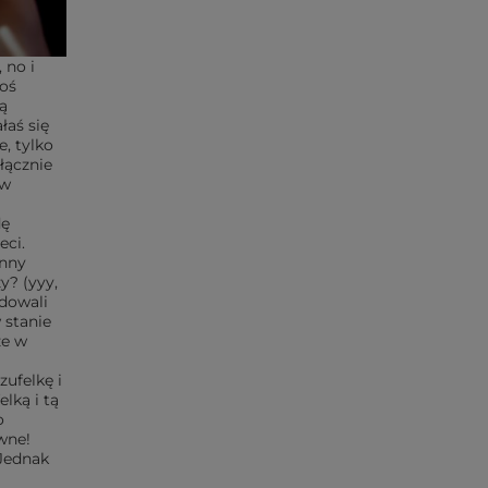
 no i
Coś
są
łaś się
, tylko
łącznie
ów
dę
eci.
inny
y? (yyy,
dowali
 stanie
że w
zufelkę i
lką i tą
o
wne!
 Jednak