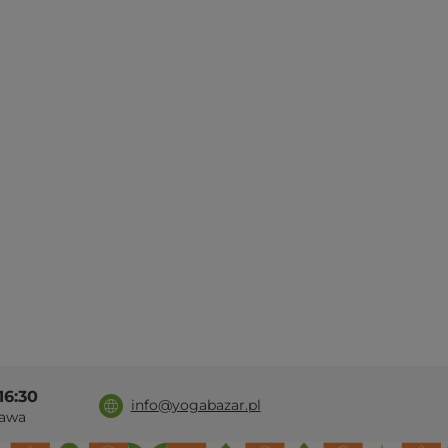
16:30
info@yogabazar.pl
awa