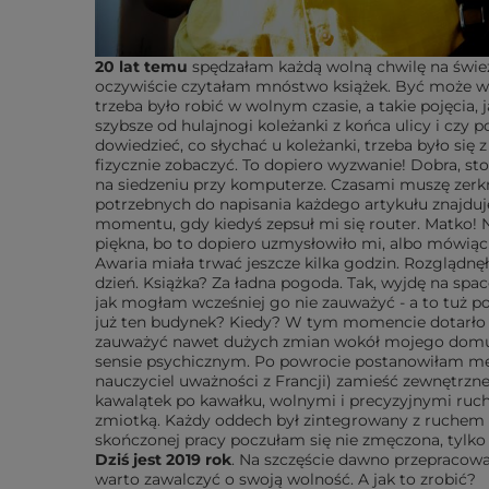
20 lat temu
spędzałam każdą wolną chwilę na śwież
oczywiście czytałam mnóstwo książek. Być może wł
trzeba było robić w wolnym czasie, a takie pojęcia, j
szybsze od hulajnogi koleżanki z końca ulicy i czy 
dowiedzieć, co słychać u koleżanki, trzeba było się 
fizycznie zobaczyć. To dopiero wyzwanie! Dobra, sto
na siedzeniu przy komputerze. Czasami muszę zerkną
potrzebnych do napisania każdego artykułu znajduję
momentu, gdy kiedyś zepsuł mi się router. Matko! N
piękna, bo to dopiero uzmysłowiło mi, albo mówiąc 
Awaria miała trwać jeszcze kilka godzin. Rozglądn
dzień. Książka? Za ładna pogoda. Tak, wyjdę na space
jak mogłam wcześniej go nie zauważyć - a to tuż p
już ten budynek? Kiedy? W tym momencie dotarło do
zauważyć nawet dużych zmian wokół mojego domu, a
sensie psychicznym. Po powrocie postanowiłam 
nauczyciel uważności z Francji) zamieść zewnętrzne
kawalątek po kawałku, wolnymi i precyzyjnymi ruch
zmiotką. Każdy oddech był zintegrowany z ruchem 
skończonej pracy poczułam się nie zmęczona, tylko 
Dziś jest 2019 rok
. Na szczęście dawno przepracował
warto zawalczyć o swoją wolność. A jak to zrobić?