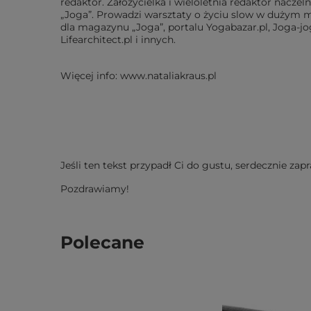
redaktor. Założycielka i wieloletnia redaktor nacz
„Joga”. Prowadzi warsztaty o życiu slow w dużym mi
dla magazynu „Joga”, portalu Yogabazar.pl, Joga-jog
Lifearchitect.pl i innych.
Więcej info: www.nataliakraus.pl
Jeśli ten tekst przypadł Ci do gustu, serdecznie zap
Pozdrawiamy!
Polecane