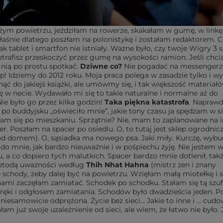
ym powietrzu, jeździłam na rowerze, skakałam w gumę, w linkę,
aśnie dlatego poszłam na polonistykę i zostałam redaktorem. 
ak tablet i smartfon nie istniały. Ważne było, czy twoje Wigry 3 
potrafisz przeskoczyć przez gumę na wysokości ramion. Jeśli chcia
z nią po prostu spotkać.
Dziwne co?
Nie pogadać na messengerze
p! Idziemy do 2012 roku. Moja praca polega w zasadzie tylko i wy
ć do jakiejś książki, ale umówmy się, i tak większość materiał
 w necie. Wydawało mi się to takie naturalne i normalne aż do
ie było go przez kilka godzin!
Taka piękna katastrofa
. Napraw
po buddyjsku „oświeciło mnie”, jakie tony czasu ja spędzam w si
ęłam się po mieszkaniu. Sprzątnie? Nie, mam to zaplanowane na 
r. Poszłam na spacer po osiedlu. O, to tutaj jest sklep ogrodnicz
od domem). O, sąsiadka ma nowego psa. Jaki miły. Kurczę, wybu
 mnie, jak bardzo nieuważnie i w pośpiechu żyję. Nie jestem w
 co dopiero tych malutkich. Spacer bardzo mnie dotlenił, tak
metodą uważności według
Thih Nhat Hahna
(mistrz zen i znany
 schody, żeby dalej być na powietrzu. Wzięłam małą miotełkę i s
ami zaczęłam zamiatać. Schodek po schodku. Stałam się tą szufe
ręki i odgłosem zamiatania. Schodów było dwadzieścia jeden. P
niesamowicie odprężona. Życie bez sieci… Jakie to inne i … cudo
am już swoje uzależnienie od sieci, ale wiem, że łatwo nie było.