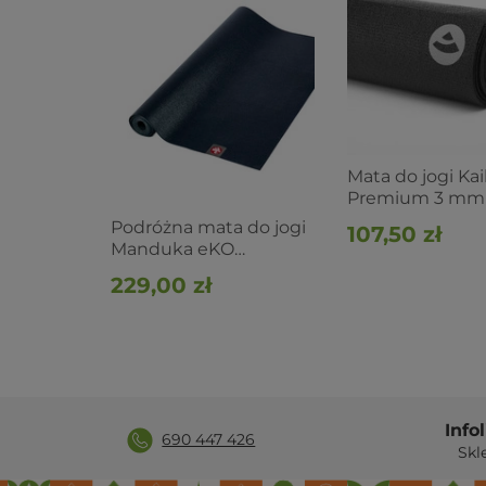
Mata do jogi Kai
Premium 3 mm 
czarna
Podróżna mata do jogi
107,50 zł
Manduka eKO
SuperLite Travel 1.5mm
229,00 zł
- Midnight
Info
690 447 426
Skl