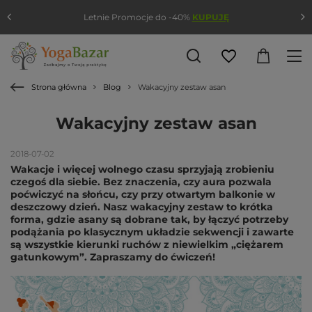
Letnie Promocje do -40%
KUPUJĘ
Strona główna
Blog
Wakacyjny zestaw asan
Wakacyjny zestaw asan
2018-07-02
Wakacje i więcej wolnego czasu sprzyjają zrobieniu
czegoś dla siebie. Bez znaczenia, czy aura pozwala
poćwiczyć na słońcu, czy przy otwartym balkonie w
deszczowy dzień. Nasz wakacyjny zestaw to krótka
forma, gdzie asany są dobrane tak, by łączyć potrzeby
podążania po klasycznym układzie sekwencji i zawarte
są wszystkie kierunki ruchów z niewielkim „ciężarem
gatunkowym”. Zapraszamy do ćwiczeń!