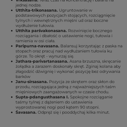
Vrksasana.
Teraz czas na koncentrację i balans na
jednej nodze.
Utthita-trikonasana.
Ugruntowanie w
podstawowych pozycjach stojących, rozciągnięcie
tylnych i wewnętrznych mięśni ud oraz boczne
wydłużenie tułowia.
Utthita parśvakonasana.
Rozwinięcie bocznego
rozciągania i dbałość o ustawienie nogi, tułowia i
ramienia w osi ciała.
Paripurna-navasana.
Balansuj korzystając z paska na
stopach oraz pracuj nad wydłużaniem tułowia ku
górze. To okręt - wynurzaj się.
Jathara-parivartanasana.
Asana brzuszna, skręcanie
żołądka a zarazem doskonały skręt. Zginaj kolana aby
złagodzić dźwignię i wykonać pozycję bez odrywania
barków
Janu-sirsasana.
Pozycja ze skrętem oraz skłon do
przodu, rozciągająca jedną z najważniejszych taśm
mięśniowych zaangażowanych w czasie chodu.
Supta-pdangusthasana I.
Spokojne rozciąganie
taśmy tylnej z dążeniem do ustawienia
wyprostowanej nogi pod kątem 90 stopni.
Śavasana.
Odpręż się i pooddychaj kilka minut.