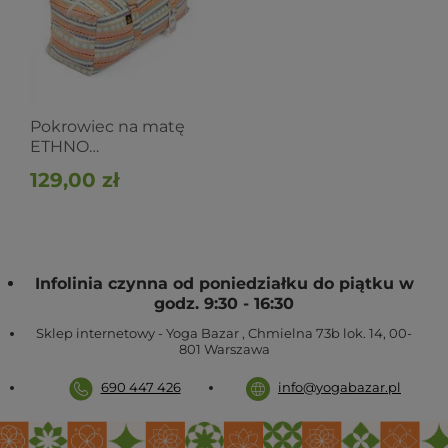
Pokrowiec na matę
ETHNO
brzoskwiniowy
129,00 zł
Infolinia czynna od poniedziałku do piątku w
godz. 9:30 - 16:30
Sklep internetowy - Yoga Bazar
,
Chmielna 73b lok. 14
,
00-
801
Warszawa
690 447 426
info@yogabazar.pl