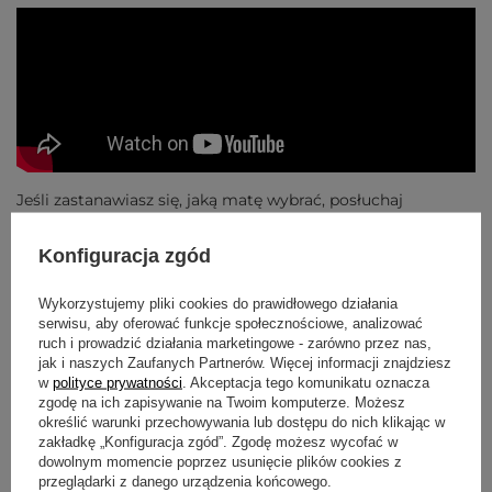
Jeśli zastanawiasz się, jaką matę wybrać, posłuchaj
rozmowy z Markiem Rogowskim — właścicielem Yoga
Bazar — w podcaście Portal Jogi. W rozmowie znajdziesz
Konfiguracja zgód
odpowiedzi na pytania o materiały (kauczuk, poliuretan,
PVC, mikrofibra, korek), grubość maty do domu i w
podróży, pielęgnację oraz dobór akcesoriów — klocków,
Wykorzystujemy pliki cookies do prawidłowego działania
pasków i wałków.
serwisu, aby oferować funkcje społecznościowe, analizować
ruch i prowadzić działania marketingowe - zarówno przez nas,
Kilka słów o autorze:
jak i naszych Zaufanych Partnerów. Więcej informacji znajdziesz
w
polityce prywatności
. Akceptacja tego komunikatu oznacza
Mateusz Stańczak - mgr fizjoterapii, absolwent AWF w
zgodę na ich zapisywanie na Twoim komputerze. Możesz
Poznaniu, a także wieloletni instruktor oraz szkoleniowiec w
określić warunki przechowywania lub dostępu do nich klikając w
zakresie ćwiczeń jogi.
zakładkę „Konfiguracja zgód”. Zgodę możesz wycofać w
dowolnym momencie poprzez usunięcie plików cookies z
Mateusz specjalizuje się w metodyce oraz leczniczym
przeglądarki z danego urządzenia końcowego.