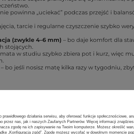
eczeństwo.
nie powinna „uciekać” podczas przejść i balans
jęcia, tarcie i regularne czyszczenie szybko wery
acja (zwykle 4–6 mm)
– bo daje komfort dla st
ch stojących.
mata w studiu szybko zbiera pot i kurz, więc m
h.
– bo jeśli nosisz matę kilka razy w tygodniu, zby
studiu jogi – poznaj je wszystkie!
o prawidłowego działania serwisu, aby oferować funkcje społecznościowe, an
no przez nas, jak i naszych Zaufanych Partnerów. Więcej informacji znajdzie
rmony 5mm (188cm)
nacza zgodę na ich zapisywanie na Twoim komputerze. Możesz określić war
kładkę „Konfiguracja zgód”. Zgodę możesz wycofać w dowolnym momencie popr