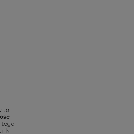
y to,
ność
,
 tego
unki