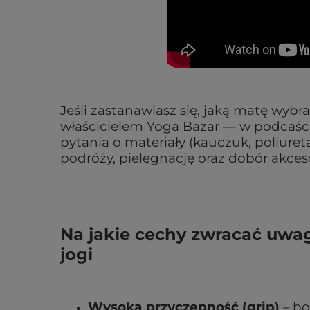
Jeśli zastanawiasz się, jaką matę wy
właścicielem Yoga Bazar — w podcaści
pytania o materiały (kauczuk, poliuret
podróży, pielęgnację oraz dobór akce
Na jakie cechy zwracać uwa
jogi
Wysoka przyczepność (grip)
– bo