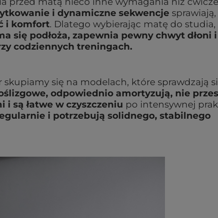
wia przed matą nieco inne wymagania niż ćwicz
użytkowanie i dynamiczne sekwencje
sprawiają,
ć i komfort
. Dlatego wybierając matę do studia,
ma się podłoża, zapewnia pewny chwyt dłoni i
rzy codziennych treningach.
 skupiamy się na modelach, które sprawdzają s
oślizgowe, odpowiednio amortyzują, nie prze
i i są łatwe w czyszczeniu
po intensywnej prak
egularnie i potrzebują solidnego, stabilnego