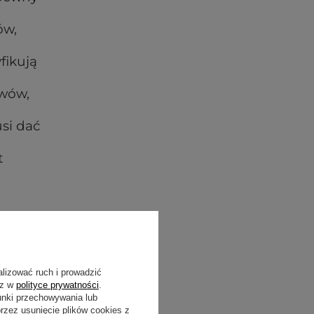
ów,
fikują
awów,
usi dać
t
alizować ruch i prowadzić
sz w
polityce prywatności
.
unki przechowywania lub
zez usunięcie plików cookies z