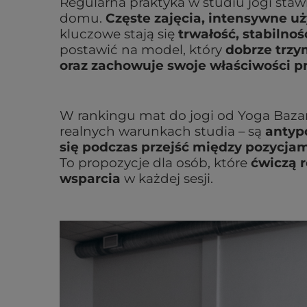
Regularna praktyka w studiu jogi sta
domu.
Częste zajęcia, intensywne 
kluczowe stają się
trwałość, stabilnoś
postawić na model, który
dobrze trzy
oraz zachowuje swoje właściwości p
W rankingu mat do jogi od Yoga Bazar
realnych warunkach studia – są
antyp
się podczas przejść między pozycjam
To propozycje dla osób, które
ćwiczą r
wsparcia
w każdej sesji.