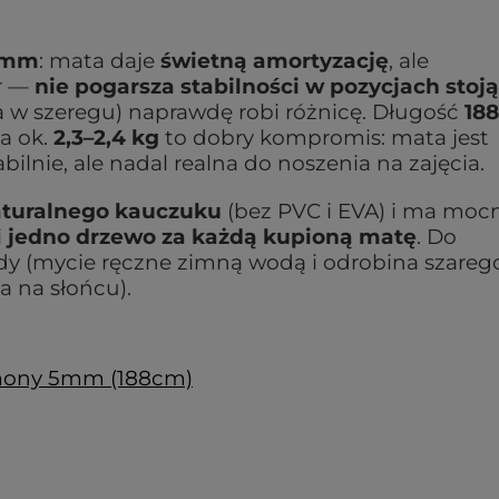
 mm
: mata daje
świetną amortyzację
, ale
ar —
nie pogarsza stabilności w pozycjach stoj
nia w szeregu) naprawdę robi różnicę. Długość
188
ga ok.
2,3–2,4 kg
to dobry kompromis: mata jest
bilnie, ale nadal realna do noszenia na zajęcia.
turalnego kauczuku
(bez PVC i EVA) i ma moc
i
jedno drzewo za każdą kupioną matę
. Do
ady (mycie ręczne zimną wodą i odrobina szareg
a na słońcu).
mony 5mm (188cm)