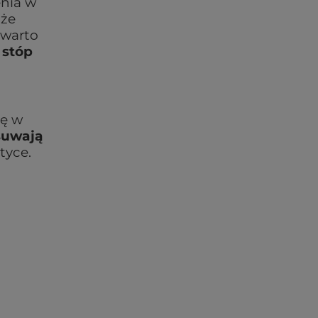
enia w
 że
 warto
 stóp
ię w
suwają
tyce.