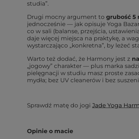
studia”.
Drugi mocny argument to
grubość 5
jednocześnie — jak opisuje Yoga Baz
co w sali (balanse, przejścia, ustawie
daje więcej miejsca na praktykę, a wa
wystarczająco „konkretna”, by leżeć sta
Warto też dodać, że Harmony jest z
na
„jogowy” charakter — plus marka sadz
pielęgnacji w studiu masz proste zas
mydła; bez UV cleanerów i bez suszeni
Sprawdź matę do jogi
Jade Yoga Har
Opinie o macie