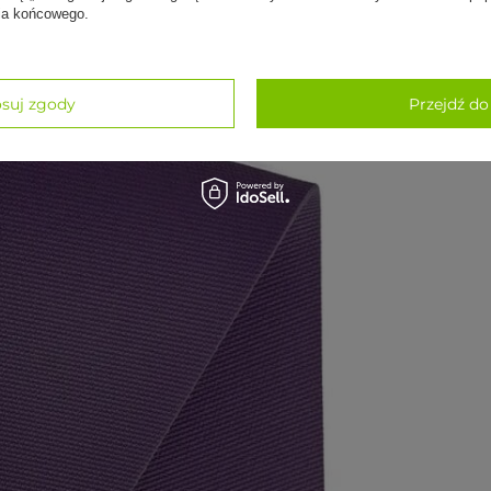
nia końcowego.
suj zgody
Przejdź do