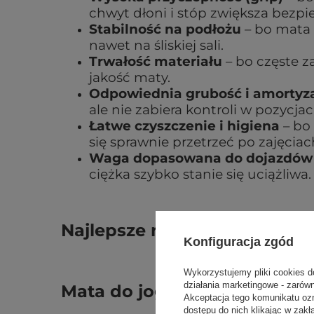
chwyt dłoni i stóp zwiększa bezpi
Stabilność na podłożu
– bo mata 
nawet na śliskiej sali.
Trwałość materiału
– bo częste za
jakość maty.
Odpowiednia grubość i amortyz
ale nie zabiera kontroli w pozycja
Łatwe czyszczenie i higiena
– bo 
się sprawnie przetrzeć po zajęciac
Waga dopasowana do dojazdów
ciężka szybko stanie się uciążliwa.
Najlepsze maty do ćwiczeń w 
Konfiguracja zgód
Wykorzystujemy pliki cookies d
działania marketingowe - zarów
Mata do jogi Jade Yoga Ha
Akceptacja tego komunikatu oz
dostępu do nich klikając w za