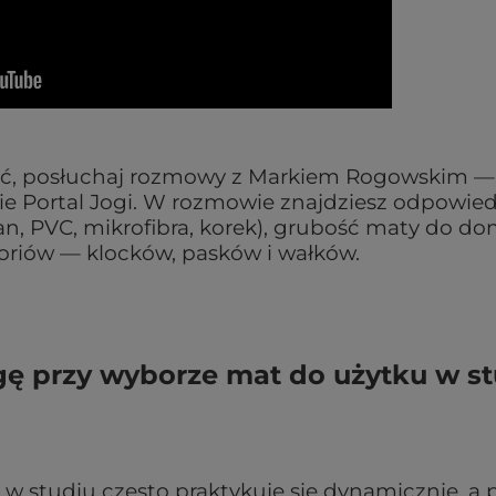
brać, posłuchaj rozmowy z Markiem Rogowskim —
e Portal Jogi. W rozmowie znajdziesz odpowied
an, PVC, mikrofibra, korek), grubość maty do do
soriów — klocków, pasków i wałków.
gę przy wyborze mat do użytku w st
 w studiu często praktykuje się dynamicznie, a