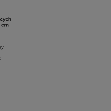
ących
,
 cm
ny
o