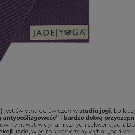
)
jest świetna do ćwiczeń w
studiu jogi
, bo łącz
 antypoślizgowość” i bardzo dobrą przyczep
ą pewnie nawet w dynamicznych sekwencjach. Do
ekcji Jade
, więc to sprawdzony wybór „pod war