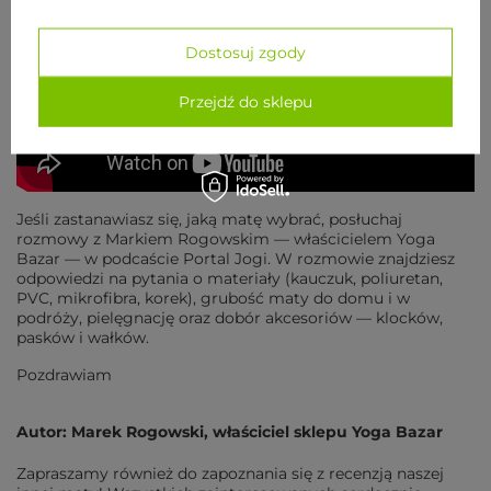
Dostosuj zgody
Przejdź do sklepu
Jeśli zastanawiasz się, jaką matę wybrać, posłuchaj
rozmowy z Markiem Rogowskim — właścicielem Yoga
Bazar — w podcaście Portal Jogi. W rozmowie znajdziesz
odpowiedzi na pytania o materiały (kauczuk, poliuretan,
PVC, mikrofibra, korek), grubość maty do domu i w
podróży, pielęgnację oraz dobór akcesoriów — klocków,
pasków i wałków.
Pozdrawiam
Autor: Marek Rogowski, właściciel sklepu Yoga Bazar
Zapraszamy również do zapoznania się z recenzją naszej