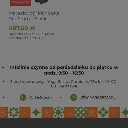
PROMOCJA
Mata do jogi Manduka
Pro 6mm - Black
497,50 zł
Najniższa cena z 30 dni przed
obniżką:
599,00 zł
-16%
Infolinia czynna od poniedziałku do piątku w
godz. 9:30 - 16:30
Sklep internetowy - Yoga Bazar
,
Chmielna 73b lok. 14
,
00-
801
Warszawa
690 447 426
info@yogabazar.pl