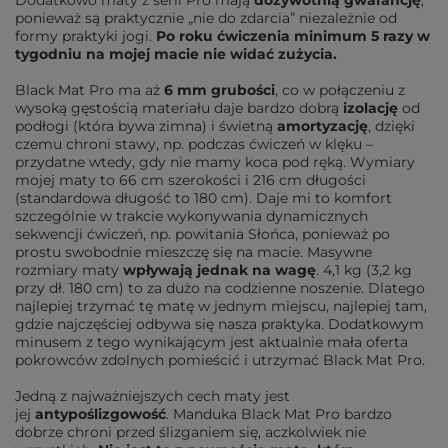
ponieważ są praktycznie „nie do zdarcia” niezależnie od
formy praktyki jogi.
Po roku ćwiczenia minimum 5 razy w
tygodniu na mojej macie nie widać zużycia.
Black Mat Pro ma aż
6 mm grubości
, co w połączeniu z
wysoką gęstością materiału daje bardzo dobrą
izolację
od
podłogi (która bywa zimna) i świetną
amortyzację
, dzięki
czemu chroni stawy, np. podczas ćwiczeń w klęku –
przydatne wtedy, gdy nie mamy koca pod ręką. Wymiary
mojej maty to 66 cm szerokości i 216 cm długości
(standardowa długość to 180 cm). Daje mi to komfort
szczególnie w trakcie wykonywania dynamicznych
sekwencji ćwiczeń, np. powitania Słońca, ponieważ po
prostu swobodnie mieszczę się na macie. Masywne
rozmiary maty
wpływają jednak na wagę
. 4,1 kg (3,2 kg
przy dł. 180 cm) to za dużo na codzienne noszenie. Dlatego
najlepiej trzymać tę matę w jednym miejscu, najlepiej tam,
gdzie najczęściej odbywa się nasza praktyka. Dodatkowym
minusem z tego wynikającym jest aktualnie mała oferta
pokrowców zdolnych pomieścić i utrzymać Black Mat Pro.
Jedną z najważniejszych cech maty jest
jej
antypoślizgowość
. Manduka Black Mat Pro bardzo
dobrze chroni przed ślizganiem się, aczkolwiek nie