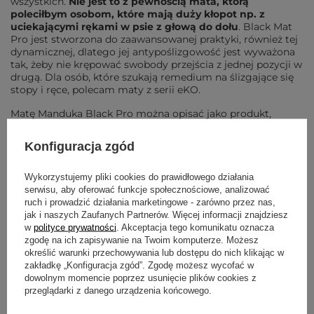
wszystkich.
Nie jest to z pewnością mata, którą
poleciłbym osobom, które mają duży kłopot np. z
uciekającymi rękami w psie z głową do dołu
. Black Mat
Pro jest stworzona do zaawansowanej praktyki, również tej
dynamicznej, dlatego jej antypoślizgowość jest wyważona
tak, żeby nie krępować swobody przejścia z jednej pozycji w
drugą. Dla osób, które szukają remedium na ślizgające się
stopy i ręce, polecam maty z serii eKO.
Matę Manduka Black Pro można opisać jako produkt,
którego właściwości poprawiają się z każdym użyciem. Im
więcej na niej ćwiczymy, tym lepiej zachowuje się w trakcie
Konfiguracja zgód
praktyki jogi. Chociaż niektórym osobom może zająć 2-3
miesiące, żeby się do niej przyzwyczaić, większość z nich
później nie wyobraża sobie korzystania z innej maty, tak jak
Wykorzystujemy pliki cookies do prawidłowego działania
ja. Warto jednak zaznaczyć, że zdarzają się przypadki
serwisu, aby oferować funkcje społecznościowe, analizować
zwrotów, głównie ze względu na ewentualne ślizganie się
ruch i prowadzić działania marketingowe - zarówno przez nas,
maty. Z tego powodu dobrze jest dobrze przemyśleć, czy
jak i naszych Zaufanych Partnerów. Więcej informacji znajdziesz
jest to dla nas najlepszy wybór, tym bardziej że jest to
w
polityce prywatności
. Akceptacja tego komunikatu oznacza
również najdroższa mata na rynku.
zgodę na ich zapisywanie na Twoim komputerze. Możesz
określić warunki przechowywania lub dostępu do nich klikając w
Jeśli szukasz innych
mat do jogi
, warto zajrzeć na stronę
zakładkę „Konfiguracja zgód”. Zgodę możesz wycofać w
naszego sklepu, gdzie dostępne są różnorodne modele o
dowolnym momencie poprzez usunięcie plików cookies z
różnych właściwościach, które mogą bardziej odpowiadać
przeglądarki z danego urządzenia końcowego.
indywidualnym preferencjom i potrzebom ćwiczącego.