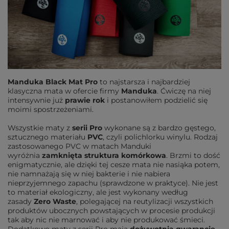
Manduka Black Mat Pro
to najstarsza i najbardziej
klasyczna mata w ofercie firmy
Manduka
. Ćwiczę na niej
intensywnie już
prawie rok
i postanowiłem podzielić się
moimi spostrzeżeniami.
Wszystkie maty z
serii Pro
wykonane są z bardzo gęstego,
sztucznego materiału
PVC
, czyli polichlorku winylu. Rodzaj
zastosowanego PVC w matach Manduki
wyróżnia
zamknięta struktura komórkowa
. Brzmi to dość
enigmatycznie, ale dzięki tej cesze mata nie nasiąka potem,
nie namnażają się w niej bakterie i nie nabiera
nieprzyjemnego zapachu (sprawdzone w praktyce). Nie jest
to materiał ekologiczny, ale jest wykonany według
zasady
Zero Waste
, polegającej na reutylizacji wszystkich
produktów ubocznych powstających w procesie produkcji
tak aby nic nie marnować i aby nie produkować śmieci.
Dodatkowo maty z serii Pro mają
dożywotnią gwarancję
,