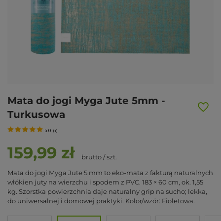
Mata do jogi Myga Jute 5mm -
Turkusowa
5.0
(
1
)
159,99 zł
brutto
/
szt.
Mata do jogi Myga Jute 5 mm to eko-mata z fakturą naturalnych
włókien juty na wierzchu i spodem z PVC. 183 × 60 cm, ok. 1,55
kg. Szorstka powierzchnia daje naturalny grip na sucho; lekka,
do uniwersalnej i domowej praktyki. Kolor/wzór: Fioletowa.