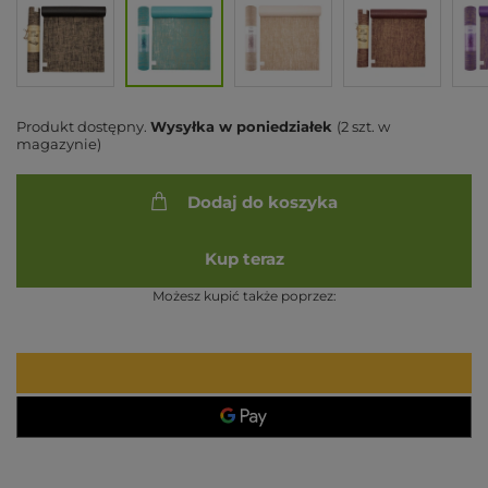
Produkt dostępny
Wysyłka
w poniedziałek
(2 szt. w
magazynie)
Dodaj do koszyka
Kup teraz
Możesz kupić także poprzez: