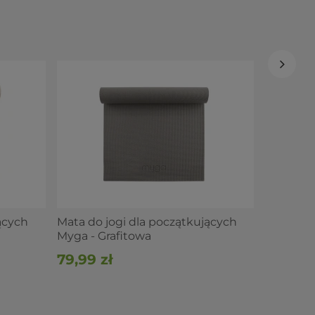
Mata do 
Myga - 
79,99 z
ących
Mata do jogi dla początkujących
Myga - Grafitowa
79,99 zł