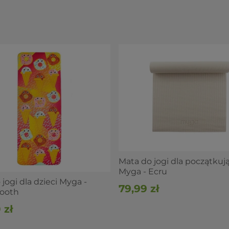
 pole eksportu podaje 200 g, patrz Flagi)
iedzące i leżące, medytacja
ła (miękki materiał)
Mata do jogi dla początkuj
Myga - Ecru
ska waga.
ie w pozycje przy napiętych biodrach czy barkach.
jogi dla dzieci Myga -
79,99 zł
, a także jako siedzisko do medytacji.
ooth
 zł