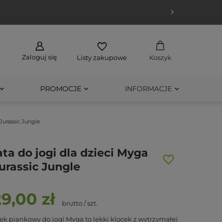
Zaloguj się
Listy zakupowe
Koszyk
PROMOCJE
INFORMACJE
 Jurassic Jungle
ta do jogi dla dzieci Myga
Jurassic Jungle
29,00 zł
brutto
/
szt.
ek piankowy do jogi Myga to lekki klocek z wytrzymałej