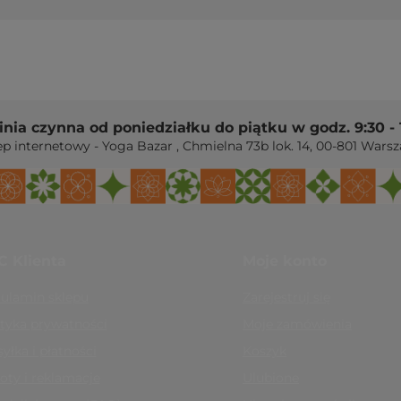
żarem
, pianka jest miękka. Pewniejsze podparcie da
odziewać
godnie się go nosi i manewruje nim w trakcie
 przy pełnym nacisku dłoni lub stopy pianka ugina
linia czynna od poniedziałku do piątku w godz. 9:30 - 
wniejsze będą cięższe materiały.
ep internetowy - Yoga Bazar
,
Chmielna 73b lok. 14
,
00-801
Warsz
 lub detergentem rozcieńczonym w wodzie.
C Klienta
Moje konto
ulamin sklepu
Zarejestruj się
w pozycjach stojących.
klocki do jogi
ityka prywatności
Moje zamówienia
awowy zestaw pomocy.
paski do jogi
ktyki.
poradnik: jaką matę wybrać
yłka i płatności
Koszyk
oty i reklamacje
Ulubione