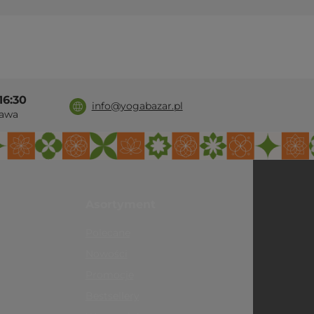
16:30
info@yogabazar.pl
awa
Asortyment
Polecane
Nowości
Promocje
Bestsellery