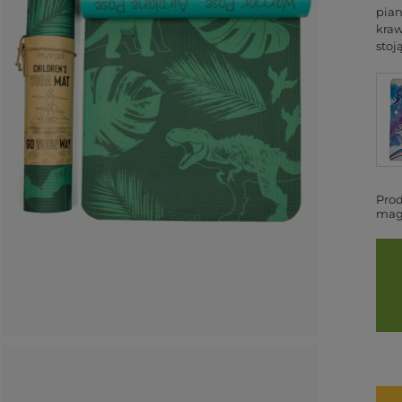
pian
kraw
stoj
Pro
mag