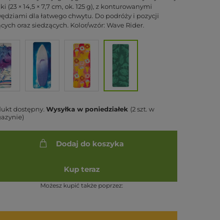
ki (23 × 14,5 × 7,7 cm, ok. 125 g), z konturowanymi
ędziami dla łatwego chwytu. Do podróży i pozycji
ących oraz siedzących. Kolor/wzór: Wave Rider.
dukt dostępny
Wysyłka
w poniedziałek
(2 szt. w
azynie)
Dodaj do koszyka
Kup teraz
Możesz kupić także poprzez: