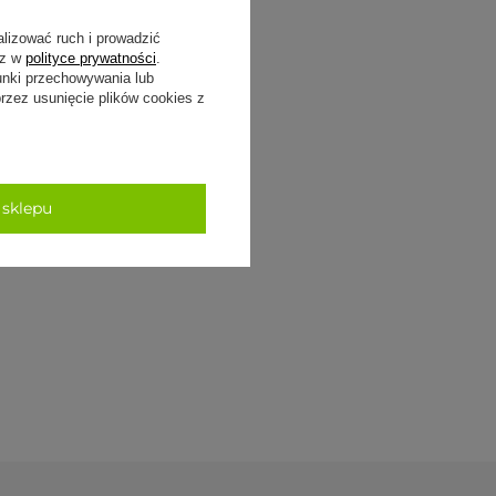
alizować ruch i prowadzić
sz w
polityce prywatności
.
unki przechowywania lub
zez usunięcie plików cookies z
 sklepu