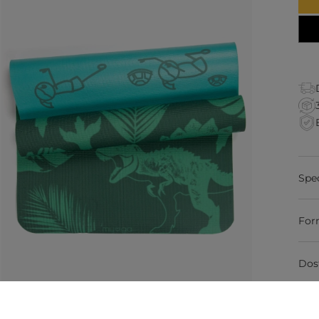
Spe
For
Dos