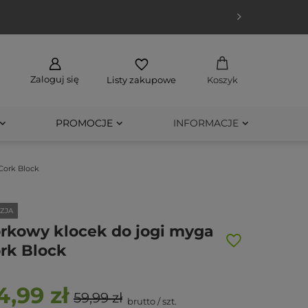
Zaloguj się
Listy zakupowe
Koszyk
PROMOCJE
INFORMACJE
Cork Block
ZJA
rkowy klocek do jogi myga
rk Block
4,99 zł
59,99 zł
brutto
/
szt.