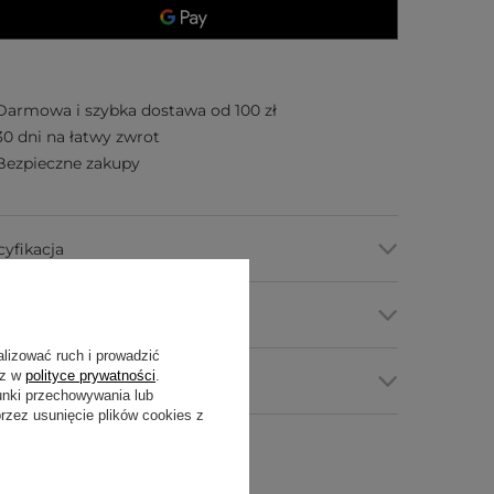
Darmowa i szybka dostawa od 100 zł
30 dni na łatwy zwrot
Bezpieczne zakupy
cyfikacja
my płatności
alizować ruch i prowadzić
sz w
polityce prywatności
.
tawa i zwroty
unki przechowywania lub
zez usunięcie plików cookies z