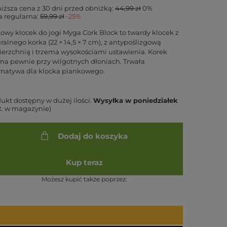
iższa cena z 30 dni przed obniżką:
44,99 zł
0%
 regularna:
59,99 zł
-25%
owy klocek do jogi Myga Cork Block to twardy klocek z
ralnego korka (22 × 14,5 × 7 cm), z antypoślizgową
erzchnią i trzema wysokościami ustawienia. Korek
ma pewnie przy wilgotnych dłoniach. Trwała
rnatywa dla klocka piankowego.
ukt dostępny w dużej ilości
Wysyłka
w poniedziałek
zt. w magazynie)
Dodaj do koszyka
Kup teraz
Możesz kupić także poprzez: