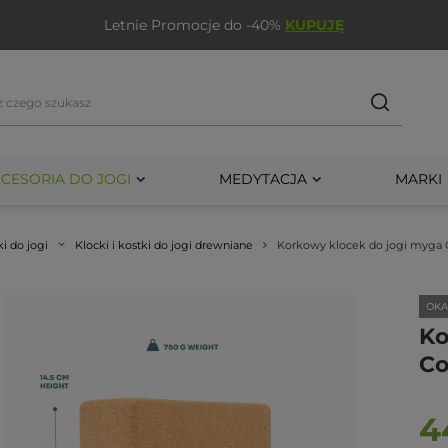
Letnie Promocje do -40%
KUPUJĘ
CESORIA DO JOGI
MEDYTACJA
MARKI
ki do jogi
Klocki i kostki do jogi drewniane
Korkowy klocek do jogi myga 
OKA
Ko
Co
4