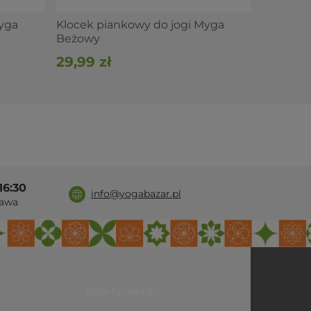
Myga
Klocek piankowy do jogi Myga
Beżowy
29,99 zł
16:30
info@yogabazar.pl
awa
Asortyment