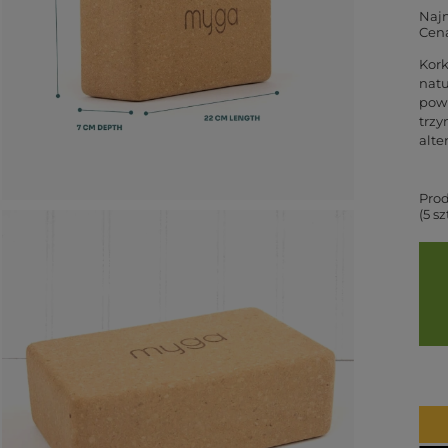
Najn
Cena
Kork
natu
powi
trzy
alte
Prod
(5 s