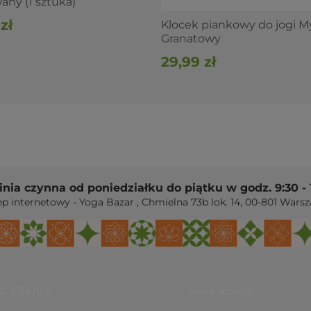
any (1 sztuka)
zł
Klocek piankowy do jogi 
Granatowy
arcia z regulacją wysokości.
29,99 zł
ym korek daje pewny chwyt.
zybliżyć podłogę i pogłębiać pozycje.
óży
, lżejszy będzie
klocek piankowy
.
 podparciu
, pewniejszy będzie
klocek bambusowy
linia czynna od poniedziałku do piątku w godz. 9:30 - 
odziewać
ep internetowy - Yoga Bazar
,
Chmielna 73b lok. 14
,
00-801
Warsz
h, a Cork Block dodatkowo ustawisz na trzech
zy bambusa, ale przy dobrej jakości surowca klocek
C Klienta
Moje konto
y odporny na wilgoć.
ciepła.