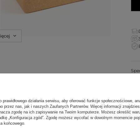
ięcej
Spe
 wytrzymały klocek z naturalnego korka (22 × 14,5
ią ustawienia na trzech wysokościach.
Korek
For
o prawidłowego działania serwisu, aby oferować funkcje społecznościowe, an
sokości? Ten klocek ustawisz na trzech poziomach i
no przez nas, jak i naszych Zaufanych Partnerów. Więcej informacji znajdzie
Dos
zgowa powierzchnia utrzymuje pewny chwyt nawet przy
nacza zgodę na ich zapisywanie na Twoim komputerze. Możesz określić war
 Korek jest z natury antystatyczny i antybakteryjny, wg
kładkę „Konfiguracja zgód”. Zgodę możesz wycofać w dowolnym momencie popr
 i kurzem.
W Yoga Bazar chętnie pomożemy dobrać
nia końcowego.
wiecej