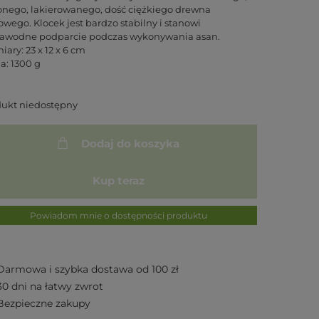
onego, lakierowanego, dość ciężkiego drewna
wego. Klocek jest bardzo stabilny i stanowi
zawodne podparcie podczas wykonywania asan.
ary: 23 x 12 x 6 cm
: 1300 g
dukt niedostępny
Dodaj do koszyka
Kup teraz
Powiadom mnie o dostępności produktu
Darmowa i szybka dostawa od 100 zł
30 dni na łatwy zwrot
Bezpieczne zakupy