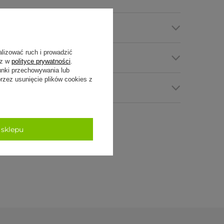
cyfikacja
alizować ruch i prowadzić
my płatności
sz w
polityce prywatności
.
unki przechowywania lub
zez usunięcie plików cookies z
tawa i zwroty
 sklepu