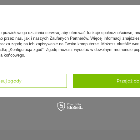
Spe
pomoc do praktyki, wykonana ze starannie
o prawidłowego działania serwisu, aby oferować funkcje społecznościowe, an
For
, odpornego na pęknięcia i odkształcenia.
no przez nas, jak i naszych Zaufanych Partnerów. Więcej informacji znajdzie
erem bezpiecznym dla skóry, co zwiększa trwałość
nacza zgodę na ich zapisywanie na Twoim komputerze. Możesz określić war
kładkę „Konfiguracja zgód”. Zgodę możesz wycofać w dowolnym momencie popr
Dos
nia końcowego.
jest wyjątkowo stabilny i stanowi niezawodne
zczególnie dla osób początkujących, które z jego
 tempie. To praktyczna pomoc do domowej praktyki,
szukać wśród klocków piankowych i korkowych.
suj zgody
Przejdź do
wiecej
lejem i ekologicznym lakierem
cie znajdziesz ich ponad 200 rodzajów:
maty do jogi