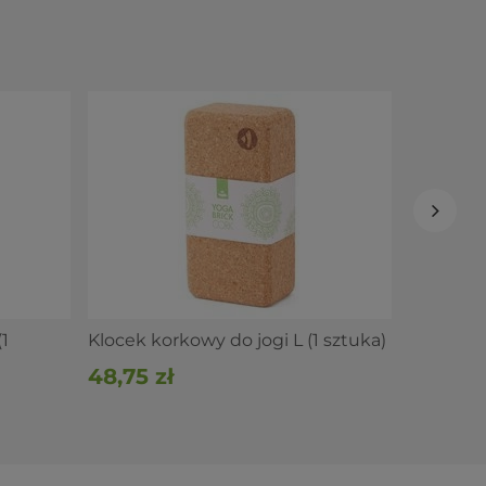
Klocek k
sztuka)
72,50 z
1
Klocek korkowy do jogi L (1 sztuka)
48,75 zł