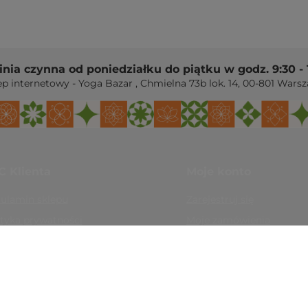
linia czynna od poniedziałku do piątku w godz. 9:30 - 
ep internetowy - Yoga Bazar
,
Chmielna 73b lok. 14
,
00-801
Warsz
C Klienta
Moje konto
ulamin sklepu
Zarejestruj się
ityka prywatności
Moje zamówienia
yłka i płatności
Koszyk
oty i reklamacje
Ulubione
adnik jogowy (FAQ)
Historia transakcji
ecaj nasze produkty