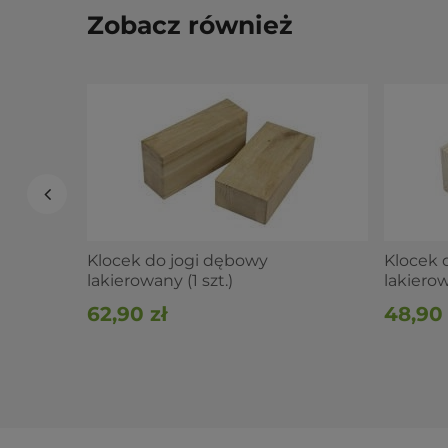
wałki do jogi
Zobacz również
inne akcesoria do jogi
W razie pytań napisz lub zadzwoń do nas
690 447 426
Klocek do jogi dębowy
Klocek 
lakierowany (1 szt.)
lakierow
62,90 zł
48,90 