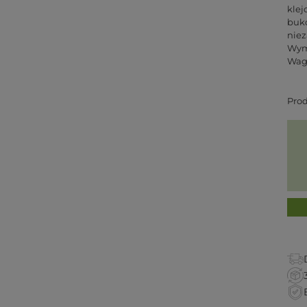
klej
buko
nie
Wymi
Waga
Pro