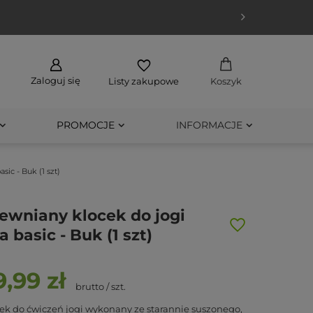
Zaloguj się
Listy zakupowe
Koszyk
PROMOCJE
INFORMACJE
sic - Buk (1 szt)
ewniany klocek do jogi
a basic - Buk (1 szt)
9,99 zł
brutto
/
szt.
ek do ćwiczeń jogi wykonany ze starannie suszonego,