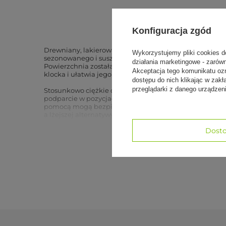
Konfiguracja zgód
Drewniany, lakierowany klocek do jogi Buk to solidna 
Wykorzystujemy pliki cookies d
sezonowanego i suszonego próżniowo drewna bukowego
działania marketingowe - zarów
Powierzchnia została zabezpieczona ekologicznym laki
Akceptacja tego komunikatu oz
klocka i ułatwia jego pielęgnację.
dostępu do nich klikając w za
przeglądarki z danego urządze
Stosunkowo ciężkie drewno bukowe sprawia, że klocek 
podparcie w pozycjach stojących oraz rozciągających, s
pomocą mogą bezpiecznie pogłębiać asany we własnym
a lżejszej alternatywy do studia lub na zajęcia warto 
Dosto
Ilość w opakowaniu: 1 sztuka
Waga: ok. 1 kg
Wymiary: 6 × 12 × 23 cm
Skład: 100% drewno bukowe, wykończone naturalnym o
Yoga Bazar to specjaliści od
mat do jogi
, w naszej ofer
oferta
.
W naszej ofercie znajdziesz także:
klocki do jogi
paski do jogi