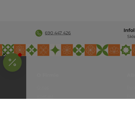
Info
690 447 426
Skl
O Firmie
AB
O nas
Reg
Kontakt
Pol
Opinie
Wys
Newsletter
Zwr
Por
Pol