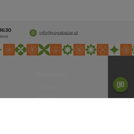
16:30
info@yogabazar.pl
awa
Asortyment
Polecane
Nowości
Promocje
Bestsellery
Wyprzedaż
Maty do jogi