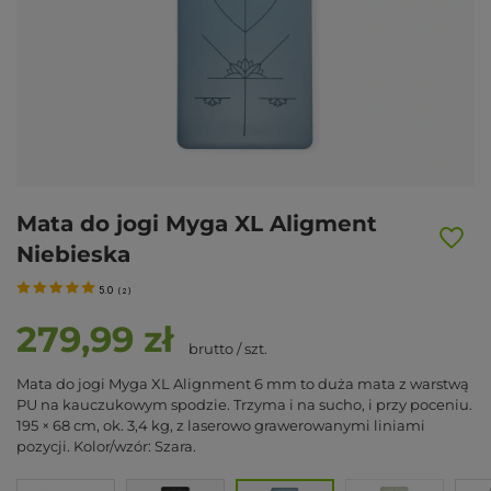
Mata do jogi Myga XL Aligment
Niebieska
5.0
(
2
)
279,99 zł
brutto
/
szt.
Mata do jogi Myga XL Alignment 6 mm to duża mata z warstwą
PU na kauczukowym spodzie. Trzyma i na sucho, i przy poceniu.
195 × 68 cm, ok. 3,4 kg, z laserowo grawerowanymi liniami
pozycji. Kolor/wzór: Szara.