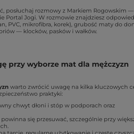
brać, posłuchaj rozmowy z Markiem Rogowskim —
e Portal Jogi. W rozmowie znajdziesz odpowied
an, PVC, mikrofibra, korek), grubość maty do do
soriów — klocków, pasków i wałków.
gę przy wyborze mat dla mężczyzn
yzn
warto zwrócić uwagę na kilka kluczowych c
ezpieczeństwo praktyki:
ewny chwyt dłoni i stóp w podporach oraz
 powinna się przesuwać, szczególnie przy większ
ch.
a tarcie, regularne użytkowanie i częste czyszc