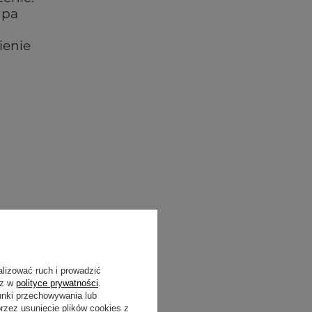
upa
ienie
alizować ruch i prowadzić
sz w
polityce prywatności
.
unki przechowywania lub
zez usunięcie plików cookies z