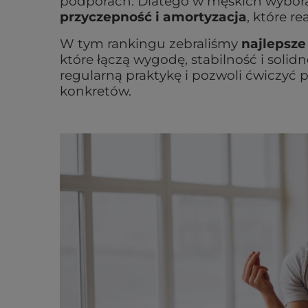
podporach. Dlatego w męskich wyborac
przyczepność i amortyzacja
, które r
W tym rankingu zebraliśmy
najlepsze
które łączą wygodę, stabilność i solid
regularną praktykę i pozwoli ćwiczyć 
konkretów.