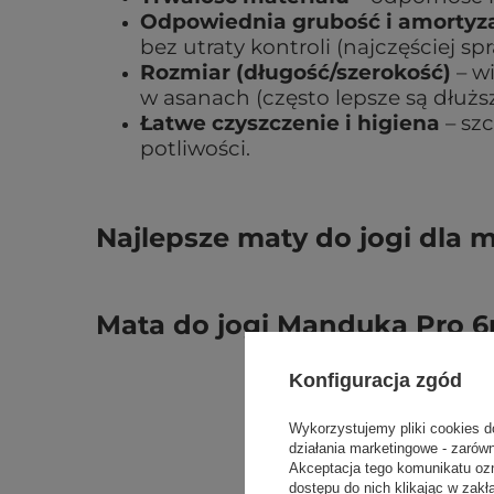
Odpowiednia grubość i amortyz
bez utraty kontroli (najczęściej s
Rozmiar (długość/szerokość)
– wi
w asanach (często lepsze są dłuższ
Łatwe czyszczenie i higiena
– sz
potliwości.
Najlepsze maty do jogi dla m
Mata do jogi Manduka Pro 6
Konfiguracja zgód
Wykorzystujemy pliki cookies d
działania marketingowe - zarów
Akceptacja tego komunikatu oz
dostępu do nich klikając w za