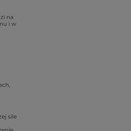
zi na
mu i w
ech,
ej sile
zenie.