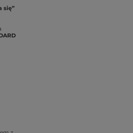
a się”
a
NDARD
łem z