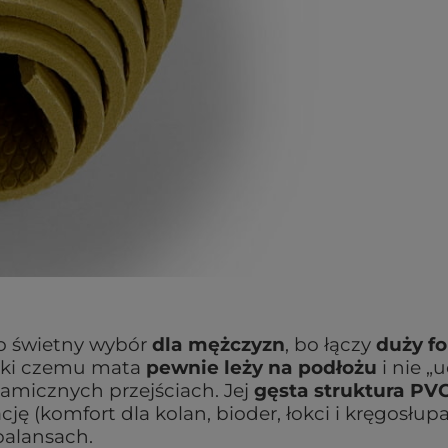
to świetny wybór
dla mężczyzn
, bo łączy
duży f
ięki czemu mata
pewnie leży na podłożu
i nie „
amicznych przejściach. Jej
gęsta struktura PVC
ę (komfort dla kolan, bioder, łokci i kręgosłupa
balansach.