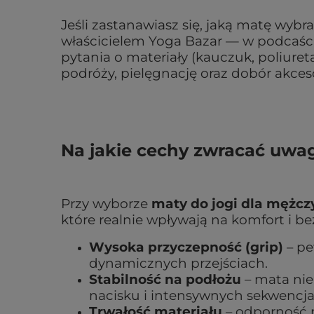
Jeśli zastanawiasz się, jaką matę wy
właścicielem Yoga Bazar — w podcaści
pytania o materiały (kauczuk, poliuret
podróży, pielęgnację oraz dobór akce
Na jakie cechy zwracać uwa
Przy wyborze
maty do jogi dla mężcz
które realnie wpływają na komfort i b
Wysoka przyczepność (grip)
– p
dynamicznych przejściach.
Stabilność na podłożu
– mata nie
nacisku i intensywnych sekwencja
Trwałość materiału
– odporność n