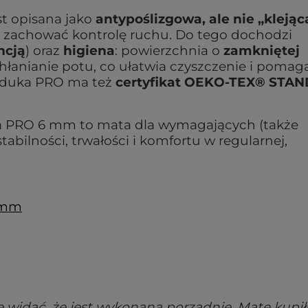
st opisana jako
antypoślizgowa, ale nie „klejąc
 zachować kontrolę ruchu. Do tego dochodzi
ncją
) oraz
higiena
: powierzchnia o
zamkniętej
łanianie potu, co ułatwia czyszczenie i pomag
nduka PRO ma też
certyfikat OEKO-TEX® STA
 PRO 6 mm to mata dla wymagających (także
bilności, trwałości i komfortu w regularnej,
6mm
 widać, że jest wykonana porządnie. Matę kupi