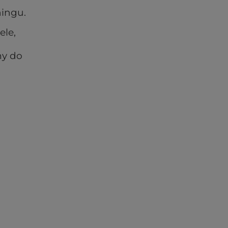
ningu.
le,
a
my do