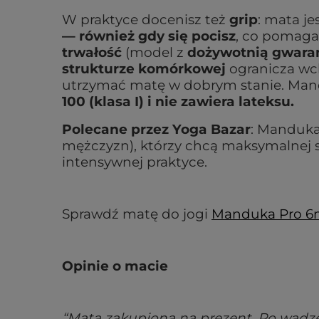
W praktyce docenisz też
grip
: mata je
— również gdy się pocisz
, co pomaga
trwałość
(model z
dożywotnią gwara
strukturze komórkowej
ogranicza wch
utrzymać matę w dobrym stanie. Ma
100 (klasa I) i nie zawiera lateksu.
Polecane przez Yoga Bazar
: Manduka
mężczyzn), którzy chcą maksymalnej sta
intensywnej praktyce.
Sprawdź matę do jogi
Manduka Pro 
Opinie o macie
“Mata zakupiona na prezent. Po wadze