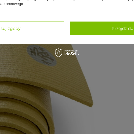
nia końcowego.
suj zgody
Przejdź do