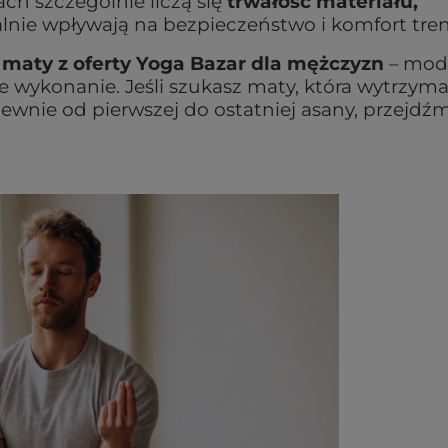
h szczególnie liczą się
trwałość materiału,
ealnie wpływają na bezpieczeństwo i komfort tre
 maty z oferty Yoga Bazar dla mężczyzn
– mode
ne wykonanie. Jeśli szukasz maty, która wytrzym
pewnie od pierwszej do ostatniej asany, przejdź