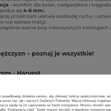
acja
– komfort dla kolan, nadgarstków i kręgosł
prawdza się
4–6 mm
).
ęcej przestrzeni ułatwia swobodę ruchu i ustaw
e lub szersze maty).
czególnie ważne przy intensywnych treningach i
ężczyzn – poznaj je wszystkie!
mm - Harvest
o prawidłowego działania serwisu, aby oferować funkcje społecznościowe, an
no przez nas, jak i naszych Zaufanych Partnerów. Więcej informacji znajdzie
nacza zgodę na ich zapisywanie na Twoim komputerze. Możesz określić war
kładkę „Konfiguracja zgód”. Zgodę możesz wycofać w dowolnym momencie popr