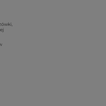
zówki,
ej
w