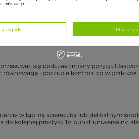
nia końcowego.
j wrażliwych na zapachy i kontakt ze sztucznymi
suj zgody
Przejdź do
np. OEKO-TEX),
przesuwać się podczas zmiany pozycji. Elastycz
ć równowagę i poczucie kontroli, co w praktyce
etarcie wilgotną ściereczką lub delikatnym śro
 do kolejnej praktyki. To punkt uniwersalny, al