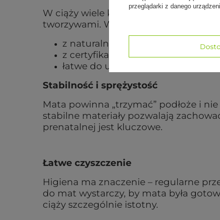
przeglądarki z danego urządze
W ciąży wiele kobiet staje się bardzie
tworzywami. Warto wybierać maty:
z naturalnych materiałów
Dosto
z certyfikatami bezpieczeństwa (
łatwe do utrzymania w czystości.
Stabilność i sprężystość
Mata powinna „trzymać” podłoże i nie 
stabilne materiały pozwalają zachowa
prenatalnej jest kluczowe.
Łatwe czyszczenie
Higiena ma znaczenie – regularne prz
do mat wystarczy, by mata była gotowa
ciąży szczególnie istotny.