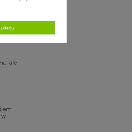
 sklepu
ne, ale
dkiem
e w