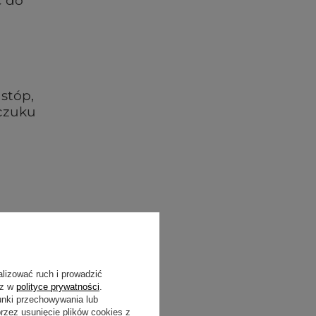
ć do
 stóp,
uczuku
zybko
alizować ruch i prowadzić
sz w
polityce prywatności
.
unki przechowywania lub
zez usunięcie plików cookies z