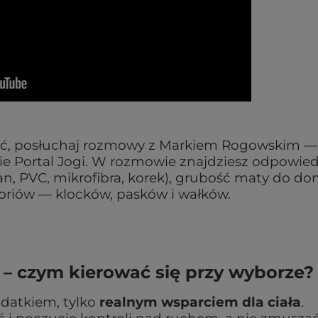
brać, posłuchaj rozmowy z Markiem Rogowskim —
e Portal Jogi. W rozmowie znajdziesz odpowied
an, PVC, mikrofibra, korek), grubość maty do do
soriów — klocków, pasków i wałków.
y – czym kierować się przy wyborze?
odatkiem, tylko
realnym wsparciem dla ciała
.