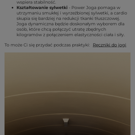
wspiera stabilność.
Kształtowanie sylwetki
- Power Joga pomaga w
utrzymaniu smukłej i wyrzeźbionej sylwetki, a cardio
skupia się bardziej na redukcji tkanki tłuszczowej.
Joga dynamiczna będzie doskonałym wyborem dla
osób, które chcą połączyć utratę zbędnych
kilogramów z połączeniem elastyczności ciała i siły.
To może Ci się przydać podczas praktyki:
Ręczniki do jogi