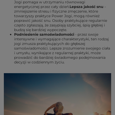
Jogi pomaga w utrzymaniu równowagi
energetycznej przez cały dzień.
Lepsza jakość snu
-
zmniejszenie stresu i fizyczne zmęczenie, które
towarzyszy praktyce Power Jogi, mogą również
poprawić jakość snu. Osoby praktykujące regularnie
często zgłaszają, że zasypiają szybciej, śpią głębiej i
budzą się bardziej wypoczęte.
Podniesienie samoświadomości
- przez swoje
intensywne i wymagające charakterystyki, ten rodzaj
jogi zmusza praktykujących do głębszej
samoświadomości. Lepsze zrozumienie swojego ciała
i umysłu, wynikające z regularnej praktyki, może
prowadzić do bardziej świadomego podejmowania
decyzji w codziennym życiu.