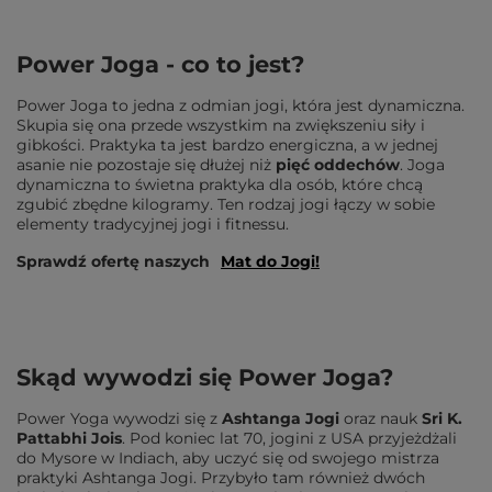
Power Joga - co to jest?
Power Joga to jedna z odmian jogi, która jest dynamiczna.
Skupia się ona przede wszystkim na zwiększeniu siły i
gibkości. Praktyka ta jest bardzo energiczna, a w jednej
asanie nie pozostaje się dłużej niż
pięć oddechów
. Joga
dynamiczna to świetna praktyka dla osób, które chcą
zgubić zbędne kilogramy. Ten rodzaj jogi łączy w sobie
elementy tradycyjnej jogi i fitnessu.
Sprawdź ofertę naszych
Mat do Jogi!
Skąd wywodzi się Power Joga?
Power Yoga wywodzi się z
Ashtanga Jogi
oraz nauk
Sri K.
Pattabhi Joi
s
. Pod koniec lat 70, jogini z USA przyjeżdżali
do Mysore w Indiach, aby uczyć się od swojego mistrza
praktyki Ashtanga Jogi. Przybyło tam również dwóch