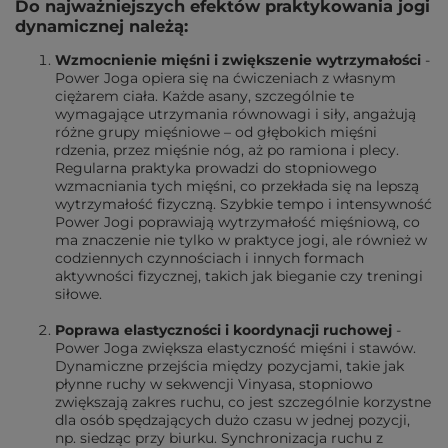
Do najważniejszych efektów praktykowania jogi
dynamicznej należą:
Wzmocnienie mięśni i zwiększenie wytrzymałości
-
Power Joga opiera się na ćwiczeniach z własnym
ciężarem ciała. Każde asany, szczególnie te
wymagające utrzymania równowagi i siły, angażują
różne grupy mięśniowe – od głębokich mięśni
rdzenia, przez mięśnie nóg, aż po ramiona i plecy.
Regularna praktyka prowadzi do stopniowego
wzmacniania tych mięśni, co przekłada się na lepszą
wytrzymałość fizyczną. Szybkie tempo i intensywność
Power Jogi poprawiają wytrzymałość mięśniową, co
ma znaczenie nie tylko w praktyce jogi, ale również w
codziennych czynnościach i innych formach
aktywności fizycznej, takich jak bieganie czy treningi
siłowe.
Poprawa elastyczności i koordynacji ruchowej
-
Power Joga zwiększa elastyczność mięśni i stawów.
Dynamiczne przejścia między pozycjami, takie jak
płynne ruchy w sekwencji Vinyasa, stopniowo
zwiększają zakres ruchu, co jest szczególnie korzystne
dla osób spędzających dużo czasu w jednej pozycji,
np. siedząc przy biurku. Synchronizacja ruchu z