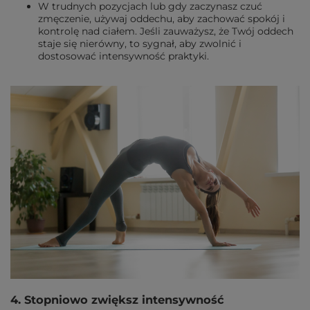
W trudnych pozycjach lub gdy zaczynasz czuć
zmęczenie, używaj oddechu, aby zachować spokój i
kontrolę nad ciałem. Jeśli zauważysz, że Twój oddech
staje się nierówny, to sygnał, aby zwolnić i
dostosować intensywność praktyki.
4. Stopniowo zwiększ intensywność