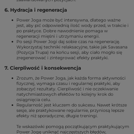
6. Hydracja i regeneracja
Power Joga może być intensywna, dlatego ważne
jest, aby pić odpowiednią ilość wody przed, w trakcie i
po praktyce. Dobre nawodnienie pomaga w
regeneracji mięśni i utrzymaniu energii.
Po sesji Power Jogi daj sobie czas na regenerację.
Wykorzystaj techniki relaksacyjne, takie jak Savasana
(Pozycja Trupa) na końcu sesji, aby ciało mogło się
zregenerować i zintegrować efekty praktyki.
7. Cierpliwość i konsekwencja
Zrozum, że Power Joga, jak każda forma aktywności
fizycznej, wymaga czasu i regularnej praktyki, aby
zobaczyć rezultaty. Cierpliwość i nie oczekiwanie
natychmiastowych efektów to kolejny krok do
osiągnięcia celu.
Regularność jest kluczem do sukcesu. Nawet krótsze
sesje, ale praktykowane regularnie, przyniosą lepsze
efekty niż sporadyczne, długie treningi.
Te wskazówki pomogą początkującym praktykującym
Power Jogę uniknąć najczęstszych błędów,