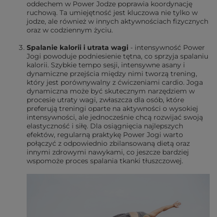
oddechem w Power Jodze poprawia koordynację
ruchową. Ta umiejętność jest kluczowa nie tylko w
jodze, ale również w innych aktywnościach fizycznych
oraz w codziennym życiu.
Spalanie kalorii i utrata wagi
- intensywność Power
Jogi powoduje podniesienie tętna, co sprzyja spalaniu
kalorii. Szybkie tempo sesji, intensywne asany i
dynamiczne przejścia między nimi tworzą trening,
który jest porównywalny z ćwiczeniami cardio. Joga
dynamiczna może być skutecznym narzędziem w
procesie utraty wagi, zwłaszcza dla osób, które
preferują treningi oparte na aktywności o wysokiej
intensywności, ale jednocześnie chcą rozwijać swoją
elastyczność i siłę. Dla osiągnięcia najlepszych
efektów, regularną praktykę Power Jogi warto
połączyć z odpowiednio zbilansowaną dietą oraz
innymi zdrowymi nawykami, co jeszcze bardziej
wspomoże proces spalania tkanki tłuszczowej.