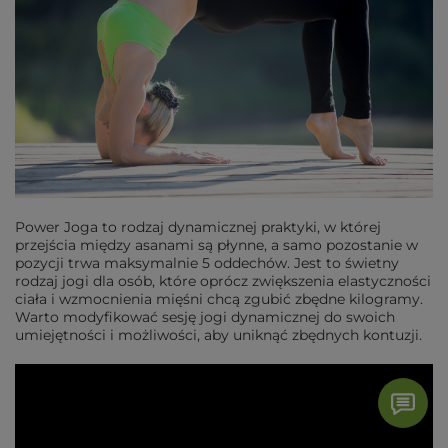
Power Joga to rodzaj dynamicznej praktyki, w której
przejścia między asanami są płynne, a samo pozostanie w
pozycji trwa maksymalnie 5 oddechów. Jest to świetny
rodzaj jogi dla osób, które oprócz zwiększenia elastyczności
ciała i wzmocnienia mięśni chcą zgubić zbędne kilogramy.
Warto modyfikować sesję jogi dynamicznej do swoich
umiejętności i możliwości, aby uniknąć zbędnych kontuzji.