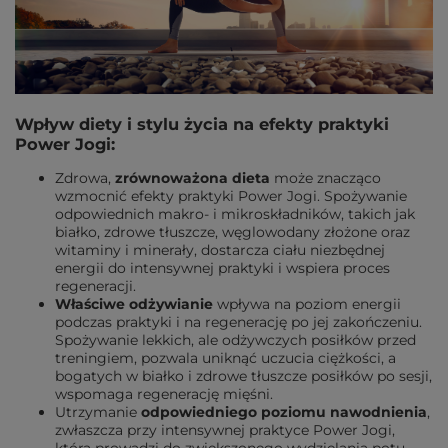
Wpływ diety i stylu życia na efekty praktyki
Power Jogi:
Zdrowa,
zrównoważona dieta
może znacząco
wzmocnić efekty praktyki Power Jogi. Spożywanie
odpowiednich makro- i mikroskładników, takich jak
białko, zdrowe tłuszcze, węglowodany złożone oraz
witaminy i minerały, dostarcza ciału niezbędnej
energii do intensywnej praktyki i wspiera proces
regeneracji.
Właściwe odżywianie
wpływa na poziom energii
podczas praktyki i na regenerację po jej zakończeniu.
Spożywanie lekkich, ale odżywczych posiłków przed
treningiem, pozwala uniknąć uczucia ciężkości, a
bogatych w białko i zdrowe tłuszcze posiłków po sesji,
wspomaga regenerację mięśni.
Utrzymanie
odpowiedniego poziomu
nawodnienia
,
zwłaszcza przy intensywnej praktyce Power Jogi,