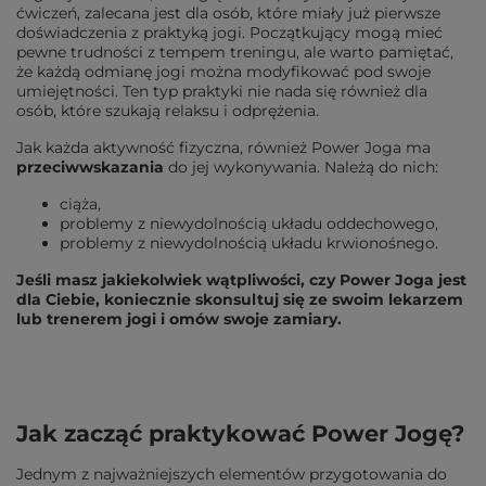
ćwiczeń, zalecana jest dla osób, które miały już pierwsze
doświadczenia z praktyką jogi. Początkujący mogą mieć
pewne trudności z tempem treningu, ale warto pamiętać,
że każdą odmianę jogi można modyfikować pod swoje
umiejętności. Ten typ praktyki nie nada się również dla
osób, które szukają relaksu i odprężenia.
Jak każda aktywność fizyczna, również Power Joga ma
przeciwwskazania
do jej wykonywania. Należą do nich:
ciąża,
problemy z niewydolnością układu oddechowego,
problemy z niewydolnością układu krwionośnego.
Jeśli masz jakiekolwiek wątpliwości, czy Power Joga jest
dla Ciebie, koniecznie skonsultuj się ze swoim lekarzem
lub trenerem jogi i omów swoje zamiary.
Jak zacząć praktykować Power Jogę?
Jednym z najważniejszych elementów przygotowania do