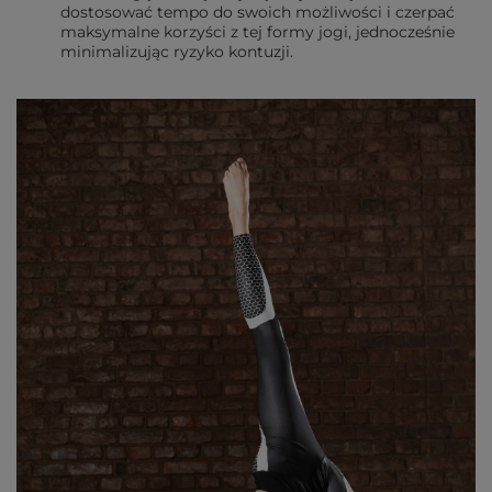
dostosować tempo do swoich możliwości i czerpać
maksymalne korzyści z tej formy jogi, jednocześnie
minimalizując ryzyko kontuzji.