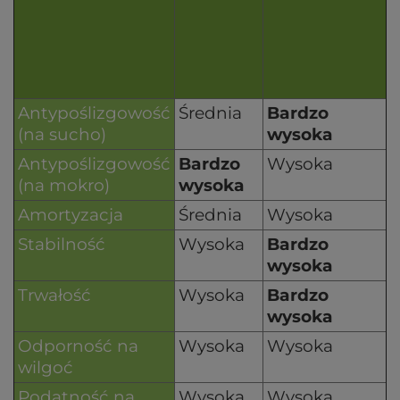
Antypoślizgowość
Średnia
Bardzo
(na sucho)
wysoka
Antypoślizgowość
Bardzo
Wysoka
(na mokro)
wysoka
Amortyzacja
Średnia
Wysoka
Stabilność
Wysoka
Bardzo
wysoka
Trwałość
Wysoka
Bardzo
wysoka
Odporność na
Wysoka
Wysoka
wilgoć
Podatność na
Wysoka
Wysoka