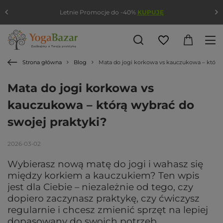
Letnie Promocje do -40%
KUPUJĘ
Strona główna
Blog
Mata do jogi korkowa vs kauczukowa – którą w
Mata do jogi korkowa vs
kauczukowa – którą wybrać do
swojej praktyki?
2026-03-02
Wybierasz nową matę do jogi i wahasz się
między korkiem a kauczukiem? Ten wpis
jest dla Ciebie – niezależnie od tego, czy
dopiero zaczynasz praktykę, czy ćwiczysz
regularnie i chcesz zmienić sprzęt na lepiej
dopasowany do swoich potrzeb.