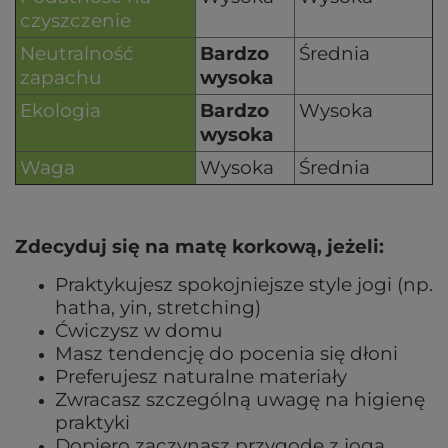
czyszczenie
Neutralność
Bardzo
Średnia
zapachu
wysoka
Ekologia
Bardzo
Wysoka
wysoka
Waga
Wysoka
Średnia
Zdecyduj się na matę korkową, jeżeli:
Praktykujesz spokojniejsze style jogi (np.
hatha, yin, stretching)
Ćwiczysz w domu
Masz tendencję do pocenia się dłoni
Preferujesz naturalne materiały
Zwracasz szczególną uwagę na higienę
praktyki
Dopiero zaczynasz przygodę z jogą