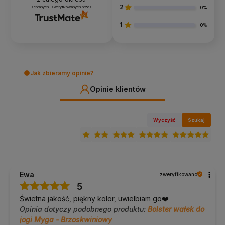
Kobiet w ciąży: zapewnia komfort i stabilność w praktyce
2
zebranych i zweryfikowanych przez
prenatalnej.
0%
1
Medytujących: pomaga utrzymać stabilną, wygodną
0%
postawę nawet podczas długiego siedzenia.
Dlaczego warto?
Jak zbieramy opinie?
Naturalne materiały: bezpieczne, oddychające i przyjazne
dla skóry.
Opinie klientów
Regulowane wypełnienie: pełna personalizacja wysokości
i twardości.
Wyczyść
Szukaj
Wszechstronne zastosowanie: do jogi, medytacji i
codziennego wypoczynku.
Ulga dla kręgosłupa i stawów: idealne wsparcie dla
całego ciała.
Ewa
zweryfikowano
Atuty łuski gryki
5
Świetna jakość, piękny kolor, uwielbiam go❤️
W 100% naturalna i roślinna.
Opinia dotyczy podobnego produktu:
Bolster wałek do
Hipoalergiczna i antybakteryjna – ogranicza rozwój
jogi Myga - Brzoskwiniowy