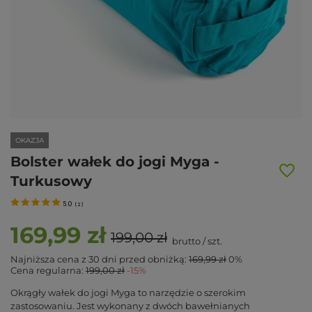
OKAZJA
Bolster wałek do jogi Myga -
Turkusowy
5.0
(
2
)
169,99 zł
199,00 zł
brutto
/
szt.
Najniższa cena z 30 dni przed obniżką:
169,99 zł
0%
Cena regularna:
199,00 zł
-15%
Okrągły wałek do jogi Myga to narzędzie o szerokim
zastosowaniu. Jest wykonany z dwóch bawełnianych