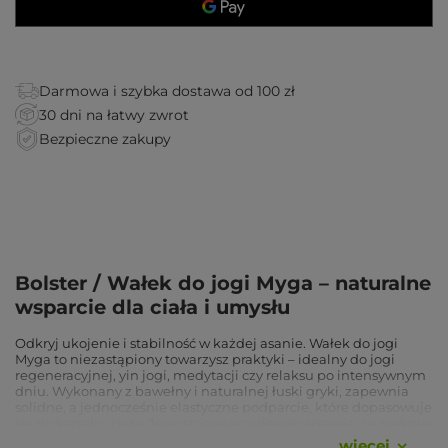
Darmowa i szybka dostawa od 100 zł
30 dni na łatwy zwrot
Bezpieczne zakupy
Bolster / Wałek do jogi Myga – naturalne
wsparcie dla ciała i umysłu
Odkryj ukojenie i stabilność w każdej asanie. Wałek do jogi
Myga to niezastąpiony towarzysz praktyki – idealny do jogi
regeneracyjnej, yin jogi, medytacji czy relaksu po intensywnym
dniu. Wykonany z bawełny i naturalnej łuski gryki, zapewnia
solidne, a jednocześnie elastyczne podparcie, które dopasowuje
się do kształtu ciała. Jego stonowany design sprawia, że pięknie
prezentuje się w każdej przestrzeni – domowym studiu czy sali
wiecej