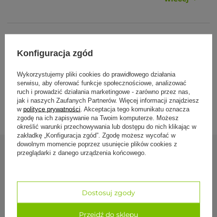
jogi.
Specyfikacja produktu
Specyfikacja
Wymiary: 63 × 25 cm – optymalny rozmiar do różnych
Konfiguracja zgód
pozycji i stylów jogi.
Formy płatności
Waga: 3,85 kg
Wykorzystujemy pliki cookies do prawidłowego działania
serwisu, aby oferować funkcje społecznościowe, analizować
Pokrowiec zewnętrzny: 100% bawełna, zdejmowany i
ruch i prowadzić działania marketingowe - zarówno przez nas,
zapinany na suwak.
Dostawa i zwroty
jak i naszych Zaufanych Partnerów. Więcej informacji znajdziesz
Pokrowiec wewnętrzny: bawełna, również z suwakiem.
w
polityce prywatności
. Akceptacja tego komunikatu oznacza
zgodę na ich zapisywanie na Twoim komputerze. Możesz
Wypełnienie: 100% naturalna łuska gryki –
określić warunki przechowywania lub dostępu do nich klikając w
hipoalergiczna, antybakteryjna i oddychająca.
zakładkę „Konfiguracja zgód”. Zgodę możesz wycofać w
dowolnym momencie poprzez usunięcie plików cookies z
Regulowana twardość: możliwość dodania lub usunięcia
przeglądarki z danego urządzenia końcowego.
łusek według własnych preferencji.
Zobacz również
Praktyczny uchwyt: ułatwia przenoszenie i
przechowywanie wałka.
Dostosuj zgody
Waga i elastyczność: idealnie dopasowuje się do ciała,
Klocek piankow
zapewniając komfort i stabilność.
Turkusowy
Przejdź do sklepu