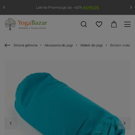
Letnie Promocje do -40%
KUPUJĘ
Strona główna
Akcesoria do jogi
Wałek do jogi
Bolster wałek 