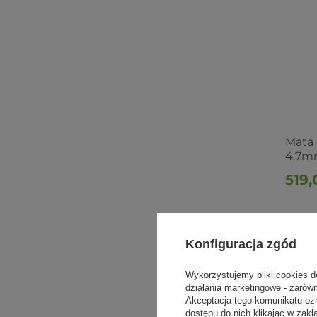
Mata 
4.7m
519,
Konfiguracja zgód
Wykorzystujemy pliki cookies d
działania marketingowe - zarów
Akceptacja tego komunikatu oz
dostępu do nich klikając w za