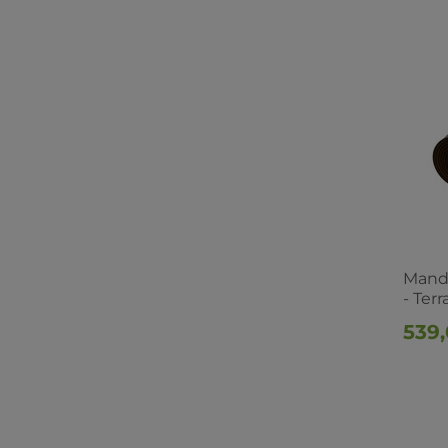
Mand
- Terr
539,