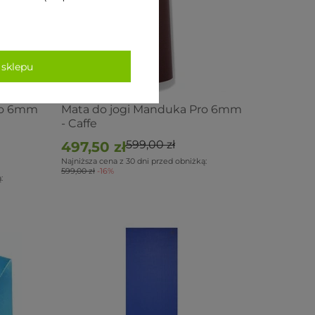
 sklepu
PROMOCJA
NOWOŚĆ
ro 6mm
Mata do jogi Manduka Pro 6mm
- Caffe
599,00 zł
497,50 zł
Najniższa cena z 30 dni przed obniżką:
599,00 zł
-16%
: