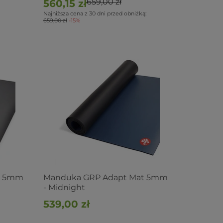
659,00 zł
560,15 zł
Najniższa cena z 30 dni przed obniżką:
659,00 zł
-15%
t 5mm
Manduka GRP Adapt Mat 5mm
- Midnight
539,00 zł