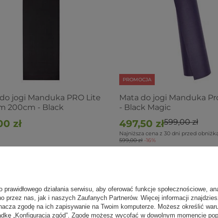
PROMOCJA
do jogi Manduka PRO Lite
Mata do jogi Manduka P
m 200cm - Black
- Black Magic
599,00 zł
00 zł
497,50 zł
Najniższa cena z 30 dni przed obniżką
599,00 zł
-16%
o prawidłowego działania serwisu, aby oferować funkcje społecznościowe, an
no przez nas, jak i naszych Zaufanych Partnerów. Więcej informacji znajdzie
nacza zgodę na ich zapisywanie na Twoim komputerze. Możesz określić war
kładkę „Konfiguracja zgód”. Zgodę możesz wycofać w dowolnym momencie popr