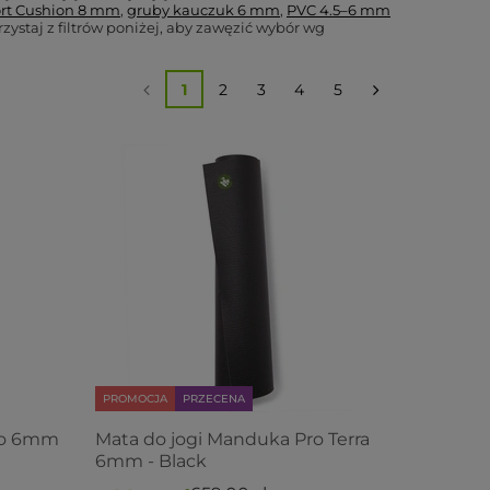
rt Cushion 8 mm
,
gruby kauczuk 6 mm
,
PVC 4.5–6 mm
zystaj z filtrów poniżej, aby zawęzić wybór wg
1
2
3
4
5
PROMOCJA
PRZECENA
ro 6mm
Mata do jogi Manduka Pro Terra
6mm - Black