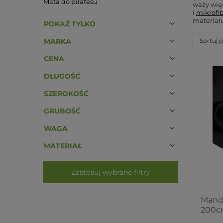
Mata do pilatesu
waży więc
i
mikrofi
materiału
POKAŻ TYLKO
MARKA
Sortuj 
CENA
DŁUGOŚĆ
SZEROKOŚĆ
GRUBOŚĆ
WAGA
MATERIAŁ
Zastosuj wybrane filtry
Mand
200c