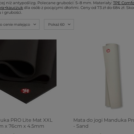
ej niż antypoślizg. Polecane grubości: 5–8 mm. Materiały:
TPE Comfo
bra+kauczuk
dla osób z pocącymi dłońmi. Ceny od 73 zł do 684 zł. Skor
 i grubości.
po cenie malejąco
Pokaż 60
uka PRO Lite Mat XXL
Mata do jogi Manduka P
m x 76cm x 4.5mm
- Sand