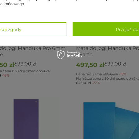
nia końcowego.
suj zgody
Przejdź do
CJA
PROMOCJA
 do jogi Manduka Pro 6mm
Mata do jogi Manduka P
ve
- Earth
599,00 zł
599,00 zł
50 zł
497,50 zł
a cena z 30 dni przed obniżką:
Cena regularna:
599,00 zł
-17%
ł
-16%
Najniższa cena z 30 dni przed obniżką
645,00 zł
-22%