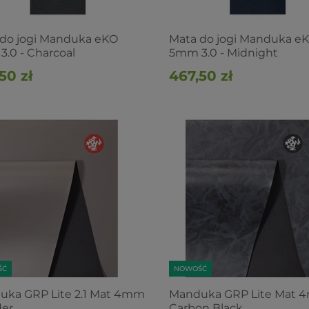
do jogi Manduka eKO
Mata do jogi Manduka e
.0 - Charcoal
5mm 3.0 - Midnight
50 zł
467,50 zł
ŚĆ
NOWOŚĆ
uka GRP Lite 2.1 Mat 4mm
Manduka GRP Lite Mat 
der
Carbon Black