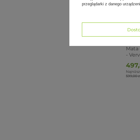
przeglądarki z danego urządze
Dosto
PROMO
Mata
- Ver
497,
Najniższ
599,00 z