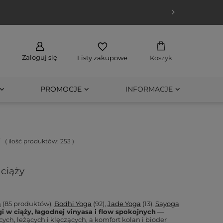
Zaloguj się
Listy zakupowe
Koszyk
PROMOCJE
INFORMACJE
( ilość produktów:
253
)
 ciąży
a
(85 produktów),
Bodhi Yoga
(92),
Jade Yoga
(13),
Sayoga
jogi w ciąży, łagodnej vinyasa i flow spokojnych
—
ch, leżących i klęczących, a komfort kolan i bioder