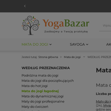
MATA DO JOGI
SAYOGA
AK
Jesteś tutaj:
Strona główna
Mata do jogi
WEDŁUG PRZEZ
WEDŁUG PRZEZNACZENIA
Mata
Podróżna mata do jogi
Mata do jogi dla początkujących
Mata d
Mata do hot jogi
Mata do jogi łagodnej
Liczba p
Mata do dynamicznej jogi
Maty do jogi profesjonalne
Maty do j
(24),
Myg
Maty do ćwiczeń
gdzie ses