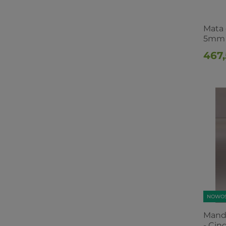
Mata 
5mm 3
467,
NOWO
Mand
- Cin