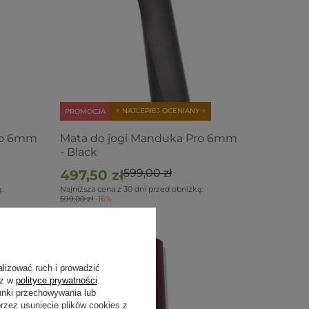
⭐ NAJLEPIEJ OCENIANY ⭐
PROMOCJA
ro 6mm
Mata do jogi Manduka Pro 6mm
- Black
599,00 zł
497,50 zł
:
Najniższa cena z 30 dni przed obniżką:
599,00 zł
-16%
alizować ruch i prowadzić
sz w
polityce prywatności
.
unki przechowywania lub
zez usunięcie plików cookies z