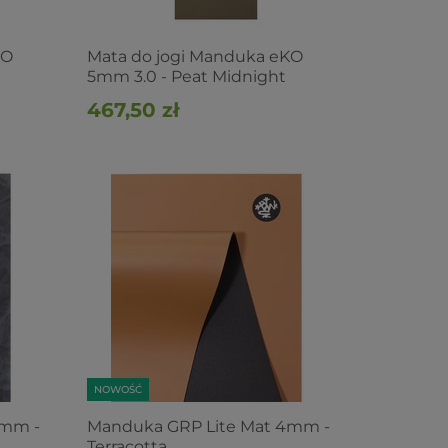
KO
Mata do jogi Manduka eKO
5mm 3.0 - Peat Midnight
467,50 zł
NOWOŚĆ
4mm -
Manduka GRP Lite Mat 4mm -
Terracotta