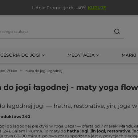
Letnie Promocje do -40%
KUPUJĘ
CESORIA DO JOGI
MEDYTACJA
MARKI
NACZENIA
Mata do jogi łagodnej
 do jogi łagodnej - maty yoga flow
o łagodnej jogi — hatha, restorative, yin, joga w
roduktów: 240
ogi
do łagodnej praktyki w Yoga Bazar — oferta od 7 marek:
Manduk
a
(24), Gaiam i Kurma. To maty do
hatha jogi, jin jogi, restorative, 
ja trwa 60–90 minut, połowa czasu spędzana jest w pozycjach siedzący