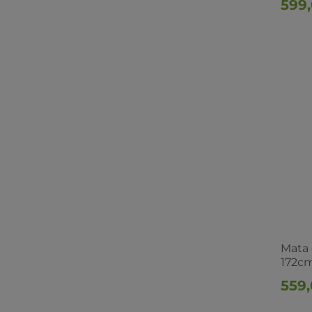
599,
Mata
172cm
559,