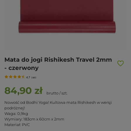
Mata do jogi Rishikesh Travel 2mm
- czerwony
4.7
(
85
)
84,90 zł
brutto
/
szt.
Nowość od Bodhi Yoga! Kultowa mata Rishikesh w wersji
podróżnej!
Waga: 0,9kg
Wymiary: 183cm x 60cm x 2mm
Materiał: PVC