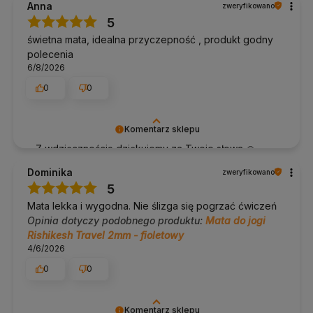
Anna
zweryfikowano
Yoga Bazar to specjaliści od
mat do jogi
, w naszej ofercie
ponownie.
znajdziesz ich ponad 200 rodzajów:
maty do jogi oferta
.
5
świetna mata, idealna przyczepność , produkt godny
W naszej ofercie znajdziesz także:
polecenia
klocki do jogi
6/8/2026
paski do jogi
wałki do jogi
0
0
inne akcesoria do jogi
W razie pytań napisz lub zadzwoń do nas
690 447 426
Komentarz sklepu
Z wdzięcznością dziękujemy za Twoje słowa 🙏
Dominika
zweryfikowano
5
Mata lekka i wygodna. Nie ślizga się pogrzać ćwiczeń
Opinia dotyczy podobnego produktu:
Mata do jogi
Rishikesh Travel 2mm - fioletowy
4/6/2026
0
0
Komentarz sklepu