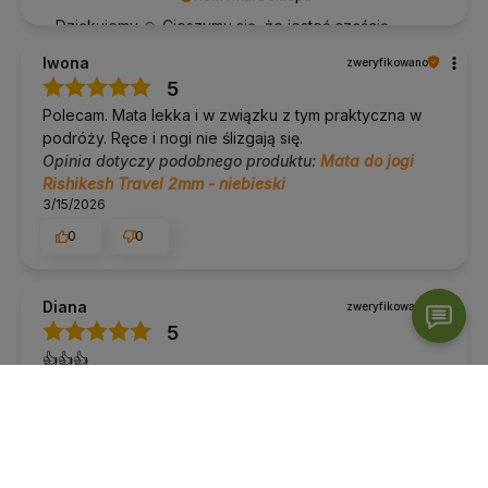
Dziękujemy 🙏 Cieszymy się, że jesteś częścią
naszej społeczności.
Iwona
zweryfikowano
5
Polecam. Mata lekka i w związku z tym praktyczna w
podróży. Ręce i nogi nie ślizgają się.
Opinia dotyczy podobnego produktu:
Mata do jogi
Rishikesh Travel 2mm - niebieski
3/15/2026
0
0
Diana
zweryfikowano
5
👍️👍️👍️
Opinia dotyczy podobnego produktu:
Mata do jogi
Rishikesh Travel 2mm - fioletowy
1/6/2026
0
0