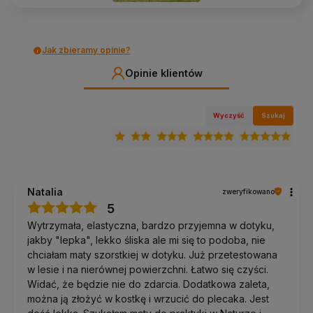
UWAGA!
Mata do jogi wykonana z PVC może początkowo
wydawać się nieco śliska z powodu cienkiej warstwy powstałej
podczas produkcji. Jeśli chcesz szybko pozbyć się tego efektu,
Jak zbieramy opinie?
mamy dla Ciebie skuteczną radę:
Opinie klientów
Instrukcja pozbycia się śliskiej warstwy z maty PVC:
Rozłóż matę na płaskiej powierzchni.
Wyczyść
Szukaj
Posyp jej powierzchnię obficie solą kuchenną.
Pozostaw matę w ten sposób na kilka do kilkunastu
godzin.
Po tym czasie, użyj mokrej szmatki lub gąbki, aby
dokładnie zetrzeć sól z powierzchni maty. Kluczowe jest,
Natalia
zweryfikowano
aby podczas tego procesu stosować lekkie tarcie.
5
Po zakończeniu czyszczenia, matę można normalnie
Wytrzymała, elastyczna, bardzo przyjemna w dotyku,
używać.
jakby "lepka", lekko śliska ale mi się to podoba, nie
chciałam maty szorstkiej w dotyku. Już przetestowana
Dlaczego warto wybrać matę do jogi
w lesie i na nierównej powierzchni. Łatwo się czyści.
Bodhi Yoga Rishikesh Travel?
Widać, że będzie nie do zdarcia. Dodatkowa zaleta,
można ją złożyć w kostkę i wrzucić do plecaka. Jest
Mimo początkowej śliskości,
mata do jogi
z PVC ma wiele zalet.
Jej głównym atutem jest
trwałość
, dzięki której służy przez