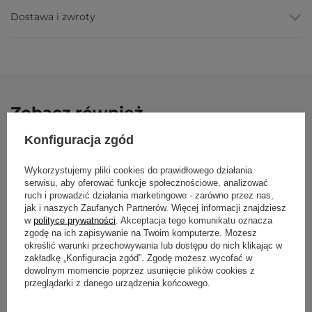
wyjątkowo elastycznego materiału PVC
, odpornego na
Dostawa i zwroty
ścieranie i uszkodzenia. To sprawia, że produkt jest nie tylko
trwały, ale także łatwy w utrzymaniu czystości i zachowuje swoje
właściwości przez długi czas.
Antypoślizgowa powierzchnia zapewnia
przyczepność
Zobacz również
Największą zaletą maty jest
antypoślizgowa powierzchnia
,
która zapewnia odpowiednią stabilność podczas praktyki.
Antypoślizgowość
sprawdza się zarówno w trakcie
ćwiczeń
Konfiguracja zgód
OKAZJA
siedzących
, jak i dynamicznych pozycjach stojących. Dzięki
temu możesz bez obaw wykonywać nawet wymagające asany,
Mata do jogi R
bo mata do jogi zapewnia dobrą amortyzację.
Wykorzystujemy pliki cookies do prawidłowego działania
4.5mm - różow
serwisu, aby oferować funkcje społecznościowe, analizować
Mata Rishikesh Premium z certyfikatem
ruch i prowadzić działania marketingowe - zarówno przez nas,
121,06 zł
134,
ÖKO-TEX Standard 100
jak i naszych Zaufanych Partnerów. Więcej informacji znajdziesz
Najniższa cena z 30 dn
w
polityce prywatności
. Akceptacja tego komunikatu oznacza
zgodę na ich zapisywanie na Twoim komputerze. Możesz
Mata
Rishikesh Premium
posiada
certyfikat ÖKO-TEX
Cena regularna:
134,50 
Standard 100 (baby standard)
. To gwarancja, że produkt nie
określić warunki przechowywania lub dostępu do nich klikając w
zawiera toksyn ani innych szkodliwych substancji.
zakładkę „Konfiguracja zgód”. Zgodę możesz wycofać w
Bezpieczeństwo i wysoka jakość sprawiają, że mata jest
dowolnym momencie poprzez usunięcie plików cookies z
polecana zarówno początkującym, jak i zaawansowanym
przeglądarki z danego urządzenia końcowego.
joginom.
Mata do jogi Rishikesh Premium