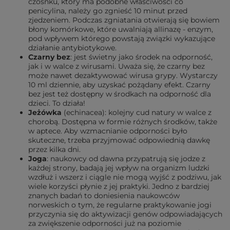
czosnku, który ma podobne właściwości co
penicylina, należy go zgnieść 10 minut przed
zjedzeniem. Podczas zgniatania otwierają się bowiem
błony komórkowe, które uwalniają allinazę - enzym,
pod wpływem którego powstają związki wykazujące
działanie antybiotykowe.
Czarny bez
: jest świetny jako środek na odporność,
jak i w walce z wirusami. Uważa się, że czarny bez
może nawet dezaktywować wirusa grypy. Wystarczy
10 ml dziennie, aby uzyskać pożądany efekt. Czarny
bez jest też dostępny w środkach na odporność dla
dzieci. To działa!
Jeżówka
(echinacea): kolejny cud natury w walce z
chorobą. Dostępna w formie różnych środków, także
w aptece. Aby wzmacnianie odporności było
skuteczne, trzeba przyjmować odpowiednią dawkę
przez kilka dni.
Joga
: naukowcy od dawna przypatrują się jodze z
każdej strony, badają jej wpływ na organizm ludzki
wzdłuż i wszerz i ciągle nie mogą wyjść z podziwu, jak
wiele korzyści płynie z jej praktyki. Jedno z bardziej
znanych badań to doniesienia naukowców
norweskich o tym, że regularne praktykowanie jogi
przyczynia się do aktywizacji genów odpowiadających
za zwiększenie odporności już na poziomie