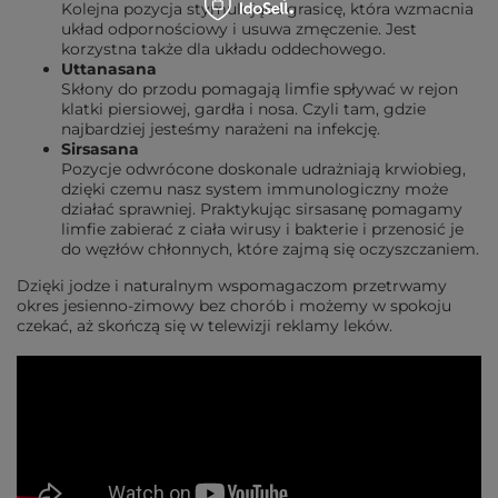
Kolejna pozycja stymulująca grasicę, która wzmacnia
układ odpornościowy i usuwa zmęczenie. Jest
korzystna także dla układu oddechowego.
Uttanasana
Skłony do przodu pomagają limfie spływać w rejon
klatki piersiowej, gardła i nosa. Czyli tam, gdzie
najbardziej jesteśmy narażeni na infekcję.
Sirsasana
Pozycje odwrócone doskonale udrażniają krwiobieg,
dzięki czemu nasz system immunologiczny może
działać sprawniej. Praktykując sirsasanę pomagamy
limfie zabierać z ciała wirusy i bakterie i przenosić je
do węzłów chłonnych, które zajmą się oczyszczaniem.
Dzięki jodze i naturalnym wspomagaczom przetrwamy
okres jesienno-zimowy bez chorób i możemy w spokoju
czekać, aż skończą się w telewizji reklamy leków.