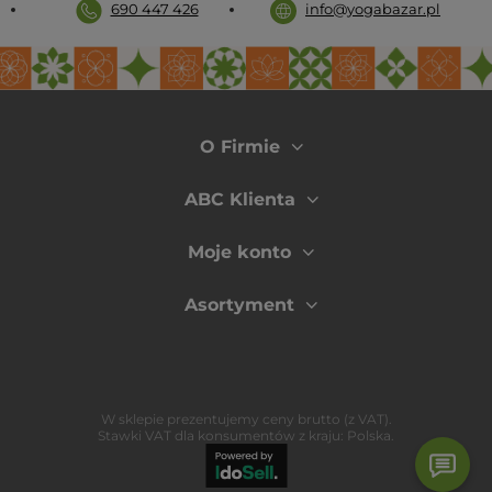
690 447 426
info@yogabazar.pl
O Firmie
ABC Klienta
Moje konto
Asortyment
W sklepie prezentujemy ceny brutto (z VAT).
Stawki VAT dla konsumentów z kraju:
Polska
.