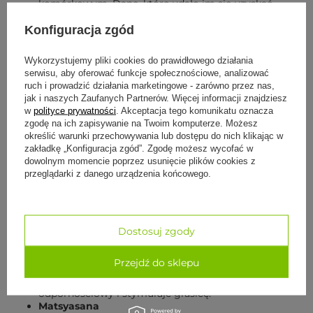
komórkowym. Dane, które udało im się uzyskać
dowodzą, że joga jest bardzo skuteczną metodą na
poprawę funkcjonowania układu immunologicznego i
Konfiguracja zgód
już od pierwszych ćwiczeń może stanowić ważny
czynnik utrzymania zdrowia.
Wykorzystujemy pliki cookies do prawidłowego działania
serwisu, aby oferować funkcje społecznościowe, analizować
Jakie asany?
ruch i prowadzić działania marketingowe - zarówno przez nas,
jak i naszych Zaufanych Partnerów. Więcej informacji znajdziesz
Adho Mukha Svanasana
w
polityce prywatności
. Akceptacja tego komunikatu oznacza
To jedna z podstawowych, klasycznych asan. Bardzo
zgodę na ich zapisywanie na Twoim komputerze. Możesz
prosta dla każdego jogina, a jednocześnie dająca
określić warunki przechowywania lub dostępu do nich klikając w
wiele korzyści. Skutecznie stymuluje krążenie oraz
zakładkę „Konfiguracja zgód”. Zgodę możesz wycofać w
masuje mięsień serca. Asana ta oczyszcza także
dowolnym momencie poprzez usunięcie plików cookies z
zatoki, co jest nie bez znaczenia przy częstych
przeglądarki z danego urządzenia końcowego.
przeziębieniach.
Navasana
Jest pomocna szczególnie w stymulowaniu grasicy
poprzez rozciąganie klatki piersiowej. Dzięki temu
poprawia krążenie oraz usuwanie toksyn z organizmu.
Dostosuj zgody
Wzmacnia także mięśnie tułowia i wspomaga układ
trawienny.
Przejdź do sklepu
Bhujangasana
Zapobiega zapaleniu płuc, wzmacnia układ
odpornościowy i stymuluje grasicę.
Matsyasana