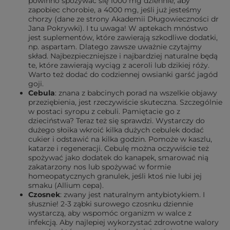
powinno spożywać się 1000 mg dziennie, aby
zapobiec chorobie, a 4000 mg, jeśli już jesteśmy
chorzy (dane ze strony Akademii Długowieczności dr
Jana Pokrywki). I tu uwaga! W aptekach mnóstwo
jest suplementów, które zawierają szkodliwe dodatki,
np. aspartam. Dlatego zawsze uważnie czytajmy
skład. Najbezpieczniejsze i najbardziej naturalne będą
te, które zawierają wyciąg z aceroli lub dzikiej róży.
Warto też dodać do codziennej owsianki garść jagód
goji.
Cebula
: znana z babcinych porad na wszelkie objawy
przeziębienia, jest rzeczywiście skuteczna. Szczególnie
w postaci syropu z cebuli. Pamiętacie go z
dzieciństwa? Teraz też się sprawdzi. Wystarczy do
dużego słoika wkroić kilka dużych cebulek dodać
cukier i odstawić na kilka godzin. Pomoże w kaszlu,
katarze i regeneracji. Cebulę można oczywiście też
spożywać jako dodatek do kanapek, smarować nią
zakatarzony nos lub spożywać w formie
homeopatycznych granulek, jeśli ktoś nie lubi jej
smaku (Allium cepa).
Czosnek
: zwany jest naturalnym antybiotykiem. I
słusznie! 2-3 ząbki surowego czosnku dziennie
wystarczą, aby wspomóc organizm w walce z
infekcją. Aby najlepiej wykorzystać zdrowotne walory