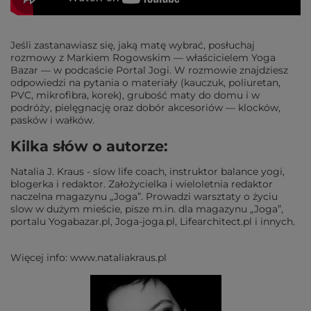
Jeśli zastanawiasz się, jaką matę wybrać, posłuchaj
rozmowy z Markiem Rogowskim — właścicielem Yoga
Bazar — w podcaście Portal Jogi. W rozmowie znajdziesz
odpowiedzi na pytania o materiały (kauczuk, poliuretan,
PVC, mikrofibra, korek), grubość maty do domu i w
podróży, pielęgnację oraz dobór akcesoriów — klocków,
pasków i wałków.
Kilka słów o autorze:
Natalia J. Kraus - slow life coach, instruktor balance yogi,
blogerka i redaktor. Założycielka i wieloletnia redaktor
naczelna magazynu „Joga”. Prowadzi warsztaty o życiu
slow w dużym mieście, pisze m.in. dla magazynu „Joga”,
portalu Yogabazar.pl, Joga-joga.pl, Lifearchitect.pl i innych.
Więcej info: www.nataliakraus.pl