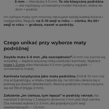
•
5 mm
— Manduka X 5 mm.
To nie klasyczna podróżna
— ale najlżejszy uniwersalny model Manduki, dobra do
dom + podróż.
Im cieńsza mata, tym mocniej odczujesz każdą kostkę kolana i
nadgarstka. Reguła:
na 5–10 sesji w roku — cienka. Na 50+
sesji w roku — grubsza, nawet w podróży.
Czego unikać przy wyborze maty
podróżnej
Zwykła mata 5–6 mm „dla oszczędności”.
6 mm nie zwinie się
w kostkę — będzie sztywną rolką wielkości karimaty. Wybierz
matę 1–3 mm
albo Manduka X 5 mm (jedyny wyjątek —
uniwersalna mata).
Karimata turystyczna jako mata podróżna.
EVA 8–10 mm nie
ma antypoślizgu, w klęku zapada się, na lotnisku skraca się o
połowę po dwóch składaniach. Realna podróżna mata zaczyna
się od 159 zł (Myga 2 mm).
Założenie „im cieńsza, tym lepsza” w podróży retreat.
Na
warsztat 5-dniowy z 2 sesjami dziennie 1 mm jest zbyt cienka.
Dla retreats wybierz 2–3 mm, dla pojedynczych sesji
weekendowych — 1.5 mm.