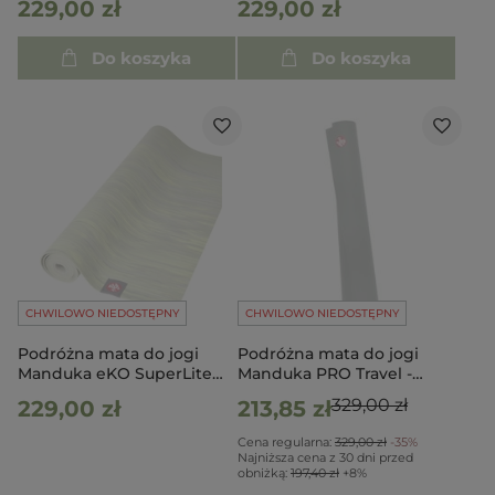
229,00 zł
229,00 zł
Marble
Do koszyka
Do koszyka
CHWILOWO NIEDOSTĘPNY
CHWILOWO NIEDOSTĘPNY
Podróżna mata do jogi
Podróżna mata do jogi
Manduka eKO SuperLite
Manduka PRO Travel -
Travel 1.5mm - Limelight
Black Sage - seria Almost
329,00 zł
229,00 zł
213,85 zł
marbled
Perfect
Cena regularna:
329,00 zł
-35%
Najniższa cena z 30 dni przed
obniżką:
197,40 zł
+8%