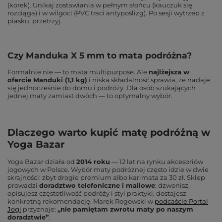
(korek). Unikaj zostawiania w pełnym słońcu (kauczuk się
rozciąga) i w wilgoci (PVC traci antypoślizg). Po sesji wytrzep z
piasku, przetrzyj.
Czy Manduka X 5 mm to mata podróżna?
Formalnie nie — to mata multipurpose. Ale
najlżejsza w
ofercie Manduki (1,1 kg)
i niska składalność sprawia, że nadaje
się jednocześnie do domu i podróży. Dla osób szukających
jednej maty zamiast dwóch — to optymalny wybór.
Dlaczego warto kupić matę podróżną w
Yoga Bazar
Yoga Bazar działa od
2014 roku
— 12 lat na rynku akcesoriów
jogowych w Polsce. Wybór maty podróżnej często idzie w dwie
skrajności: zbyt drogie premium albo karimata za 30 zł. Sklep
prowadzi
doradztwo telefoniczne i mailowe
: dzwonisz,
opisujesz częstotliwość podróży i styl praktyki, dostajesz
konkretną rekomendację. Marek Rogowski w
podcaście Portal
Jogi
przyznaje:
„nie pamiętam zwrotu maty po naszym
doradztwie”
.