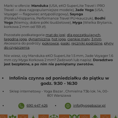
Marki w ofercie:
Manduka
(USA, eKO SuperLite Travel i PRO
Travel — dwa najpopularniejsze modele),
Jade Yoga
(USA,
Voyager — flagowiec antypoślizgowy),
Sayoga
(Polska/Hiszpania, Performance Travel PU+kauczuk),
Bodhi
Yoga
(Niemcy, dobre półki budżetowe),
Myga
(Wielka Brytania,
korkowa 2 mm od 159 zł).
Pozostałe podkategorie
mat do jogi
:
dla początkujących
,
łagodna joga
,
dynamiczna
,
hot joga
,
cienkie maty
,
3 mm
.
Akcesoria do podróży:
pokrowce
,
paski
,
ręczniki podróżne
,
płyny
do czyszczenia
.
Nie wiesz, czy Manduka eKO SuperLite 1.5 mm, Jade Voyager 1.6
mm czy Myga Korkowa 2 mm? Zadzwoń lub napisz.
Doradztwo
jest bezpłatne, a po nim nie pamiętamy zwrotów.
Infolinia czynna od poniedziałku do piątku w
godz. 9:30 - 16:30
Sklep internetowy - Yoga Bazar
,
Chmielna 73b lok. 14
,
00-
801
Warszawa
690 447 426
info@yogabazar.pl