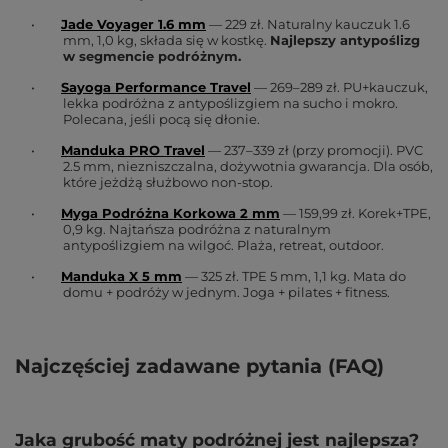
•
Jade Voyager 1.6 mm
— 229 zł. Naturalny kauczuk 1.6
mm, 1,0 kg, składa się w kostkę.
Najlepszy antypoślizg
w segmencie podróżnym.
•
Sayoga Performance Travel
— 269–289 zł. PU+kauczuk,
lekka podróżna z antypoślizgiem na sucho i mokro.
Polecana, jeśli pocą się dłonie.
•
Manduka PRO Travel
— 237–339 zł (przy promocji). PVC
2.5 mm, niezniszczalna, dożywotnia gwarancja. Dla osób,
które jeżdżą służbowo non-stop.
•
Myga Podróżna Korkowa 2 mm
— 159,99 zł. Korek+TPE,
0,9 kg. Najtańsza podróżna z naturalnym
antypoślizgiem na wilgoć. Plaża, retreat, outdoor.
•
Manduka X 5 mm
— 325 zł. TPE 5 mm, 1,1 kg. Mata do
domu + podróży w jednym. Joga + pilates + fitness.
Najczęściej zadawane pytania (FAQ)
Jaka grubość maty podróżnej jest najlepsza?