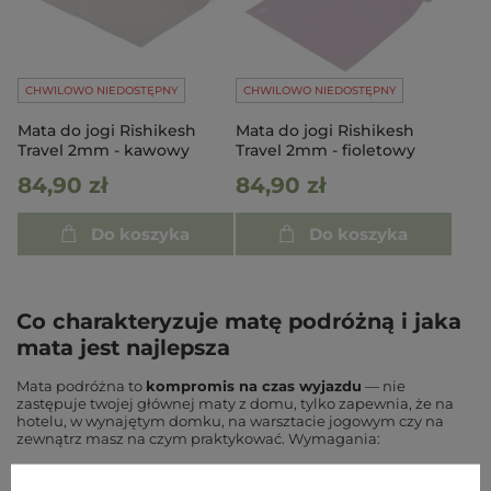
CHWILOWO NIEDOSTĘPNY
CHWILOWO NIEDOSTĘPNY
Mata do jogi Rishikesh
Mata do jogi Rishikesh
Travel 2mm - kawowy
Travel 2mm - fioletowy
84,90 zł
84,90 zł
Do koszyka
Do koszyka
Co charakteryzuje matę podróżną i jaka
mata jest najlepsza
Mata podróżna to
kompromis na czas wyjazdu
— nie
zastępuje twojej głównej maty z domu, tylko zapewnia, że na
hotelu, w wynajętym domku, na warsztacie jogowym czy na
zewnątrz masz na czym praktykować. Wymagania:
•
Grubość 1–3 mm
— kluczowa cecha. Marek Rogowski:
„Milimetrowe albo półtora, takie też na podróże”
. Mata 5–