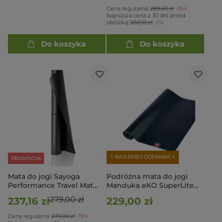
Cena regularna:
289,00 zł
-15%
Najniższa cena z 30 dni przed
obniżką:
260,10 zł
-5%
Do koszyka
Do koszyka
⭐ NAJLEPIEJ OCENIANY ⭐
PROMOCJA
Mata do jogi Sayoga
Podróżna mata do jogi
Performance Travel Mat
Manduka eKO SuperLite
Black
Travel 1.5mm - Midnight
279,00 zł
237,16 zł
229,00 zł
Cena regularna:
279,00 zł
-15%