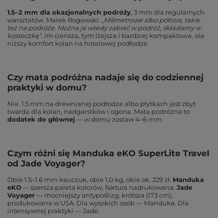
1.5–2 mm dla okazjonalnych podróży
, 3 mm dla regularnych
warsztatów. Marek Rogowski:
„Milimetrowe albo półtora, takie
też na podróże. Można je wtedy zabrać w podróż, składamy w
kosteczkę”
. Im cieńsza, tym lżejsza i bardziej kompaktowa, ale
niższy komfort kolan na hotelowej podłodze.
Czy mata podróżna nadaje się do codziennej
praktyki w domu?
Nie. 1.5 mm na drewnianej podłodze albo płytkach jest zbyt
twarda dla kolan, nadgarstków i ogona. Mata podróżna to
dodatek do głównej
— w domu zostaw 4–6 mm.
Czym różni się Manduka eKO SuperLite Travel
od Jade Voyager?
Obie 1.5–1.6 mm kauczuk, obie 1,0 kg, obie ok. 229 zł.
Manduka
eKO
— szersza paleta kolorów, faktura nadrukowana.
Jade
Voyager
— mocniejszy antypoślizg, krótsza (173 cm),
produkowana w USA. Dla wysokich osób — Manduka. Dla
intensywnej praktyki — Jade.