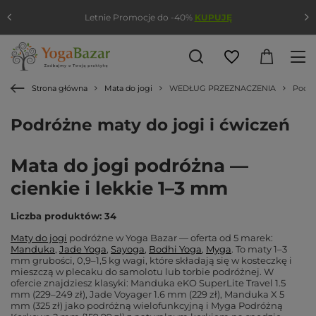
Letnie Promocje do -40%
KUPUJĘ
Strona główna
Mata do jogi
WEDŁUG PRZEZNACZENIA
Podró
Podróżne maty do jogi i ćwiczeń
Mata do jogi podróżna —
cienkie i lekkie 1–3 mm
Liczba produktów: 34
Maty do jogi
podróżne w Yoga Bazar — oferta od 5 marek:
Manduka
,
Jade Yoga
,
Sayoga
,
Bodhi Yoga
,
Myga
. To maty 1–3
mm grubości, 0,9–1,5 kg wagi, które składają się w kosteczkę i
mieszczą w plecaku do samolotu lub torbie podróżnej. W
ofercie znajdziesz klasyki: Manduka eKO SuperLite Travel 1.5
mm (229–249 zł), Jade Voyager 1.6 mm (229 zł), Manduka X 5
mm (325 zł) jako podróżną wielofunkcyjną i Myga Podróżną