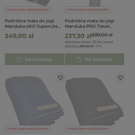
CHWILOWO NIEDOSTĘPNY
CHWILOWO NIEDOSTĘPNY
Podróżna mata do jogi
Podróżna mata do jogi
Manduka eKO SuperLite
Manduka PRO Travel
Travel 1.5mm - Midnight
200cm - Black Sage
339,00 zł
249,00 zł
237,30 zł
(Blue) 200cm
Najniższa cena z 30 dni przed
obniżką:
339,00 zł
-30%
Do koszyka
Do koszyka
CHWILOWO NIEDOSTĘPNY
CHWILOWO NIEDOSTĘPNY