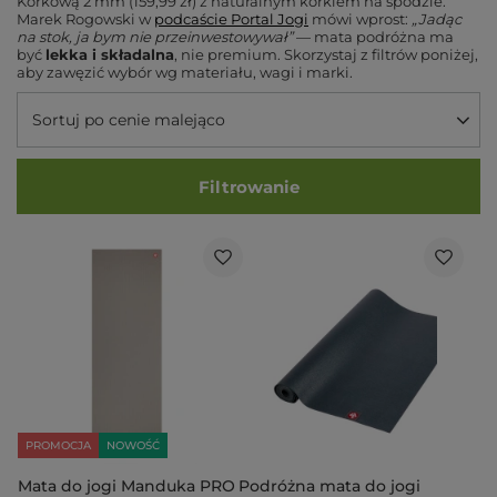
Korkową 2 mm (159,99 zł) z naturalnym korkiem na spodzie.
Marek Rogowski w
podcaście Portal Jogi
mówi wprost:
„Jadąc
na stok, ja bym nie przeinwestowywał”
— mata podróżna ma
być
lekka i składalna
, nie premium. Skorzystaj z filtrów poniżej,
aby zawęzić wybór wg materiału, wagi i marki.
Sortuj po cenie malejąco
Filtrowanie
PROMOCJA
NOWOŚĆ
Mata do jogi Manduka PRO
Podróżna mata do jogi