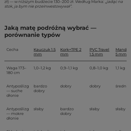
zł) — w niższym budżecie 130–200 zł. Według Marka:
„jadąc na
stok, ja bym nie przeinwestowywał”
.
Jaką matę podróżną wybrać —
porównanie typów
Cecha
Kauczuk 1.5
Kork+TPE 2
PVC Travel
Manduk
mm
mm
1.5 mm
5 mm T
Waga 173–
1,0–1,2 kg
0,9–1,1 kg
0,8–1,0 kg
1,1 kg
180 cm
Antypoślizg
bardzo
dobry
dobry
średni
— suche
dobry
dłonie
Antypoślizg
słaby
bardzo
słaby
słaby
— mokre
dobry
dłonie