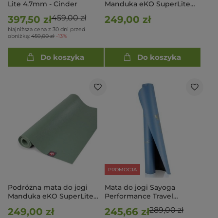
Lite 4.7mm - Cinder
Manduka eKO SuperLite
Travel 1.5mm - Charcoal
459,00 zł
397,50 zł
249,00 zł
200cm
Najniższa cena z 30 dni przed
obniżką:
459,00 zł
-13%
Do koszyka
Do koszyka
PROMOCJA
Podróżna mata do jogi
Mata do jogi Sayoga
Manduka eKO SuperLite
Performance Travel
Travel 1.5mm - Leaf Green
Cosmic Alignment
289,00 zł
249,00 zł
245,66 zł
200cm