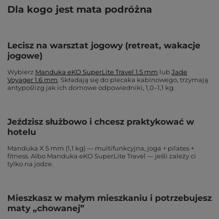
Dla kogo jest mata podróżna
Lecisz na warsztat jogowy (retreat, wakacje
jogowe)
Wybierz
Manduka eKO SuperLite Travel 1.5 mm
lub
Jade
Voyager 1.6 mm
. Składają się do plecaka kabinowego, trzymają
antypoślizg jak ich domowe odpowiedniki, 1,0–1,1 kg.
Jeździsz służbowo i chcesz praktykować w
hotelu
Manduka X 5 mm (1,1 kg) — multifunkcyjna, joga + pilates +
fitness. Albo Manduka eKO SuperLite Travel — jeśli zależy ci
tylko na jodze.
Mieszkasz w małym mieszkaniu i potrzebujesz
maty „chowanej”