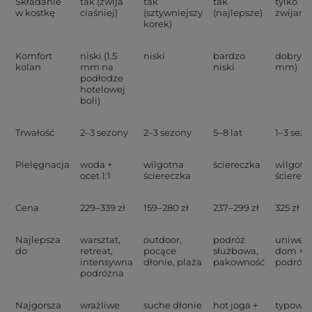
Składanie
tak (zwija
tak
tak
tylko
w kostkę
ciaśniej)
(sztywniejszy
(najlepsze)
zwijani
korek)
Komfort
niski (1.5
niski
bardzo
dobry (5
kolan
mm na
niski
mm)
podłodze
hotelowej
boli)
Trwałość
2–3 sezony
2–3 sezony
5–8 lat
1–3 sez
Pielęgnacja
woda +
wilgotna
ściereczka
wilgotn
ocet 1:1
ściereczka
ścierec
Cena
229–339 zł
159–280 zł
237–299 zł
325 zł
Najlepsza
warsztat,
outdoor,
podróż
uniwers
do
retreat,
pocące
służbowa,
dom +
intensywna
dłonie, plaża
pakowność
podróż
podróżna
Najgorsza
wrażliwe
suche dłonie
hot joga +
typowa