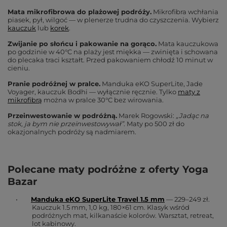
Mata mikrofibrowa do plażowej podróży.
Mikrofibra wchłania
piasek, pył, wilgoć — w plenerze trudna do czyszczenia. Wybierz
kauczuk
lub
korek
.
Zwijanie po słońcu i pakowanie na gorąco.
Mata kauczukowa
po godzinie w 40°C na plaży jest miękka — zwinięta i schowana
do plecaka traci kształt. Przed pakowaniem chłodź 10 minut w
cieniu.
Pranie podróżnej w pralce.
Manduka eKO SuperLite, Jade
Voyager, kauczuk Bodhi — wyłącznie ręcznie. Tylko
maty z
mikrofibrą
można w pralce 30°C bez wirowania.
Przeinwestowanie w podróżną.
Marek Rogowski:
„Jadąc na
stok, ja bym nie przeinwestowywał”
. Maty po 500 zł do
okazjonalnych podróży są nadmiarem.
Polecane maty podróżne z oferty Yoga
Bazar
•
Manduka eKO SuperLite Travel 1.5 mm
— 229–249 zł.
Kauczuk 1.5 mm, 1,0 kg, 180×61 cm. Klasyk wśród
podróżnych mat, kilkanaście kolorów. Warsztat, retreat,
lot kabinowy.