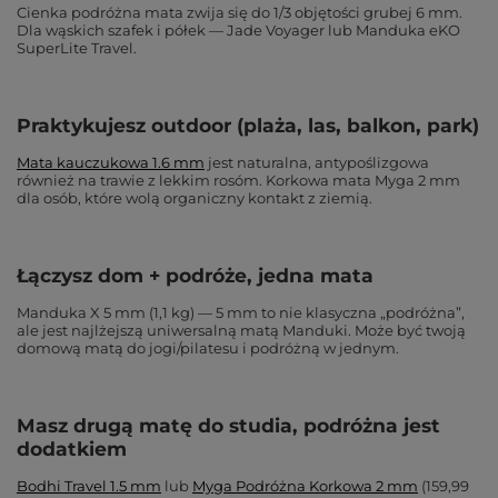
Cienka podróżna mata zwija się do 1/3 objętości grubej 6 mm.
Dla wąskich szafek i półek — Jade Voyager lub Manduka eKO
SuperLite Travel.
Praktykujesz outdoor (plaża, las, balkon, park)
Mata kauczukowa 1.6 mm
jest naturalna, antypoślizgowa
również na trawie z lekkim rosóm. Korkowa mata Myga 2 mm
dla osób, które wolą organiczny kontakt z ziemią.
Łączysz dom + podróże, jedna mata
Manduka X 5 mm (1,1 kg) — 5 mm to nie klasyczna „podróżna”,
ale jest najlżejszą uniwersalną matą Manduki. Może być twoją
domową matą do jogi/pilatesu i podróżną w jednym.
Masz drugą matę do studia, podróżna jest
dodatkiem
Bodhi Travel 1.5 mm
lub
Myga Podróżna Korkowa 2 mm
(159,99