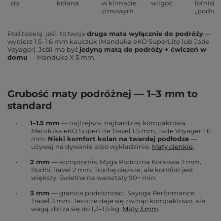
do
kolana
w klimacie
wilgoć
lotnisk
zimowym
„podróż
Pod tabelą: jeśli to twoja
druga mata wyłącznie do podróży
—
wybierz 1.5–1.6 mm kauczuk (Manduka eKO SuperLite lub Jade
Voyager). Jeśli ma być
jedyną matą do podróży + ćwiczeń w
domu
— Manduka X 5 mm.
Grubość maty podróżnej — 1–3 mm to
standard
•
1–1.5 mm
— najlżejsza, najbardziej kompaktowa.
Manduka eKO SuperLite Travel 1.5 mm, Jade Voyager 1.6
mm.
Niski komfort kolan na twardej podłodze
—
używaj na dywanie albo wykładzinie.
Maty cienkie
.
•
2 mm
— kompromis. Myga Podróżna Korkowa 2 mm,
Bodhi Travel 2 mm. Trochę cięższe, ale komfort jest
większy. Świetne na warsztaty 90+ min.
•
3 mm
— granica podróżności. Sayoga Performance
Travel 3 mm. Jeszcze daje się zwinąć kompaktowo, ale
wagą zbliża się do 1,3–1,5 kg.
Maty 3 mm
.