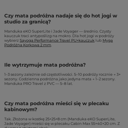
Czy mata podróżna nadaje się do hot jogi w
studio za granicą?
Manduka eKO SuperLite i Jade Voyager — średnio. Czysty
kauczuk traci antypoślizg na mokro. Dla hot jogi w podróży
wybierz
Sayoga Performance Travel PU+kauczuk
lub
Myga
Podróżna Korkowa 2 mm
.
Ile wytrzymuje mata podróżna?
1–3 sezony zależnie od częstotliwości. 5–10 podróży rocznie → 3+
sezony. Codzienna podróżna jako jedyna mata → 1–2 sezony.
Manduka PRO Travel z PVC — 5–8 lat.
Czy mata podróżna mieści się w plecaku
kabinowym?
Tak. Złożona w kostkę 25×25×8 cm (Manduka eKO SuperLite,
Jade Voyager) mieści się w plecaku Cabin Max 55×40×20 cm. Z