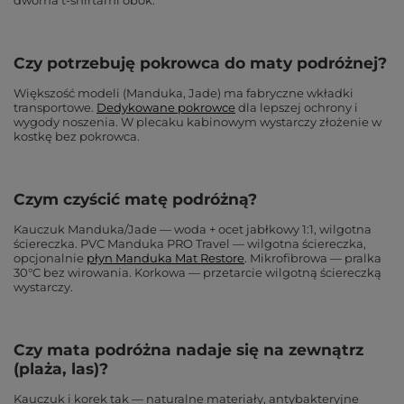
dwoma t-shirtami obok.
Czy potrzebuję pokrowca do maty podróżnej?
Większość modeli (Manduka, Jade) ma fabryczne wkładki
transportowe.
Dedykowane pokrowce
dla lepszej ochrony i
wygody noszenia. W plecaku kabinowym wystarczy złożenie w
kostkę bez pokrowca.
Czym czyścić matę podróżną?
Kauczuk Manduka/Jade — woda + ocet jabłkowy 1:1, wilgotna
ściereczka. PVC Manduka PRO Travel — wilgotna ściereczka,
opcjonalnie
płyn Manduka Mat Restore
. Mikrofibrowa — pralka
30°C bez wirowania. Korkowa — przetarcie wilgotną ściereczką
wystarczy.
Czy mata podróżna nadaje się na zewnątrz
(plaża, las)?
Kauczuk i korek tak — naturalne materiały, antybakteryjne