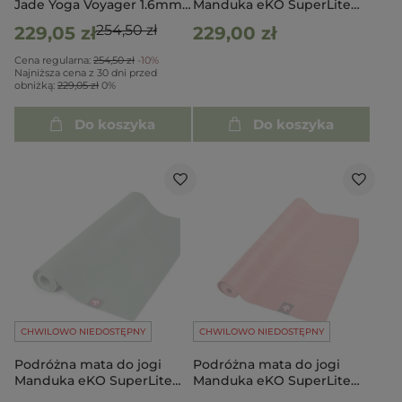
Jade Yoga Voyager 1.6mm -
Manduka eKO SuperLite
Ciemnozielona
Travel 1.5mm - Acai
254,50 zł
229,05 zł
229,00 zł
Cena regularna:
254,50 zł
-10%
Najniższa cena z 30 dni przed
obniżką:
229,05 zł
0%
Do koszyka
Do koszyka
CHWILOWO NIEDOSTĘPNY
CHWILOWO NIEDOSTĘPNY
Podróżna mata do jogi
Podróżna mata do jogi
Manduka eKO SuperLite
Manduka eKO SuperLite
Travel 1.5mm - Leaf Green
Travel 1.5mm - Orchid