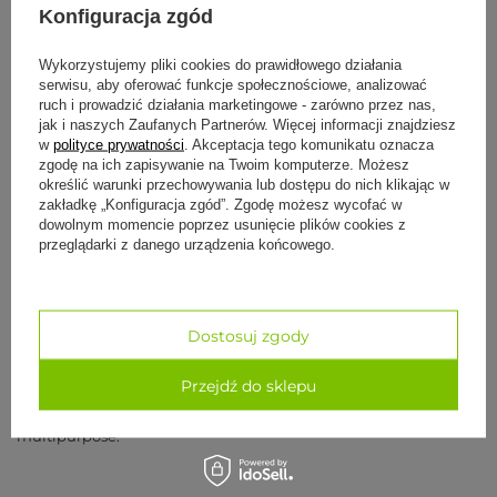
Konfiguracja zgód
6 mm nie zwija się kompaktowo.
•
Waga 0,9–1,5 kg
— wsiadasz z nią do plecaka
Wykorzystujemy pliki cookies do prawidłowego działania
kabinowego, nie chcesz nosić 2 kg po lotnisku.
serwisu, aby oferować funkcje społecznościowe, analizować
•
Składanie w kosteczkę
— większość podróżnych mat
ruch i prowadzić działania marketingowe - zarówno przez nas,
ma fabrycznie pozwijane spody, które umożliwiają
jak i naszych Zaufanych Partnerów. Więcej informacji znajdziesz
złożenie do kwadratu (nie tylko zwijanie w rolkę).
w
polityce prywatności
. Akceptacja tego komunikatu oznacza
zgodę na ich zapisywanie na Twoim komputerze. Możesz
•
Antypoślizg jak w domowej
— sale w hotelach mają
określić warunki przechowywania lub dostępu do nich klikając w
śliskie podłogi (parkiet, gres, terakota), więc antypoślizg
zakładkę „Konfiguracja zgód”. Zgodę możesz wycofać w
musi działać.
dowolnym momencie poprzez usunięcie plików cookies z
•
Trwałość drugorzędna
— na 5–10 sesji w roku nie
przeglądarki z danego urządzenia końcowego.
potrzebujesz Manduki PRO. 1–3 sezony to akceptowalny
zakres.
Dostosuj zgody
Najlepsza mata podróżna to
kauczuk 1.5–1.6 mm
lub
kork+TPE
2 mm
. Manduka eKO SuperLite Travel 1.5 mm (1,0 kg) i Jade
Voyager 1.6 mm (1,0 kg) to dwa najbardziej rozpoznawalne
Przejdź do sklepu
modele. Dla osób, które chcą jednej maty na podróże +
ćwiczenia w domu — Manduka X 5 mm (1,1 kg) jako
multipurpose.