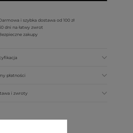
Darmowa i szybka dostawa od 100 zł
30 dni na łatwy zwrot
Bezpieczne zakupy
cyfikacja
my płatności
tawa i zwroty