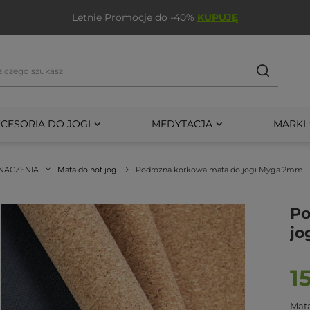
Letnie Promocje do -40%
KUPUJĘ
CESORIA DO JOGI
MEDYTACJA
MARKI
NACZENIA
Mata do hot jogi
Podróżna korkowa mata do jogi Myga 2mm
Po
jo
1
Mata