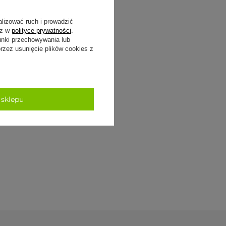
alizować ruch i prowadzić
sz w
polityce prywatności
.
unki przechowywania lub
zez usunięcie plików cookies z
 sklepu