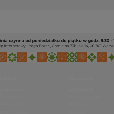
linia czynna od poniedziałku do piątku w godz. 9:30 - 
ep internetowy - Yoga Bazar
,
Chmielna 73b lok. 14
,
00-801
Warsz
C Klienta
Moje konto
ulamin sklepu
Zarejestruj się
ityka prywatności
Moje zamówienia
yłka i płatności
Koszyk
oty i reklamacje
Ulubione