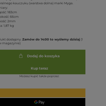
ralnego kauczuku (warstwa dolna) marki Myga.
iary:
ość: 183cm
okość: 66cm
bość: 2mm
: 1,87 kg
dukt dostępny
Zamów do
14:00 to wyślemy dzisiaj
(1
 w magazynie)
Dodaj do koszyka
Kup teraz
Możesz kupić także poprzez: