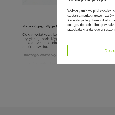
Pokaż w
Wykorzystujemy pliki cookies d
działania marketingowe - zarów
Akceptacja tego komunikatu oz
dostępu do nich klikając w za
Mata do jogi Myga Czakra 6mm XL – korek i TPE
przeglądarki z danego urządze
Odkryj wyjątkowy komfort i naturalną energię podczas 
brytyjskiej marki Myga, tworzonej przez joginów z pasją
naturalny korek z ekologiczną, lekką pianką TPE, dzięk
dla środowiska.
Dosto
Dlaczego warto wybrać matę Myga Czakra 6mm XL:
Naturalny korek zapewnia doskonałą przyczepnoś
Materiał jest antybakteryjny i hipoalergiczny – id
Powierzchnia XL (205 x 70 cm) daje więcej przest
Sprawdza się zarówno przy dynamicznej jodze (Vi
stylach (Hatha, Yin Yoga).
Grubość 6 mm gwarantuje skuteczną izolację od 
Wyjątkowy wzór 7 czakr pomaga w ustawieniu ciał