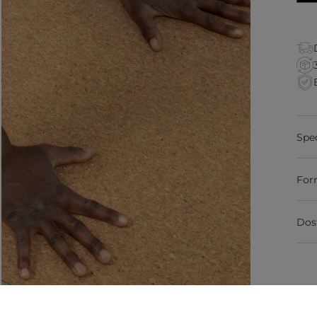
Spe
For
Dos