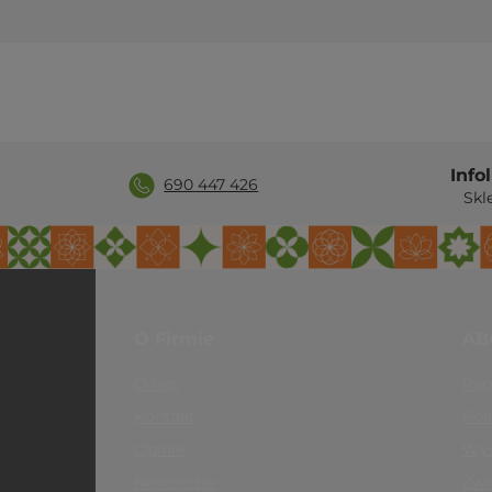
oferta
.
W naszej ofercie znajdziesz także:
klocki do jogi
paski do jogi
wałki do jogi
inne akcesoria do jogi
W razie pytań napisz lub zadzwoń do nas
690 447 426
Info
690 447 426
Skl
O Firmie
AB
O nas
Reg
Kontakt
Pol
Opinie
Wys
Newsletter
Zwr