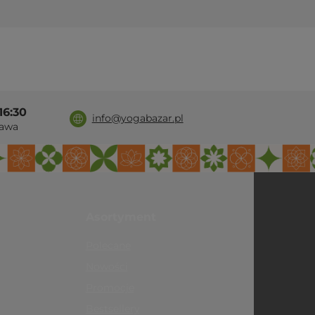
16:30
info@yogabazar.pl
awa
Asortyment
Polecane
Nowości
Promocje
Bestsellery