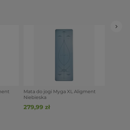
Mata do 
Czarna
279,99 
ment
Mata do jogi Myga XL Aligment
Niebieska
279,99 zł