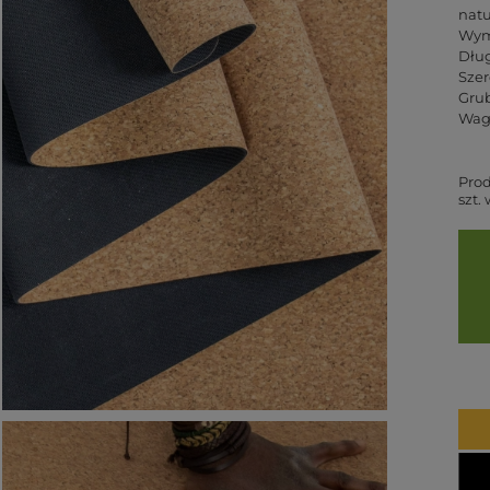
natu
Wym
Dług
Szer
Gru
Waga
Pro
szt.