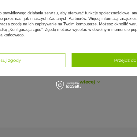
ięcej
o prawidłowego działania serwisu, aby oferować funkcje społecznościowe, an
no przez nas, jak i naszych Zaufanych Partnerów. Więcej informacji znajdzie
nacza zgodę na ich zapisywanie na Twoim komputerze. Możesz określić war
kładkę „Konfiguracja zgód”. Zgodę możesz wycofać w dowolnym momencie popr
nia końcowego.
praktyki z matą Myga Czakra XL. To propozycja
 i dbałością o każdy detal. Mata łączy w sobie
i czemu jest jednocześnie stabilna, miękka i przyjazna
suj zgody
Przejdź do
ć, nawet przy spoconych dłoniach i stopach.
wiecej
ealny dla osób z wrażliwą skórą.
rzeni do komfortowej praktyki.
nyasa, Ashtanga, Power Yoga), jak i spokojniejszych
podłoża i ochronę stawów.
a i dodaje praktyce symbolicznej głębi.